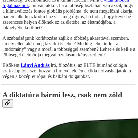
fogalmaztunk
: mi van akkor, ha a többség tisztában van azzal, hogy
a klímaváltozás fontos globális probléma, de nem megelőzni akarja,
hanem alkalmazkodni hozzá – még úgy is, ha tudja, hogy kevésbé
szerencsés helyen élőknek ez az életébe, az életmódjába, a
lakhelyébe kerülhet?
A szabadságunk korlátozása zajlik a többség akaratával szemben,
amely ellen akár még lázadni is lehet? Meddig lehet indok a
„tudomány” vagy a morál a többséggel szemben? Lehet-e és kell-e a
többséget életmódja megváltoztatására kényszeríteni?
Elsőként
Lányi András
író, filozófus, az ELTE humánökológia
szak alapítója szól hozzá: a hírlevél elején a cikkét olvashatjátok, a
végén a közép-európai és balkáni dolgainkat.
A diktatúra bármi lesz, csak nem zöld