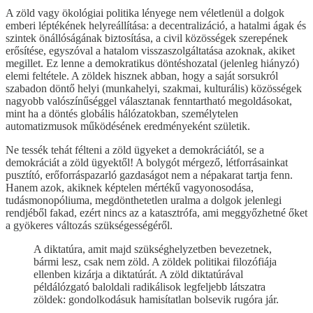
A zöld vagy ökológiai politika lényege nem véletlenül a dolgok
emberi léptékének helyreállítása: a decentralizáció, a hatalmi ágak és
szintek önállóságának biztosítása, a civil közösségek szerepének
erősítése, egyszóval a hatalom visszaszolgáltatása azoknak, akiket
megillet. Ez lenne a demokratikus döntéshozatal (jelenleg hiányzó)
elemi feltétele. A zöldek hisznek abban, hogy a saját sorsukról
szabadon döntő helyi (munkahelyi, szakmai, kulturális) közösségek
nagyobb valószínűséggel választanak fenntartható megoldásokat,
mint ha a döntés globális hálózatokban, személytelen
automatizmusok működésének eredményeként születik.
Ne tessék tehát félteni a zöld ügyeket a demokráciától, se a
demokráciát a zöld ügyektől! A bolygót mérgező, létforrásainkat
pusztító, erőforráspazarló gazdaságot nem a népakarat tartja fenn.
Hanem azok, akiknek képtelen mértékű vagyonosodása,
tudásmonopóliuma, megdönthetetlen uralma a dolgok jelenlegi
rendjéből fakad, ezért nincs az a katasztrófa, ami meggyőzhetné őket
a gyökeres változás szükségességéről.
A diktatúra, amit majd szükséghelyzetben bevezetnek,
bármi lesz, csak nem zöld. A zöldek politikai filozófiája
ellenben kizárja a diktatúrát. A zöld diktatúrával
példálózgató baloldali radikálisok legfeljebb látszatra
zöldek: gondolkodásuk hamisítatlan bolsevik rugóra jár.