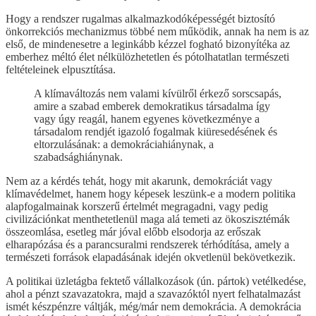
Hogy a rendszer rugalmas alkalmazkodóképességét biztosító
önkorrekciós mechanizmus többé nem működik, annak ha nem is az
első, de mindenesetre a leginkább kézzel fogható bizonyítéka az
emberhez méltó élet nélkülözhetetlen és pótolhatatlan természeti
feltételeinek elpusztítása.
A klímaváltozás nem valami kívülről érkező sorscsapás,
amire a szabad emberek demokratikus társadalma így
vagy úgy reagál, hanem egyenes következménye a
társadalom rendjét igazoló fogalmak kiüresedésének és
eltorzulásának: a demokráciahiánynak, a
szabadsághiánynak.
Nem az a kérdés tehát, hogy mit akarunk, demokráciát vagy
klímavédelmet, hanem hogy képesek leszünk-e a modern politika
alapfogalmainak korszerű értelmét megragadni, vagy pedig
civilizációnkat menthetetlenül maga alá temeti az ökoszisztémák
összeomlása, esetleg már jóval előbb elsodorja az erőszak
elharapózása és a parancsuralmi rendszerek térhódítása, amely a
természeti források elapadásának idején okvetlenül bekövetkezik.
A politikai üzletágba fektető vállalkozások (ún. pártok) vetélkedése,
ahol a pénzt szavazatokra, majd a szavazóktól nyert felhatalmazást
ismét készpénzre váltják, még/már nem demokrácia. A demokrácia