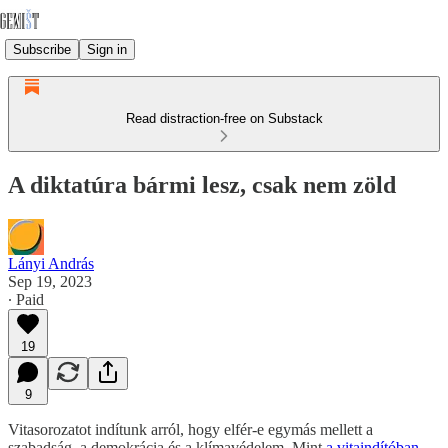
Subscribe
Sign in
Read distraction-free on Substack
A diktatúra bármi lesz, csak nem zöld
Lányi András
Sep 19, 2023
∙ Paid
19
9
Vitasorozatot indítunk arról, hogy elfér-e egymás mellett a
szabadság, a demokrácia és a klímavédelem. Mint
a vitaindítóban