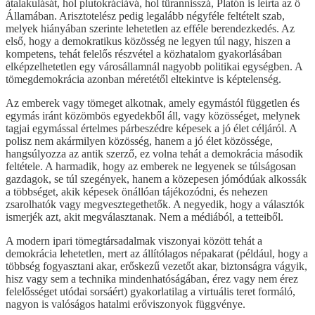
átalakulását, hol plutokráciává, hol türannisszá, Platón is leírta az ő
Államában. Arisztotelész pedig legalább négyféle feltételt szab,
melyek hiányában szerinte lehetetlen az efféle berendezkedés. Az
első, hogy a demokratikus közösség ne legyen túl nagy, hiszen a
kompetens, tehát felelős részvétel a közhatalom gyakorlásában
elképzelhetetlen egy városállamnál nagyobb politikai egységben. A
tömegdemokrácia azonban méretétől eltekintve is képtelenség.
Az emberek vagy tömeget alkotnak, amely egymástól független és
egymás iránt közömbös egyedekből áll, vagy közösséget, melynek
tagjai egymással értelmes párbeszédre képesek a jó élet céljáról. A
polisz nem akármilyen közösség, hanem a jó élet közössége,
hangsúlyozza az antik szerző, ez volna tehát a demokrácia második
feltétele. A harmadik, hogy az emberek ne legyenek se túlságosan
gazdagok, se túl szegények, hanem a közepesen jómódúak alkossák
a többséget, akik képesek önállóan tájékozódni, és nehezen
zsarolhatók vagy megvesztegethetők. A negyedik, hogy a választók
ismerjék azt, akit megválasztanak. Nem a médiából, a tetteiből.
A modern ipari tömegtársadalmak viszonyai között tehát a
demokrácia lehetetlen, mert az állítólagos népakarat (például, hogy a
többség fogyasztani akar, erőskezű vezetőt akar, biztonságra vágyik,
hisz vagy sem a technika mindenhatóságában, érez vagy nem érez
felelősséget utódai sorsáért) gyakorlatilag a virtuális teret formáló,
nagyon is valóságos hatalmi erőviszonyok függvénye.