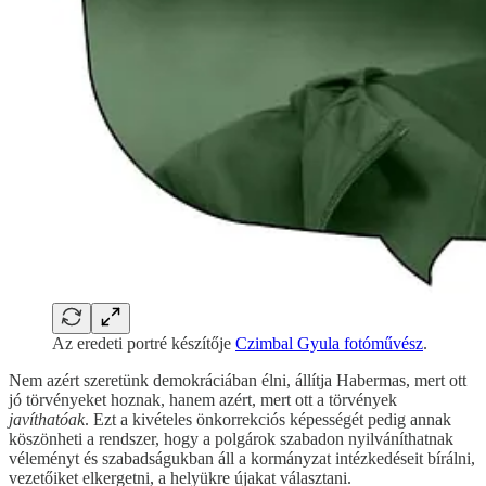
Az eredeti portré készítője
Czimbal Gyula fotóművész
.
Nem azért szeretünk demokráciában élni, állítja Habermas, mert ott
jó törvényeket hoznak, hanem azért, mert ott a törvények
javíthatóak
. Ezt a kivételes önkorrekciós képességét pedig annak
köszönheti a rendszer, hogy a polgárok szabadon nyilváníthatnak
véleményt és szabadságukban áll a kormányzat intézkedéseit bírálni,
vezetőiket elkergetni, a helyükre újakat választani.