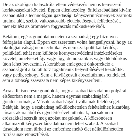
De az ökológiai katasztrófa elleni védekezés nem is kényszerű
korlátozásokat követel. Éppen ellenkezőleg, önfelszabadítást kíván:
szabadulást a technológiai-gazdasági kényszerintézmények zsarnoki
uralma alól, szebb, változatosabb életlehetőségek felfedezését,
menekülést az örömtelen fogyasztás mókuskerekéből.
Belátom, egész gondolatmenetem a szabadság egy bizonyos
felfogásán alapul. Éppen ezt szerettem volna hangsúlyozni, hogy az
ökológiai válság nem technikai és nem szakpolitikai kérdés; a
politikától tehát nem különös környezetvédelmi intézkedéseket
követel, amelyeket így vagy úgy, demokratikus vagy diktatórikus
úton lehet bevezetni. A korábban emlegetett önkorrekció a
szabadságról alkotott torz fogalmaink helyesbítésével kezdődik,
vagy pedig sehogy. Sem a felvilágosult abszolutizmus rendeletei,
sem a többség szavazata nem képes kikényszeríteni.
Arra a felismerésre gondolok, hogy a szabad társadalom polgárai
elsősorban nem a maguk, hanem egymás szabadságáról
gondoskodnak, a Mások szabadságáért vállalnak felelősséget.
Belátják, hogy a szabadság nélkülözhetetlen feltételeihez kizárólag
társaik akaratából és egyetértésével juthatnak, hacsak nem
erőszakkal szerzik meg azokat maguknak. A kölcsönösen
alkalmazott kényszer társadalma nem lehet szabad. A szabad
társadalom nem tűrheti az emberhez méltó élet nélkülözhetetlen
forrásainak elpusztítását.