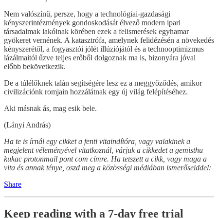
Nem valószínű, persze, hogy a technológiai-gazdasági
kényszerintézmények gondoskodását élvező modern ipari
társadalmak lakóinak körében ezek a felismerések egyhamar
gyökeret vernének. A katasztrófa, amelynek felidézésén a növekedés
kényszerétől, a fogyasztói jólét illúziójától és a technooptimizmus
lázálmaitól űzve teljes erőből dolgoznak ma is, bizonyára jóval
előbb bekövetkezik.
De a túlélőknek talán segítségére lesz ez a meggyőződés, amikor
civilizációnk romjain hozzálátnak egy új világ felépítéséhez.
Aki másnak ás, mag esik bele.
(Lányi András)
Ha te is írnál egy cikket a fenti vitaindítóra, vagy valakinek a
megjelent véleményével vitatkoznál, várjuk a cikkedet a gemisthu
kukac protonmail pont com címre. Ha tetszett a cikk, vagy maga a
vita és annak ténye, oszd meg a közösségi médiában ismerőseiddel:
Share
Keep reading with a 7-day free trial