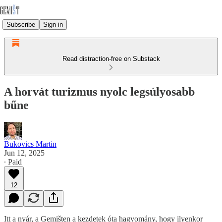
Subscribe
Sign in
Read distraction-free on Substack
A horvát turizmus nyolc legsúlyosabb
bűne
Bukovics Martin
Jun 12, 2025
∙ Paid
12
Itt a nyár, a Gemišten a kezdetek óta hagyomány, hogy ilyenkor