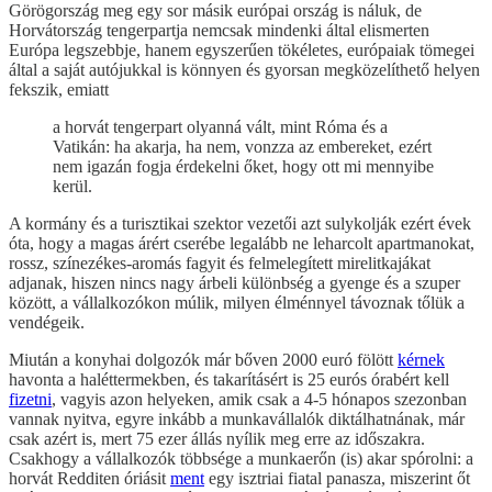
Görögország meg egy sor másik európai ország is náluk, de
Horvátország tengerpartja nemcsak mindenki által elismerten
Európa legszebbje, hanem egyszerűen tökéletes, európaiak tömegei
által a saját autójukkal is könnyen és gyorsan megközelíthető helyen
fekszik, emiatt
a horvát tengerpart olyanná vált, mint Róma és a
Vatikán: ha akarja, ha nem, vonzza az embereket, ezért
nem igazán fogja érdekelni őket, hogy ott mi mennyibe
kerül.
A kormány és a turisztikai szektor vezetői azt sulykolják ezért évek
óta, hogy a magas árért cserébe legalább ne leharcolt apartmanokat,
rossz, színezékes-aromás fagyit és felmelegített mirelitkajákat
adjanak, hiszen nincs nagy árbeli különbség a gyenge és a szuper
között, a vállalkozókon múlik, milyen élménnyel távoznak tőlük a
vendégeik.
Miután a konyhai dolgozók már bőven 2000 euró fölött
kérnek
havonta a haléttermekben, és takarításért is 25 eurós órabért kell
fizetni
, vagyis azon helyeken, amik csak a 4-5 hónapos szezonban
vannak nyitva, egyre inkább a munkavállalók diktálhatnának, már
csak azért is, mert 75 ezer állás nyílik meg erre az időszakra.
Csakhogy a vállalkozók többsége a munkaerőn (is) akar spórolni: a
horvát Redditen óriásit
ment
egy isztriai fiatal panasza, miszerint őt