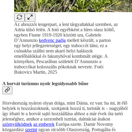
Az abruzzói tengerpart, a lent tárgyaltakkal szemben, az
Adria túlsó felén. A fotó egyébként a híres olasz költő,
egyben Fiume 1919-1920 közötti ura, Gabriele
D’Annunzio
kedvenc padja
mellett készült, a parton
egy helyi jellegzetességet, egy traboccót látni, ez a
csónakba szállni nem akaró helyi halászok
emelőhálókkal és fakunyhóval kombinált stégje. A
környéken, Pescarában született D’Annunzio a
traboccókat kolosszális pókoknak nevezte. Fotó:
Bukovics Martin, 2025
A horvát turizmus nyolc legsúlyosabb bűne
Horvátország nyáron olyan drága, mint Dánia, ez van: ha mi, itt élő
helyiek is hozzászoktunk, szokjatok hozzá ti, turisták is – nagyjából
így írható le a horvát sajtó hozzáállása ahhoz a már évek óta tartó
jelenséghez, amikor a szezonbeli isztriai, dalmáciai árakon
szörnyülködnek
az emberek
Európa-szerte. Damir Novotny
közgazdász
szerint
ugyan olcsóbb Olaszország, Portugália és