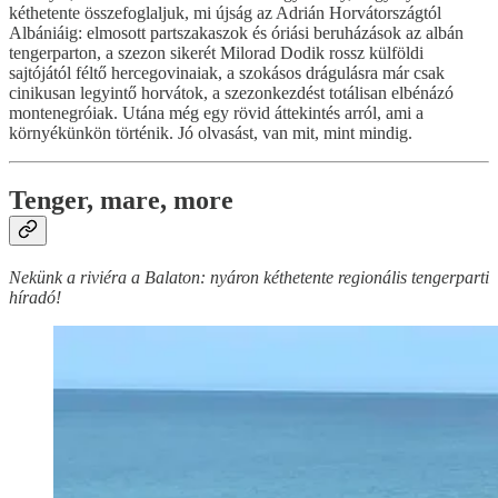
kéthetente összefoglaljuk, mi újság az Adrián Horvátországtól
Albániáig: elmosott partszakaszok és óriási beruházások az albán
tengerparton, a szezon sikerét Milorad Dodik rossz külföldi
sajtójától féltő hercegovinaiak, a szokásos drágulásra már csak
cinikusan legyintő horvátok, a szezonkezdést totálisan elbénázó
montenegróiak. Utána még egy rövid áttekintés arról, ami a
környékünkön történik. Jó olvasást, van mit, mint mindig.
Tenger, mare, more
Nekünk a riviéra a Balaton: nyáron kéthetente regionális tengerparti
híradó!