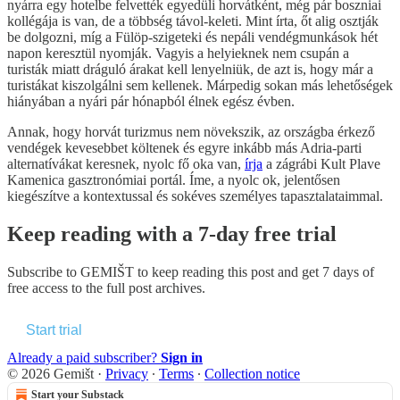
nyárra egy hotelbe felvették egyedüli horvátként, még pár boszniai
kollégája is van, de a többség távol-keleti. Mint írta, őt alig osztják
be dolgozni, míg a Fülöp-szigeteki és nepáli vendégmunkások hét
napon keresztül nyomják. Vagyis a helyieknek nem csupán a
turisták miatt dráguló árakat kell lenyelniük, de azt is, hogy már a
turistákat kiszolgálni sem kellenek. Márpedig sokan más lehetőségek
hiányában a nyári pár hónapból élnek egész évben.
Annak, hogy horvát turizmus nem növekszik, az országba érkező
vendégek kevesebbet költenek és egyre inkább más Adria-parti
alternatívákat keresnek, nyolc fő oka van,
írja
a zágrábi Kult Plave
Kamenica gasztronómiai portál. Íme, a nyolc ok, jelentősen
kiegészítve a kontextussal és sokéves személyes tapasztalataimmal.
Keep reading with a 7-day free trial
Subscribe to
GEMIŠT
to keep reading this post and get 7 days of
free access to the full post archives.
Start trial
Already a paid subscriber?
Sign in
© 2026 Gemišt
·
Privacy
∙
Terms
∙
Collection notice
Start your Substack