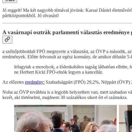
Jó reggelt! Ma két nagyobb témával jövünk: Karsai Dániel életművérő
pártközpontokból. Jó olvasást!
A vasárnapi osztrák parlamenti választás eredménye gya
a szélsőjobboldali FPÖ megnyerte a választást, az ÖVP a második, az
eredmények. Előtte felvonult az egész kormány, de amikor délután 5-k
lefagytak a mosolyok, a lódenkabátos tagság láthatóan elhitte,
ne Herbert Kickl FPÖ-elnök legyen a kancellár.
Az előzetes
eredmény:
Szabadságpárt (FPÖ) 29,2%, Néppárt (ÖVP) 2
Noha az ÖVP továbbra is a legjobb helyzetben van, mert szabadon vál
kezét, aki történelmi, majdnem 30 százalékos sikert ért el számukra.