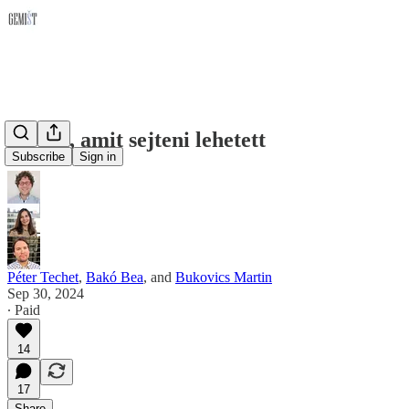
Az lett, amit sejteni lehetett
Subscribe
Sign in
Péter Techet
,
Bakó Bea
, and
Bukovics Martin
Sep 30, 2024
∙ Paid
14
17
Share