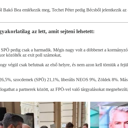
l Bakó Bea emlékezik meg, Techet Péter pedig Bécsből jelentkezik az o
korlatilag az lett, amit sejteni lehetett:
 SPÖ pedig csak a harmadik. Mégis nagy volt a döbbenet a kormányzó ÖVP
or közölték az exit poll számokat,
 hogy végül csak befutnak az első helyre, és nem azon kell törniük a f
6,5%, szocdemek (SPÖ) 21,1%, liberális NEOS 9%, Zöldek 8%. Más 
ogathat a partnerek között, az FPÖ-vel való tárgyalásokat megnehezíti