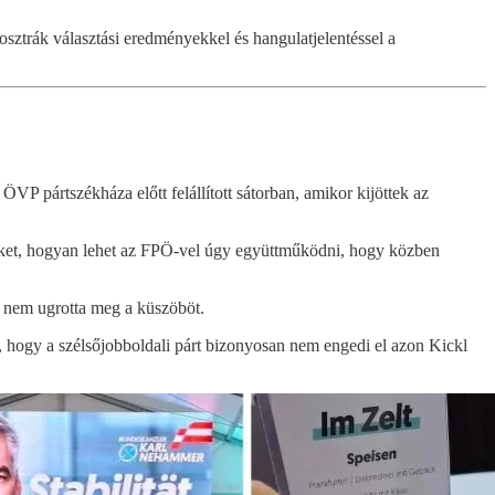
sztrák választási eredményekkel és hangulatjelentéssel a
 pártszékháza előtt felállított sátorban, amikor kijöttek az
ejüket, hogyan lehet az FPÖ-vel úgy együttműködni, hogy közben
nem ugrotta meg a küszöböt.
, hogy a szélsőjobboldali párt bizonyosan nem engedi el azon Kickl