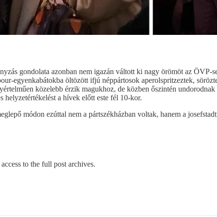
mányzás gondolata azonban nem igazán váltott ki nagy örömöt az ÖVP-se
arbour-egyenkabátokba öltözött ifjú néppártosok aperolspritzeztek, sörö
 egyértelműen közelebb érzik magukhoz, de közben őszintén undorodnak 
helyzetértékelést a hívek előtt este fél 10-kor.
meglepő módon ezúttal nem a pártszékházban voltak, hanem a josefstadt
access to the full post archives.