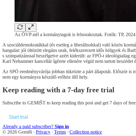
Az ÖVP-nél a kormánytagok is felsorakoztak. Fotók: TP, 2024
A szociáldemokratákkal (és esetleg a liberálisokkal) való közös kor
hangulat: jól öltözött elegáns urak, felékszerezett idős hölgyek és B
s szimpatizánssal beszélgetve azért kiderült: az FPÖ-t ideológiailag
Karl Nehammer kancellár ígérete ellenére végül nem tartott beszédet és 
Az SPÖ eredményvárója jobban tükrözte a párt állapotát. Először is 
nem egy kormányra készülő erőhöz illő hely.
Keep reading with a 7-day free trial
Subscribe to
GEMIŠT
to keep reading this post and get 7 days of free 
Start trial
Already a paid subscriber?
Sign in
© 2026 Gemišt
·
Privacy
∙
Terms
∙
Collection notice