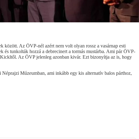
k között. Az ÖVP-nél azért nem volt olyan rossz a vasárnap esti
ztek és tunkolták hozzá a debrecinert a tormás mustárba. Ami pár ÖVP-
Kickltől. Az ÖVP jelenleg azonban kivár. Ezt bizonyítja az is, hogy
i Néprajzi Múzeumban, ami inkább egy kis alternatív balos párthoz,