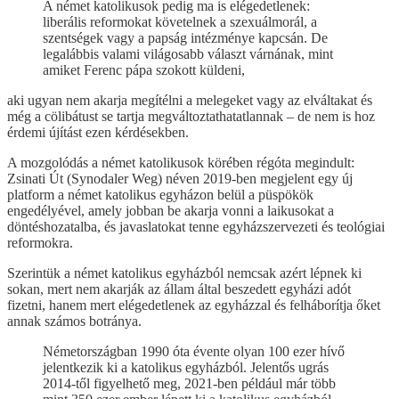
A német katolikusok pedig ma is elégedetlenek:
liberális reformokat követelnek a szexuálmorál, a
szentségek vagy a papság intézménye kapcsán. De
legalábbis valami világosabb választ várnának, mint
amiket Ferenc pápa szokott küldeni,
aki ugyan nem akarja megítélni a melegeket vagy az elváltakat és
még a cölibátust se tartja megváltoztathatatlannak – de nem is hoz
érdemi újítást ezen kérdésekben.
A mozgolódás a német katolikusok körében régóta megindult:
Zsinati Út (Synodaler Weg) néven 2019-ben megjelent egy új
platform a német katolikus egyházon belül a püspökök
engedélyével, amely jobban be akarja vonni a laikusokat a
döntéshozatalba, és javaslatokat tenne egyházszervezeti és teológiai
reformokra.
Szerintük a német katolikus egyházból nemcsak azért lépnek ki
sokan, mert nem akarják az állam által beszedett egyházi adót
fizetni, hanem mert elégedetlenek az egyházzal és felháborítja őket
annak számos botránya.
Németországban 1990 óta évente olyan 100 ezer hívő
jelentkezik ki a katolikus egyházból. Jelentős ugrás
2014-től figyelhető meg, 2021-ben például már több