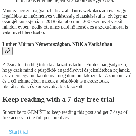
mint 350 ezer ember lépett ki a katolikus egyházból.
Mindez persze magyarázható az általános szekularizációval vagy
legalábbis az intézményes vallásosság elutasításával is, elvégre az
evangélikus egyház is 2018 óta több mint 200 ezer hívet veszít
minden évben, pedig ott nincs papi nőtlenség és a szexuálmorál is
valamivel liberálisabb.
Luther Márton Németországban, NDK a Vatikánban
A Zsinati Út eddig több találkozót is tartott. Fontos hangsúlyozni,
hogy ezek mind a püspökök engedélyével és jelenlétében zajlanak,
azaz nem egy antikatolikus mozgalom bontakozik ki. Azonban az út
és a cél tekintetében maguk a püspökök is megosztottak
liberálisabbak és konzervatívabbak között.
Keep reading with a 7-day free trial
Subscribe to
GEMIŠT
to keep reading this post and get 7 days of
free access to the full post archives.
Start trial