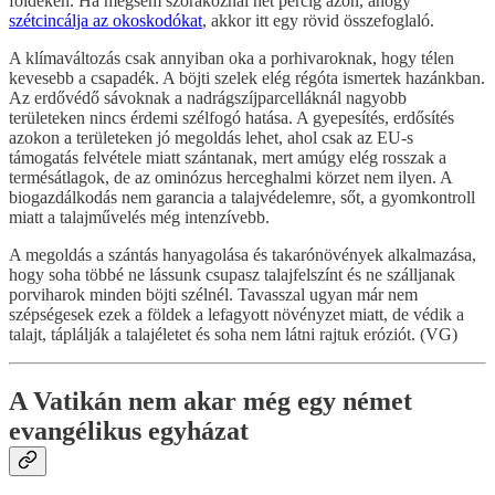
földeken. Ha mégsem szórakoznál hét percig azon, ahogy
szétcincálja az okoskodókat
, akkor itt egy rövid összefoglaló.
A klímaváltozás csak annyiban oka a porhivaroknak, hogy télen
kevesebb a csapadék. A böjti szelek elég régóta ismertek hazánkban.
Az erdővédő sávoknak a nadrágszíjparcelláknál nagyobb
területeken nincs érdemi szélfogó hatása. A gyepesítés, erdősítés
azokon a területeken jó megoldás lehet, ahol csak az EU-s
támogatás felvétele miatt szántanak, mert amúgy elég rosszak a
termésátlagok, de az ominózus herceghalmi körzet nem ilyen. A
biogazdálkodás nem garancia a talajvédelemre, sőt, a gyomkontroll
miatt a talajművelés még intenzívebb.
A megoldás a szántás hanyagolása és takarónövények alkalmazása,
hogy soha többé ne lássunk csupasz talajfelszínt és ne szálljanak
porviharok minden böjti szélnél. Tavasszal ugyan már nem
szépségesek ezek a földek a lefagyott növényzet miatt, de védik a
talajt, táplálják a talajéletet és soha nem látni rajtuk eróziót. (VG)
A Vatikán nem akar még egy német
evangélikus egyházat