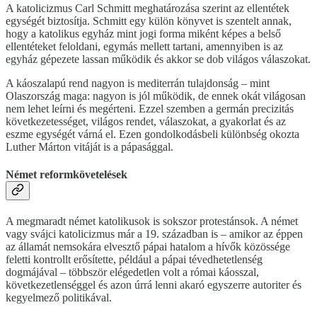
A katolicizmus Carl Schmitt meghatározása szerint az ellentétek
egységét biztosítja. Schmitt egy külön könyvet is szentelt annak,
hogy a katolikus egyház mint jogi forma miként képes a belső
ellentéteket feloldani, egymás mellett tartani, amennyiben is az
egyház gépezete lassan működik és akkor se dob világos válaszokat.
A káoszalapú rend nagyon is mediterrán tulajdonság – mint
Olaszország maga: nagyon is jól működik, de ennek okát világosan
nem lehet leírni és megérteni. Ezzel szemben a germán precizitás
következetességet, világos rendet, válaszokat, a gyakorlat és az
eszme egységét várná el. Ezen gondolkodásbeli különbség okozta
Luther Márton vitáját is a pápasággal.
Német reformkövetelések
A megmaradt német katolikusok is sokszor protestánsok. A német
vagy svájci katolicizmus már a 19. században is – amikor az éppen
az államát nemsokára elvesztő pápai hatalom a hívők közössége
feletti kontrollt erősítette, például a pápai tévedhetetlenség
dogmájával – többször elégedetlen volt a római káosszal,
következetlenséggel és azon úrrá lenni akaró egyszerre autoriter és
kegyelmező politikával.