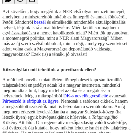
Azt követően, hogy megértük a NER első olyan nemzeti ünnepét,
amelyben a miniszterelnök inkább az ünnepről és annak főhőséről,
Petőfi Sándorról
beszél
és elmélkedik mindenféle aktuálpolitizálás
helyett, térjünk is rá a mai hírlevélre. Miért került sor majdnem
egyházszakadásra a német katolikusok miatt? Miért tök ugyanolyan
a montenegrói politika, mint a NER alatti Magyarország? Miben
más az új szerb szélsőjobboldal, mint a régi, amely egy szendvicset
adott volna csak a Magyarországra deportálandó vajdasági
magyaroknak? Ezek (is) a témák, jó olvasást!
Közszolgálat: mit tehetünk a porviharok ellen?
A múlt heti porvihar miatt történt tömegbaleset kapcsán tízmillió
talajszakértői engedélyt adtak ki a magyar interneten, mindenki
megmondta a tutit, hogy mi lehet az oka és a megoldása a
helyzetnek. Még a mikropártból
DK-s nevelőegyesületté
avanzsált
Párbeszéd is ráröpült az ügyre
. Nemcsak a sablonos cikkek, hanem
a megszólított szakértők miatt is felvontam a szemöldököm. Amíg
meg nem érkezett levelesládámba a magyar Substack-közeg (ha
létezik ilyen) egyik búvópatakjának hírlevele, a
Talajmegújitó
Kökény Attilától. Ő a regeneratív mezőgazdaság valódi szakértője,
aki évtizedek óta kutatja, hogy miként lehetne ismét mély talajréteg a