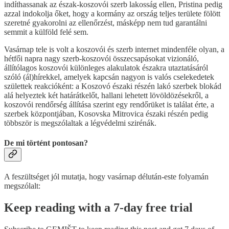
indíthassanak az észak-koszovói szerb lakosság ellen, Pristina pedig
azzal indokolja őket, hogy a kormány az ország teljes területe fölött
szeretné gyakorolni az ellenőrzést, másképp nem tud garantálni
semmit a külföld felé sem.
Vasárnap tele is volt a koszovói és szerb internet mindenféle olyan, a
hétfői napra nagy szerb-koszovói összecsapásokat vizionáló,
állítólagos koszovói különleges alakulatok északra utaztatásáról
szóló (ál)hírekkel, amelyek kapcsán nagyon is valós cselekedetek
születtek reakcióként: a Koszovó északi részén lakó szerbek blokád
alá helyeztek két határátkelőt, hallani lehetett lövöldözésekről, a
koszovói rendőrség állítása szerint egy rendőrüket is találat érte, a
szerbek központjában, Kosovska Mitrovica északi részén pedig
többször is megszólaltak a légvédelmi szirénák.
De mi történt pontosan?
A feszültséget jól mutatja, hogy vasárnap délután-este folyamán
megszólalt:
Keep reading with a 7-day free trial