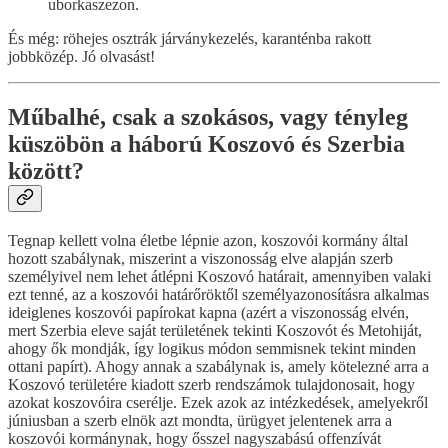
uborkaszezon.
És még: röhejes osztrák járványkezelés, karanténba rakott
jobbközép. Jó olvasást!
Műbalhé, csak a szokásos, vagy tényleg
küszöbön a háború Koszovó és Szerbia
között?
Tegnap kellett volna életbe lépnie azon, koszovói kormány által
hozott szabálynak, miszerint a viszonosság elve alapján szerb
személyivel nem lehet átlépni Koszovó határait, amennyiben valaki
ezt tenné, az a koszovói határőröktől személyazonosításra alkalmas
ideiglenes koszovói papírokat kapna (azért a viszonosság elvén,
mert Szerbia eleve saját területének tekinti Koszovót és Metohiját,
ahogy ők mondják, így logikus módon semmisnek tekint minden
ottani papírt). Ahogy annak a szabálynak is, amely kötelezné arra a
Koszovó területére kiadott szerb rendszámok tulajdonosait, hogy
azokat koszovóira cserélje. Ezek azok az intézkedések, amelyekről
júniusban a szerb elnök azt mondta, ürügyet jelentenek arra a
koszovói kormánynak, hogy ősszel nagyszabású offenzívát