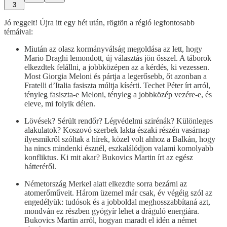
3
Jó reggelt! Újra itt egy hét után, rögtön a régió legfontosabb
témáival:
Miután az olasz kormányválság megoldása az lett, hogy
Mario Draghi lemondott, új választás jön ősszel. A táborok
elkezdtek felállni, a jobbközépen az a kérdés, ki vezessen.
Most Giorgia Meloni és pártja a legerősebb, őt azonban a
Fratelli d’Italia fasiszta múltja kísérti. Techet Péter írt arról,
tényleg fasiszta-e Meloni, tényleg a jobbközép vezére-e, és
eleve, mi folyik délen.
Lövések? Sérült rendőr? Légvédelmi szirénák? Különleges
alakulatok? Koszovó szerbek lakta északi részén vasárnap
ilyesmikről szóltak a hírek, közel volt ahhoz a Balkán, hogy
ha nincs mindenki észnél, eszkalálódjon valami komolyabb
konfliktus. Ki mit akar? Bukovics Martin írt az egész
hátteréről.
Németország Merkel alatt elkezdte sorra bezárni az
atomerőműveit. Három üzemel már csak, év végéig szól az
engedélyük: tudósok és a jobboldal meghosszabbítaná azt,
mondván ez részben gyógyír lehet a dráguló energiára.
Bukovics Martin arról, hogyan maradt el idén a német