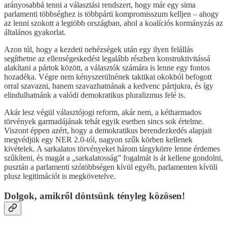
arányosabbá tenni a választási rendszert, hogy már egy sima
parlamenti többséghez is többpárti kompromisszum kelljen – ahogy
az lenni szokott a legtöbb országban, ahol a koalíciós kormányzás az
általános gyakorlat.
Azon túl, hogy a kezdeti nehézségek után egy ilyen felállás
segíthetne az ellenségeskedést legalább részben konstruktivitássá
alakítani a pártok között, a választók számára is lenne egy fontos
hozadéka. Végre nem kényszerülnének taktikai okokból befogott
orral szavazni, hanem szavazhatnának a kedvenc pártjukra, és így
elindulhatnánk a valódi demokratikus pluralizmus felé is.
Akár lesz végül választójogi reform, akár nem, a kétharmados
törvények garmadájának tehát egyik esetben sincs sok értelme.
Viszont éppen azért, hogy a demokratikus berendezkedés alapjait
megvédjük egy NER 2.0-tól, nagyon szűk körben kellenek
kivételek. A sarkalatos törvényeket három tárgykörre lenne érdemes
szűkíteni, és magát a „sarkalatosság” fogalmát is át kellene gondolni,
pusztán a parlamenti szótöbbségen kívül egyéb, parlamenten kívüli
plusz legitimációt is megkövetelve.
Dolgok, amikről döntsünk tényleg közösen!