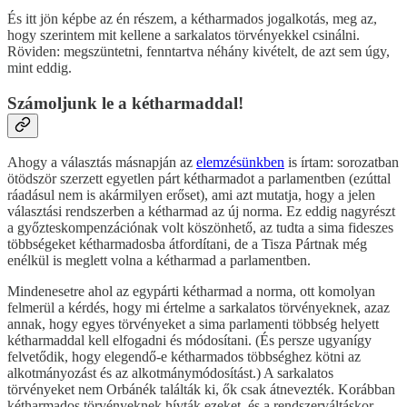
És itt jön képbe az én részem, a kétharmados jogalkotás, meg az,
hogy szerintem mit kellene a sarkalatos törvényekkel csinálni.
Röviden: megszüntetni, fenntartva néhány kivételt, de azt sem úgy,
mint eddig.
Számoljunk le a kétharmaddal!
Ahogy a választás másnapján az
elemzésünkben
is írtam: sorozatban
ötödször szerzett egyetlen párt kétharmadot a parlamentben (ezúttal
ráadásul nem is akármilyen erőset), ami azt mutatja, hogy a jelen
választási rendszerben a kétharmad az új norma. Ez eddig nagyrészt
a győzteskompenzációnak volt köszönhető, az tudta a sima fideszes
többségeket kétharmadosba átfordítani, de a Tisza Pártnak még
enélkül is meglett volna a kétharmad a parlamentben.
Mindenesetre ahol az egypárti kétharmad a norma, ott komolyan
felmerül a kérdés, hogy mi értelme a sarkalatos törvényeknek, azaz
annak, hogy egyes törvényeket a sima parlamenti többség helyett
kétharmaddal kell elfogadni és módosítani. (És persze ugyanígy
felvetődik, hogy elegendő-e kétharmados többséghez kötni az
alkotmányozást és az alkotmánymódosítást.) A sarkalatos
törvényeket nem Orbánék találták ki, ők csak átnevezték. Korábban
kétharmados törvényeknek hívták ezeket, és a rendszerváltáskor