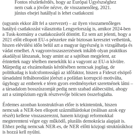
Fontos részletkérdés, hogy az Európai Ügyészséghez
nem csak a jövőre nézve, de visszamenőleg, 2021.
június elsejei hatállyal is lehet csatlakozni
(ugyanis ekkor állt fel a szervezet) – az ilyen visszamenőleges
hatályú csatlakozást választotta Lengyelország is, amikor 2024-ben
a Tusk-kormány a csatlakozásról döntött. Ez sem azt jelenti, hogy a
2021 előtt ellopott EU-s pénzekre már biztosan keresztet vethetünk,
hiszen elévülési időn belül azt a magyar ügyészség is vizsgálhatja és
vádat emelhet. A vagyonvisszaszerzésnek inkább olyan praktikus
akadályai látszanak, hogy amint az a sajtóban megjelent, az
érintettek nagy tételben menekítik ki a vagyont az EU-n kívülre.
Márpedig az elszámoltatás kérdésében nemcsak jogilag, de
politikailag is kulcsfontosságú az időfaktor, hiszen a Fideszt elsöprő
társadalmi felháborodást jórészt a pofátlan korrupció motiválta,
úgyhogy az emberek e téren gyors eredményeket szeretnének látni –
a társadalom bosszúszomját pedig nem szabad alábecsülni, ahogy
azt a szimpózium egyik résztvevője bölcsen összefoglalta.
Érdemes azonban konstruktívan előre is tekintenünk, hiszen
nemcsak a NER-ben ellopott százmilliárdokat (reálisan azok egy
részét) kellene visszaszerezni, hanem közjogi reformokkal
megteremteni végre egy működő, plurális demokrácia alapjait is.
Ehhez pedig nemcsak NER-es, de NER előtti közjogi struktúrákhoz
is hozzá kell nyúlni.