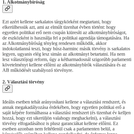
1. Alkotmánybíróság
Ezt azért kellene sarkalatos tárgykörként megtartani, hogy
elkerülhessük azt, ami az elmúlt tizenhat évben történt: hogy
egyetlen politikai erő nem csupán kiüresíti az alkotmánybíróságot,
de eszközként is használja fel a politikai agendája támogatására. Ha
az Alkotmánybíróság tényleg rendesen működik, akkor
indokolatlanná teszi, hogy húsz-harminc másik törvény is sarkalatos
legyen, ugyanis elég lesz simán az alkotmányt betartatni. Ha nem
lesz választójogi reform, úgy a kétharmadosnál szigorúbb parlamenti
követelményt kellene előírni az alkotmánybírók választására és az
AB működését szabályozó törvényre.
2. Választási törvény
Ideális esetben tehát arányosítani kellene a választási rendszert, és
annak megakadályozása érdekében, hogy egyetlen politikai erő a
saját képére formálhassa a választási rendszert (és tizenhat év kelljen
hozzá, hogy ezt sikerüljön valahogy meghackelni), a választási
törvény elfogadásához is plusz garanciákat kellene előírni. Ez
esetben azonban nem feltétlenül csak a parlamenten belül, a