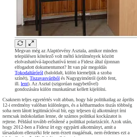
Megvan még az Alaptörvény Asztala, amikor minden
településen kötelező volt méltó körülmények között
elolvashatóvá-lapozhatóvá tenni a Fidesz által újonnan
elfogadott dokumentumot? Itt van pár megoldás
Tokodaltáróról
(baloldalt, külön kiemeljük a szoba
színét),
Tiszavasváriból
és Nagygyimótról (jobb fent,
ill.
lent
). Az Asztal (szigorúan nagybetűvel)
gondozására külön munkatársat kellett kijelölni.
Csaknem teljes egyetértés volt abban, hogy bár politikailag az április
12-i eredmény valóban különleges, és a kétharmados tiszás többség
soha nem látott legitimációval bír, egy teljesen új alkotmányt írni
nemcsak indokolatlan lenne, de számos politikai kockázatot is
rejtene. Például tovább erősítené a politikai polarizációt. Azok után,
hogy 2012-ben a Fidesz írt egy egypárti alkotmányt, amit a
társadalom ellenzéki fele nem érzett magáénak, nem érdemes ezt a