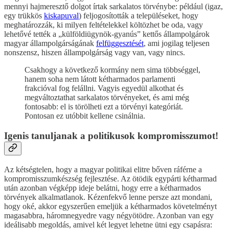
mennyi hajmeresztő dolgot írtak sarkalatos törvénybe: például (igaz,
egy trükkös
kiskapuval
) feljogosították a településeket, hogy
meghatározzák, ki milyen feltételekkel költözhet be oda, vagy
lehetővé tették a „külföldiügynök-gyanús” kettős állampolgárok
magyar állampolgárságának
felfüggesztését
, ami jogilag teljesen
nonszensz, hiszen állampolgárság vagy van, vagy nincs.
Csakhogy a következő kormány nem sima többséggel,
hanem soha nem látott kétharmados parlamenti
frakcióval fog felállni. Vagyis egyedül alkothat és
megváltoztathat sarkalatos törvényeket, és ami még
fontosabb: el is törölheti ezt a törvényi kategóriát.
Pontosan ez utóbbit kellene csinálnia.
Igenis tanuljanak a politikusok kompromisszumot!
Az kétségtelen, hogy a magyar politikai elitre bőven ráférne a
kompromisszumkészség fejlesztése. Az ötödik egypárti kétharmad
után azonban végképp ideje belátni, hogy erre a kétharmados
törvények alkalmatlanok. Kézenfekvő lenne persze azt mondani,
hogy oké, akkor egyszerűen emeljük a kétharmados követelményt
magasabbra, háromnegyedre vagy négyötödre. Azonban van egy
ideálisabb megoldás, amivel két legyet lehetne ütni egy csapásra: