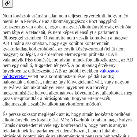
Nem jogászok számára talán nem teljesen egyértelmű, hogy miért
merül fel a kérdés, de az alkotmányjogászok közt nagyjából
konszenzus van abban, hogy a magyar Alkotmánybíróság évek óta
nem látja el a feladatát, és nem képez ellensúlyt a parlamenti
többséggel szemben. Olyannyira nem veszik komolyan a magyar
AB-t már a szakmában, hogy egy korábbi konferencián
gyakorlatilag körberöhögték az egyik közép-európai (tehát nem
magyar) kollégát, aki érdemben elemezgetni próbálta az AB
valamelyik friss döntését, mondván: minek foglalkozik azzal, az AB
nem egy önálló, független tényező. A politikailag érzékeny
ügyekben az elfideszesített AB az utóbbi években
változatos
módszereket
vetett be a konfliktuskerülésre: például addig
halogatták a döntést, mire az ügy lényegtelenné vált, vagy nagyon
nyilvánvalóan alkotmányellenes ügyekben is a törvény
megsemmisítése helyett alkotmányos követelményt állapítottak meg
(azaz megmondták a bíróságoknak, hogyan értelmezzék,
alkalmazzák a szabályt alkotmánykonform módon).
És persze sokszor meglépték azt is, hogy simán leokéztak ordítóan
alkotmányellenes jogalkotást. Még AB-elnök korában maga Sulyok
Tamás dicsekedett el vele egy konferencián, hogy nem is annyira
feladatuk nekik a parlamentet ellensúlyozni, hanem inkább a
bíróságok kontrolljára és az alkotmányjogi panaszra helyezték át a