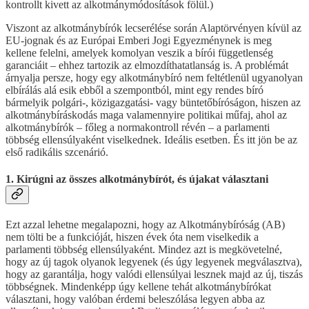
kontrollt kivett az alkotmánymódosítások fölül.)
Viszont az alkotmánybírók lecserélése során Alaptörvényen kívül az
EU-jognak és az Európai Emberi Jogi Egyezménynek is meg
kellene felelni, amelyek komolyan veszik a bírói függetlenség
garanciáit – ehhez tartozik az elmozdíthatatlanság is. A problémát
árnyalja persze, hogy egy alkotmánybíró nem feltétlenül ugyanolyan
elbírálás alá esik ebből a szempontból, mint egy rendes bíró
bármelyik polgári-, közigazgatási- vagy büntetőbíróságon, hiszen az
alkotmánybíráskodás maga valamennyire politikai műfaj, ahol az
alkotmánybírók – főleg a normakontroll révén – a parlamenti
többség ellensúlyaként viselkednek. Ideális esetben. És itt jön be az
első radikális szcenárió.
1. Kirúgni az összes alkotmánybírót, és újakat választani
Ezt azzal lehetne megalapozni, hogy az Alkotmánybíróság (AB)
nem tölti be a funkcióját, hiszen évek óta nem viselkedik a
parlamenti többség ellensúlyaként. Mindez azt is megkövetelné,
hogy az új tagok olyanok legyenek (és úgy legyenek megválasztva),
hogy az garantálja, hogy valódi ellensúlyai lesznek majd az új, tiszás
többségnek. Mindenképp úgy kellene tehát alkotmánybírókat
választani, hogy valóban érdemi beleszólása legyen abba az