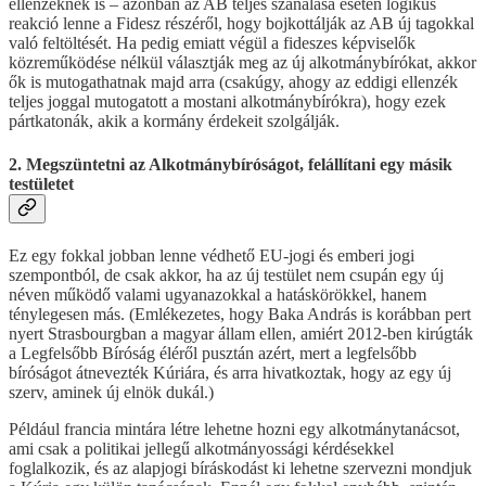
ellenzéknek is – azonban az AB teljes szanálása esetén logikus
reakció lenne a Fidesz részéről, hogy bojkottálják az AB új tagokkal
való feltöltését. Ha pedig emiatt végül a fideszes képviselők
közreműködése nélkül választják meg az új alkotmánybírókat, akkor
ők is mutogathatnak majd arra (csakúgy, ahogy az eddigi ellenzék
teljes joggal mutogatott a mostani alkotmánybírókra), hogy ezek
pártkatonák, akik a kormány érdekeit szolgálják.
2. Megszüntetni az Alkotmánybíróságot, felállítani egy másik
testületet
Ez egy fokkal jobban lenne védhető EU-jogi és emberi jogi
szempontból, de csak akkor, ha az új testület nem csupán egy új
néven működő valami ugyanazokkal a hatáskörökkel, hanem
ténylegesen más. (Emlékezetes, hogy Baka András is korábban pert
nyert Strasbourgban a magyar állam ellen, amiért 2012-ben kirúgták
a Legfelsőbb Bíróság éléről pusztán azért, mert a legfelsőbb
bíróságot átnevezték Kúriára, és arra hivatkoztak, hogy az egy új
szerv, aminek új elnök dukál.)
Például francia mintára létre lehetne hozni egy alkotmánytanácsot,
ami csak a politikai jellegű alkotmányossági kérdésekkel
foglalkozik, és az alapjogi bíráskodást ki lehetne szervezni mondjuk