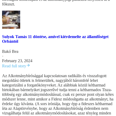
fókuszt.
Sulyok Tamás 11 döntése, amivel kiérdemelte az államfőséget
Orbántól
Bakó Bea
·
February 23, 2024
Read full story
Az Alkotmánybírósággal kapcsolatosan radikális és visszafogott
megoldási ötletek is felmerültek, nagyjából háromfelé lehet
kategorizálni a forgatókönyveket. Az alábbiak közül kétharmad
birtokában bármelyiket jogszerűvé tudja tenni a kétharmados Tisza-
többség egy alkotmánymódosítással, csak ez persze pont olyan kétes
módszer lenne, mint amikor a Fidesz módosítgatta az alkotmányt, ha
érdeke úgy kívánta. (A sors iróniája, hogy épp a fideszes kétharmad
írta az Alaptörvénybe, hogy az Alkotmánybíróság érdemben nem
vizsgálhatja felül az alkotmánymódosításokat, azaz tényleg minden