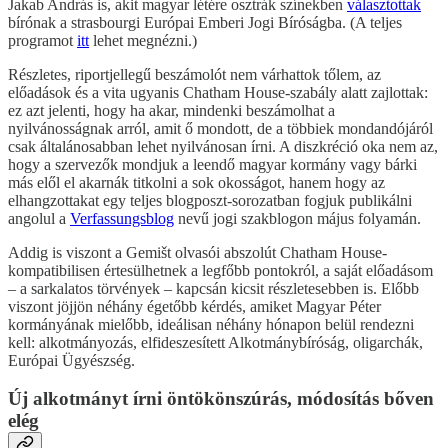
Jakab András is, akit magyar létére osztrák színekben
választottak
bírónak a strasbourgi Európai Emberi Jogi Bíróságba. (A teljes
programot
itt
lehet megnézni.)
Részletes, riportjellegű beszámolót nem várhattok tőlem, az
előadások és a vita ugyanis Chatham House-szabály alatt zajlottak:
ez azt jelenti, hogy ha akar, mindenki beszámolhat a
nyilvánosságnak arról, amit ő mondott, de a többiek mondandójáról
csak általánosabban lehet nyilvánosan írni. A diszkréció oka nem az,
hogy a szervezők mondjuk a leendő magyar kormány vagy bárki
más elől el akarnák titkolni a sok okosságot, hanem hogy az
elhangzottakat egy teljes blogposzt-sorozatban fogjuk publikálni
angolul a
Verfassungsblog
nevű jogi szakblogon május folyamán.
Addig is viszont a Gemišt olvasói abszolút Chatham House-
kompatibilisen értesülhetnek a legfőbb pontokról, a saját előadásom
– a sarkalatos törvények – kapcsán kicsit részletesebben is. Előbb
viszont jöjjön néhány égetőbb kérdés, amiket Magyar Péter
kormányának mielőbb, ideálisan néhány hónapon belül rendezni
kell: alkotmányozás, elfideszesített Alkotmánybíróság, oligarchák,
Európai Ügyészség.
Új alkotmányt írni öntökönszúrás, módosítás bőven
elég