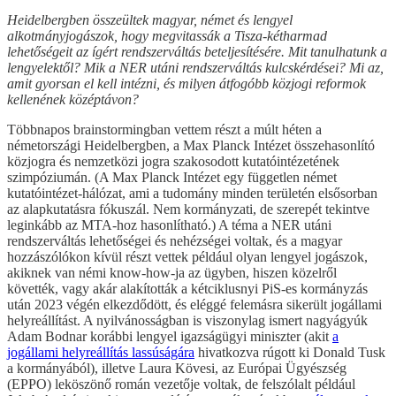
Heidelbergben összeültek magyar, német és lengyel
alkotmányjogászok, hogy megvitassák a Tisza-kétharmad
lehetőségeit az ígért rendszerváltás beteljesítésére. Mit tanulhatunk a
lengyelektől? Mik a NER utáni rendszerváltás kulcskérdései? Mi az,
amit gyorsan el kell intézni, és milyen átfogóbb közjogi reformok
kellenének középtávon?
Többnapos brainstormingban vettem részt a múlt héten a
németországi Heidelbergben, a Max Planck Intézet összehasonlító
közjogra és nemzetközi jogra szakosodott kutatóintézetének
szimpóziumán. (A Max Planck Intézet egy független német
kutatóintézet-hálózat, ami a tudomány minden területén elsősorban
az alapkutatásra fókuszál. Nem kormányzati, de szerepét tekintve
leginkább az MTA-hoz hasonlítható.) A téma a NER utáni
rendszerváltás lehetőségei és nehézségei voltak, és a magyar
hozzászólókon kívül részt vettek például olyan lengyel jogászok,
akiknek van némi know-how-ja az ügyben, hiszen közelről
követték, vagy akár alakították a kétciklusnyi PiS-es kormányzás
után 2023 végén elkezdődött, és eléggé felemásra sikerült jogállami
helyreállítást. A nyilvánosságban is viszonylag ismert nagyágyúk
Adam Bodnar korábbi lengyel igazságügyi miniszter (akit
a
jogállami helyreállítás lassúságára
hivatkozva rúgott ki Donald Tusk
a kormányából), illetve Laura Kövesi, az Európai Ügyészség
(EPPO) leköszönő román vezetője voltak, de felszólalt például