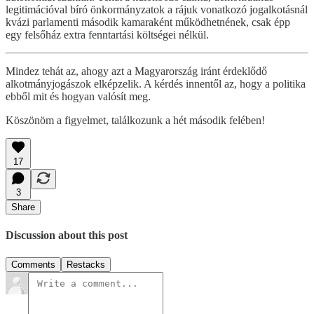
legitimációval bíró önkormányzatok a rájuk vonatkozó jogalkotásnál
kvázi parlamenti második kamaraként működhetnének, csak épp
egy felsőház extra fenntartási költségei nélkül.
Mindez tehát az, ahogy azt a Magyarország iránt érdeklődő
alkotmányjogászok elképzelik. A kérdés innentől az, hogy a politika
ebből mit és hogyan valósít meg.
Köszönöm a figyelmet, találkozunk a hét második felében!
17
3
Share
Discussion about this post
Comments
Restacks