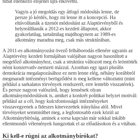
hibát ellenkező előjellel újra elkövetni.
Vagyis a jó megoldás egy átfogó módosítás lenne, de
persze jó kérdés, hogy mi lenne itt a koncepció. Ha
eltávolítanák a tizenöt módosítást az Alaptörvényből és
helyreállítanák a 2012-es kezdeti állapotot, akkor
gyakorlatilag, tartalmilag majdhogynem az 1989-es
alkotmány maradna meg, csak más struktúrában.
A 2011-es alkotmányozást övező felháborodás ellenére ugyanis az
Alaptörvény kezdeti formájában valójában nagyon hasonlított a
megelőző alkotmányhoz, csak a struktúra változott meg és leöntötték
némi konzervatív-nemzeti mázzal. Azonban egy igazi plurális
demokrácia megalapozásához ez nem lenne elég, néhány korábbról
megmaradt intézményi berögződést is meg kellene változtatni (mint
például a sarkalatos törvények rendszerét, erre lentebb visszatérek).
És persze nagyon valószínű, hogy lennének olyan
alkotmánymódosítások is, amiket a konkrét politikai helyzet motivál:
például az a cél, hogy kulcsfontosságú intézményeket
visszavegyenek a fideszes kinevezettek irányítása alól. Mivel
törvényeket semmisíthet meg, a legfontosabb ezek közül az
Alkotmánybíróság, aminek a sorsa kapcsán már sokkal inkább
ellentmondó vélemények hangzottak el az előadásokon és a vitában.
Ki kell-e rúgni az alkotmánybírókat?