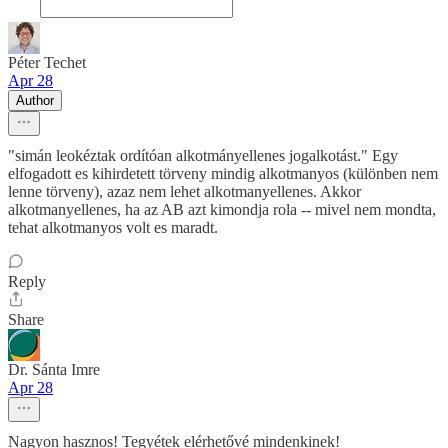
Péter Techet
Apr 28
Author
"simán leokéztak ordítóan alkotmányellenes jogalkotást." Egy
elfogadott es kihirdetett törveny mindig alkotmanyos (különben nem
lenne törveny), azaz nem lehet alkotmanyellenes. Akkor
alkotmanyellenes, ha az AB azt kimondja rola -- mivel nem mondta,
tehat alkotmanyos volt es maradt.
Reply
Share
Dr. Sánta Imre
Apr 28
Nagyon hasznos! Tegyétek elérhetővé mindenkinek!