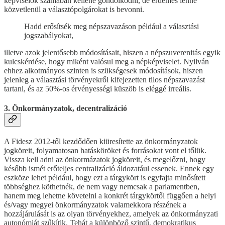
képviselők számában kellene gondolkodni, de érdemes lenne
közvetlenül a választópolgárokat is bevonni.
Hadd erősítsék meg népszavazáson például a választási
jogszabályokat,
illetve azok jelentősebb módosításait, hiszen a népszuverenitás egyik
kulcskérdése, hogy miként valósul meg a népképviselet. Nyilván
ehhez alkotmányos szinten is szükségesek módosítások, hiszen
jelenleg a választási törvényekről kifejezetten tilos népszavazást
tartani, és az 50%-os érvényességi küszöb is eléggé irreális.
3. Önkormányzatok, decentralizáció
A Fidesz 2012-től kezdődően kiüresítette az önkormányzatok
jogköreit, folyamatosan hatásköröket és forrásokat vont el tőlük.
Vissza kell adni az önkormázatok jogköreit, és megelőzni, hogy
később ismét erőteljes centralizáció áldozatául essenek. Ennek egy
eszköze lehet például, hogy ezt a tárgykört is egyfajta minősített
többséghez köthetnék, de nem vagy nemcsak a parlamentben,
hanem meg lehetne követelni a konkrét tárgykörtől függően a helyi
és/vagy megyei önkormányzatok valamekkora részének a
hozzájárulását is az olyan törvényekhez, amelyek az önkormányzati
autonómiát szűkítik. Tehát a különböző szintű, demokratikus