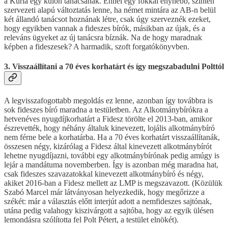
a Kúria egy külön tanácsának. Ennél egy fokkal enyhébb, szintén
szervezeti alapú változtatás lenne, ha német mintára az AB-n belül
két állandó tanácsot hoznának létre, csak úgy szerveznék ezeket,
hogy egyikben vannak a fideszes bírók, másikban az újak, és a
releváns ügyeket az új tanácsra bíznák. Na de hogy maradnak
képben a fideszesek? A harmadik, szoft forgatókönyvben.
3. Visszaállítani a 70 éves korhatárt és így megszabadulni Polttól
A legvisszafogottabb megoldás ez lenne, azonban így továbbra is
sok fideszes bíró maradna a testületben. Az Alkotmánybírókra a
hetvenéves nyugdíjkorhatárt a Fidesz törölte el 2013-ban, amikor
észrevették, hogy néhány általuk kinevezett, lojális alkotmánybíró
nem férne bele a korhatárba. Ha a 70 éves korhatárt visszaállítanák,
összesen négy, kizárólag a Fidesz által kinevezett alkotmánybírót
lehetne nyugdíjazni, további egy alkotmánybírónak pedig amúgy is
lejár a mandátuma novemberben. Így is azonban még maradna hat,
csak fideszes szavazatokkal kinevezett alkotmánybíró és négy,
akiket 2016-ban a Fidesz mellett az LMP is megszavazott. (Közülük
Szabó Marcel már látványosan helyezkedik, hogy megőrizze a
székét: már a választás előtt interjút adott a nemfideszes sajtónak,
utána pedig valahogy kiszivárgott a sajtóba, hogy az egyik ülésen
lemondásra szólította fel Polt Pétert, a testület elnökét).