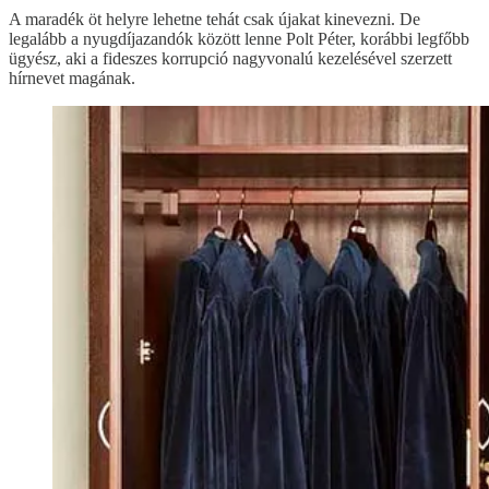
A maradék öt helyre lehetne tehát csak újakat kinevezni. De
legalább a nyugdíjazandók között lenne Polt Péter, korábbi legfőbb
ügyész, aki a fideszes korrupció nagyvonalú kezelésével szerzett
hírnevet magának.