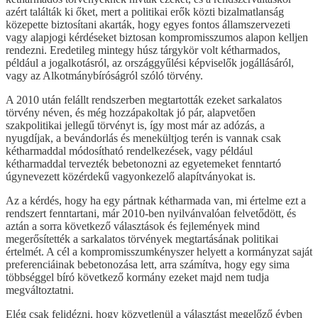
azért találták ki őket, mert a politikai erők közti bizalmatlanság
közepette biztosítani akarták, hogy egyes fontos államszervezeti
vagy alapjogi kérdéseket biztosan kompromisszumos alapon kelljen
rendezni. Eredetileg mintegy húsz tárgykör volt kétharmados,
például a jogalkotásról, az országgyűlési képviselők jogállásáról,
vagy az Alkotmánybíróságról szóló törvény.
A 2010 után felállt rendszerben megtartották ezeket sarkalatos
törvény néven, és még hozzápakoltak jó pár, alapvetően
szakpolitikai jellegű törvényt is, így most már az adózás, a
nyugdíjak, a bevándorlás és menekültjog terén is vannak csak
kétharmaddal módosítható rendelkezések, vagy például
kétharmaddal tervezték bebetonozni az egyetemeket fenntartó
úgynevezett közérdekű vagyonkezelő alapítványokat is.
Az a kérdés, hogy ha egy pártnak kétharmada van, mi értelme ezt a
rendszert fenntartani, már 2010-ben nyilvánvalóan felvetődött, és
aztán a sorra következő választások és fejlemények mind
megerősítették a sarkalatos törvények megtartásának politikai
értelmét. A cél a kompromisszumkényszer helyett a kormányzat saját
preferenciáinak bebetonozása lett, arra számítva, hogy egy sima
többséggel bíró következő kormány ezeket majd nem tudja
megváltoztatni.
Elég csak felidézni, hogy közvetlenül a választást megelőző évben