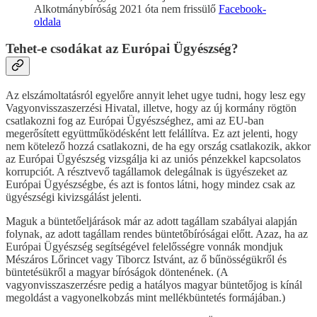
Alkotmánybíróság 2021 óta nem frissülő
Facebook-
oldala
Tehet-e csodákat az Európai Ügyészség?
Az elszámoltatásról egyelőre annyit lehet ugye tudni, hogy lesz egy
Vagyonvisszaszerzési Hivatal, illetve, hogy az új kormány rögtön
csatlakozni fog az Európai Ügyészséghez, ami az EU-ban
megerősített együttműködésként lett felállítva. Ez azt jelenti, hogy
nem kötelező hozzá csatlakozni, de ha egy ország csatlakozik, akkor
az Európai Ügyészség vizsgálja ki az uniós pénzekkel kapcsolatos
korrupciót. A résztvevő tagállamok delegálnak is ügyészeket az
Európai Ügyészségbe, és azt is fontos látni, hogy mindez csak az
ügyészségi kivizsgálást jelenti.
Maguk a büntetőeljárások már az adott tagállam szabályai alapján
folynak, az adott tagállam rendes büntetőbíróságai előtt. Azaz, ha az
Európai Ügyészség segítségével felelősségre vonnák mondjuk
Mészáros Lőrincet vagy Tiborcz Istvánt, az ő bűnösségükről és
büntetésükről a magyar bíróságok döntenének. (A
vagyonvisszaszerzésre pedig a hatályos magyar büntetőjog is kínál
megoldást a vagyonelkobzás mint mellékbüntetés formájában.)