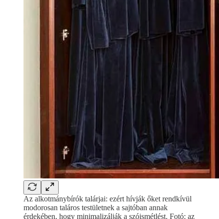
Az alkotmánybírók talárjai: ezért hívják őket rendkívül
modorosan taláros testületnek a sajtóban annak
érdekében, hogy minimalizálják a szóismétlést. Fotó: az