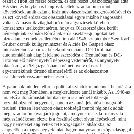
osztrák Tirolt két részre osztotta, és déli részét Olaszországnak adta,
Bécsben és helyben is hangosak lettek az autonómia iránti
követelések, amik aztán a fasizmus olaszországi megerősödésével és
az ezt követő erőszakos olaszosítással egyre inkább hangosabbá
váltak. A második világháború után a győztesek körében
konszenzus uralkodott atéren, hogy az Olaszországhoz került
németajkúak számára Rómának erős kisebbségi jogokat kell
biztosítania: ennek szellemében írta alá 1946. szeptember 5-én Karl
Gruber osztrák külügyminiszter és Alcide De Gasperi olasz
miniszterelnök a párizsi békekonferencián a Dél-Tirol mai
autonómiájának alapját jelentő szerződést a Trentinóban és Dél-
Tirolban élő német nyelvű népesség védelméről, az anyanyelvi
oktatásról, a közigazgatásban a német nyelv olasszal
egyenértékűnek történő elismeréséről és az elolaszosított
családnevek visszanémetesítéséről.
A papír sok mindent elbír: a politikai szándék mindennek betartására
nem volt meg Rómában, a megkerülésére annál inkább. Az 1948-as
ún. első autonómiastatútumban nem is a német többségű
bozeni/bolzanoi megyének, hanem az annál jelentősen nagyobb
területű, frissen létrehozott olasz többségű trentói régiónak adták
meg az autonómiával járó jogokat, amelynek olasz kormányzata
még szándékosan élezte is a feszültségeket olyan lépésekkel, mint
hogy németeket alig vettek fel közigazgatási állásokba, az
alapvetően a magas hegyek miatt hagyományosan mezőgazdasággal