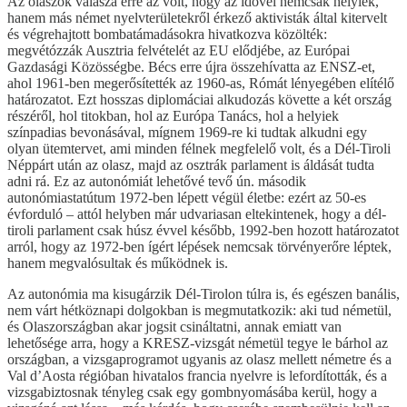
Az olaszok válasza erre az volt, hogy az idővel nemcsak helyiek,
hanem más német nyelvterületekről érkező aktivisták által kitervelt
és végrehajtott bombatámadásokra hivatkozva közölték:
megvétózzák Ausztria felvételét az EU elődjébe, az Európai
Gazdasági Közösségbe. Bécs erre újra összehívatta az ENSZ-et,
ahol 1961-ben megerősítették az 1960-as, Rómát lényegében elítélő
határozatot. Ezt hosszas diplomáciai alkudozás követte a két ország
részéről, hol titokban, hol az Európa Tanács, hol a helyiek
színpadias bevonásával, mígnem 1969-re ki tudtak alkudni egy
olyan ütemtervet, ami minden félnek megfelelő volt, és a Dél-Tiroli
Néppárt után az olasz, majd az osztrák parlament is áldását tudta
adni rá. Ez az autonómiát lehetővé tevő ún. második
autonómiastatútum 1972-ben lépett végül életbe: ezért az 50-es
évforduló – attól helyben már udvariasan eltekintenek, hogy a dél-
tiroli parlament csak húsz évvel később, 1992-ben hozott határozatot
arról, hogy az 1972-ben ígért lépések nemcsak törvényerőre léptek,
hanem megvalósultak és működnek is.
Az autonómia ma kisugárzik Dél-Tirolon túlra is, és egészen banális,
nem várt hétköznapi dolgokban is megmutatkozik: aki tud németül,
és Olaszországban akar jogsit csináltatni, annak emiatt van
lehetősége arra, hogy a KRESZ-vizsgát németül tegye le bárhol az
országban, a vizsgaprogramot ugyanis az olasz mellett németre és a
Val d’Aosta régióban hivatalos francia nyelvre is lefordították, és a
vizsgabiztosnak tényleg csak egy gombnyomásába kerül, hogy a