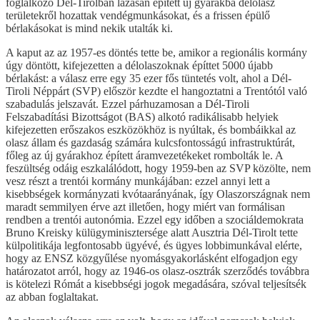
foglalkozó Dél-Tirolban lázasan épített új gyárakba délolasz
területekről hozattak vendégmunkásokat, és a frissen épülő
bérlakásokat is mind nekik utalták ki.
A kaput az az 1957-es döntés tette be, amikor a regionális kormány
úgy döntött, kifejezetten a délolaszoknak építtet 5000 újabb
bérlakást: a válasz erre egy 35 ezer fős tüntetés volt, ahol a Dél-
Tiroli Néppárt (SVP) először kezdte el hangoztatni a Trentótól való
szabadulás jelszavát. Ezzel párhuzamosan a Dél-Tiroli
Felszabadítási Bizottságot (BAS) alkotó radikálisabb helyiek
kifejezetten erőszakos eszközökhöz is nyúltak, és bombáikkal az
olasz állam és gazdaság számára kulcsfontosságú infrastruktúrát,
főleg az új gyárakhoz épített áramvezetékeket rombolták le. A
feszültség odáig eszkalálódott, hogy 1959-ben az SVP közölte, nem
vesz részt a trentói kormány munkájában: ezzel annyi lett a
kisebbségek kormányzati kvótaarányának, így Olaszországnak nem
maradt semmilyen érve azt illetően, hogy miért van formálisan
rendben a trentói autonómia. Ezzel egy időben a szociáldemokrata
Bruno Kreisky külügyminisztersége alatt Ausztria Dél-Tirolt tette
külpolitikája legfontosabb ügyévé, és ügyes lobbimunkával elérte,
hogy az ENSZ közgyűlése nyomásgyakorlásként elfogadjon egy
határozatot arról, hogy az 1946-os olasz-osztrák szerződés továbbra
is kötelezi Rómát a kisebbségi jogok megadására, szóval teljesítsék
az abban foglaltakat.