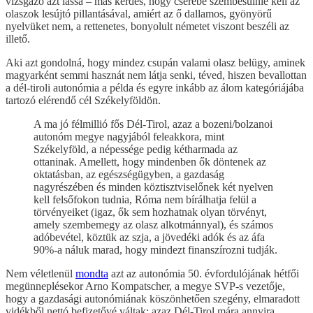
vizsgázó azt lássa – más kérdés, hogy cserébe szembesülnie kell az
olaszok lesújtó pillantásával, amiért az ő dallamos, gyönyörű
nyelvüket nem, a rettenetes, bonyolult németet viszont beszéli az
illető.
Aki azt gondolná, hogy mindez csupán valami olasz belügy, aminek
magyarként semmi hasznát nem látja senki, téved, hiszen bevallottan
a dél-tiroli autonómia a példa és egyre inkább az álom kategóriájába
tartozó elérendő cél Székelyföldön.
A ma jó félmillió fős Dél-Tirol, azaz a bozeni/bolzanoi
autonóm megye nagyjából feleakkora, mint
Székelyföld, a népessége pedig kétharmada az
ottaninak. Amellett, hogy mindenben ők döntenek az
oktatásban, az egészségügyben, a gazdaság
nagyrészében és minden köztisztviselőnek két nyelven
kell felsőfokon tudnia, Róma nem bírálhatja felül a
törvényeiket (igaz, ők sem hozhatnak olyan törvényt,
amely szembemegy az olasz alkotmánnyal), és számos
adóbevétel, köztük az szja, a jövedéki adók és az áfa
90%-a náluk marad, hogy mindezt finanszírozni tudják.
Nem véletlenül
mondta
azt az autonómia 50. évfordulójának hétfői
megünneplésekor Arno Kompatscher, a megye SVP-s vezetője,
hogy a gazdasági autonómiának köszönhetően szegény, elmaradott
vidékből nettó befizetővé váltak: azaz Dél-Tirol mára annyira