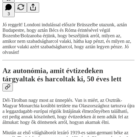
3
Jó reggelt! Londoni indulással először Brüsszelbe utazunk, aztán
Budapestre, hogy aztán Bécs és Róma érintésével végül
Bozenbe/Bolzanoba érjünk, hogy beszéljünk arról, milyen az,
amikor nem szabadságharcol valaki, hátha kap pénzt, és milyen az,
amikor valaki azért szabadságharcol, hogy aztán legyen pénze. Jó
olvasást!
Az autonómia, amit évtizedeken
tárgyaltak és harcoltak ki, 50 éves lett
Dél-Tirolban nagy most az ünneplés. Van is miért, az Osztrák-
Magyar Monarchia korábbi területe ma Olaszországhoz tartozva újra
a leggazdagabb európai régiók listájának élmezőnyében található,
ezt pedig annak köszönheti, hogy évtizedeken át nem adták fel az
álmukat: hogy ők döntsenek arról, hogyan akarnak élni.
Miután az első világháborút lezáró 1919-es saint-germani béke az