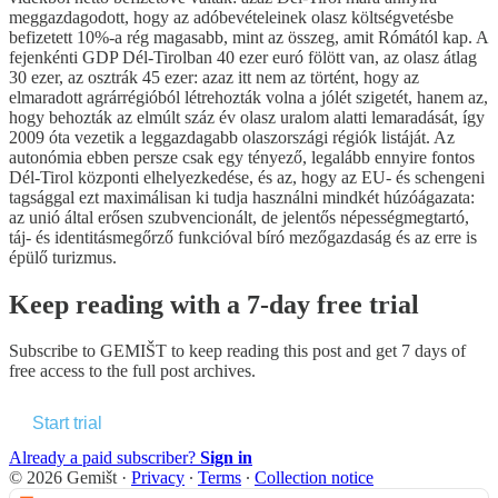
meggazdagodott, hogy az adóbevételeinek olasz költségvetésbe
befizetett 10%-a rég magasabb, mint az összeg, amit Rómától kap. A
fejenkénti GDP Dél-Tirolban 40 ezer euró fölött van, az olasz átlag
30 ezer, az osztrák 45 ezer: azaz itt nem az történt, hogy az
elmaradott agrárrégióból létrehozták volna a jólét szigetét, hanem az,
hogy behozták az elmúlt száz év olasz uralom alatti lemaradását, így
2009 óta vezetik a leggazdagabb olaszországi régiók listáját. Az
autonómia ebben persze csak egy tényező, legalább ennyire fontos
Dél-Tirol központi elhelyezkedése, és az, hogy az EU- és schengeni
tagsággal ezt maximálisan ki tudja használni mindkét húzóágazata:
az unió által erősen szubvencionált, de jelentős népességmegtartó,
táj- és identitásmegőrző funkcióval bíró mezőgazdaság és az erre is
épülő turizmus.
Keep reading with a 7-day free trial
Subscribe to
GEMIŠT
to keep reading this post and get 7 days of
free access to the full post archives.
Start trial
Already a paid subscriber?
Sign in
© 2026 Gemišt
·
Privacy
∙
Terms
∙
Collection notice