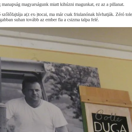
og manapság magyarságunk miatt kihúzni magunkat, ez az a pillanat.
 szőlőfajtája a(z ex-)tocai, ma már csak friulanónak hívhatják. Zéró to
ogabban suhan tovább az ember fia a csizma talpa felé.