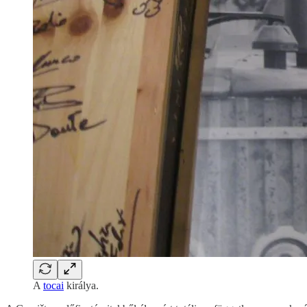
A
tocai
királya.