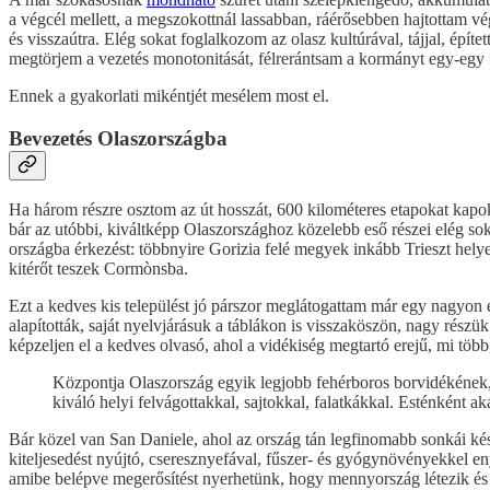
a végcél mellett, a megszokottnál lassabban, ráérősebben hajtottam v
és visszaútra. Elég sokat foglalkozom az olasz kultúrával, tájjal, ép
megtörjem a vezetés monotonitását, félrerántsam a kormányt egy-egy f
Ennek a gyakorlati mikéntjét mesélem most el.
Bevezetés Olaszországba
Ha három részre osztom az út hosszát, 600 kilométeres etapokat kapo
bár az utóbbi, kiváltképp Olaszországhoz közelebb eső részei elég so
országba érkezést: többnyire Gorizia felé megyek inkább Trieszt helye
kitérőt teszek Cormònsba.
Ezt a kedves kis települést jó párszor meglátogattam már egy nagyon 
alapították, saját nyelvjárásuk a táblákon is visszaköszön, nagy részü
képzeljen el a kedves olvasó, ahol a vidékiség megtartó erejű, mi töb
Központja Olaszország egyik legjobb fehérboros borvidékének, 
kiváló helyi felvágottakkal, sajtokkal, falatkákkal. Esténként ak
Bár közel van San Daniele, ahol az ország tán legfinomabb sonkái kész
kiteljesedést nyújtó, cseresznyefával, fűszer- és gyógynövényekkel en
amibe belépve megerősítést nyerhetünk, hogy mennyország létezik és 