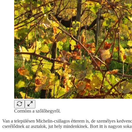
Cormòns a szőlőhegyről.
Van a településen Michelin-csillagos étterem is, de személyes kedvenc
cserélődnek az asztalok, jut hely mindenkinek. Bort itt is nagyon soka