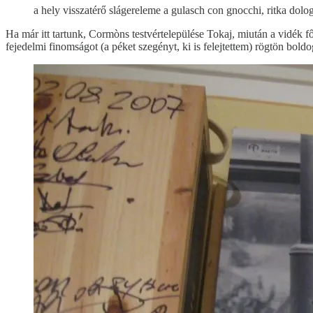
a hely visszatérő slágereleme a gulasch con gnocchi, ritka dol
Ha már itt tartunk, Cormòns testvértelepülése Tokaj, miután a vidék fő
fejedelmi finomságot (a péket szegényt, ki is felejtettem) rögtön bold