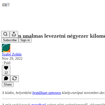
Így nem unalmas levezetni négyezer kilom
Subscribe
Sign in
Szabó Zoltán
Nov 29, 2022
∙ Paid
12
Share
A ködös, helyenként
brutálisan szmogos
közép-európai november-decem
A már szokásosnak
mondható
szüret utáni szelepkiengedő, akkumulát