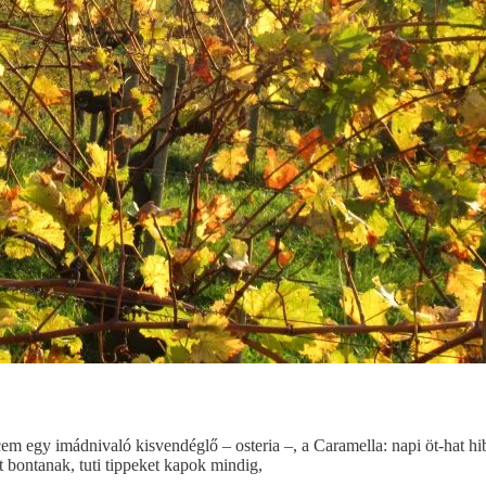
em egy imádnivaló kisvendéglő – osteria –, a Caramella: napi öt-hat hi
t bontanak, tuti tippeket kapok mindig,