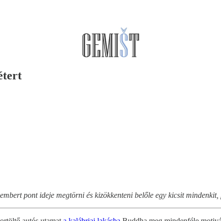
étert
bert pont ideje megtörni és kizökkenteni belőle egy kicsit mindenkit,
ortöltő autós utamat
a kalábriai lakásba
Buddha meg mindenféle motiváci