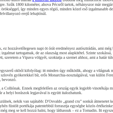
égre. Szűk 1800 kilométer, ahova Pécsről tartok, néhányszor már megjár
ített örökséggel, így minden egyes régió, minden közel eső izgalmasabb 
elvillanyozó erejű lehajtónál.
k, ez hozzávetőlegesen napi öt órát eredményez autósztrádán, ami még 
k izgalmat tartogatnak, de az olaszság most alapkitétel. Szinte szoká
tt, szeretem a Vipava völgyét, szoktatja a szemet ahhoz, ami a határ t
egyszerű okból kifolyólag: itt minden úgy működik, ahogy a világnak m
k szlovén gyökerekkel bír, erős Monarchia-nosztalgiával, van külön Fere
b, bevonzó.
a Colliónak. Ennek megfelelően az ország egyik legjobb vinotékája műk
ár a helyi borászok legjavával is együtt italozhatunk.
ülnek, nekik van sajátabb: D'Osvaldo „grand cru” sonkái átmenetet képe
yhén füstölt portékája patentebbül forrasztja egységbe közös értékeinke
még meg se kell hozzá halni, hogy láthassuk – ez a Tomadin. Itt egys