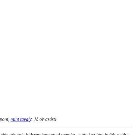
 pont,
mint tavaly
. Jó olvasást!
ós trénerek bölcsességmagvai mentén, ezúttal az útra is fókuszálva