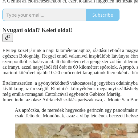
A Gemišt az előfizetéseitekből él, ezért totálisan független nemcsak p
Subscribe
Nyugati oldal? Keleti oldal!
Elvileg közel járunk a napi kilométeradaghoz, ráadásul ebből a magyar
egészen Bolognáig. Reggel ennél valamivel inspirálóbb látványra ébr
szempontból is határvonal: itt dönthetem el a gengszter zoltáni dile
az irányt, azzal nagyjából fél órát és 60 kilométert spórolok. Apropó, 
marinoi kitérővel újabb 10-20 eurócentet faraghatunk literenként a bü
Értelemszerűen, a gyönyörködtető változatosság jegyében odairányban 
kívül kong az ürességtől Rimini és környékének megannyi szálláshelye
még emilia-romagnai Cattolicával egybenőtt Gabicce Maréig.
Innen indul az olasz Adria első sziklás partszakasza, a Monte San Bar
Az aprócska, de meredek hegyecske gerincén egy panorámás autóú
csak Tetto del Mondónak, azaz a világ tetejének becézett helysz