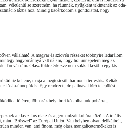
tam, véletlenül se szeretném, ha ráunnék, nyűgként tekintenék az oda-
desztináció lázba hoz. Mindig kacérkodom a gondolattal, hogy
bőven vállalható. A magyar és szlovén részeket többnyire ledarálom,
ssá, mintegy hagyománnyá vált nálam, hogy hol ünnepelem meg az
úloldalán vár rám. Olasz földre érkezve nem sokkal később egy kis
űködnie kellene, maga a megtestesült harmonia terrestris. Kelták
nc Jóska-ünnepük is. Egy rendezett, de patinával bíró települést
ödik a főtéren, többszáz helyi bort kóstolhatunk pohárral,
znek a klasszikus olasz és a germanizált kultúra között. A totális
t, mint „Brüsszel” az Európai Uniót. Van helyben olyan delikátbolt,
zerűen minden van, ami finom, még olasz mangalicatermékeket is