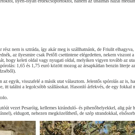
ártoktól, ilyen-olyan érdekcsoportoktól, hanem az unalmas hazai médianarr
 rész nem is sztráda, így akár meg is szállhatnánk, de Friulit elhagyva
ednék, az ilyesmire csak Petőfi csettintene elégedetten, nekem viszont
mmát, hogy keleti oldal vagy nyugati oldal, melyiken vigyen tovább az 
spórolás: 1,65 és 1,75 euró között mozog az ársapkátlan benzin literje a
dzséből).
az egyik, visszafelé a másik utat választom. Jelentős spórolás az is,
, itt találni a legolcsóbb szállásokat. Hasonló árfekvés, de egy fokka
tolo.
t vezet Pesaróig, kellemes kiránduló- és pihenőhelyekkel, alig pár ház
ínnel), eldugott, nehezen megközelíthető, de szép strandokkal, elsősorb