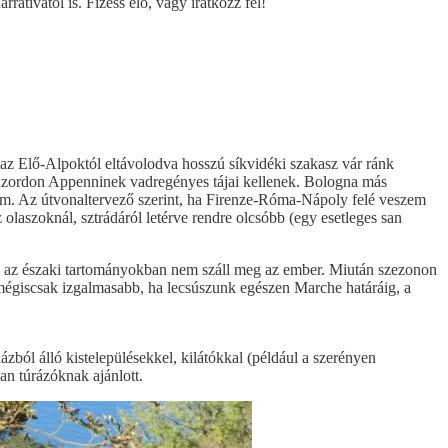
atívától is. Fizess elő, vagy iratkozz fel!
, az Elő-Alpoktól eltávolodva hosszú síkvidéki szakasz vár ránk
 a zordon Appenninek vadregényes tájai kellenek. Bologna más
utam. Az útvonaltervező szerint, ha Firenze-Róma-Nápoly felé veszem
z olaszoknál, sztrádáról letérve rendre olcsóbb (egy esetleges san
 ha az északi tartományokban nem száll meg az ember. Miután szezonon
l mégiscsak izgalmasabb, ha lecsúszunk egészen Marche határáig, a
ból álló kistelepülésekkel, kilátókkal (például a szerényen
an túrázóknak ajánlott.