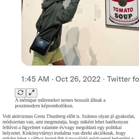
A mémipar műremekei nemes bosszút állnak a
posztmodern képrombolókon.
Volt aktivizmus Greta Thunberg előtt is. Számos olyan jó gyakorlat,
módszertan van, ami megmutatja, hogy miként lehet hatékonyan
felhívni a figyelmet valamire és/vagy megoldani egy politikai
helyzetet. Kiskönyvtárnyi irodalma van direkt akcióknak, hogy
miként lehet a célhoz leginkább kapcsolódó módszerrel bekerülni a