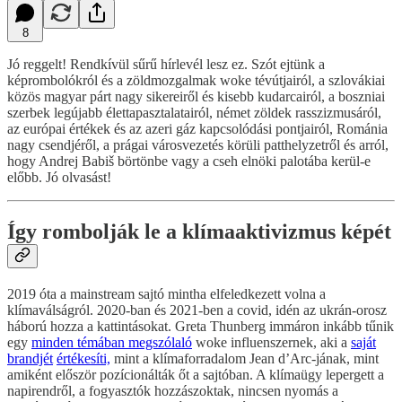
8
Jó reggelt! Rendkívül sűrű hírlevél lesz ez. Szót ejtünk a
képrombolókról és a zöldmozgalmak woke tévútjairól, a szlovákiai
közös magyar párt nagy sikereiről és kisebb kudarcairól, a boszniai
szerbek legújabb élettapasztalatairól, német zöldek rasszizmusáról,
az európai értékek és az azeri gáz kapcsolódási pontjairól, Románia
nagy csendjéről, a prágai városvezetés körüli patthelyzetről és arról,
hogy Andrej Babiš börtönbe vagy a cseh elnöki palotába kerül-e
előbb. Jó olvasást!
Így rombolják le a klímaaktivizmus képét
2019 óta a mainstream sajtó mintha elfeledkezett volna a
klímaválságról. 2020-ban és 2021-ben a covid, idén az ukrán-orosz
háború hozza a kattintásokat. Greta Thunberg immáron inkább tűnik
egy
minden témában megszólaló
woke influenszernek, aki a
saját
brandjét
értékesíti,
mint a klímaforradalom Jean d’Arc-jának, mint
amiként először pozícionálták őt a sajtóban. A klímaügy lepergett a
napirendről, a fogyasztók hozzászoktak, nincsen nyomás a