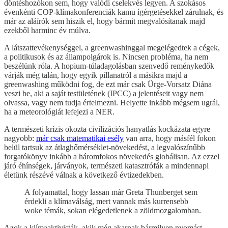
döntéshozókon sem, hogy valódi cselekvés legyen. A szokásos
évenkénti COP-klímakonferenciák kamu ígérgetésekkel zárulnak, és
már az aláírók sem hiszik el, hogy bármit megvalósítanak majd
ezekből harminc év múlva.
A látszattevékenységgel, a greenwashinggal megelégedtek a cégek,
a politikusok és az állampolgárok is. Nincsen probléma, ha nem
beszélünk róla. A hopium-túladagolásban szenvedő reménykedők
várják még talán, hogy egyik pillanatról a másikra majd a
greenwashing működni fog, de ezt már csak Ürge-Vorsatz Diána
veszi be, aki a saját testületének (IPCC) a jelentéseit vagy nem
olvassa, vagy nem tudja értelmezni. Helyette inkább mégsem ugrál,
ha a meteorológiát lefejezi a NER.
A természeti krízis okozta civilizációs hanyatlás kockázata egyre
nagyobb:
már csak matematikai esély
van arra, hogy másfél fokon
belül tartsuk az átlaghőmérséklet-növekedést, a legvalószínűbb
forgatókönyv inkább a háromfokos növekedés globálisan. Az ezzel
járó éhínségek, járványok, természeti katasztrófák a mindennapi
életünk részévé válnak a következő évtizedekben.
A folyamattal, hogy lassan már Greta Thunberget sem
érdekli a klímaválság, mert vannak más kurrensebb
woke témák, sokan elégedetlenek a zöldmozgalomban.
Azok a klímaaktivisták, akik még akarnak bármilyen nyomást