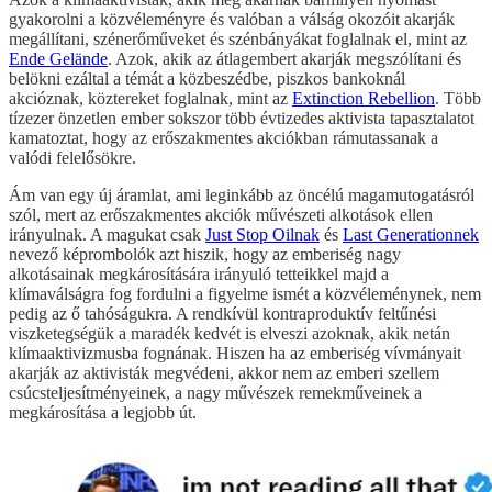
gyakorolni a közvéleményre és valóban a válság okozóit akarják
megállítani, szénerőműveket és szénbányákat foglalnak el, mint az
Ende Gelände
. Azok, akik az átlagembert akarják megszólítani és
belökni ezáltal a témát a közbeszédbe, piszkos bankoknál
akcióznak, köztereket foglalnak, mint az
Extinction Rebellion
. Több
tízezer önzetlen ember sokszor több évtizedes aktivista tapasztalatot
kamatoztat, hogy az erőszakmentes akciókban rámutassanak a
valódi felelősökre.
Ám van egy új áramlat, ami leginkább az öncélú magamutogatásról
szól, mert az erőszakmentes akciók művészeti alkotások ellen
irányulnak. A magukat csak
Just Stop Oilnak
és
Last Generationnek
nevező képrombolók azt hiszik, hogy az emberiség nagy
alkotásainak megkárosítására irányuló tetteikkel majd a
klímaválságra fog fordulni a figyelme ismét a közvéleménynek, nem
pedig az ő tahóságukra. A rendkívül kontraproduktív feltűnési
viszketegségük a maradék kedvét is elveszi azoknak, akik netán
klímaaktivizmusba fognának. Hiszen ha az emberiség vívmányait
akarják az aktivisták megvédeni, akkor nem az emberi szellem
csúcsteljesítményeinek, a nagy művészek remekműveinek a
megkárosítása a legjobb út.