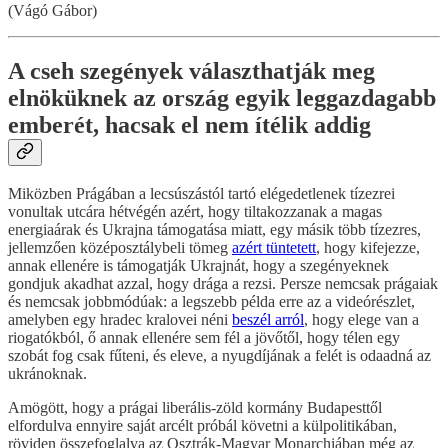
(Vágó Gábor)
A cseh szegények választhatják meg
elnöküknek az ország egyik leggazdagabb
emberét, hacsak el nem ítélik addig
Miközben Prágában a lecsúszástól tartó elégedetlenek tízezrei
vonultak utcára hétvégén azért, hogy tiltakozzanak a magas
energiaárak és Ukrajna támogatása miatt, egy másik több tízezres,
jellemzően középosztálybeli tömeg
azért tüntetett
, hogy kifejezze,
annak ellenére is támogatják Ukrajnát, hogy a szegényeknek
gondjuk akadhat azzal, hogy drága a rezsi. Persze nemcsak prágaiak
és nemcsak jobbmódúak: a legszebb példa erre az a videórészlet,
amelyben egy hradec kralovei néni
beszél arról
, hogy elege van a
riogatókból, ő annak ellenére sem fél a jövőtől, hogy télen egy
szobát fog csak fűteni, és eleve, a nyugdíjának a felét is odaadná az
ukránoknak.
Amögött, hogy a prágai liberális-zöld kormány Budapesttől
elfordulva ennyire saját arcélt próbál követni a külpolitikában,
röviden összefoglalva az Osztrák-Magyar Monarchiában még az