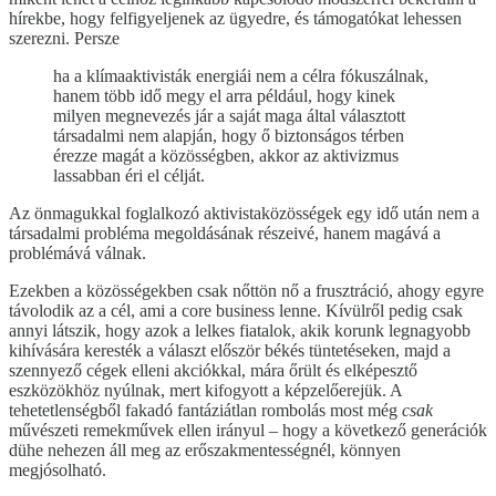
hírekbe, hogy felfigyeljenek az ügyedre, és támogatókat lehessen
szerezni. Persze
ha a klímaaktivisták energiái nem a célra fókuszálnak,
hanem több idő megy el arra például, hogy kinek
milyen megnevezés jár a saját maga által választott
társadalmi nem alapján, hogy ő biztonságos térben
érezze magát a közösségben, akkor az aktivizmus
lassabban éri el célját.
Az önmagukkal foglalkozó aktivistaközösségek egy idő után nem a
társadalmi probléma megoldásának részeivé, hanem magává a
problémává válnak.
Ezekben a közösségekben csak nőttön nő a frusztráció, ahogy egyre
távolodik az a cél, ami a core business lenne. Kívülről pedig csak
annyi látszik, hogy azok a lelkes fiatalok, akik korunk legnagyobb
kihívására keresték a választ először békés tüntetéseken, majd a
szennyező cégek elleni akciókkal, mára őrült és elképesztő
eszközökhöz nyúlnak, mert kifogyott a képzelőerejük. A
tehetetlenségből fakadó fantáziátlan rombolás most még
csak
művészeti remekművek ellen irányul – hogy a következő generációk
dühe nehezen áll meg az erőszakmentességnél, könnyen
megjósolható.