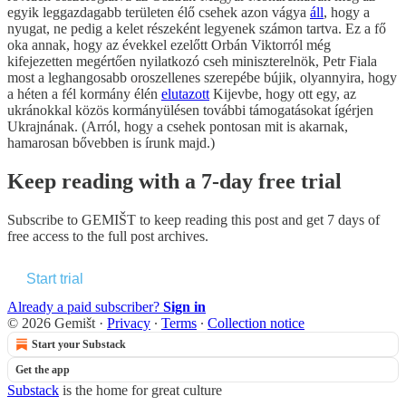
egyik leggazdagabb területen élő csehek azon vágya
áll
, hogy a
nyugat, ne pedig a kelet részeként legyenek számon tartva. Ez a fő
oka annak, hogy az évekkel ezelőtt Orbán Viktorról még
kifejezetten megértően nyilatkozó cseh miniszterelnök, Petr Fiala
most a leghangosabb oroszellenes szerepébe bújik, olyannyira, hogy
a héten a fél kormány élén
elutazott
Kijevbe, hogy ott egy, az
ukránokkal közös kormányülésen további támogatásokat ígérjen
Ukrajnának. (Arról, hogy a csehek pontosan mit is akarnak,
hamarosan bővebben is írunk majd.)
Keep reading with a 7-day free trial
Subscribe to
GEMIŠT
to keep reading this post and get 7 days of
free access to the full post archives.
Start trial
Already a paid subscriber?
Sign in
© 2026 Gemišt
·
Privacy
∙
Terms
∙
Collection notice
Start your Substack
Get the app
Substack
is the home for great culture