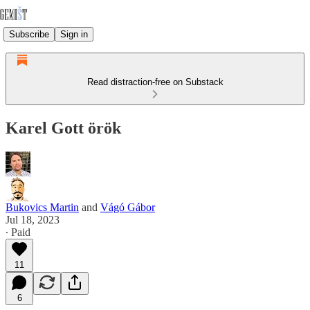
Subscribe
Sign in
Read distraction-free on Substack
Karel Gott örök
Bukovics Martin
and
Vágó Gábor
Jul 18, 2023
∙ Paid
11
6