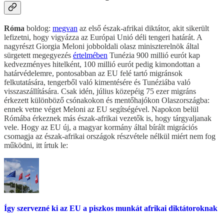
Róma
boldog:
megvan
az első észak-afrikai diktátor, akit sikerült
lefizetni, hogy vigyázza az Európai Unió déli tengeri határát. A
nagyrészt Giorgia Meloni jobboldali olasz miniszterelnök által
sürgetett megegyezés
értelmében
Tunézia 900 millió eurót kap
kedvezményes hitelként, 100 millió eurót pedig kimondottan a
határvédelemre, pontosabban az EU felé tartó migránsok
felkutatására, tengerből való kimentésére és Tunéziába való
visszaszállítására. Csak idén, július közepéig 75 ezer migráns
érkezett különböző csónakokon és mentőhajókon Olaszországba:
ennek vetne véget Meloni az EU segítségével. Napokon belül
Rómába érkeznek más észak-afrikai vezetők is, hogy tárgyaljanak
vele. Hogy az EU új, a magyar kormány által bírált migrációs
csomagja az észak-afrikai országok részvétele nélkül miért nem fog
működni, itt írtuk le:
Így szervezné ki az EU a piszkos munkát afrikai diktátoroknak