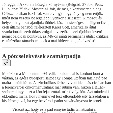
Jó reggelt! Akkora a hőség a környéken (Belgrád: 37 fok, Pécs,
Ljubljana: 35 fok, Mostar: 41 fok, de még a közismerten hideg
Csíkszeredában is 31 fok van elvileg), hogy tényleg nem értjük,
miért nem vezetik be legalább ilyenkor a sziesztát. Kimozdulás
helyett magunkat ajánljuk: többek közt mesterséges intelligenciával,
cseh állami pénzből felélesztett Karel Gott, amerikaiak által
szankcionált szerb titkosszolgálati vezető, a szélsőjobbot leverő
német baloldali politikus, az M6-os iránti permanens utálat kritikája
és túrázókra támadó tehenek a mai hírlevélben, jó olvasást!
A pótcselekvések szamárpadja
Miközben a Momentum n+1-edik alkalommal is kordont bont a
várban, az egész budapesti sajtót egy Tompa utcában található pad
uralta a múlt héten. A szimbolikus térben vívott identitás-cicaharcban
a ferencvárosi önkormányzatnak már rutinja van, hiszen a BLM-
szoborral ugyanezt a kört lejátszották már tavalyelőtt. Azt mindenki
eldöntheti maga, hogy mennyivel lesz elfogadóbb egy társadalom a
kisebbségeivel, ha egy belvárosi padot szivárványosra festenek.
Viszont az, hogy ez a pad ennyire tudja tematizálni a