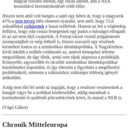
magyar fősodrú médiát, egy olyan látlelet, ami a NER
hosszútávú berendezkedését vetíti előre.
Hiszen nem attól volt hangos a sajtó egy héten át, hogy a magyarok
41%-a
nem tervez
idén elmenni nyaralni, sem attól, hogy 15,6
százalékkal
csökkentek
a hazai reálbérek. Hanem az lett a végletekig
felfújva, hogy oda-vissza festegetnek egy padot a másságot elfogadó
és az azt nem tűrő csoportok. A Ferencvárost vezető polgármester
szempontjából ez még érthető is, hiszen szavazói egy részének
kiemelten fontos ez a szimbolikus identitáspolitika. A Nagykörúton
kívül inkább a reálbér-csökkenés az, amivel tömegeket lehetne
megszólítani, de úgy tűnik, senki sem rájuk alapozza a politikáját.
Könnyebb, egyszerűbb és olcsóbb szimbolikus identitáspolitikai
küzdelmeket importálni, és így elterelni a figyelmet a megélhetési
problémákról, mintsem a változáshoz szükséges többség igényét
artikulálni.
Amíg nem tűri fel senki az ingujját, hogy a rendszer veszteseinek a
hangját vigye be a politikai közbeszédbe, addig maradnak a
kordonbontó és padfestő pótcselekvések körei, és marad a NER is.
(Vágó Gábor)
Chronik Mitteleuropa