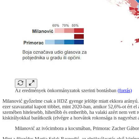
Az eredmények önkormányzatok szerinti bontásban
(forrás)
Milanović győzelme csak a HDZ gyenge jelöltje miatt ekkora arányú.
ezer szavazattal kapott többet, mint 2020-ban, amikor 52,6%-ot ért el 
szemében hitelesebb, hihetőbb és emberibb, ha valaki azért nem vett 
kiskirályokkal barátkozik (elvégre a horvátok rokonsága is nagyrészt a
Milanović az ivócimbora a kocsmában, Primorac Zacher Gábo
Mint a filozófus Marija Selak Raspudić, az elnökválasztás első körén