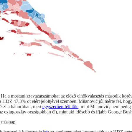
 Ha a mostani szavazatszámokat az előző elnökválasztás második köréve
a HDZ 47,3%-ot elért jelöltjével szemben. Milanović jól mérte fel, hogy 
részt a háborúban, mert
egyszerűen félt tőle
, mint Milanović, nem pedig 
z exjugoszláv országokban él), mint aki idősebb és ifjabb George Busht,
r másnap.
ek harmadik helyezettje
írta
az eredményeket kommentálva: a HDZ még a