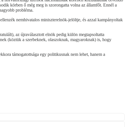
ásodik körben ő még meg is szorongatta volna az államfőt. Ennél a
 nagyobb probléma.
ellenzék nemhivatalos miniszterelnök-jelöltje, és azzal kampányoltak
ulált), az újraválasztott elnök pedig külön megtapsoltatta
eknek (köztük a szerbeknek, olaszoknak, magyaroknak) is, hogy
ekkora támogatottsága egy politikusnak nem lehet, hanem a