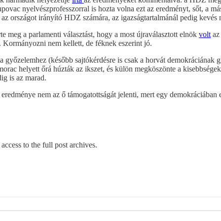
upovac nyelvészprofesszorral is hozta volna ezt az eredményt, sőt, a m
t az országot irányító HDZ számára, az igazságtartalmánál pedig kevés
e meg a parlamenti választást, hogy a most újraválasztott elnök
volt
az 
Kormányozni nem kellett, de féknek eszerint jó.
 győzelemhez (később sajtókérdésre is csak a horvát demokráciának grat
imorac helyett őrá húzták az ikszet, és külön megköszönte a kisebbség
ig is az marad.
 eredménye nem az ő támogatottságát jelenti, mert egy demokráciában 
access to the full post archives.