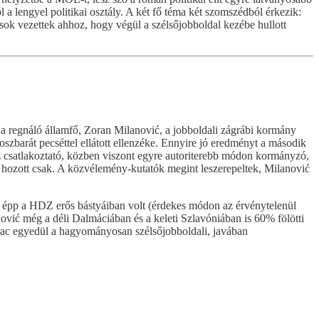
a lengyel politikai osztály. A két fő téma két szomszédból érkezik:
sok vezettek ahhoz, hogy végül a szélsőjobboldal kezébe hullott
 a regnáló államfő, Zoran Milanović, a jobboldali zágrábi kormány
szbarát pecséttel ellátott ellenzéke. Ennyire jó eredményt a második
z csatlakoztató, közben viszont egyre autoriterebb módon kormányzó,
 hozott csak. A közvélemény-kutatók megint leszerepeltek, Milanović
ig épp a HDZ erős bástyáiban volt (érdekes módon az érvénytelenül
vić még a déli Dalmáciában és a keleti Szlavóniában is 60% fölötti
rac egyedül a hagyományosan szélsőjobboldali, javában