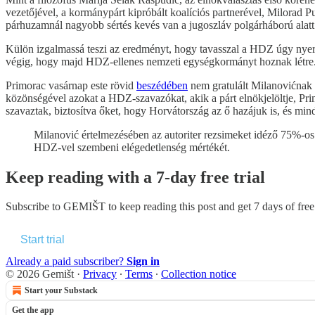
vezetőjével, a kormánypárt kipróbált koalíciós partnerével, Milorad P
párhuzamnál nagyobb sértés kevés van a jugoszláv polgárháború alat
Külön izgalmassá teszi az eredményt, hogy tavasszal a HDZ úgy nyert
végig, hogy majd HDZ-ellenes nemzeti egységkormányt hoznak létre. 
Primorac vasárnap este rövid
beszédében
nem gratulált Milanovićnak a
közönségével azokat a HDZ-szavazókat, akik a párt elnökjelöltje, Pr
szavaztak, biztosítva őket, hogy Horvátország az ő hazájuk is, és mind
Milanović értelmezésében az autoriter rezsimeket idéző 75%-os
HDZ-vel szembeni elégedetlenség mértékét.
Keep reading with a 7-day free trial
Subscribe to
GEMIŠT
to keep reading this post and get 7 days of free 
Start trial
Already a paid subscriber?
Sign in
© 2026 Gemišt
·
Privacy
∙
Terms
∙
Collection notice
Start your Substack
Get the app