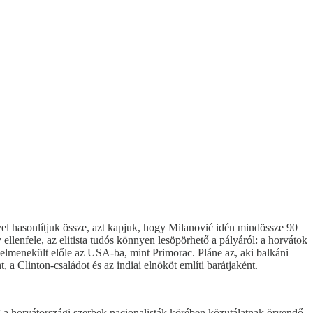
l hasonlítjuk össze, azt kapjuk, hogy Milanović idén mindössze 90
ellenfele, az elitista tudós könnyen lesöpörhető a pályáról: a horvátok
elmenekült előle az USA-ba, mint Primorac. Pláne az, aki balkáni
 a Clinton-családot és az indiai elnököt említi barátjaként.
 horvátországi szerbek nacionalisták körében közutálatnak örvendő