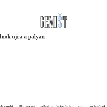
lnök újra a pályán
b szerbiai vállalatot ért amerikai szankciót és hogy az hogyan hozhatja