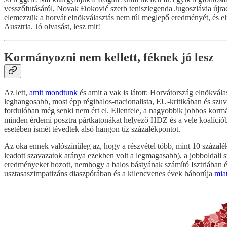
vesszőfutásáról, Novak Đoković szerb teniszlegenda Jugoszlávia újraeg
elemezzük a horvát elnökválasztás nem túl meglepő eredményét, és elm
Ausztria. Jó olvasást, lesz mit!
Kormányozni nem kellett, féknek jó lesz
Az lett,
amit mondtunk
és amit a vak is látott: Horvátország elnökvá
leghangosabb, most épp régibalos-nacionalista, EU-kritikában és szuve
fordulóban még senki nem ért el. Ellenfele, a nagyobbik jobbos korm
minden érdemi posztra pártkatonákat helyező HDZ és a vele koalíciób
esetében ismét tévedtek alsó hangon tíz százalékpontot.
Az oka ennek valószínűleg az, hogy a részvétel több, mint 10 százalé
leadott szavazatok aránya ezekben volt a legmagasabb), a jobboldali
eredményeket hozott, nemhogy a balos bástyának számító Isztriában 
usztasaszimpatizáns diaszpórában és a kilencvenes évek háborúja
miat