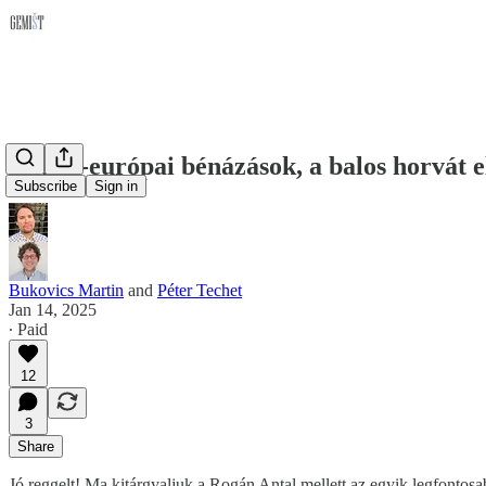
Közép-európai bénázások, a balos horvát e
Subscribe
Sign in
Bukovics Martin
and
Péter Techet
Jan 14, 2025
∙ Paid
12
3
Share
Jó reggelt! Ma kitárgyaljuk a Rogán Antal mellett az egyik legfontosab