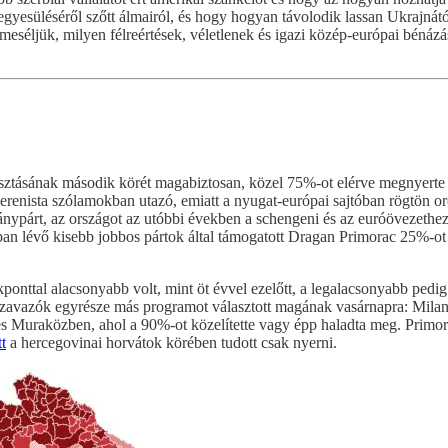
yesüléséről szőtt álmairól, és hogy hogyan távolodik lassan Ukrajnától 
eséljük, milyen félreértések, véletlenek és igazi közép-európai bénázá
lasztásának második körét magabiztosan, közel 75%-ot elérve megnyerte
renista szólamokban utazó, emiatt a nyugat-európai sajtóban rögtön oro
ánypárt, az országot az utóbbi években a schengeni és az euróövezethe
an lévő kisebb jobbos pártok által támogatott Dragan Primorac 25%-ot
kponttal alacsonyabb volt, mint öt évvel ezelőtt, a legalacsonyabb ped
 szavazók egyrésze más programot választott magának vasárnapra: Milano
és Muraközben, ahol a 90%-ot közelítette vagy épp haladta meg. Primo
t
a hercegovinai horvátok körében tudott csak nyerni.