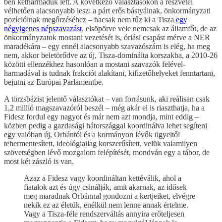
ben kétharmaduk lett. A következő választásokon a részvétel
vélhetően alacsonyabb lesz: a párt erős bástyáinak, önkormányzati
pozícióinak megőrzéséhez – hacsak nem tűz ki a Tisza
egy
négyigenes népszavazást
, elsöpörve vele nemcsak az államfőt, de az
önkormányzatok mostani vezetését is, óriási csapást mérve a NER
maradékára – egy ennél alacsonyabb szavazószám is elég, ha meg
nem, akkor beletörődve az új, Tisza-dominálta korszakba, a 2010-26
közötti ellenzékhez hasonlóan a mostani szavazók felével-
harmadával is tudnak frakciót alakítani, kifizetőhelyeket fenntartani,
bejutni az Európai Parlamentbe.
A törzsbázist jelentő választókat – van forrásunk, aki reálisan csak
1,2 millió magszavazóról beszél – még akár el is riaszthatja, ha a
Fidesz fordul egy nagyot és már nem azt mondja, mint eddig –
közben pedig a gazdasági hátországgal koordinálva lehet segíteni
egy valóban új, Orbántól és a kormányon lévők ügyeitől
tehermentesített, ideológiailag korszerűsített, velük valamilyen
szövetségben lévő mozgalom felépítését, mondván egy a tábor, de
most két zászló is van.
Azaz a Fidesz vagy koordináltan kettéválik, ahol a
fiatalok azt és úgy csinálják, amit akarnak, az idősek
meg maradnak Orbánnal gondozni a kertjeiket, elvégre
nekik ez az életük, enélkül nem lenne annak értelme.
Vagy a Tisza-féle rendszerváltás annyira erőteljesen