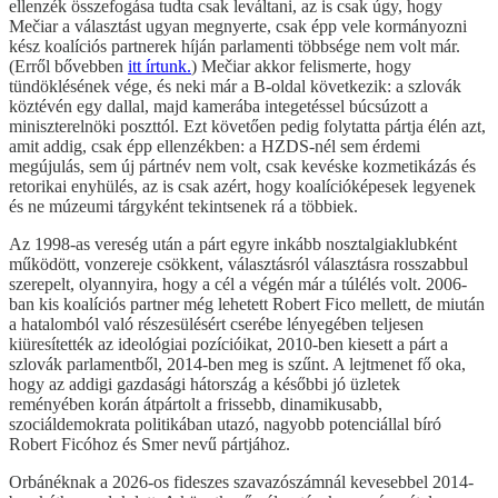
ellenzék összefogása tudta csak leváltani, az is csak úgy, hogy
Mečiar a választást ugyan megnyerte, csak épp vele kormányozni
kész koalíciós partnerek híján parlamenti többsége nem volt már.
(Erről bővebben
itt írtunk.
) Mečiar akkor felismerte, hogy
tündöklésének vége, és neki már a B-oldal következik: a szlovák
köztévén egy dallal, majd kamerába integetéssel búcsúzott a
miniszterelnöki poszttól. Ezt követően pedig folytatta pártja élén azt,
amit addig, csak épp ellenzékben: a HZDS-nél sem érdemi
megújulás, sem új pártnév nem volt, csak kevéske kozmetikázás és
retorikai enyhülés, az is csak azért, hogy koalícióképesek legyenek
és ne múzeumi tárgyként tekintsenek rá a többiek.
Az 1998-as vereség után a párt egyre inkább nosztalgiaklubként
működött, vonzereje csökkent, választásról választásra rosszabbul
szerepelt, olyannyira, hogy a cél a végén már a túlélés volt. 2006-
ban kis koalíciós partner még lehetett Robert Fico mellett, de miután
a hatalomból való részesülésért cserébe lényegében teljesen
kiüresítették az ideológiai pozícióikat, 2010-ben kiesett a párt a
szlovák parlamentből, 2014-ben meg is szűnt. A lejtmenet fő oka,
hogy az addigi gazdasági hátország a későbbi jó üzletek
reményében korán átpártolt a frissebb, dinamikusabb,
szociáldemokrata politikában utazó, nagyobb potenciállal bíró
Robert Ficóhoz és Smer nevű pártjához.
Orbánéknak a 2026-os fideszes szavazószámnál kevesebbel 2014-