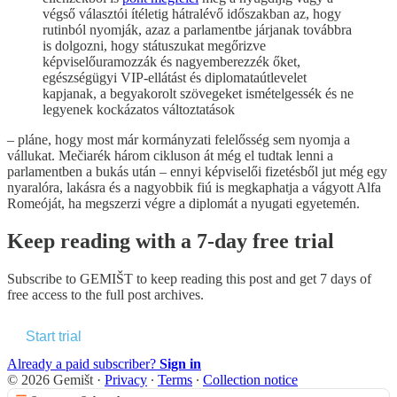
végső választói ítéletig hátralévő időszakban az, hogy
rutinból nyomják, azaz a parlamentbe járjanak továbbra
is dolgozni, hogy státuszukat megőrizve
képviselőuramozzák és nagyemberezzék őket,
egészségügyi VIP-ellátást és diplomataútlevelet
kapjanak, a begyakorolt szövegeket ismételgessék és ne
legyenek kockázatos változtatások
– pláne, hogy most már kormányzati felelősség sem nyomja a
vállukat. Mečiarék három cikluson át még el tudtak lenni a
parlamentben a bukás után – ennyi képviselői fizetésből jut még egy
nyaralóra, lakásra és a nagyobbik fiú is megkaphatja a vágyott Alfa
Romeóját, ha megszerzi végre a diplomát a nyugati egyetemén.
Keep reading with a 7-day free trial
Subscribe to
GEMIŠT
to keep reading this post and get 7 days of
free access to the full post archives.
Start trial
Already a paid subscriber?
Sign in
© 2026 Gemišt
·
Privacy
∙
Terms
∙
Collection notice