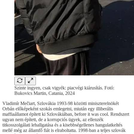
Szinte ingyen, csak vigyék: piacvégi kiárusítás. Fotó:
Bukovics Martin, Catania, 2024
Vladimír Mečiart, Szlovákia 1993-98 közötti miniszterelnökét
Orbán előképeként szokás emlegetni, miután egy illiberális
maffiaállamot épített ki Szlovákiában, before it was cool. Rendszert
ugyan nem épített, de a korrupciós ügyek, az ellenzék
titkosszolgálati lehallgatása és a kisebbségellenes hangulatkeltés
mellé még az államfő fiát is elraboltatta. 1998-ban a teljes szlovák