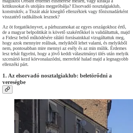
maguktól Orbánt érdemei elismerése mellett, vagy kirakja a
kritikusokat és utoljára megpróbálja? Elsorvadó nosztalgiaklub,
konstruktív, a Tiszát akár kisegítő ellenzékiek vagy főnixmadárként
visszatérő radikálisok lesznek?
Az öt forgatókönyvet, a párhuzamokat az egyes országokhoz értő,
de a magyar belpolitikát is követő szakértőkkel is validáltattuk, majd
a Fidesz belső működésére rálátó forrásainkkal vizsgáltattuk meg,
hogy azok mennyire reálisak, melyikből lehet valami, és melyikből
nem, pontosabban mire mennyi az esély és az min múlik. Érdemes
lesz tehát figyelni, hogy a jövő keddi választmányi ülés után melyik
szcenárió kezd körvonalazódni, merrefelé halad majd a legnagyobb
ellenzéki párt.
1. Az elsorvadó nosztalgiaklub: beletörődni a
vereségbe