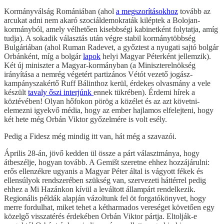
Kormányválság Romániában (ahol
a megszorításokhoz
tovább az
arcukat adni nem akaró szociáldemokraták kiléptek a Bolojan-
kormányból, amely vélhetően kisebbségi kabinetként folytatja, amíg
tudja). A sokadik választás után végre stabil kormánytöbbség
Bulgáriában (ahol Ruman Radevet, a győztest a nyugati sajtó bolgár
Orbánként, míg a bolgár
lapok
helyi Magyar Péterként jellemzik).
Két új miniszter a Magyar-kormányban (a Miniszterelnökség
irányítása a nemrég végetért partizános Vétót vezető jogász-
kampányszakértő Ruff Bálinthoz kerül, érdekes olvasmány a vele
készült
tavaly őszi interjúnk
ennek tükrében). Érdemi hírek a
köztévében! Olyan hőfokon pörög a közélet és az azt követni-
elemezni igyekvő média, hogy az ember hajlamos elfelejteni, hogy
két hete még Orbán Viktor győzelmére is volt esély.
Pedig a Fidesz még mindig itt van, hát még a szavazói.
Április 28-án, jövő kedden ül össze a párt választmánya, hogy
átbeszélje, hogyan tovább. A Gemišt szeretne ehhez hozzájárulni:
erős ellenzékre ugyanis a Magyar Péter által is vágyott fékek és
ellensúlyok rendszerében szükség van, szervezeti háttérrel pedig
ehhez a Mi Hazánkon kívül a leváltott állampárt rendelkezik.
Regionális példák alapján vázoltunk fel öt forgatókönyvet, hogy
merre fordulhat, miket tehet a kétharmados vereséget követően egy
közelgő visszatérés érdekében Orbán Viktor pártja. Eltolják-e