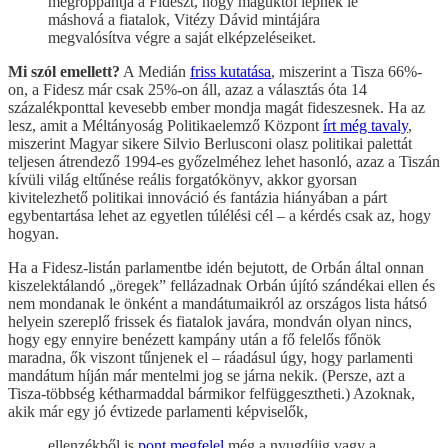
megroppantja a Fideszt, hogy maguktól lépnek le
máshová a fiatalok, Vitézy Dávid mintájára
megvalósítva végre a saját elképzeléseiket.
Mi szól emellett?
A Medián
friss kutatása
, miszerint a Tisza 66%-
on, a Fidesz már csak 25%-on áll, azaz a választás óta 14
százalékponttal kevesebb ember mondja magát fideszesnek. Ha az
lesz, amit a Méltányoság Politikaelemző Központ
írt még tavaly
,
miszerint Magyar sikere Silvio Berlusconi olasz politikai palettát
teljesen átrendező 1994-es győzelméhez lehet hasonló, azaz a Tiszán
kívüli világ eltűnése reális forgatókönyv, akkor gyorsan
kivitelezhető politikai innováció és fantázia hiányában a párt
egybentartása lehet az egyetlen túlélési cél – a kérdés csak az, hogy
hogyan.
Ha a Fidesz-listán parlamentbe idén bejutott, de Orbán által onnan
kiszelektálandó „öregek” fellázadnak Orbán újító szándékai ellen és
nem mondanak le önként a mandátumaikról az országos lista hátsó
helyein szereplő frissek és fiatalok javára, mondván olyan nincs,
hogy egy ennyire benézett kampány után a fő felelős főnök
maradna, ők viszont tűnjenek el – ráadásul úgy, hogy parlamenti
mandátum híján már mentelmi jog se járna nekik. (Persze, azt a
Tisza-többség kétharmaddal bármikor felfüggesztheti.) Azoknak,
akik már egy jó évtizede parlamenti képviselők,
ellenzékből is
pont megfelel
még a nyugdíjig vagy a