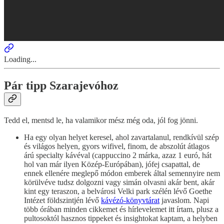
Loading...
Pár tipp Szarajevóhoz
Tedd el, mentsd le, ha valamikor mész még oda, jól fog jönni.
Ha egy olyan helyet keresel, ahol zavartalanul, rendkívül szép
és világos helyen, gyors wifivel, finom, de abszolút átlagos
árú specialty kávéval (cappuccino 2 márka, azaz 1 euró, hát
hol van már ilyen Közép-Európában), jófej csapattal, de
ennek ellenére meglepő módon emberek által semennyire nem
körülvéve tudsz dolgozni vagy simán olvasni akár bent, akár
kint egy teraszon, a belvárosi Velki park szélén lévő Goethe
Intézet földszintjén lévő
kávézó-könyvtárat
javaslom. Napi
több órában minden cikkemet és hírlevelemet itt írtam, plusz a
pultosoktól hasznos tippeket és insightokat kaptam, a helyben