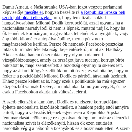
Damir Arnaut, a Naša stranka USA-ban jogot végzett parlamenti
képviselője
mesélte el
, hogyan beszélte rá
a Republika Srpska-beli
szerb jobboldali ellenzéket
arra, hogy tematizálja sokkal
hangsúlyosabban Milorad Dodik korrupcióját, azzal ugyanis ha a
nacionalista narratívából ki nem is lépnek, mutatni tudják, hogy ha
ők lennének kormányon, magasabbak lehetnének a nyugdíjak, vagy
épp több kilométer autópálya épülne, mert a pénz nem
magánzsebekbe kerülne. Persze ők nemcsak Facebook-posztokat
raktak ki mindenféle lakossági bejelentésekről, mint azt Hadházy
Ákos szokta, hanem összeraktak egy olyan parlamenti
vizsgálóbizottságot, amely az országot járva tucatnyi korrupt bírót
buktatott le, majd szembesített: a bizottság olyannyira sikeres lett,
hogy az állami főügyész előttük omlott össze, és vallotta be, hogyan
fedezte a pozíciójából Milorad Dodik és pártbéli társainak üzelmeit.
Ehhez persze kellett az is, hogy ezek a politikusok ha már egyszer
közpénzből vannak fizetve, a munkájukat komolyan vegyék, és ne
csak a Facebookon akarjanak változást elérni.
A szerb ellenzék a kampányt Dodik és rendszere korrupciójára
építette nacionalista kiszólások mellett, a hatalom pedig ettől annyira
tartott, hogy a választás tétjének egyenesen a Republika Srpska
fennmaradását jelölte meg: ez egy olyan dolog, ami már az ellenzéki
nacionalista szívét is elérzékenyíti, hiszen ők ezen entitásért
harcolták végig a háborút a bosnyákok és a boszniaiak ellen. A szerb