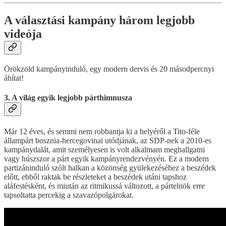
A választási kampány három legjobb
videója
Örökzöld kampányinduló, egy modern dervis és 20 másodpercnyi
áhítat!
3. A világ egyik legjobb párthimnusza
Már 12 éves, és semmi nem robbantja ki a helyéről a Tito-féle
állampárt bosznia-hercegovinai utódjának, az SDP-nek a 2010-es
kampánydalát, amit személyesen is volt alkalmam meghallgatni
vagy húszszor a párt egyik kampányrendezvényén. Ez a modern
partizáninduló szólt halkan a közönség gyülekezéséhez a beszédek
előtt, ebből raktak be részleteket a beszédek utáni tapshoz
aláfestésként, és miután az ritmikussá változott, a pártelnök erre
tapsoltatta percekig a szavazópolgárokat.