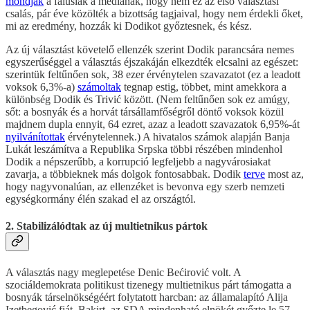
mondják
a falusiak a médiának, hogy nem ez az első választási
csalás, pár éve közölték a bizottság tagjaival, hogy nem érdekli őket,
mi az eredmény, hozzák ki Dodikot győztesnek, és kész.
Az új választást követelő ellenzék szerint Dodik parancsára nemes
egyszerűséggel a választás éjszakáján elkezdték elcsalni az egészet:
szerintük feltűnően sok, 38 ezer érvénytelen szavazatot (ez a leadott
voksok 6,3%-a)
számoltak
tegnap estig, többet, mint amekkora a
különbség Dodik és Trivić között. (Nem feltűnően sok ez amúgy,
sőt: a bosnyák és a horvát társállamfőségről döntő voksok közül
majdnem dupla ennyit, 64 ezret, azaz a leadott szavazatok 6,95%-át
nyilvánítottak
érvénytelennek.) A hivatalos számok alapján Banja
Lukát leszámítva a Republika Srpska többi részében mindenhol
Dodik a népszerűbb, a korrupció legfeljebb a nagyvárosiakat
zavarja, a többieknek más dolgok fontosabbak. Dodik
terve
most az,
hogy nagyvonalúan, az ellenzéket is bevonva egy szerb nemzeti
egységkormány élén szakad el az országtól.
2. Stabilizálódtak az új multietnikus pártok
A választás nagy meglepetése Denic Bećirović volt. A
szociáldemokrata politikust tizenegy multietnikus párt támogatta a
bosnyák társelnökségéért folytatott harcban: az államalapító Alija
Izetbegović fiát, Bakirt, az SDA mindenható elnökét győzte le 57