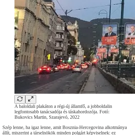
A baloldali plakáton a régi-új államfő, a jobboldalin
legfontosabb tanácsadója és táskahordozója. Fotó:
Bukovics Martin, Szarajevó, 2022
Szép lenne, ha igaz lenne, amit Bosznia-Hercegovina alkotmánya
állít, miszerint a társelnökök minden polgárt képviselnek: ez