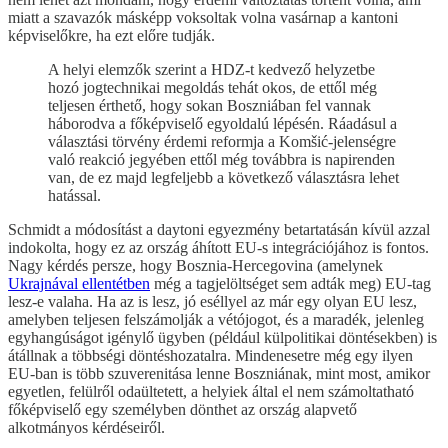
miatt a szavazók másképp voksoltak volna vasárnap a kantoni
képviselőkre, ha ezt előre tudják.
A helyi elemzők szerint a HDZ-t kedvező helyzetbe
hozó jogtechnikai megoldás tehát okos, de ettől még
teljesen érthető, hogy sokan Boszniában fel vannak
háborodva a főképviselő egyoldalú lépésén. Ráadásul a
választási törvény érdemi reformja a Komšić-jelenségre
való reakció jegyében ettől még továbbra is napirenden
van, de ez majd legfeljebb a következő választásra lehet
hatással.
Schmidt a módosítást a daytoni egyezmény betartatásán kívül azzal
indokolta, hogy ez az ország áhított EU-s integrációjához is fontos.
Nagy kérdés persze, hogy Bosznia-Hercegovina (amelynek
Ukrajnával ellentétben
még a tagjelöltséget sem adták meg) EU-tag
lesz-e valaha. Ha az is lesz, jó eséllyel az már egy olyan EU lesz,
amelyben teljesen felszámolják a vétójogot, és a maradék, jelenleg
egyhangúságot igénylő ügyben (például külpolitikai döntésekben) is
átállnak a többségi döntéshozatalra. Mindenesetre még egy ilyen
EU-ban is több szuverenitása lenne Boszniának, mint most, amikor
egyetlen, felülről odaültetett, a helyiek által el nem számoltatható
főképviselő egy személyben dönthet az ország alapvető
alkotmányos kérdéseiről.