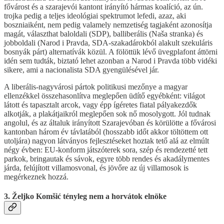
fővárost és a szarajevói kantont irányító hármas koalíció, az ún.
trojka pedig a teljes ideológiai spektrumot lefedi, azaz, aki
boszniaiként, nem pedig valamely nemzetiség tagjaként azonosítja
magát, választhat baloldali (SDP), balliberális (Naša stranka) és
jobboldali (Narod i Pravda, SDA-szakadárokból alakult szekuláris
bosnyák párt) alternatívák közül. A fölöttük lévő üvegplafont áttörni
idén sem tudták, biztató lehet azonban a Narod i Pravda több vidéki
sikere, ami a nacionalista SDA gyengülésével jár.
A liberális-nagyvárosi pártok politikusi mezőnye a magyar
ellenzékkel összehasonlítva meglepően üdítő egyébként: világot
látott és tapasztalt arcok, vagy épp ígéretes fiatal pályakezdők
alkotják, a plakátjaikról meglepően sok nő mosolygott. Jól tudnak
angolul, és az általuk irányított Szarajevóban és körülötte a fővárosi
kantonban három év távlatából (hosszabb időt akkor töltöttem ott
utoljára) nagyon látványos fejlesztéseket hoztak tető alá az elmúlt
négy évben: EU-konform játszóterek sora, szép és rendezetté tett
parkok, bringautak és sávok, egyre több rendes és akadálymentes
járda, felújított villamosvonal, és jövőre az új villamosok is
megérkeznek hozzá.
3. Željko Komšić tényleg nem a horvátok elnöke