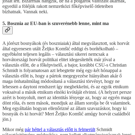
jóslat lett. Bizarrnak hangzik, de ha a polgárok változást akarnak,
egyedül a föléjük rakott nemzetközi főképviselő ötleteiben
bízhatnak. Vannak neki.
5. Bosznia az EU-ban is szuverénebb lenne, mint ma
A jórészt bosnyákok (és boszniaiak) által megválasztott, sok horvát
által egyenesen utált Željko Komšić eddigi és borítékolható –
egyébként teljesen legális – választási sikerei nemcsak a
horvátországi horvát politikai elitet idegesítették már jóval a
választás előtt, de a főképviselő, a bajor, korábbi CSU-s Christian
Schmidt is folyamatosan azt lebegtette még egy-két hónappal a
választás előtt is, hogy a pártok megegyezése hiányában akár ő
maga önhatalmúlag módosítaná a választási törvényt, hogy ne
lehessen a daytoni rendszert így meghekkelni, és az egyik etnikum
voksaival a másik etnikum elnöki kvótáját elvinni. (A helyzet persze
azért is bonyolult, mert az identitás lényege az, hogy az egyén maga
dönt róla, és nem mások, mondjuk az állam sorolja be őt valaminek.
Meg egyáltalán hogyan ellenőrizné az állam szavazáskor, hogy ki
bosnyák és ki horvát? Mert Željko Komšić amúgy horvát családból
jön.)
Mikor még
pár héttel a választás előtt is felmerült
Schmidt
választásitörvény-módosítása, nem kellett alkotmányjogásznak lenni