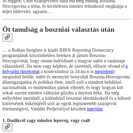
Jó reggelt! Úton Szarajevóból haza ma még mindig Bosznia-
Hercegovina a téma, és kivételesen minden feliratkozó megkapja a
teljes hírlevelet, ugyanis…
Öt tanulság a boszniai választás után
… a Balkan Insightot is kiadó BIRN Reporting Democracy
programjának köszönhetően heteken át jártam Bosznia-
Hercegovinát, hogy onnan tudósítsam a magyar sajtót a vasárnapi
választásról. Ha nem vagy képben, de szeretnél, először olvasd el
a
helyszíni riportomat
a kontextushoz (a 24.hu-n is
megjelent
):
megtudod belőle, miért és mennyire bonyolult Bosznia-Hercegovina
államigazgatása és politikai élete, miről szól a mindent behálózó
nacionalisták vs multietnikus pártok ellentét, és hogy hogyan köt
sokak szerint minden változást gúzsba a daytoni béke. Ha még
mélyebbre merülnél: a különböző boszniai identitásokról és a háború
kitörésének mikéntjéről szól az egyik legismertebb szarajevói
értelmiségivel, Vahidin Preljevićtyel készített
interjúm
.
1. Dodikról vagy minden lepereg, vagy csalt