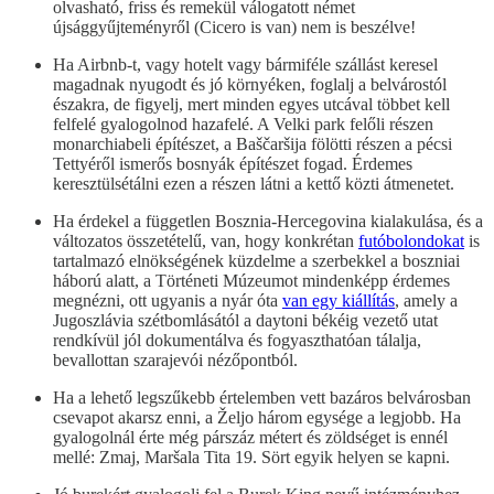
olvasható, friss és remekül válogatott német
újsággyűjteményről (Cicero is van) nem is beszélve!
Ha Airbnb-t, vagy hotelt vagy bármiféle szállást keresel
magadnak nyugodt és jó környéken, foglalj a belvárostól
északra, de figyelj, mert minden egyes utcával többet kell
felfelé gyalogolnod hazafelé. A Velki park felőli részen
monarchiabeli építészet, a Baščaršija fölötti részen a pécsi
Tettyéről ismerős bosnyák építészet fogad. Érdemes
keresztülsétálni ezen a részen látni a kettő közti átmenetet.
Ha érdekel a független Bosznia-Hercegovina kialakulása, és a
változatos összetételű, van, hogy konkrétan
futóbolondokat
is
tartalmazó elnökségének küzdelme a szerbekkel a boszniai
háború alatt, a Történeti Múzeumot mindenképp érdemes
megnézni, ott ugyanis a nyár óta
van egy kiállítás
, amely a
Jugoszlávia szétbomlásától a daytoni békéig vezető utat
rendkívül jól dokumentálva és fogyaszthatóan tálalja,
bevallottan szarajevói nézőpontból.
Ha a lehető legszűkebb értelemben vett bazáros belvárosban
csevapot akarsz enni, a Željo három egysége a legjobb. Ha
gyalogolnál érte még párszáz métert és zöldséget is ennél
mellé: Zmaj, Maršala Tita 19. Sört egyik helyen se kapni.