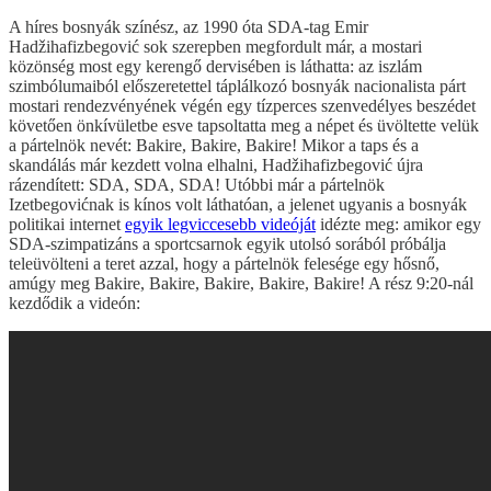
A híres bosnyák színész, az 1990 óta SDA-tag Emir
Hadžihafizbegović sok szerepben megfordult már, a mostari
közönség most egy kerengő dervisében is láthatta: az iszlám
szimbólumaiból előszeretettel táplálkozó bosnyák nacionalista párt
mostari rendezvényének végén egy tízperces szenvedélyes beszédet
követően önkívületbe esve tapsoltatta meg a népet és üvöltette velük
a pártelnök nevét: Bakire, Bakire, Bakire! Mikor a taps és a
skandálás már kezdett volna elhalni, Hadžihafizbegović újra
rázendített: SDA, SDA, SDA! Utóbbi már a pártelnök
Izetbegovićnak is kínos volt láthatóan, a jelenet ugyanis a bosnyák
politikai internet
egyik legviccesebb videóját
idézte meg: amikor egy
SDA-szimpatizáns a sportcsarnok egyik utolsó sorából próbálja
teleüvölteni a teret azzal, hogy a pártelnök felesége egy hősnő,
amúgy meg Bakire, Bakire, Bakire, Bakire, Bakire! A rész 9:20-nál
kezdődik a videón: