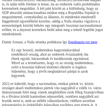
is, és talán több értelme is lenne, ha az emberek valós problémáira
keresnének megoldást. A két párt között az a különbség, hogy az
SDP abszolút antinacionalista módon még a Republika Srpskát is
megszüntetné, centralizálná az államot, és mindenkit mindentől
függetlenül egyenlőként kezelne, addig a Naša stranka vigyázva a
nemzetiségek közötti békére egy integratív boszniai nacionalizmust
erőltet, és a daytoni kereteken belül adná meg a lehető legtöbb jogot
mindenkinek.
Damir Arnaut, a Naša stranka politikusa így
fogalmazta ezt meg
:
Ez egy hosszú, multietnikus hagyományokkal
rendelkező ország, ahol az emberek évszázadok óta
élnek együtt, házasodnak és barátkoznak egymással.
Mivel az a természetes, hogy ez az ország multietnikus,
ezért a boszniai háború történtei ellenére is logikus
fejlemény, hogy a jövőt meghatározó pártjai is azok
legyenek.
2022-re kiderült, hogy a nacionalista, etnikai pártok vs. közös
országot akaró multietnikus pártok vita nagyjából a vidék vs. város
diskurzusnak felel meg: ennek megfelelően ezek főleg Szarajevóban
és a főváros körüli kantonban népszerűek, ezekben nagyjából azt
hozták most is, amit az utóbbi választásokon, vidéken azonban
infrastruktúra és érdeklődés hiányában továbbra sem törtek át. A