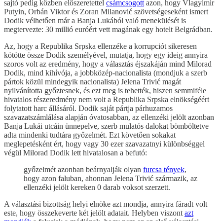
sajtó pedig közben előszeretettel
csámcsogott
azon, hogy Vlagyimir
Putyin, Orbán Viktor és Zoran Milanović szövetségeseként ismert
Dodik vélhetően már a Banja Lukából való menekülését is
megtervezte: 30 millió euróért vett magának egy hotelt Belgrádban.
Az, hogy a Republika Srpska ellenzéke a korrupciót sikeresen
kötötte össze Dodik személyével, mutatja, hogy egy ideig annyira
szoros volt az eredmény, hogy a választás éjszakáján mind Milorad
Dodik, mind kihívója, a jobbközép-nacionalista (mondjuk a szerb
pártok közül mindegyik nacionalista) Jelena Trivić magát
nyilvánította győztesnek, és ezt meg is tehették, hiszen semmiféle
hivatalos részeredmény nem volt a Republika Srpska elnökségéért
folytatott harc állásáról. Dodik saját pártja párhuzamos
szavazatszámlálása alapján óvatosabban, az ellenzéki jelölt azonban
Banja Lukái utcáin ünnepelve, szerb mulatós dalokat bömböltetve
adta mindenki tudtára győzelmét. Ezt követően sokakat
meglepetésként ért, hogy vagy 30 ezer szavazatnyi különbséggel
végül Milorad Dodik lett hivatalosan a befutó:
győzelmét azonban beárnyalják olyan
furcsa tények
,
hogy azon faluban, ahonnan Jelena Trivić származik, az
ellenzéki jelölt kereken 0 darab voksot szerzett.
A választási bizottság helyi elnöke azt mondja, annyira fáradt volt
este, hogy összekeverte két jelölt adatait. Helyben viszont
azt