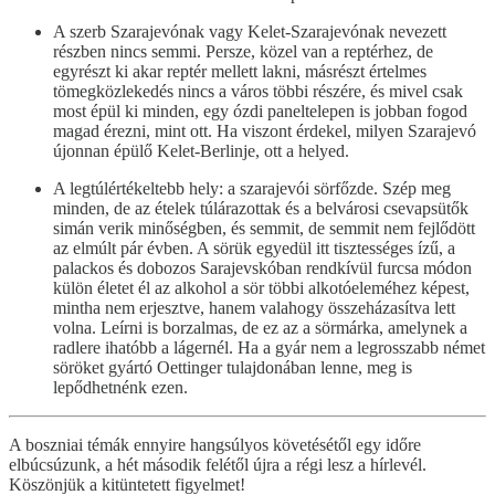
A szerb Szarajevónak vagy Kelet-Szarajevónak nevezett
részben nincs semmi. Persze, közel van a reptérhez, de
egyrészt ki akar reptér mellett lakni, másrészt értelmes
tömegközlekedés nincs a város többi részére, és mivel csak
most épül ki minden, egy ózdi paneltelepen is jobban fogod
magad érezni, mint ott. Ha viszont érdekel, milyen Szarajevó
újonnan épülő Kelet-Berlinje, ott a helyed.
A legtúlértékeltebb hely: a szarajevói sörfőzde. Szép meg
minden, de az ételek túlárazottak és a belvárosi csevapsütők
simán verik minőségben, és semmit, de semmit nem fejlődött
az elmúlt pár évben. A sörük egyedül itt tisztességes ízű, a
palackos és dobozos Sarajevskóban rendkívül furcsa módon
külön életet él az alkohol a sör többi alkotóeleméhez képest,
mintha nem erjesztve, hanem valahogy összeházasítva lett
volna. Leírni is borzalmas, de ez az a sörmárka, amelynek a
radlere ihatóbb a lágernél. Ha a gyár nem a legrosszabb német
söröket gyártó Oettinger tulajdonában lenne, meg is
lepődhetnénk ezen.
A boszniai témák ennyire hangsúlyos követésétől egy időre
elbúcsúzunk, a hét második felétől újra a régi lesz a hírlevél.
Köszönjük a kitüntetett figyelmet!