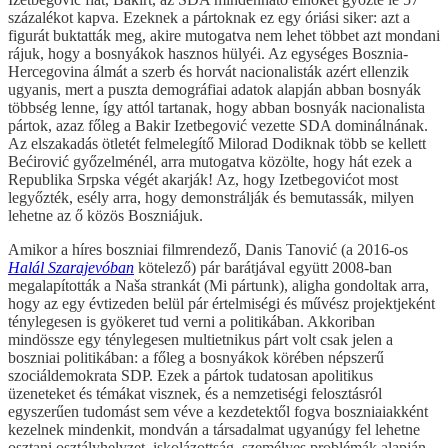
százalékot kapva. Ezeknek a pártoknak ez egy óriási siker: azt a
figurát buktatták meg, akire mutogatva nem lehet többet azt mondani
rájuk, hogy a bosnyákok hasznos hülyéi. Az egységes Bosznia-
Hercegovina álmát a szerb és horvát nacionalisták azért ellenzik
ugyanis, mert a puszta demográfiai adatok alapján abban bosnyák
többség lenne, így attól tartanak, hogy abban bosnyák nacionalista
pártok, azaz főleg a Bakir Izetbegović vezette SDA dominálnának.
Az elszakadás ötletét felmelegítő Milorad Dodiknak több se kellett
Bećirović győzelménél, arra mutogatva közölte, hogy hát ezek a
Republika Srpska végét akarják! Az, hogy Izetbegovićot most
legyőzték, esély arra, hogy demonstrálják és bemutassák, milyen
lehetne az ő közös Boszniájuk.
Amikor a híres boszniai filmrendező, Danis Tanović (a 2016-os
Halál Szarajevóban
kötelező) pár barátjával együtt 2008-ban
megalapították a Naša strankát (Mi pártunk), aligha gondoltak arra,
hogy az egy évtizeden belül pár értelmiségi és művész projektjeként
ténylegesen is gyökeret tud verni a politikában. Akkoriban
mindössze egy ténylegesen multietnikus párt volt csak jelen a
boszniai politikában: a főleg a bosnyákok körében népszerű
szociáldemokrata SDP. Ezek a pártok tudatosan apolitikus
üzeneteket és témákat visznek, és a nemzetiségi felosztásról
egyszerűen tudomást sem véve a kezdetektől fogva boszniaiakként
kezelnek mindenkit, mondván a társadalmat ugyanúgy fel lehetne
osztani osztályhelyzet, iskolázottság, személyes problémák alapján