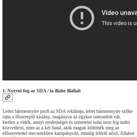
1. Nyerni fog az SDA / la illahe illallah
Lehet bármennyire profi az SDA reklámja, lehet bármennyire szőke
rajta a főszereplő kislány, magányos az egykor ostromlott vár,
kietlen a vidék, annyi eredetiséget és szeretetet soha nem fog tudni
közvetíteni, mint az a két fiatal, akik maguk költötték meg az
előszeretettel mecsetekben kampányoló, mindig felfelé néző, Allahot