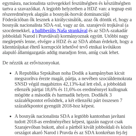
egymásra, nacionalista szövegekkel feszültségben és készültségben
tartva a szavazóikat. A legjobb helyzetben a HDZ van: a tegnap esti
részeredmények alapján a bosnyák-horvát dominanciájú
Föderációban ők lesznek a királycsinálók, azaz ők döntik el, hogy a
bosnyák nacionalista SDA-val, vagy az ún. szarajevói trojkával (a
szocdemekkel,
a balliberális Naša strankával
és az SDA-szakadár
jobboldali Narod i Pravdával) kormányoznak együtt. Utóbbi nagy
meglepetés lenne, elvégre a HDZ és az SDA abban érdekelt, hogy a
klientúrájukat éltető korrupciót lehetővé tevő etnikai kvótákon
alapuló államigazgatás addig maradjon fenn, amíg csak lehet.
De nézzük az erőviszonyokat.
A Republika Srpskában noha Dodik a kampányban kicsit
megszorítva érezte magát, pártja, a nevében szociáldemokrata
SNSD végül magabiztos 42,13%-kal lett első, a jobboldali
ellenzék pártjai 18,6% és 11,6%-os eredménnyel kullognak
mögötte a második és harmadik helyen. Dodikék 3
százalékpontot erősödtek, a két ellenzéki párt összesen 7
százalékpontot gyengült 2018-hoz képest.
A bosnyák nacionalista SDA a legtöbb kantonban javítani
tudott 2018-as eredményéhez képest, igazán nagyot csak
Szarajevóban bukott, ahol a pártból kivált jobboldali és közös
országot akaró Narod i Pravda és az SDA konkrétan fej-fej