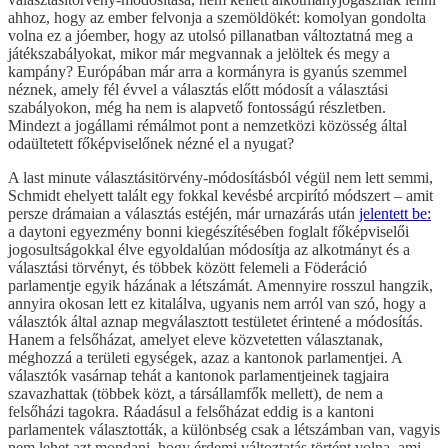
ahhoz, hogy az ember felvonja a szemöldökét: komolyan gondolta
volna ez a jóember, hogy az utolsó pillanatban változtatná meg a
játékszabályokat, mikor már megvannak a jelöltek és megy a
kampány? Európában már arra a kormányra is gyanús szemmel
néznek, amely fél évvel a választás előtt módosít a választási
szabályokon, még ha nem is alapvető fontosságú részletben.
Mindezt a jogállami rémálmot pont a nemzetközi közösség által
odaültetett főképviselőnek nézné el a nyugat?
A last minute választásitörvény-módosításból végül nem lett semmi,
Schmidt ehelyett talált egy fokkal kevésbé arcpirító módszert – amit
persze drámaian a választás estéjén, már urnazárás után
jelentett be:
a daytoni egyezmény bonni kiegészítésében foglalt főképviselői
jogosultságokkal élve egyoldalúan módosítja az alkotmányt és a
választási törvényt, és többek között felemeli a Föderáció
parlamentje egyik házának a létszámát. Amennyire rosszul hangzik,
annyira okosan lett ez kitalálva, ugyanis nem arról van szó, hogy a
választók által aznap megválasztott testületet érintené a módosítás.
Hanem a felsőházat, amelyet eleve közvetetten választanak,
méghozzá a területi egységek, azaz a kantonok parlamentjei. A
választók vasárnap tehát a kantonok parlamentjeinek tagjaira
szavazhattak (többek közt, a társállamfők mellett), de nem a
felsőházi tagokra. Ráadásul a felsőházat eddig is a kantoni
parlamentek választották, a különbség csak a létszámban van, vagyis
nem lehet azt mondani, hogy érdemi változtatás történt volna, ami