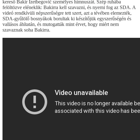
kereső Bakir Izetbegović személyes himnuszát. Szép ruhába
felöltözve eléneklik: Bakirra kell szavazni, és nyerni fog az SDA. A
videó rendkívüli népszerűségre tett szert, azt a tévében elemezték,
SDA-gyűlölő bosnyákok borultak ki készítőjük egyszerűségén és
vallásos áhítatán, és mutogatták mint érvet, hogy miért nem
szavaznak soha Bakirra.