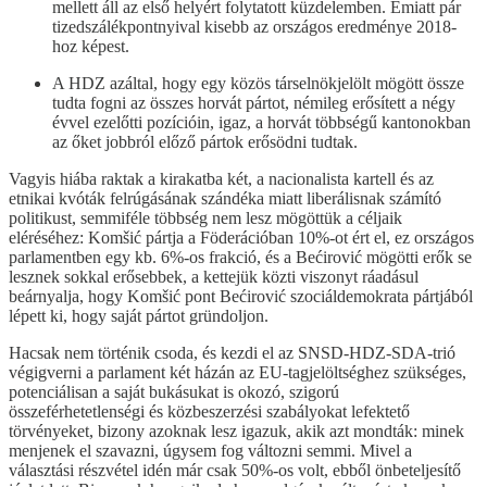
mellett áll az első helyért folytatott küzdelemben. Emiatt pár
tizedszálékpontnyival kisebb az országos eredménye 2018-
hoz képest.
A HDZ azáltal, hogy egy közös társelnökjelölt mögött össze
tudta fogni az összes horvát pártot, némileg erősített a négy
évvel ezelőtti pozícióin, igaz, a horvát többségű kantonokban
az őket jobbról előző pártok erősödni tudtak.
Vagyis hiába raktak a kirakatba két, a nacionalista kartell és az
etnikai kvóták felrúgásának szándéka miatt liberálisnak számító
politikust, semmiféle többség nem lesz mögöttük a céljaik
eléréséhez: Komšić pártja a Föderációban 10%-ot ért el, ez országos
parlamentben egy kb. 6%-os frakció, és a Bećirović mögötti erők se
lesznek sokkal erősebbek, a kettejük közti viszonyt ráadásul
beárnyalja, hogy Komšić pont Bećirović szociáldemokrata pártjából
lépett ki, hogy saját pártot gründoljon.
Hacsak nem történik csoda, és kezdi el az SNSD-HDZ-SDA-trió
végigverni a parlament két házán az EU-tagjelöltséghez szükséges,
potenciálisan a saját bukásukat is okozó, szigorú
összeférhetetlenségi és közbeszerzési szabályokat lefektető
törvényeket, bizony azoknak lesz igazuk, akik azt mondták: minek
menjenek el szavazni, úgysem fog változni semmi. Mivel a
választási részvétel idén már csak 50%-os volt, ebből önbeteljesítő