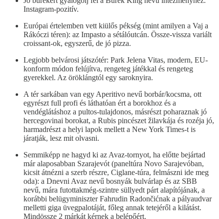
Jó burekért gyalogolj fel a Burek King nevű intézményhez.
Instagram-pozitív.
Európai értelemben vett kiülős pékség (mint amilyen a Vaj a
Rákóczi téren): az Impasto a sétálóutcán. Össze-vissza variált
croissant-ok, egyszerű, de jó pizza.
Legjobb belvárosi játszótér: Park Jelena Vitas, modern, EU-
konform módon felújítva, rengeteg játékkal és rengeteg
gyerekkel. Az öröklángtól egy saroknyira.
A tér sarkában van egy Aperitivo nevű borbár/kocsma, ott
egyrészt full profi és láthatóan ért a borokhoz és a
vendéglátáshoz a pultos-tulajdonos, másrészt poharaznak jó
hercegovinai borokat, a Rubis pincészet žilavkája és rozéja jó,
harmadrészt a helyi lapok mellett a New York Times-t is
járatják, lesz mit olvasni.
Semmiképp ne hagyd ki az Avaz-tornyot, ha előtte bejártad
már alaposabban Szarajevót (paneltúra Novo Sarajevóban,
kicsit átnézni a szerb részre, Ciglane-túra, felmászni ide meg
oda): a Dnevni Avaz nevű bosnyák bulvárlap és az SBB
nevű, mára futottakmég-szintre süllyedt párt alapítójának, a
korábbi belügyminiszter Fahrudin Radončićnak a pályaudvar
melletti giga üvegpalotáját, főleg annak tetejéről a kilátást.
Mindössze 2 márkát kérnek a belépőért.