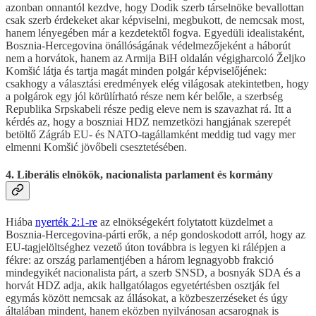
azonban onnantól kezdve, hogy Dodik szerb társelnöke bevallottan
csak szerb érdekeket akar képviselni, megbukott, de nemcsak most,
hanem lényegében már a kezdetektől fogva. Egyedüli idealistaként,
Bosznia-Hercegovina önállóságának védelmezőjeként a háborút
nem a horvátok, hanem az Armija BiH oldalán végigharcoló Željko
Komšić látja és tartja magát minden polgár képviselőjének:
csakhogy a választási eredmények elég világosak atekintetben, hogy
a polgárok egy jól körülírható része nem kér belőle, a szerbség
Republika Srpskabeli része pedig eleve nem is szavazhat rá. Itt a
kérdés az, hogy a boszniai HDZ nemzetközi hangjának szerepét
betöltő Zágráb EU- és NATO-tagállamként meddig tud vagy mer
elmenni Komšić jövőbeli csesztetésében.
4. Liberális elnökök, nacionalista parlament és kormány
Hiába
nyerték 2:1-re
az elnökségekért folytatott küzdelmet a
Bosznia-Hercegovina-párti erők, a nép gondoskodott arról, hogy az
EU-tagjelöltséghez vezető úton továbbra is legyen ki rálépjen a
fékre: az ország parlamentjében a három legnagyobb frakció
mindegyikét nacionalista párt, a szerb SNSD, a bosnyák SDA és a
horvát HDZ adja, akik hallgatólagos egyetértésben osztják fel
egymás között nemcsak az állásokat, a közbeszerzéseket és úgy
általában mindent, hanem eközben nyilvánosan acsarognak is