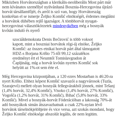
Miközben Horvátországban a klerikális-neoliberális Most párt már
nem kívánatos személlyé nyilvánítaná Bosznia-Hercegovina újrázó
horvát társállamfőjét, és arról is szó van, hogy Horvátország
konkrétan el se ismerje Željko Komšić elnökségét, érdemes meglátni
a horvátok dühében rejlő igazságot. A tömbhorvát nyugat-
hercegovinai választókörzetek
mindegyikében
még a bosnyák
kvótán induló és nyerő
szociáldemokrata Denis Bećirović is több voksot
kapott, mint a boszniai horvátok régi-új elnöke, Željko
Komšić: az összes etnikai horvát párt által támogatott
HDZ-s Borjana Krišto 75-től 99,12 százalékos
eredményt ért el Neumtól Tomislavgradon át
Čapljináig, míg a horvát kvótán nyertes Komšić sok
helyütt az 1%-ot sem érte el.
Még Hercegovina központjában, a 120 ezres Mostarban is 46:20-ra
nyert Krišto. Ehhez képest Komšić szavazói a nagyvárosok (Tuzla,
Szarajevó) mellett olyan bosnyák fellegvárakból jönnek, mint Tešanj
(1,4% horvát, 32,4% Komšić), Visoko (1,4% horvát, 27% Komšić),
Vogošća (1,2% horvát, 31% Komšić), Bihać (5,8% horvát, 33%
Komšić). Mivel a bosnyák-horvát Föderációban a lakosság 70%-át
adó bosnyákok simán átszavazhatnak a csak 22%-nyian lévő
horvátok társelnökjelöltjeire és vice versa, azt szokás mondani, hogy
Željko Komšić elnöksége abszolút legális, de nem legitim.