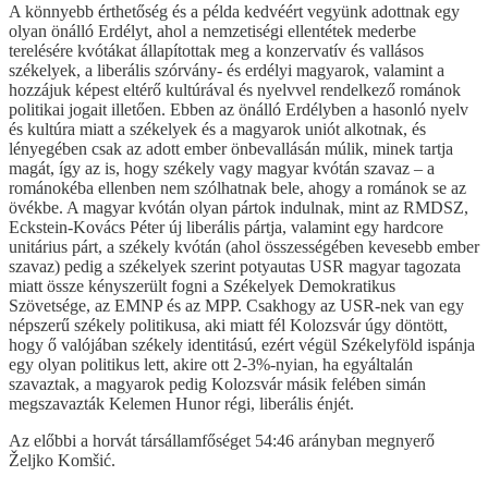
A könnyebb érthetőség és a példa kedvéért vegyünk adottnak egy
olyan önálló Erdélyt, ahol a nemzetiségi ellentétek mederbe
terelésére kvótákat állapítottak meg a konzervatív és vallásos
székelyek, a liberális szórvány- és erdélyi magyarok, valamint a
hozzájuk képest eltérő kultúrával és nyelvvel rendelkező románok
politikai jogait illetően. Ebben az önálló Erdélyben a hasonló nyelv
és kultúra miatt a székelyek és a magyarok uniót alkotnak, és
lényegében csak az adott ember önbevallásán múlik, minek tartja
magát, így az is, hogy székely vagy magyar kvótán szavaz – a
románokéba ellenben nem szólhatnak bele, ahogy a románok se az
övékbe. A magyar kvótán olyan pártok indulnak, mint az RMDSZ,
Eckstein-Kovács Péter új liberális pártja, valamint egy hardcore
unitárius párt, a székely kvótán (ahol összességében kevesebb ember
szavaz) pedig a székelyek szerint potyautas USR magyar tagozata
miatt össze kényszerült fogni a Székelyek Demokratikus
Szövetsége, az EMNP és az MPP. Csakhogy az USR-nek van egy
népszerű székely politikusa, aki miatt fél Kolozsvár úgy döntött,
hogy ő valójában székely identitású, ezért végül Székelyföld ispánja
egy olyan politikus lett, akire ott 2-3%-nyian, ha egyáltalán
szavaztak, a magyarok pedig Kolozsvár másik felében simán
megszavazták Kelemen Hunor régi, liberális énjét.
Az előbbi a horvát társállamfőséget 54:46 arányban megnyerő
Željko Komšić.