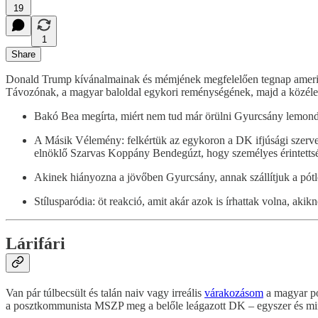
19
1
Share
Donald Trump kívánalmainak és mémjének megfelelően tegnap amerikai
Távozónak, a magyar baloldal egykori reménységének, majd a közélet 
Bakó Bea megírta, miért nem tud már örülni Gyurcsány lemon
A Másik Vélemény: felkértük az egykoron a DK ifjúsági szerveze
elnöklő Szarvas Koppány Bendegúzt, hogy személyes érintettsége
Akinek hiányozna a jövőben Gyurcsány, annak szállítjuk a pótl
Stílusparódia: öt reakció, amit akár azok is írhattak volna, akik
Lárifári
Van pár túlbecsült és talán naiv vagy irreális
várakozásom
a magyar po
a posztkommunista MSZP meg a belőle leágazott DK – egyszer és mind