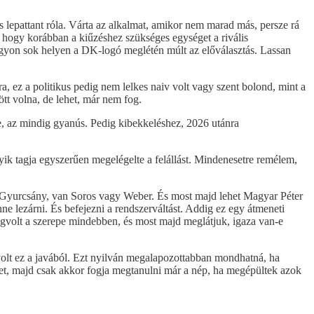
 lepattant róla. Várta az alkalmat, amikor nem marad más, persze rá
, hogy korábban a kiűzéshez szükséges egységet a rivális
nagyon sok helyen a DK-logó meglétén múlt az előválasztás. Lassan
, ez a politikus pedig nem lelkes naiv volt vagy szent bolond, mint a
tt volna, de lehet, már nem fog.
te, az mindig gyanús. Pedig kibekkeléshez, 2026 utánra
yik tagja egyszerűen megelégelte a felállást. Mindenesetre remélem,
 Gyurcsány, van Soros vagy Weber. És most majd lehet Magyar Péter
ne lezárni. És befejezni a rendszerváltást. Addig ez egy átmeneti
gvolt a szerepe mindebben, és most majd meglátjuk, igaza van-e
volt ez a javából. Ezt nyilván megalapozottabban mondhatná, ha
het, majd csak akkor fogja megtanulni már a nép, ha megépültek azok