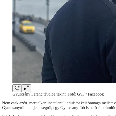
Gyurcsány Ferenc távolba tekint. Fotó: GyF / Facebook
Nem csak azért, mert elkerülhetetlenül indulatot kelt önmaga mellett 
Gyurcsányról mint jelenségről, egy Gyurcsány-fób ismerősöm rámförmed