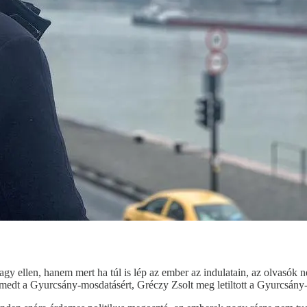
vagy ellen, hanem mert ha túl is lép az ember az indulatain, az olvasók
t a Gyurcsány-mosdatásért, Gréczy Zsolt meg letiltott a Gyurcsány-gyal