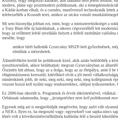
Közhely, hogy megosztó karakter, ami ráadásul nem jelent semmit: m
modern, pláne egy posztmodern politikusnak, aki a tömegdemokráciában
a Kádár-korban elhalt, és a csendes, manőverező technokraták lettek 
telebeszélték a Kossuth teret, amikor az utcára vonuló munkástömegek
Mi sem bizonyítja jobban ezt, mint, hogy a miniszterelnökséget a sok
a Tony Blair-féle új baloldalnak, a sikeres cégvezetőből lett moderni
hogy az erőltetett lefelé nivellálás helyett a felfelé mobilitást való
mesélte, hogy
amikor hírét hallották Gyurcsány MSZP-beli győzelmének, még ő
elmúltak a mézeshetek.
Államférfiként került be politikusok közé, akik aztán belédöfték a k
rosszhiszeműek, akkor beláthatjuk: megvan Gyurcsányban az államférfi
Őszintén hitt abban, hogy az a dolga, hogy az az életpálya, amit ő be 
elitgimnáziumon keresztül, kitérőkkel elvitt a jól menő vállalkozós
mindenkinek jobb, de neki, meg neki, meg neki, meg kollégiumok ép
viszont hozzá kell nyúlni nagy rendszerekhez, rálépni tyúkszemekre, 
Ez 2006-ban sikerült is. Programok és érvek ütköztetésével, vitákkal
Orbánnak odamondta, hogy
„ijesztgetéshez nem kell politikusnak me
Egyesek még azt is megpróbálják megérvelni, hogy azért vált olyann
a NER-t. Ilyen ez, ha megosztó vagy: egyeseknél van sapka-nincs sap
lépés volt a következménynélküliség kultúrája felé a beszéd kikerülé