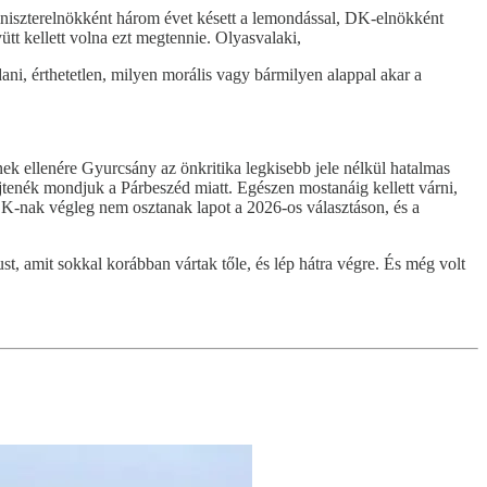
iniszterelnökként három évet késett a lemondással, DK-elnökként
ütt kellett volna ezt megtennie. Olyasvalaki,
ni, érthetetlen, milyen morális vagy bármilyen alappal akar a
ek ellenére Gyurcsány az önkritika legkisebb jele nélkül hatalmas
ejtenék mondjuk a Párbeszéd miatt. Egészen mostanáig kellett várni,
DK-nak végleg nem osztanak lapot a 2026-os választáson, és a
t, amit sokkal korábban vártak tőle, és lép hátra végre. És még volt