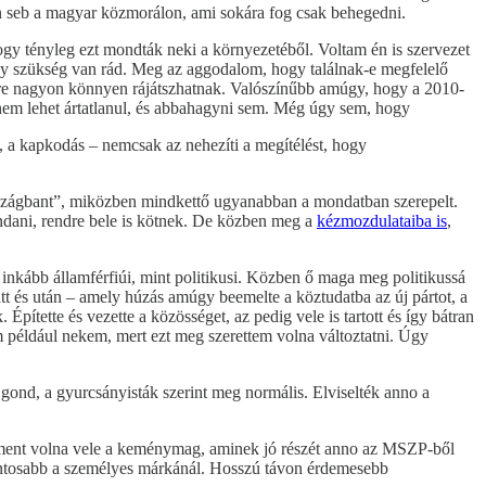
yan seb a magyar közmorálon, ami sokára fog csak behegedni.
gy tényleg ezt mondták neki a környezetéből. Voltam én is szervezet
ogy szükség van rád. Meg az aggodalom, hogy találnak-e megfelelő
 erre nagyon könnyen rájátszhatnak. Valószínűbb amúgy, hogy a 2010-
 nem lehet ártatlanul, és abbahagyni sem. Még úgy sem, hogy
, a kapkodás – nemcsak az nehezíti a megítélést, hogy
országbant”, miközben mindkettő ugyanabban a mondatban szerepelt.
dani, rendre bele is kötnek. De közben meg a
kézmozdulataiba is
,
 inkább államférfiúi, mint politikusi. Közben ő maga meg politikussá
tt és után – amely húzás amúgy beemelte a köztudatba az új pártot, a
ítette és vezette a közösséget, az pedig vele is tartott és így bátran
om például nekem, mert ezt meg szerettem volna változtatni. Úgy
gond, a gyurcsányisták szerint meg normális. Elviselték anno a
em ment volna vele a keménymag, aminek jó részét anno az MSZP-ből
r fontosabb a személyes márkánál. Hosszú távon érdemesebb