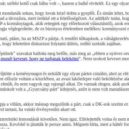
juk: utóbbi kettő csak bábu volt –, hanem a balhé elvitelét. Ez egy ol
zt mondanák sokan, hogy lovak közé dobta a gyeplőt. És simán lehet, ho
d a távozásra, mert örökké ott a felelősségérzet. Az addiktív tudat, h
ZP-s kormánytagok, akik rettegtek egy előrehozott választástól), azok
ingja véglegesítette, de ez bizonyos értelemben mellékes: kormányozni
ató, pláne, ha az MSZP a pártja. A rendőri túlkapások, a válságkezelés
 hogy lehetetlen diskurzust folytatni dühös, ordító szekták zajában.
ok épülnek” szavakat hallotta meg belőle, más meg az „ebben a nyüves 
mondj keveset, hogy ne tudjanak belekötni
”. Nem szokott keveset mon
ötte a keménymagot és nekiállt egy olyan pártot csinálni, ahol az elit
r először voltam a közelében, az avasi lakótelepre való beköltözése ala
lmúlt, én nem vagyok egy rajongó alkat. De vannak elegen, akik azok. Ép
 indokolt volt a „Gyurcsány-párt” kifejezés, azért is nem volt maradás
pja a villám, akkor másnap megszűnik a párt, csak a DK-sok szerint ez 
zt tartani, ha valaki érvényesülni akart ott.
iszterelnöki lemondását követően. Nem igaz. Elfelejtették volna és n
vissza. Kevésbé is járatták le persze anno. Mégsem bírta, mert a hátté