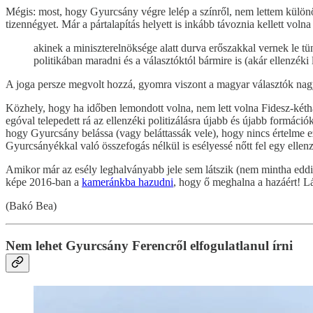
Mégis: most, hogy Gyurcsány végre lelép a színről, nem lettem külö
tizennégyet. Már a pártalapítás helyett is inkább távoznia kellett voln
akinek a miniszterelnöksége alatt durva erőszakkal vernek le t
politikában maradni és a választóktól bármire is (akár ellenzéki 
A joga persze megvolt hozzá, gyomra viszont a magyar választók na
Közhely, hogy ha időben lemondott volna, nem lett volna Fidesz-kétha
egóval telepedett rá az ellenzéki politizálásra újabb és újabb formác
hogy Gyurcsány belássa (vagy beláttassák vele), hogy nincs értelme e
Gyurcsányékkal való összefogás nélkül is esélyessé nőtt fel egy ellenz
Amikor már az esély leghalványabb jele sem látszik (nem mintha eddig 
képe 2016-ban a
kameránkba hazudni
, hogy ő meghalna a hazáért! Lá
(Bakó Bea)
Nem lehet Gyurcsány Ferencről elfogulatlanul írni