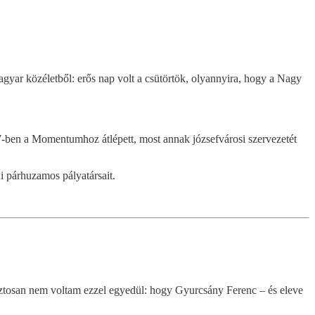
ar közéletből: erős nap volt a csütörtök, olyannyira, hogy a Nagy
17-ben a Momentumhoz átlépett, most annak józsefvárosi szervezetét
i párhuzamos pályatársait.
biztosan nem voltam ezzel egyedül: hogy Gyurcsány Ferenc – és eleve