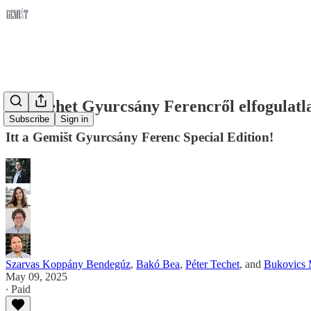
Nem lehet Gyurcsány Ferencről elfogulatla
Subscribe
Sign in
Itt a Gemišt Gyurcsány Ferenc Special Edition!
Szarvas Koppány Bendegúz
,
Bakó Bea
,
Péter Techet
, and
Bukovics 
May 09, 2025
∙ Paid