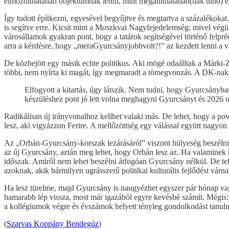
elmozdíthatatlan objektumnak lenni, mint megállíthatatlan(nak tűnő) 
Így tudott építkezni, egyesével begyűjtve és megtartva a százalékoka
is segítve erre. Kicsit mint a Moszkvai Nagyfejedelemség: mivel végül
városállamok gyakran pont, hogy a tatárok segítségével történő felpr
arra a kérdésre, hogy „meraGyurcsányjobbvolt?!” az kezdett lenni a v
De közbejött egy másik echte politikus. Aki mögé odaálltak a Márki-Za
többi, nem nyírta ki magát, így megmaradt a tömegvonzás. A DK-nak m
Elfogyott a kitartás, úgy látszik. Nem tudni, hogy Gyurcsányba
készüléshez pont jó lett volna meghagyni Gyurcsányt és 2026 után
Radikálisan új irányvonalhoz kellhet valaki más. De lehet, hogy a pow
lesz, aki vigyázzon Ferire. A mellőzöttség egy válással együtt nagyon 
Az „Orbán-Gyurcsány-korszak lezárásáról” viszont hülyeség beszélni
az új Gyurcsány, aztán meg lehet, hogy Orbán lesz az. Ha valaminek kor
időszak. Amiről nem lehet beszélni átfogóan Gyurcsány nélkül. De te
azoknak, akik bármilyen ugrásszerű politikai kulturális fejlődést vá
Ha lesz türelme, majd Gyurcsány is naugyézhet egyszer pár hónap vag
hamarabb lép vissza, most már igazából egyre kevésbé számít. Mégis:
a kollégiumok végre és évszámok helyett tényleg gondolkodást tanuln
(
Szarvas Koppány Bendegúz
)