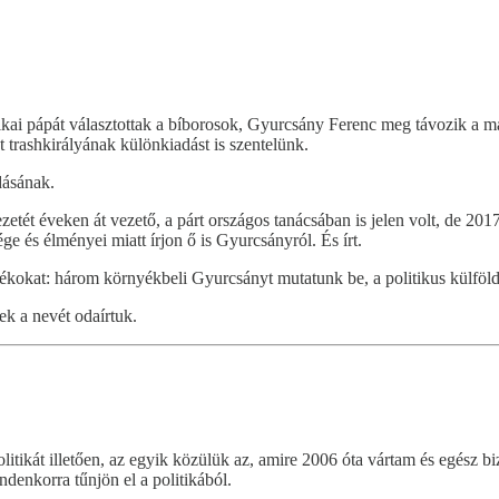
 pápát választottak a bíborosok, Gyurcsány Ferenc meg távozik a magy
trashkirályának különkiadást is szentelünk.
dásának.
tét éveken át vezető, a párt országos tanácsában is jelen volt, de 20
 és élményei miatt írjon ő is Gyurcsányról. És írt.
ékokat: három környékbeli Gyurcsányt mutatunk be, a politikus külföld
nek a nevét odaírtuk.
litikát illetően, az egyik közülük az, amire 2006 óta vártam és egész 
enkorra tűnjön el a politikából.