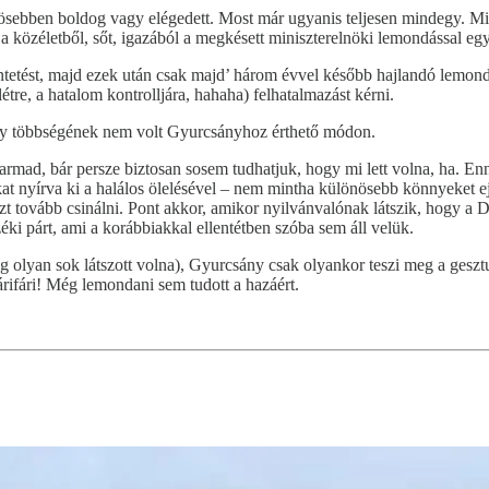
nösebben boldog vagy elégedett. Most már ugyanis teljesen mindegy. M
a a közéletből, sőt, igazából a megkésett miniszterelnöki lemondással egy
üntetést, majd ezek után csak majd’ három évvel később hajlandó lemonda
létre, a hatalom kontrolljára, hahaha) felhatalmazást kérni.
gy többségének nem volt Gyurcsányhoz érthető módon.
rmad, bár persze biztosan sosem tudhatjuk, hogy mi lett volna, ha. Enn
iókat nyírva ki a halálos ölelésével – nem mintha különösebb könnyeket 
zt tovább csinálni. Pont akkor, amikor nyilvánvalónak látszik, hogy a 
éki párt, ami a korábbiakkal ellentétben szóba sem áll velük.
olyan sok látszott volna), Gyurcsány csak olyankor teszi meg a gesztus
rifári! Még lemondani sem tudott a hazáért.