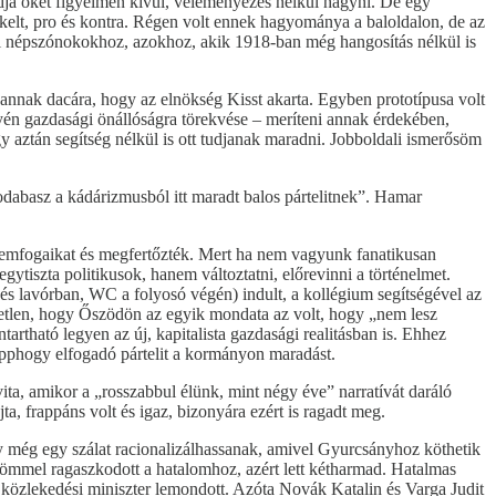
dja őket figyelmen kívül, véleményezés nélkül hagyni. De egy
kelt, pro és kontra. Régen volt ennek hagyománya a baloldalon, de az
ali népszónokokhoz, azokhoz, akik 1918-ban még hangosítás nélkül is
 annak dacára, hogy az elnökség Kisst akarta. Egyben prototípusa volt
egyén gazdasági önállóságra törekvése – meríteni annak érdekében,
ogy aztán segítség nélkül is ott tudjanak maradni. Jobboldali ismerősöm
dabasz a kádárizmusból itt maradt balos pártelitnek”. Hamar
 szemfogaikat és megfertőzték. Mert ha nem vagyunk fanatikusan
tiszta politikusok, hanem változtatni, előrevinni a történelmet.
rdés lavórban, WC a folyosó végén) indult, a kollégium segítségével az
letlen, hogy Őszödön az egyik mondata az volt, hogy „nem lesz
artható legyen az új, kapitalista gazdasági realitásban is. Ehhez
 épphogy elfogadó pártelit a kormányon maradást.
ta, amikor a „rosszabbul élünk, mint négy éve” narratívát daráló
a, frappáns volt és igaz, bizonyára ezért is ragadt meg.
 még egy szálat racionalizálhassanak, amivel Gyurcsányhoz köthetik
römmel ragaszkodott a hatalomhoz, azért lett kétharmad. Hatalmas
 közlekedési miniszter lemondott. Azóta Novák Katalin és Varga Judit