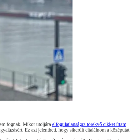
 nem fognak. Mikor utoljára
elfogulatlanságra törekvő cikket írtam
ázásért. Ez azt jelentheti, hogy sikerült eltalálnom a középutat.