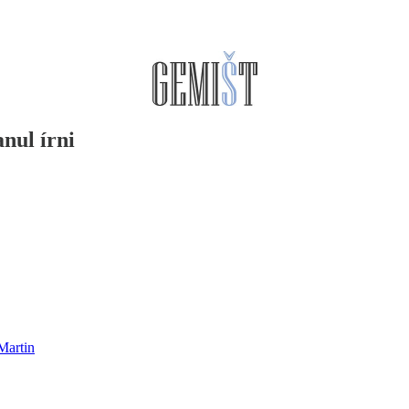
nul írni
Martin