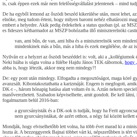
is, csak éppen ezek már nem felelősségvállalást jelentenek – mind tud
De ha egyből lemond az őszödi beszéd kikerülése után, most lehet, a
elnöke, meg tudom érteni, hogy milyen baromi nehéz elhatározni maga
embert a helyedre. Akik pedig érdekeltek a status quoban (pl. az MS
es fideszes kétharmadot az MSZP bohózatba illő miniszterelnöki cast
van, ami bűn, de van, ami hiba és a miniszterelnök sem mindenh
mindenkinek más a bűn, más a hiba és ezek megítélése, de az is,
Nyilván ez a helyzet az őszödi beszéddel is: volt, aki a „kollégium
Neki hiába is súgta volna a fülébe Hajdu János TEK-tábornok,
hogy „
abba is, hogy létezik, akkor meg nem mindegy?!
De: egy pont után mindegy. Elfogadta a megosztóságot, maga köré gyűjt
avanzsált. Kibontakoztathatta a karizmáját. Engem is megfogott, amiko
DK-t –, három hónapig hatása alatt voltam én is. Aztán nekem speciel e
manőverezhetett. Szabadon képviselhette, amit gondolt. Be kell látni,
fogalmaztam belül 2016-ban:
a gyurcsányisták és a DK-sok is tudják, hogy ha Ferit agyoncsa
nem gyurcsányistákat, de azért otthon, a négy fal között kellett e
Mondják, hogy elviselhetőbb lett volna, ha több évet marad ki a min
hozta át. A bezzeggyerek Bajnai többet várt ki, népszerűbben is tért 