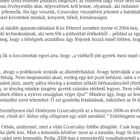
inden szóra érdemes politikus megosztó, az emberek nagy része nem tu
 érvényesülni akar, népvezérnek kell lennie, olyannak, aki indulatot 
a jellemzők. Ha úgy vesszük, Gyurcsány visszatérést jelentett a balold
kel követeltek munkát, kenyeret, békét, köztársaságot.
kal inkább apparatcsikhatású Kiss Péterrel szemben nyerte el 2004-ben,
záló technokratának, aki nem félt a jobboldali értékekből – például az 
sítsa meg, hogy a bőségnek asztalához úgy férjenek hozzá minél többen, h
k is koccintottak egyet arra, hogy „a vidékről jött gyerek most majd o
ést, ahogy a politikusok szokták az államférfiakkal. Avagy belévájták a
úság. Nem megmaradni akart, esetleg egy-két pozit behúzni, mint a vegy
tudott járni, amely pálya tényleg a komfort nélküli bérkaszárnyától (fü
ágig, az tényleg minden szegény gyerek számára elérhető legyen. Nem vé
ülnek ebben a nyüves országban végre újra!”
Mindezt úgy, hogy az fennt
bedarálni szent teheneket. Ő ezt gondolta feladatának, miközben az őt
. Személyesen első élményem Gyurcsányról az a bizonyos 2006-os tévévi
nni, elnök úr! Ahhoz elég előugrani egy sötét sarokból.”
Felröhögtem rajt
á Orbán, amilyenné, mert a vitán Gyurcsány földbe döngölte. Csak hogy
ka játék lesz. Mint a lemondás kérdése: most az a mondás, hogy tíz kö
se utáni nem lemondás. Pedig 2008-ban a monorierdői vonatbalesetnél a