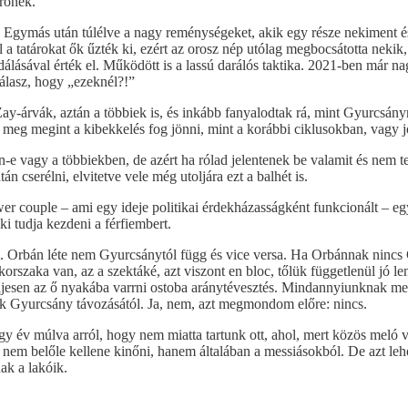
erőnek.
t. Egymás után túlélve a nagy reménységeket, akik egy része nekiment és
 a tatárokat ők űzték ki, ezért az orosz nép utólag megbocsátotta nekik
édálásával érték el. Működött is a lassú darálós taktika. 2021-ben már 
álasz, hogy „ezeknél?!”
y-árvák, aztán a többiek is, és inkább fanyalodtak rá, mint Gyurcsányra
eg megint a kibekkelés fog jönni, mint a korábbi ciklusokban, vagy jö
n-e vagy a többiekben, de azért ha rólad jelentenek be valamit és nem 
 cserélni, elvitetve vele még utoljára ezt a balhét is.
er couple – ami egy ideje politikai érdekházasságként funkcionált – eg
ki tudja kezdeni a férfiembert.
. Orbán léte nem Gyurcsánytól függ és vice versa. Ha Orbánnak nincs
szaka van, az a szektáké, azt viszont en bloc, tőlük függetlenül jó len
ljesen az ő nyakába varrni ostoba aránytévesztés. Mindannyiunknak me
rnak Gyurcsány távozásától. Ja, nem, azt megmondom előre: nincs.
y év múlva arról, hogy nem miatta tartunk ott, ahol, mert közös meló 
 nem belőle kellene kinőni, hanem általában a messiásokból. De azt le
ak a lakóik.