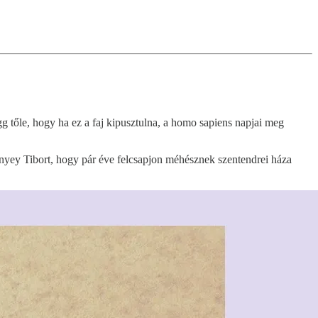
gg tőle, hogy ha ez a faj kipusztulna, a homo sapiens napjai meg
ennyey Tibort, hogy pár éve felcsapjon méhésznek szentendrei háza