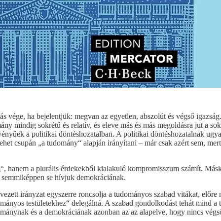
vége, ha bejelentjük: megvan az egyetlen, abszolút és végső igazság.
omány mindig sokrétű és relatív, és eleve más és más megoldásra jut a s
vényűek a politikai döntéshozatalban. A politikai döntéshozatalnak ugy
het csupán „a tudomány“ alapján irányítani – már csak azért sem, mert
, hanem a plurális érdekekből kialakuló kompromisszum számít. Másk
k semmiképpen se hívjuk demokráciának.
 nevezett irányzat egyszerre roncsolja a tudományos szabad vitákat, előr
dományos testületekhez“ delegálná. A szabad gondolkodást tehát mind a
ománynak és a demokráciának azonban az az alapelve, hogy nincs végső