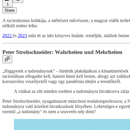
1
Share
A szcientizmus kritikája, a méhészet művészete, a magyar vidék teríte
nélküli ember lelke.
2022
és
2023
után itt az idei könyves listánk: reméljük, találtok benne
Peter Strohschneider: Wahrheiten und Mehrheiten
„Higgyetek a tudománynak“ – hirdetik plakátjaikon a kímatüntetések f
racionálisan elfogadni kell, hanem hinni kell benne, ahogy azt vallás
koronavírus veszélyeiről vagy egy pandémia idején a teendőkről.
A vitákat az elit minden esetben a tudományra hivatkozva zárja 
Peter Strohschneider, nyugalmazott müncheni irodalomprofesszor, a
tudományra való közéleti hivatkozások fényében. Lehetséges-e egyetl
ezentúl „a tudomány“ és nem a szuverén nép dönt?