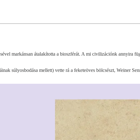
vel markánsan átalakította a bioszférát. A mi civilizációnk annyira fü
máinak súlyosbodása mellett) vette rá a feketeöves bölcsészt, Weiner S