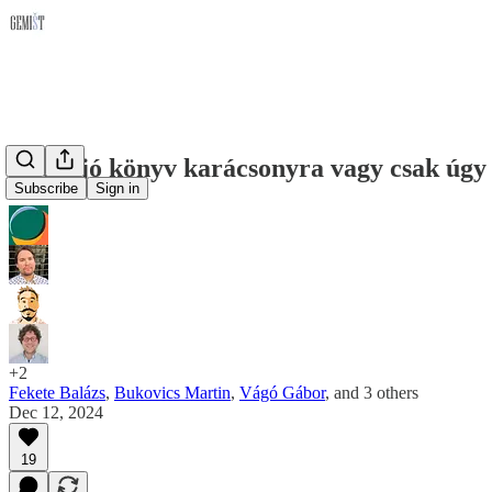
Nyolc jó könyv karácsonyra vagy csak úgy
Subscribe
Sign in
+2
Fekete Balázs
,
Bukovics Martin
,
Vágó Gábor
, and
3 others
Dec 12, 2024
19