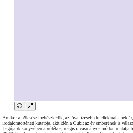
Amikor a bölcsész méhészkedik, az jóval ízesebb intellektuális nektár
irodalomtörténeti kutatója, akit idén a Qubit az év emberének is vál
Legújabb könyvében aprólékos, mégis olvasmányos módon mutatja be m