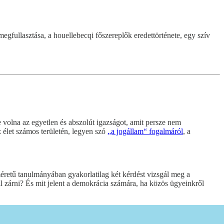
egfullasztása, a houellebecqi főszereplők eredettörténete, egy szív
 volna az egyetlen és abszolút igazságot, amit persze nem
 élet számos területén, legyen szó
„a jogállam“ fogalmáról
, a
etű tanulmányában gyakorlatilag két kérdést vizsgál meg a
 zárni? És mit jelent a demokrácia számára, ha közös ügyeinkről