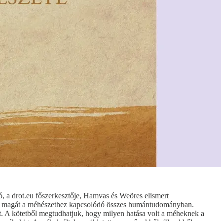
ó, a drot.eu főszerkesztője, Hamvas és Weöres elismert
velte magát a méhészethez kapcsolódó összes humántudományban.
. A kötetből megtudhatjuk, hogy milyen hatása volt a méheknek a