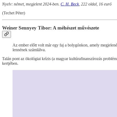
Nyelv: német, megjelent 2024-ben.
C. H. Beck
, 222 oldal, 16 euró
(Techet Péter)
Weiner Sennyey Tibor: A méhészet művészete
Az ember előtt volt már egy faj a bolygónkon, amely megjelenésé
lennének számlálva.
Talán pont az ökológiai krízis (a magyar kultúrafinanszírozás problé
kertjében.