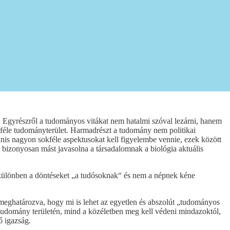
 Egyrészről a tudományos vitákat nem hatalmi szóval lezárni, hanem
okféle tudományterület. Harmadrészt a tudomány nem politikai
anis nagyon sokféle aspektusokat kell figyelembe vennie, ezek között
 bizonyosan mást javasolna a társadalomnak a biológia aktuális
ülönben a döntéseket „a tudósoknak“ és nem a népnek kéne
e meghatározva, hogy mi is lehet az egyetlen és abszolút „tudományos
 tudomány területén, mind a közéletben meg kell védeni mindazoktól,
 igazság.