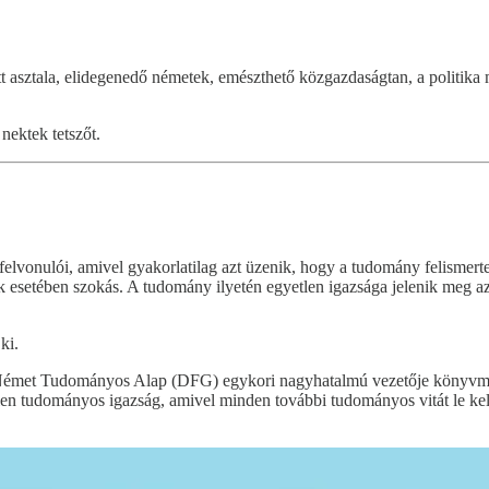
tt asztala, elidegenedő németek, emészthető közgazdaságtan, a politika m
 nektek tetszőt.
elvonulói, amivel gyakorlatilag azt üzenik, hogy a tudomány felismerte
ok esetében szokás. A tudomány ilyetén egyetlen igazsága jelenik meg az
ki.
 Német Tudományos Alap (DFG) egykori nagyhatalmú vezetője könyvmér
en tudományos igazság, amivel minden további tudományos vitát le kell