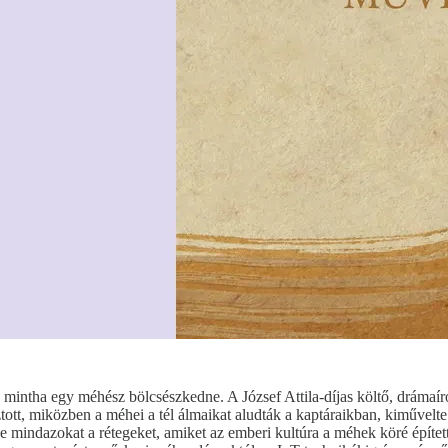
, mintha egy méhész bölcsészkedne. A József Attila-díjas költő, drámaír
asztott, miközben a méhei a tél álmaikat aludták a kaptáraikban, kimű
indazokat a rétegeket, amiket az emberi kultúra a méhek köré épített