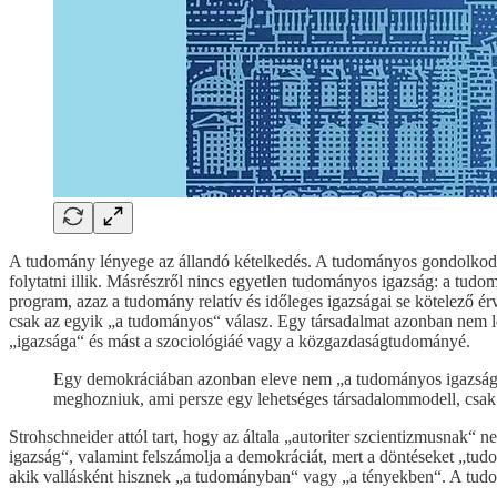
A tudomány lényege az állandó kételkedés. A tudományos gondolkodás 
folytatni illik. Másrészről nincs egyetlen tudományos igazság: a tud
program, azaz a tudomány relatív és időleges igazságai se kötelező ér
csak az egyik „a tudományos“ válasz. Egy társadalmat azonban nem le
„igazsága“ és mást a szociológiáé vagy a közgazdaságtudományé.
Egy demokráciában azonban eleve nem „a tudományos igazság“
meghozniuk, ami persze egy lehetséges társadalommodell, csa
Strohschneider attól tart, hogy az általa „autoriter szcientizmusnak“
igazság“, valamint felszámolja a demokráciát, mert a döntéseket „tu
akik vallásként hisznek „a tudományban“ vagy „a tényekben“. A tud