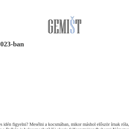
 2023-ban
emes idén figyelni? Mesélni a kocsmában, mikor máshol először írnak ró