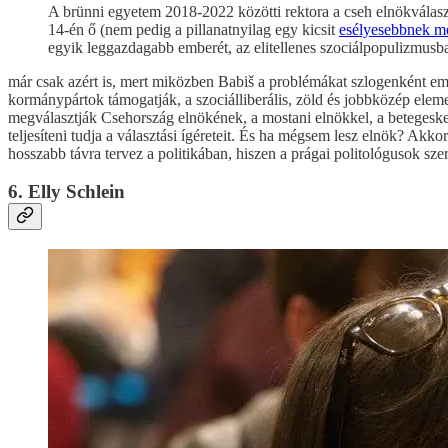
A brünni egyetem 2018-2022 közötti rektora a cseh elnökválasz
14-én ő (nem pedig a pillanatnyilag egy kicsit
esélyesebbnek m
egyik leggazdagabb emberét, az elitellenes szociálpopulizmusb
már csak azért is, mert miközben Babiš a problémákat szlogenként eml
kormánypártok támogatják, a szociálliberális, zöld és jobbközép elem
megválasztják Csehország elnökének, a mostani elnökkel, a betegeske
teljesíteni tudja a választási ígéreteit. És ha mégsem lesz elnök? Ak
hosszabb távra tervez a politikában, hiszen a prágai politológusok szer
6. Elly Schlein