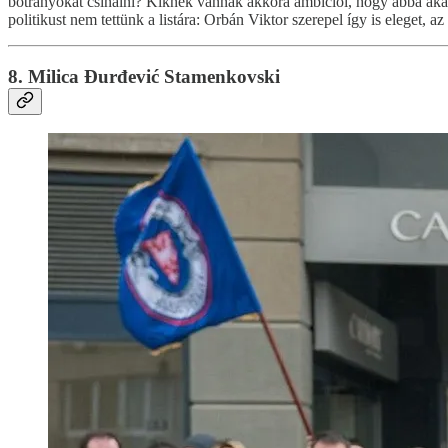
botrányokat csinálni? Kiknek vannak akkora ambíciói, hogy abba akár
politikust nem tettünk a listára: Orbán Viktor szerepel így is eleget, 
8. Milica Đurđević Stamenkovski