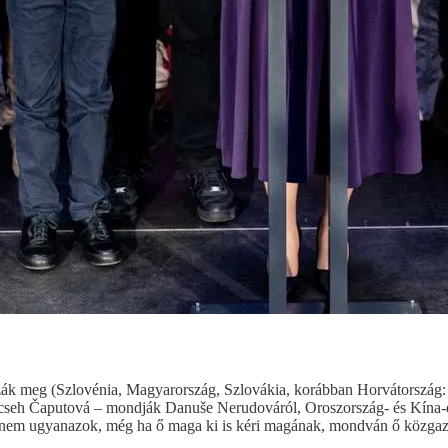
zák meg (Szlovénia, Magyarország, Szlovákia, korábban Horvátország:
. A cseh Čaputová – mondják Danuše Nerudováról, Oroszország- és Kína-
lván nem ugyanazok, még ha ő maga ki is kéri magának, mondván ő közgaz