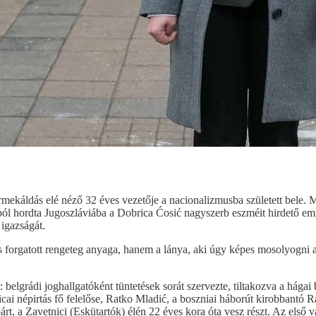
ermekáldás elé néző 32 éves vezetője a nacionalizmusba született bele. 
zágból hordta Jugoszláviába a Dobrica Ćosić nagyszerb eszméit hirdető e
 igazságát.
forgatott rengeteg anyaga, hanem a lánya, aki úgy képes mosolyogni a f
 belgrádi joghallgatóként tüntetések sorát szervezte, tiltakozva a hágai
icai népirtás fő felelőse, Ratko Mladić, a boszniai háborút kirobbantó
 párt, a Zavetnici (Eskütartók) élén 22 éves kora óta vesz részt. Az első 