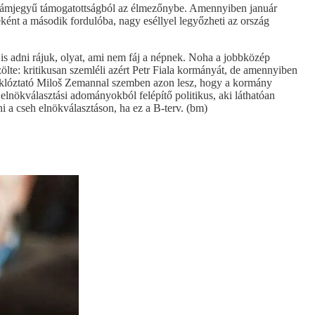
gyszámjegyű támogatottságból az élmezőnybe. Amennyiben január
eként a második fordulóba, nagy eséllyel legyőzheti az ország
is adni rájuk, olyat, ami nem fáj a népnek. Noha a jobbközép
lte: kritikusan szemléli azért Petr Fiala kormányát, de amennyiben
csuklóztató Miloš Zemannal szemben azon lesz, hogy a kormány
elnökválasztási adományokból felépítő politikus, aki láthatóan
ni a cseh elnökválasztáson, ha ez a B-terv. (bm)