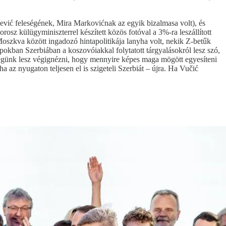
šević feleségének, Mira Markovićnak az egyik bizalmasa volt), és
osz külügyminiszterrel készített közös fotóval a 3%-ra leszállított
szkva között ingadozó hintapolitikája lanyha volt, nekik Z-betűk
apokban Szerbiában a koszovóiakkal folytatott tárgyalásokról lesz szó,
égünk lesz végignézni, hogy mennyire képes maga mögött egyesíteni
a az nyugaton teljesen el is szigeteli Szerbiát – újra. Ha Vučić