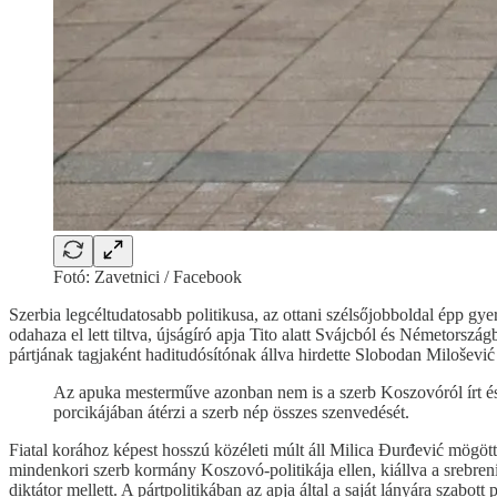
Fotó: Zavetnici / Facebook
Szerbia legcéltudatosabb politikusa, az ottani szélsőjobboldal épp gy
odahaza el lett tiltva, újságíró apja Tito alatt Svájcból és Németors
pártjának tagjaként haditudósítónak állva hirdette Slobodan Milošević
Az apuka mesterműve azonban nem is a szerb Koszovóról írt és 
porcikájában átérzi a szerb nép összes szenvedését.
Fiatal korához képest hosszú közéleti múlt áll Milica Đurđević mögött:
mindenkori szerb kormány Koszovó-politikája ellen, kiállva a srebren
diktátor mellett. A pártpolitikában az apja által a saját lányára szabott