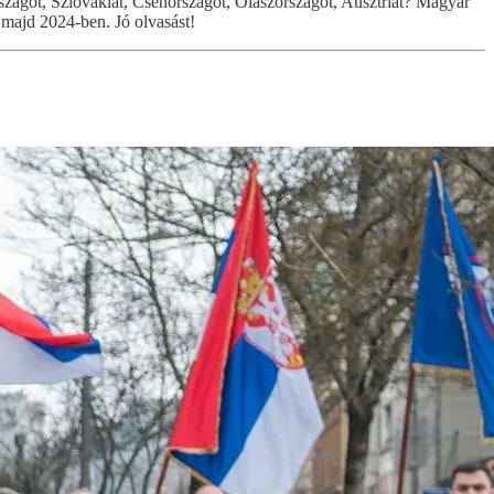
szágot, Szlovákiát, Csehországot, Olaszországot, Ausztriát? Magyar
n majd 2024-ben. Jó olvasást!