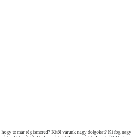
la, hogy te már rég ismered? Kitől várunk nagy dolgokat? Ki fog nagy