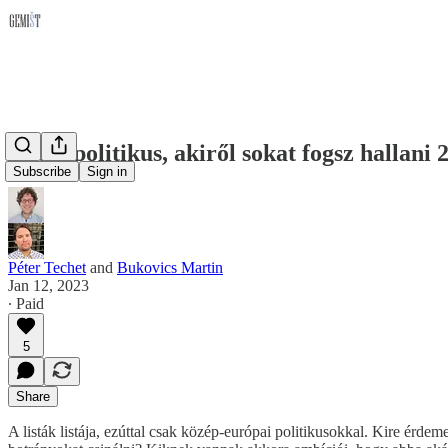
Nyolc politikus, akiről sokat fogsz hallani
Subscribe
Sign in
Péter Techet
and
Bukovics Martin
Jan 12, 2023
∙ Paid
5
Share
A listák listája, ezúttal csak közép-európai politikusokkal. Kire érd