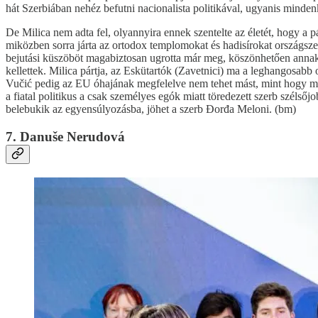
hát Szerbiában nehéz befutni nacionalista politikával, ugyanis mindenki
De Milica nem adta fel, olyannyira ennek szentelte az életét, hogy a p
miközben sorra járta az ortodox templomokat és hadisírokat országszert
bejutási küszöböt magabiztosan ugrotta már meg, köszönhetően annak,
kellettek. Milica pártja, az Eskütartók (Zavetnici) ma a leghangosabb 
Vučić pedig az EU óhajának megfelelve nem tehet mást, mint hogy ma
a fiatal politikus a csak személyes egók miatt töredezett szerb szélsőj
belebukik az egyensúlyozásba, jöhet a szerb Đorđa Meloni. (bm)
7. Danuše Nerudová