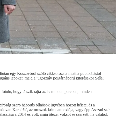
Miután egy Koszovóról szóló cikksorozata miatt a publikálástól
migráns lapokat, majd a jugoszláv polgárháború kitörésekor Šešelj
otóin, hogy látszik rajta az is: minden percben, minden
 bíróság szerb háborús bűnösök ügyében hozott ítéletei és a
 Radovan Karadžić, az oroszok krími annexiója, vagy épp Asszad szír
választása a 2014-es volt, amin ötezer voksot se szerzett: ha valahol,