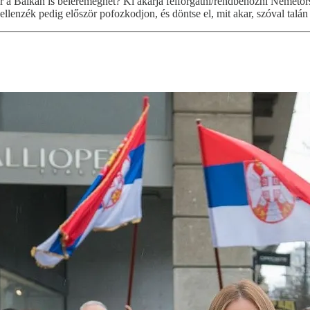
 a Balkán is beleremeghet? Ki akarja felforgatni/rendbehozni Németor
az ellenzék pedig először pofozkodjon, és döntse el, mit akar, szóval talá