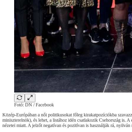
Fotó: DN / Facebook
Közép-Európában a női politikusokat főleg kirakatpozíciókba szavaz
miniszterelnök), és lehet, a listához idén csatlakozik Csehország is
nézetei miatt. A jelzőt negatívan és pozitívan is használják rá, nyi