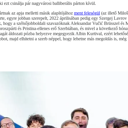
 ezt csinálja pár nagyvárosi balliberális párton kívül.
ártnak az apja melletti másik alapítójához
ment feleségül
(az illető Milo
e, egyre jobban szerepelt, 2022 áprilisában pedig egy Szergej Lavrov or
 hogy a szélsőjobboldali szavazóknak Aleksandar Vučić Brüsszel és Mo
oroszpárti és Pristina-ellenes erő Szerbiában, és mivel a következő hón
gát áldozati pózba helyezve megegyezik Albin Kurtival, ezért lehetős
obbot, majd elhitetni a szerb néppel, hogy lehetne más megoldás is, még h