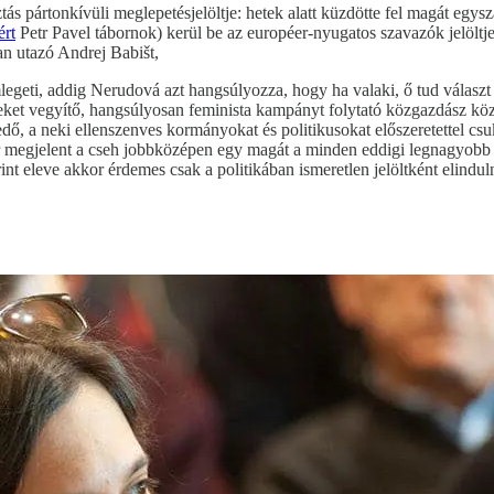
tás pártonkívüli meglepetésjelöltje: hetek alatt küzdötte fel magát e
ért
Petr Pavel tábornok) kerül be az européer-nyugatos szavazók jelöltj
an utazó Andrej Babišt,
egeti, addig Nerudová azt hangsúlyozza, hogy ha valaki, ő tud választ 
eket vegyítő, hangsúlyosan feminista kampányt folytató közgazdász közö
dő, a neki ellenszenves kormányokat és politikusokat előszeretettel 
kor megjelent a cseh jobbközépen egy magát a minden eddigi legnagyobb 
int eleve akkor érdemes csak a politikában ismeretlen jelöltként elindul