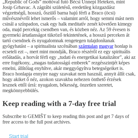
„Republic of Gods” mottóval futó Bécsi Ünnepi Heteken, mint
Josip Grbavac. A zágrábi születésű, eredetileg közgazdász
végzettségű, hosszú, őszülő barna hajú férfi a Braco (öcsi)
művésznévről lehet ismerős – valamint arról, hogy semmi mást nem
csinál a színpadon, csak egy halk meditatív zenét követően kimegy
oda, majd percekig csendben van, és közben néz. Az 59 évesen is
gyermeki ártatlanságot tükröző tekintetének, a hosszú perceken át
tartó csendnek és nyugalomnak rengetegen tulajdonítanak
gyógyhatást – a spiritualista szcénában
számtalan
magyar
honlap is
ecseteli ezt –, mert mint mondják, Braco részéről ez egy spirituális
erőátadás, a horvát férfi egy „tudati és energetikai katalizátor”, aki az
erre fogékony, „magas tudatosságú emberek” rezgésszintjét képes
emelni, állítólag enyhítve, akár meggyógyítva betegségeiket is.
Braco honlapja ennyire nagy szavakat nem használ, annyit állít csak,
hogy akiket ő néz, azokon szavakba nehezen önthető érzések
lesznek ettől úrrá: nyugalom, békesség, önzetlen szeretet,
megkönnyebbülés.
Keep reading with a 7-day free trial
Subscribe to
GEMIŠT
to keep reading this post and get 7 days of
free access to the full post archives.
Start trial