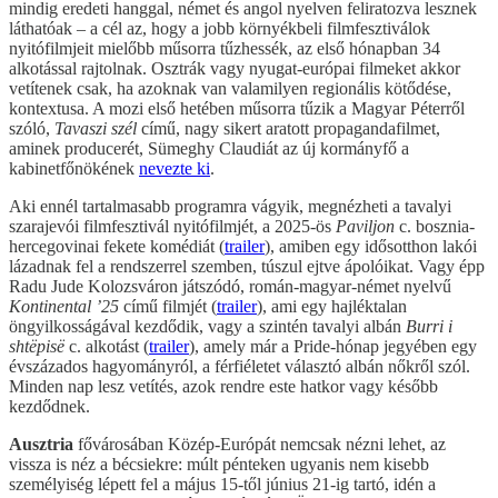
mindig eredeti hanggal, német és angol nyelven feliratozva lesznek
láthatóak – a cél az, hogy a jobb környékbeli filmfesztiválok
nyitófilmjeit mielőbb műsorra tűzhessék, az első hónapban 34
alkotással rajtolnak. Osztrák vagy nyugat-európai filmeket akkor
vetítenek csak, ha azoknak van valamilyen regionális kötődése,
kontextusa. A mozi első hetében műsorra tűzik a Magyar Péterről
szóló,
Tavaszi szél
című, nagy sikert aratott propagandafilmet,
aminek producerét, Sümeghy Claudiát az új kormányfő a
kabinetfőnökének
nevezte ki
.
Aki ennél tartalmasabb programra vágyik, megnézheti a tavalyi
szarajevói filmfesztivál nyitófilmjét, a 2025-ös
Paviljon
c. bosznia-
hercegovinai fekete komédiát (
trailer
), amiben egy idősotthon lakói
lázadnak fel a rendszerrel szemben, túszul ejtve ápolóikat. Vagy épp
Radu Jude Kolozsváron játszódó, román-magyar-német nyelvű
Kontinental ’25
című filmjét (
trailer
), ami egy hajléktalan
öngyilkosságával kezdődik, vagy a szintén tavalyi albán
Burri i
shtëpisë
c. alkotást (
trailer
), amely már a Pride-hónap jegyében egy
évszázados hagyományról, a férfiéletet választó albán nőkről szól.
Minden nap lesz vetítés, azok rendre este hatkor vagy később
kezdődnek.
Ausztria
fővárosában Közép-Európát nemcsak nézni lehet, az
vissza is néz a bécsiekre: múlt pénteken ugyanis nem kisebb
személyiség lépett fel a május 15-től június 21-ig tartó, idén a