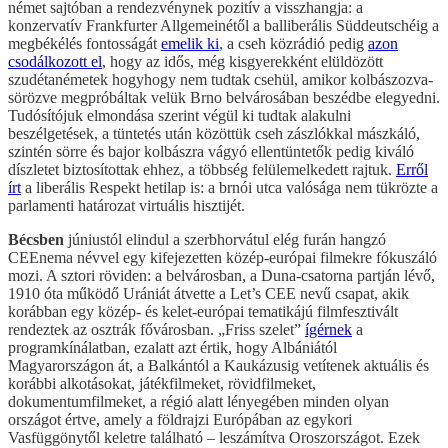
német sajtóban a rendezvénynek pozitív a visszhangja: a
konzervatív Frankfurter Allgemeinétől a balliberális Süddeutschéig a
megbékélés fontosságát
emelik ki
, a cseh közrádió pedig
azon
csodálkozott el
, hogy az idős, még kisgyerekként elüldözött
szudétanémetek hogyhogy nem tudtak csehül, amikor kolbászozva-
sörözve megpróbáltak velük Brno belvárosában beszédbe elegyedni.
Tudósítójuk elmondása szerint végül ki tudtak alakulni
beszélgetések, a tüntetés után közöttük cseh zászlókkal mászkáló,
szintén sörre és bajor kolbászra vágyó ellentüntetők pedig kiváló
díszletet biztosítottak ehhez, a többség felülemelkedett rajtuk.
Erről
írt
a liberális Respekt hetilap is: a brnói utca valósága nem tükrözte a
parlamenti határozat virtuális hisztijét.
Bécsben
júniustól elindul a szerbhorvátul elég furán hangzó
CEEnema névvel egy kifejezetten közép-európai filmekre fókuszáló
mozi. A sztori röviden: a belvárosban, a Duna-csatorna partján lévő,
1910 óta működő Urániát átvette a Let’s CEE nevű csapat, akik
korábban egy közép- és kelet-európai tematikájú filmfesztivált
rendeztek az osztrák fővárosban. „Friss szelet”
ígérnek
a
programkínálatban, ezalatt azt értik, hogy Albániától
Magyarországon át, a Balkántól a Kaukázusig vetítenek aktuális és
korábbi alkotásokat, játékfilmeket, rövidfilmeket,
dokumentumfilmeket, a régió alatt lényegében minden olyan
országot értve, amely a földrajzi Európában az egykori
Vasfüggönytől keletre található – leszámítva Oroszországot. Ezek