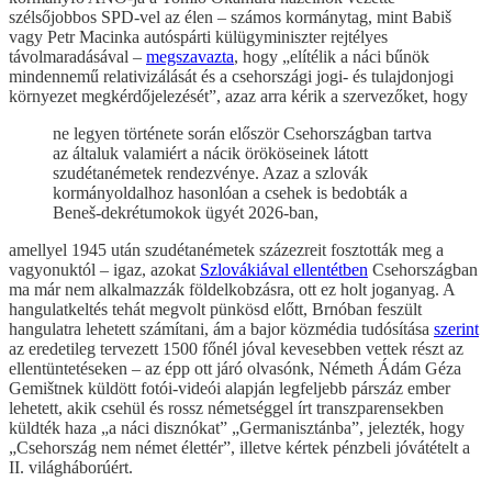
szélsőjobbos SPD-vel az élen – számos kormánytag, mint Babiš
vagy Petr Macinka autóspárti külügyminiszter rejtélyes
távolmaradásával –
megszavazta
, hogy „elítélik a náci bűnök
mindennemű relativizálását és a csehországi jogi- és tulajdonjogi
környezet megkérdőjelezését”, azaz arra kérik a szervezőket, hogy
ne legyen története során először Csehországban tartva
az általuk valamiért a nácik örököseinek látott
szudétanémetek rendezvénye. Azaz a szlovák
kormányoldalhoz hasonlóan a csehek is bedobták a
Beneš-dekrétumokok ügyét 2026-ban,
amellyel 1945 után szudétanémetek százezreit fosztották meg a
vagyonuktól – igaz, azokat
Szlovákiával ellentétben
Csehországban
ma már nem alkalmazzák földelkobzásra, ott ez holt joganyag. A
hangulatkeltés tehát megvolt pünkösd előtt, Brnóban feszült
hangulatra lehetett számítani, ám a bajor közmédia tudósítása
szerint
az eredetileg tervezett 1500 főnél jóval kevesebben vettek részt az
ellentüntetéseken – az épp ott járó olvasónk, Németh Ádám Géza
Gemištnek küldött fotói-videói alapján legfeljebb párszáz ember
lehetett, akik csehül és rossz németséggel írt transzparensekben
küldték haza „a náci disznókat” „Germanisztánba”, jelezték, hogy
„Csehország nem német élettér”, illetve kértek pénzbeli jóvátételt a
II. világháborúért.