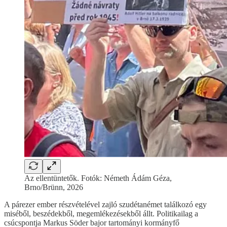
Az ellentüntetők. Fotók: Németh Ádám Géza,
Brno/Brünn, 2026
A párezer ember részvételével zajló szudétanémet találkozó egy
miséből, beszédekből, megemlékezésekből állt. Politikailag a
csúcspontja Markus Söder bajor tartományi kormányfő