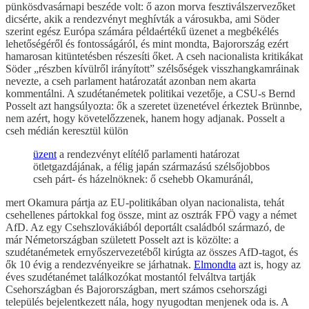
pünkösdvasárnapi beszéde volt: ő azon morva fesztiválszervezőket
dicsérte, akik a rendezvényt meghívták a városukba, ami Söder
szerint egész Európa számára példaértékű üzenet a megbékélés
lehetőségéről és fontosságáról, és mint mondta, Bajorország ezért
hamarosan kitüntetésben részesíti őket. A cseh nacionalista kritikákat
Söder „részben kívülről irányított” szélsőségek visszhangkamráinak
nevezte, a cseh parlament határozatát azonban nem akarta
kommentálni. A szudétanémetek politikai vezetője, a CSU-s Bernd
Posselt azt hangsúlyozta: ők a szeretet üzenetével érkeztek Brünnbe,
nem azért, hogy követelőzzenek, hanem hogy adjanak. Posselt a
cseh médián keresztül külön
üzent
a rendezvényt elítélő parlamenti határozat
ötletgazdájának, a félig japán származású szélsőjobbos
cseh párt- és házelnöknek: ő csehebb Okamuránál,
mert Okamura pártja az EU-politikában olyan nacionalista, tehát
csehellenes pártokkal fog össze, mint az osztrák FPÖ vagy a német
AfD. Az egy Csehszlovákiából deportált családból származó, de
már Németországban született Posselt azt is közölte: a
szudétanémetek ernyőszervezetéből kirúgta az összes AfD-tagot, és
ők 10 évig a rendezvényeikre se járhatnak.
Elmondta
azt is, hogy az
éves szudétanémet találkozókat mostantól felváltva tartják
Csehországban és Bajorországban, mert számos csehországi
település bejelentkezett nála, hogy nyugodtan menjenek oda is. A