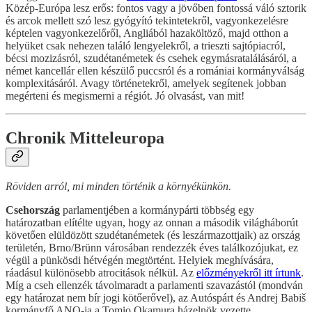
Közép-Európa lesz erős: fontos vagy a jövőben fontossá váló sztorik
és arcok mellett szó lesz gyógyító tekintetekről, vagyonkezelésre
képtelen vagyonkezelőről, Angliából hazaköltöző, majd otthon a
helyüket csak nehezen találó lengyelekről, a trieszti sajtópiacról,
bécsi mozizásról, szudétanémetek és csehek egymásratalálásáról, a
német kancellár ellen készülő puccsról és a romániai kormányválság
komplexitásáról. Avagy történetekről, amelyek segítenek jobban
megérteni és megismerni a régiót. Jó olvasást, van mit!
Chronik Mitteleuropa
Röviden arról, mi minden történik a környékünkön.
Csehország
parlamentjében a kormánypárti többség egy
határozatban elítélte ugyan, hogy az onnan a második világháborút
követően elüldözött szudétanémetek (és leszármazottjaik) az ország
területén, Brno/Brünn városában rendezzék éves találkozójukat, ez
végül a pünkösdi hétvégén megtörtént. Helyiek meghívására,
ráadásul különösebb atrocitások nélkül. Az
előzményekről itt írtunk
.
Míg a cseh ellenzék távolmaradt a parlamenti szavazástól (mondván
egy határozat nem bír jogi kötőerővel), az Autóspárt és Andrej Babiš
kormányfő ANO-ja a Tomio Okamura házelnök vezette