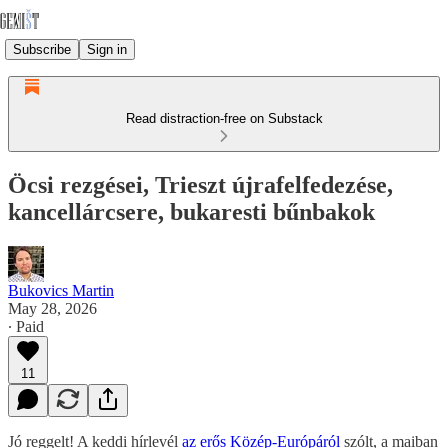
Subscribe
Sign in
Read distraction-free on Substack
Öcsi rezgései, Trieszt újrafelfedezése,
kancellárcsere, bukaresti bűnbakok
Bukovics Martin
May 28, 2026
∙ Paid
11
Jó reggelt! A keddi hírlevél
az erős Közép-Európáról
szólt, a maiban