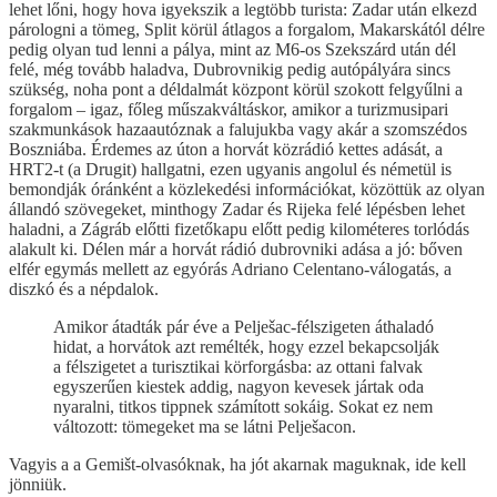
lehet lőni, hogy hova igyekszik a legtöbb turista: Zadar után elkezd
párologni a tömeg, Split körül átlagos a forgalom, Makarskától délre
pedig olyan tud lenni a pálya, mint az M6-os Szekszárd után dél
felé, még tovább haladva, Dubrovnikig pedig autópályára sincs
szükség, noha pont a déldalmát központ körül szokott felgyűlni a
forgalom – igaz, főleg műszakváltáskor, amikor a turizmusipari
szakmunkások hazaautóznak a falujukba vagy akár a szomszédos
Boszniába. Érdemes az úton a horvát közrádió kettes adását, a
HRT2-t (a Drugit) hallgatni, ezen ugyanis angolul és németül is
bemondják óránként a közlekedési információkat, közöttük az olyan
állandó szövegeket, minthogy Zadar és Rijeka felé lépésben lehet
haladni, a Zágráb előtti fizetőkapu előtt pedig kilométeres torlódás
alakult ki. Délen már a horvát rádió dubrovniki adása a jó: bőven
elfér egymás mellett az egyórás Adriano Celentano-válogatás, a
diszkó és a népdalok.
Amikor átadták pár éve a Pelješac-félszigeten áthaladó
hidat, a horvátok azt remélték, hogy ezzel bekapcsolják
a félszigetet a turisztikai körforgásba: az ottani falvak
egyszerűen kiestek addig, nagyon kevesek jártak oda
nyaralni, titkos tippnek számított sokáig. Sokat ez nem
változott: tömegeket ma se látni Pelješacon.
Vagyis a a Gemišt-olvasóknak, ha jót akarnak maguknak, ide kell
jönniük.