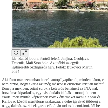
Ide. Balról jobbra, fentről lefelé: Janjina, Osobjava,
Trstenik, Mali Ston öble. Az utóbbi az egyik
leghíresebb osztrigázós hely. Fotók: Bukovics Martin,
2024
Aki látott már szezonban horvát autópályapihenőt, mindent látott, és
nem biztos, hogy akarja azt még máskor is elviselni: irdatlan méretű
tömeg a mekiben, óriási sorok a kéteurós benzinért az INA-nál,
borzalmas kiparkolás, egymást dudáló idióták – mondjuk nem
csoda, mert miután képtelenek voltak éttermeket rakni a Zadar és
Karlovac közötti másfélórás szakaszra, a délre igyekvő többség a
nagy, dalmát-isztriai elágazás előtt/után tud csak enni-inni. Jól be