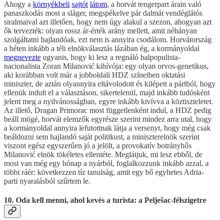
Ahogy a
környékbeli
sajtót
látom
, a horvát tengerpart árain való
panaszkodás most a sláger, megspékelve pár dalmát vendéglátós
siralmaival azt illetően, hogy nem úgy alakul a szezon, ahogyan azt
ők tervezték: olyan rossz ár-érték arány mellett, amit néhányan
szolgáltatni hajlandóak, ezt nem is annyira csodálom. Horvátország
a héten inkább a téli elnökválasztás lázában ég, a kormányoldal
megnevezte
ugyanis, hogy ki lesz a regnáló balpopulista-
nacionalista Zoran Milanović kihívója: egy olyan orvos-genetikus,
aki korábban volt már a jobboldali HDZ színeiben oktatási
miniszter, de aztán olyannyira eltávolodott és kilépett a pártból, hogy
ellenük indult el a választáson, sikertelenül, majd inkább tudósként
jelent meg a nyilvánosságban, egyre inkább kivívva a köztiszteletet.
Az illető, Dragan Primorac most függetlenként indul, a HDZ pedig
beáll mögé, horvát elemzők egyrésze szerint mindez arra utal, hogy
a kormányoldal annyira lefutottnak látja a versenyt, hogy még csak
beáldozni sem hajlandó saját politikust, a miniszterelnök szerint
viszont egész egyszerűen jó a jelölt, a provokatív botrányhős
Milanović elnök tökéletes ellentéte. Meglátjuk, mi lesz ebből, de
most van még egy hónap a nyárból, foglalkozzunk inkább azzal, a
többi ráér: következzen tíz tanulság, amit egy bő egyhetes Adria-
parti nyaralásból szűrtem le.
10. Oda kell menni, ahol kevés a turista: a
Pelješac-félszigetre