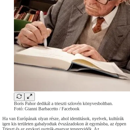
Boris Pahor dedikál a trieszti szlovén könyvesboltban.
Fotó: Gianni Barbacetto / Facebook
Ha van Európának olyan része, ahol identitások, nyelvek, kultúrák
igen kis területen gabalyodtak évszázadokon át egymásba, az éppen
Trieszt és az egykori osztrák-magyar tengervidék. Az