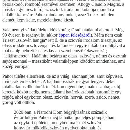
betolakodó, romboló eszmével szemben. Ahogy Claudio Magris, a
másik nagy trieszti író, az osztrák irodalom kutatója mondta a
halálhír kapcsán: Pahor mindannyiunkat, azaz Trieszt minden
elemét, képviselte, megjelenítette kicsit.
Valamennyi vádat túlélte, idős koráig fáradhatatlanul alkotott. Még
99 évesen is regényt írt (akkor
éppen feleségéről
). Mára nem csak
Trieszt „szlovén hangja“ lett ő, de a szlovén irodalom triesztije, az
olasz irodalom szlovénja – és különösen egyre inkább a múltjával a
mai napig nehézkesen és lassan szembenéző Olaszország
„lelkiismerete“. Halálhíre bejárta az olasz, szlovén, német és osztrák
sajtót azonnal – triesztiként valamiképpen kötődött mindenhez, ami
közép-európai.
Pahor túlélte ellenfeleit, de az a világ, ahonnan jött, amit képviselt,
már csak emlék lehet. A hajdani osztrák-magyar tengervidéket
totalitariánus diktatúrák tették homogénebbé, unalmasabbá; az új
keretek között pedig nemzetállami határok szabtak háromfelé egy
régiót, ahol egykoron olasz, szlovén, horvát, szerb, zsidó, német,
görög volt otthon.
2020-ban, a Narodni Dom felgyújtásának századik
évfordulóján Pahor még láthatta újra teljes pompájában
az egykori épületet, amelyben ma ismét szlovén
könyvtár működik, szlovén nyelvet oktatnak, és