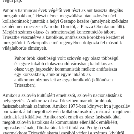
végül pap.
Pahor a harmincas évek végétől vett részt az antifasiszta illegális
mozgalmakban, Trieszt német megszállása után szlovén náci
kollaboránsok juttatták a helyi Gestapo kezére (amelynek székháza
szintén nem messze a Narodni Domtól, a Piazza Oberdanon állt).
Megjárt számos olasz- és németországi koncentrációs tábort.
Triesztbe visszatérve a katolikus, antifasiszta körökben kezdett el
mozgolódni. Nekropolis című regényében dolgozta fel második
világháborús élményeit.
Pahor örök kisebbségi volt: szlovén egy olasz többségű
és egyre inkább elolaszosodó városban; katolikus az
olasz vagy jugoszláv kommunisták mellett; antifasiszta
egy korszakban, amikor egyre inkább az
antikommunizmus lett az egyeduralkodó (különösen
Triesztben).
Amikor a szlovén kultúráért emelt szót, szlovén nacionalistának
bélyegezték. Amikor az olasz Triesztben maradt, árulónak,
fasisztabarátnak számított. Amikor 1975-ben könyvet írt a jugoszláv
partizánok által megölt szlovén kollaboránsokról, már-már majdnem
nácinak lett kikiáltva. Amikor szót emelt az olasz fasiszták által
megölt szlovén katolikus és kommunista ellenállók emlékéért,
jugoszlavistának, Tito-barátnak lett titulálva. Pedig ő csak
gyermekkora Triesztjét akarta igazából védeni a számos, kívülről