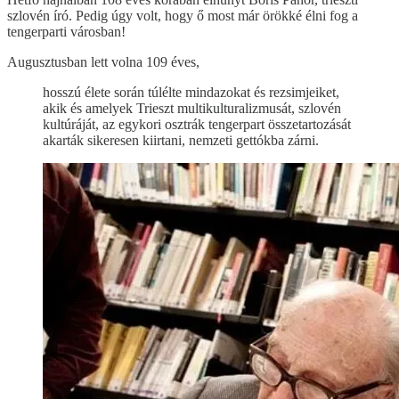
szlovén író. Pedig úgy volt, hogy ő most már örökké élni fog a
tengerparti városban!
Augusztusban lett volna 109 éves,
hosszú élete során túlélte mindazokat és rezsimjeiket,
akik és amelyek Trieszt multikulturalizmusát, szlovén
kultúráját, az egykori osztrák tengerpart összetartozását
akarták sikeresen kiirtani, nemzeti gettókba zárni.