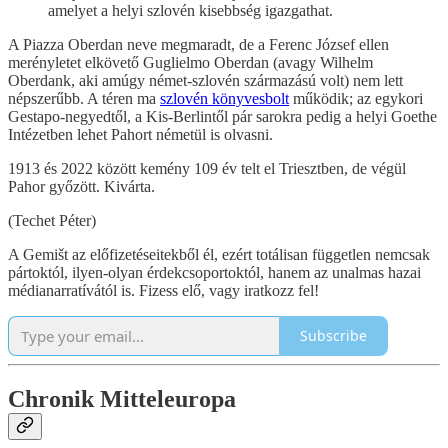
amelyet a helyi szlovén kisebbség igazgathat.
A Piazza Oberdan neve megmaradt, de a Ferenc József ellen
merényletet elkövető Guglielmo Oberdan (avagy Wilhelm
Oberdank, aki amúgy német-szlovén származású volt) nem lett
népszerűbb. A téren ma
szlovén könyvesbolt
működik; az egykori
Gestapo-negyedtől, a Kis-Berlintől pár sarokra pedig a helyi Goethe
Intézetben lehet Pahort németül is olvasni.
1913 és 2022 között kemény 109 év telt el Triesztben, de végül
Pahor győzött. Kivárta.
(Techet Péter)
A Gemišt az előfizetéseitekből él, ezért totálisan független nemcsak
pártoktól, ilyen-olyan érdekcsoportoktól, hanem az unalmas hazai
médianarratívától is. Fizess elő, vagy iratkozz fel!
Subscribe
Chronik Mitteleuropa