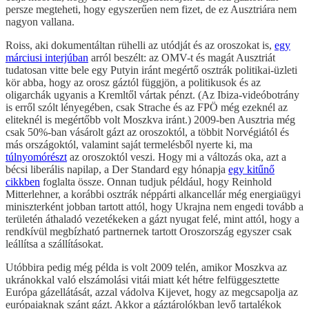
persze megteheti, hogy egyszerűen nem fizet, de ez Ausztriára nem
nagyon vallana.
Roiss, aki dokumentáltan rühelli az utódját és az oroszokat is,
egy
márciusi interjúban
arról beszélt: az OMV-t és magát Ausztriát
tudatosan vitte bele egy Putyin iránt megértő osztrák politikai-üzleti
kör abba, hogy az orosz gáztól függjön, a politikusok és az
oligarchák ugyanis a Kremltől vártak pénzt. (Az Ibiza-videóbotrány
is erről szólt lényegében, csak Strache és az FPÖ még ezeknél az
eliteknél is megértőbb volt Moszkva iránt.) 2009-ben Ausztria még
csak 50%-ban vásárolt gázt az oroszoktól, a többit Norvégiától és
más országoktól, valamint saját termelésből nyerte ki, ma
túlnyomórészt
az oroszoktól veszi. Hogy mi a változás oka, azt a
bécsi liberális napilap, a Der Standard egy hónapja
egy kitűnő
cikkben
foglalta össze. Onnan tudjuk például, hogy Reinhold
Mitterlehner, a korábbi osztrák néppárti alkancellár még energiaügyi
miniszterként jobban tartott attól, hogy Ukrajna nem engedi tovább a
területén áthaladó vezetékeken a gázt nyugat felé, mint attól, hogy a
rendkívül megbízható partnernek tartott Oroszország egyszer csak
leállítsa a szállításokat.
Utóbbira pedig még példa is volt 2009 telén, amikor Moszkva az
ukránokkal való elszámolási vitái miatt két hétre felfüggesztette
Európa gázellátását, azzal vádolva Kijevet, hogy az megcsapolja az
európaiaknak szánt gázt. Akkor a gáztárolókban levő tartalékok