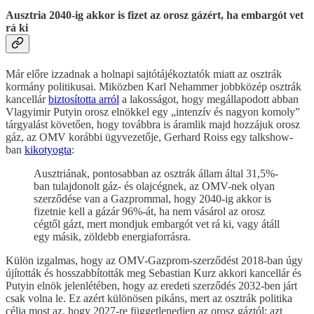
Ausztria 2040-ig akkor is fizet az orosz gázért, ha embargót vet
rá ki
Már előre izzadnak a holnapi sajtótájékoztatók miatt az osztrák
kormány politikusai. Miközben Karl Nehammer jobbközép osztrák
kancellár
biztosította arról
a lakosságot, hogy megállapodott abban
Vlagyimir Putyin orosz elnökkel egy „intenzív és nagyon komoly”
tárgyalást követően, hogy továbbra is áramlik majd hozzájuk orosz
gáz, az OMV korábbi ügyvezetője, Gerhard Roiss egy talkshow-
ban
kikotyogta
:
Ausztriának, pontosabban az osztrák állam által 31,5%-
ban tulajdonolt gáz- és olajcégnek, az OMV-nek olyan
szerződése van a Gazprommal, hogy 2040-ig akkor is
fizetnie kell a gázár 96%-át, ha nem vásárol az orosz
cégtől gázt, mert mondjuk embargót vet rá ki, vagy átáll
egy másik, zöldebb energiaforrásra.
Külön izgalmas, hogy az OMV-Gazprom-szerződést 2018-ban úgy
újították és hosszabbították meg Sebastian Kurz akkori kancellár és
Putyin elnök jelenlétében, hogy az eredeti szerződés 2032-ben járt
csak volna le. Ez azért különösen pikáns, mert az osztrák politika
célja most az, hogy 2027-re függetlenedjen az orosz gáztól: azt