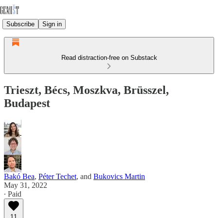
Subscribe
Sign in
Read distraction-free on Substack
Trieszt, Bécs, Moszkva, Brüsszel,
Budapest
Bakó Bea
,
Péter Techet
, and
Bukovics Martin
May 31, 2022
∙ Paid
11