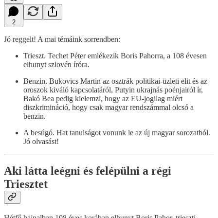
2
Jó reggelt! A mai témáink sorrendben:
Trieszt. Techet Péter emlékezik Boris Pahorra, a 108 évesen
elhunyt szlovén íróra.
Benzin. Bukovics Martin az osztrák politikai-üzleti elit és az
oroszok kiváló kapcsolatáról, Putyin ukrajnás poénjairól ír,
Bakó Bea pedig kielemzi, hogy az EU-jogilag miért
diszkrimináció, hogy csak magyar rendszámmal olcsó a
benzin.
A besúgó. Hat tanulságot vonunk le az új magyar sorozatból.
Jó olvasást!
Aki látta leégni és felépülni a régi
Triesztet
Hétfő hajnalban 108 éves korában elhunyt Boris Pahor, trieszti