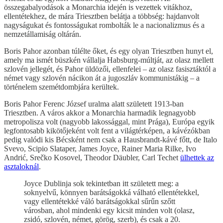
összegabalyodások a Monarchia idején is vezettek vitákhoz,
ellentétekhez, de mára Triesztben belátja a többség: hajdanvolt
nagyságukat és fontosságukat rombolták le a nacionalizmus és a
nemzetállamiság oltárán.
Boris Pahor azonban túlélte őket, és egy olyan Triesztben hunyt el,
amely ma ismét büszkén vállalja Habsburg-múltját, az olasz mellett
szlovén jellegét, és Pahor üldözői, ellenfelei – az olasz fasisztáktól a
német vagy szlovén nácikon át a jugoszláv kommunistákig – a
történelem szemétdombjára kerültek.
Boris Pahor Ferenc József uralma alatt született 1913-ban
Triesztben. A város akkor a Monarchia harmadik legnagyobb
metropolisza volt (nagyobb lakossággal, mint Prága), Európa egyik
legfontosabb kikötőjeként volt fent a világtérképen, a kávézókban
pedig valódi kis Bécsként nem csak a Hausbrandt-kávé főtt, de Italo
Svevo, Scipio Slataper, James Joyce, Rainer Maria Rilke, Ivo
Andrić, Srečko Kosovel, Theodor Däubler, Carl Techet
ülhettek az
asztaloknál
.
Joyce Dublinja sok tekintetban itt született meg: a
soknyelvű, könnyen barátságokká válható ellentétekkel,
vagy ellentétekké váló barátságokkal sűrűn szőtt
városban, ahol mindenki egy kicsit minden volt (olasz,
zsidó, szlovén, német, görög, szerb), és csak a 20.