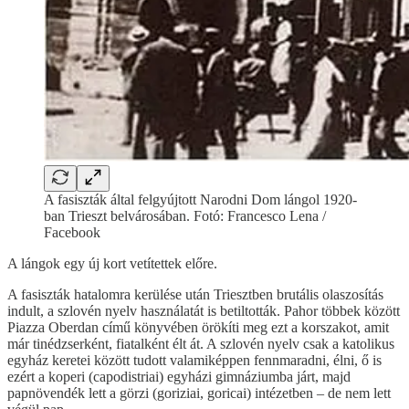
A fasiszták által felgyújtott Narodni Dom lángol 1920-
ban Trieszt belvárosában. Fotó: Francesco Lena /
Facebook
A lángok egy új kort vetítettek előre.
A fasiszták hatalomra kerülése után Triesztben brutális olaszosítás
indult, a szlovén nyelv használatát is betiltották. Pahor többek között
Piazza Oberdan című könyvében örökíti meg ezt a korszakot, amit
már tinédzserként, fiatalként élt át. A szlovén nyelv csak a katolikus
egyház keretei között tudott valamiképpen fennmaradni, élni, ő is
ezért a koperi (capodistriai) egyházi gimnáziumba járt, majd
papnövendék lett a görzi (goriziai, goricai) intézetben – de nem lett