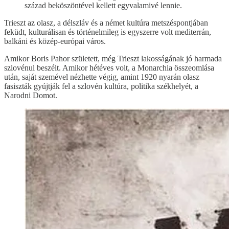
század beköszöntével kellett egyvalamivé lennie.
Trieszt az olasz, a délszláv és a német kultúra metszéspontjában
feküdt, kulturálisan és történelmileg is egyszerre volt mediterrán,
balkáni és közép-európai város.
Amikor Boris Pahor született, még Trieszt lakosságának jó harmada
szlovénul beszélt. Amikor hétéves volt, a Monarchia összeomlása
után, saját szemével nézhette végig, amint 1920 nyarán olasz
fasiszták gyújtják fel a szlovén kultúra, politika székhelyét, a
Narodni Domot.