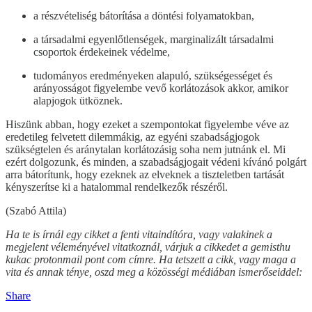
a részvételiség bátorítása a döntési folyamatokban,
a társadalmi egyenlőtlenségek, marginalizált társadalmi
csoportok érdekeinek védelme,
tudományos eredményeken alapuló, szükségességet és
arányosságot figyelembe vevő korlátozások akkor, amikor
alapjogok ütköznek.
Hiszünk abban, hogy ezeket a szempontokat figyelembe véve az
eredetileg felvetett dilemmákig, az egyéni szabadságjogok
szükségtelen és aránytalan korlátozásig soha nem jutnánk el. Mi
ezért dolgozunk, és minden, a szabadságjogait védeni kívánó polgárt
arra bátorítunk, hogy ezeknek az elveknek a tiszteletben tartását
kényszerítse ki a hatalommal rendelkezők részéről.
(Szabó Attila)
Ha te is írnál egy cikket a fenti vitaindítóra, vagy valakinek a
megjelent véleményével vitatkoznál, várjuk a cikkedet a gemisthu
kukac protonmail pont com címre. Ha tetszett a cikk, vagy maga a
vita és annak ténye, oszd meg a közösségi médiában ismerőseiddel:
Share