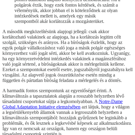
polgárok érzik, hogy ezek fontos kérdések, és számít a
véleményük, akkor jobban el is köteleződnek az olyan
intézkedések mellett is, amelyek egy másik
szempontból akár korlátozzák a mozgásterüket.
A második megközelítésünk alapjogi jellegű: csak akkor
korlátozható valakinek az alapjoga, ha a korlátozás legitim célt
szolgál, szükséges és arányos. Ha a bíróságok észlelik, hogy az
egyik polgár vállalkozáshoz való joga a másik polgár egészséges
környezethez való jogát sérti, akkor be kell avatkozniuk. Ugyanígy,
ha egy környezetvédelmi intézkedés valakinek a magánszférához
való jogát sértené, a bíróságoknak akkor is mérlegelniük kellene.
Ezeket a szempontokat esetről esetre, jogszabályról jogszabályra kell
vizsgálni. Az alapvető jogok összeütközése esetén mindig a
független és pártatlan bíróság feladata a mérlegelés és a döntés.
A harmadik fontos szempontunk az egyenlőséget érinti. A
klímaváltozás a tapasztalatok alapján a rosszabb helyzetben lévő
társadalmi csoportokat sújtja a legkomolyabban. A
Notre-Dame
Global Adaptation Initiative elemzésében
azt látjuk, hogy a világon
a legsérülékenyebb államok vannak a legrosszabb helyzetben a
klímaváltozás szempontjából: hozzájuk gyűrűznek be leginkább a
problémák, és ők lesznek a legkevésbé képesek az alkalmazkodásra.
Így van ez nemcsak az országok, hanem egy országon belüli
társadalmi csoportok szintjén is.