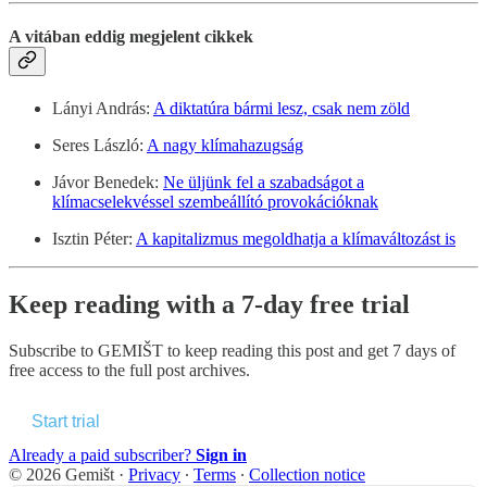
A vitában eddig megjelent cikkek
Lányi András:
A diktatúra bármi lesz, csak nem zöld
Seres László:
A nagy klímahazugság
Jávor Benedek:
Ne üljünk fel a szabadságot a
klímacselekvéssel szembeállító provokációknak
Isztin Péter:
A kapitalizmus megoldhatja a klímaváltozást is
Keep reading with a 7-day free trial
Subscribe to
GEMIŠT
to keep reading this post and get 7 days of
free access to the full post archives.
Start trial
Already a paid subscriber?
Sign in
© 2026 Gemišt
·
Privacy
∙
Terms
∙
Collection notice