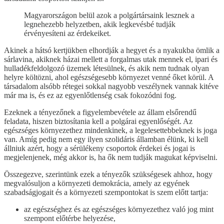
Magyarországon belül azok a polgártársaink lesznek a
legnehezebb helyzetben, akik legkevésbé tudják
érvényesíteni az érdekeiket.
Akinek a hátsó kertjükben elhordják a hegyet és a nyakukba ömlik a
sárlavina, akiknek házai mellett a forgalmas utak mennek el, ipari és
hulladékfeldolgozó üzemek létesülnek, és akik nem tudnak olyan
helyre költözni, ahol egészségesebb környezet venné őket körül. A
társadalom alsóbb rétegei sokkal nagyobb veszélynek vannak kitéve
már ma is, és ez az egyenlőtlenség csak fokozódni fog.
Ezeknek a tényezőnek a figyelembevétele az állam elsőrendű
feladata, hiszen biztosítania kell a polgárai egyenlőségét. Az
egészséges környezethez mindenkinek, a legelesettebbeknek is joga
van. Amíg pedig nem egy ilyen szolidáris államban élünk, ki kell
állniuk azért, hogy a sérülékeny csoportok érdekei és jogai is
megjelenjenek, még akkor is, ha ők nem tudják magukat képviselni.
Összegezve, szerintünk ezek a tényezők szükségesek ahhoz, hogy
megvalósuljon a környezeti demokrácia, amely az egyének
szabadságjogait és a környezeti szempontokat is szem előtt tartja:
az egészséghez és az egészséges környezethez való jog mint
szempont előtérbe helyezése,