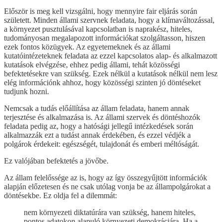
Először is meg kell vizsgálni, hogy mennyire fair eljárás során
született. Minden állami szervnek feladata, hogy a klímaváltozással,
a környezet pusztulásával kapcsolatban is naprakész, hiteles,
tudományosan megalapozott információkat szolgáltasson, hiszen
ezek fontos közügyek. Az egyetemeknek és az állami
kutatóintézeteknek feladata az ezzel kapcsolatos alap- és alkalmazott
kutatások elvégzése, ehhez pedig állami, tehát közösségi
befektetésekre van szükség. Ezek nélkül a kutatások nélkül nem lesz
elég információnk ahhoz, hogy közösségi szinten jó döntéseket
tudjunk hozni.
Nemcsak a tudás előállítása az állam feladata, hanem annak
terjesztése és alkalmazása is. Az állami szervek és döntéshozók
feladata pedig az, hogy a hatósági jellegű intézkedések során
alkalmazzák ezt a tudást annak érdekében, és ezzel védjék a
polgárok érdekeit: egészségét, tulajdonát és emberi méltóságát.
Ez valójában befektetés a jövőbe.
Az állam felelőssége az is, hogy az így összegyűjtött információk
alapján előzetesen és ne csak utólag vonja be az állampolgárokat a
döntésekbe. Ez oldja fel a dilemmát:
nem környezeti diktatúrára van szükség, hanem hiteles,
pontos adatokon alapuló környezeti demokráciára. Ha a