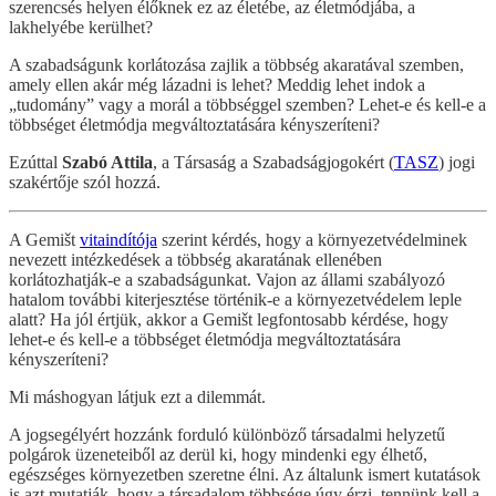
szerencsés helyen élőknek ez az életébe, az életmódjába, a
lakhelyébe kerülhet?
A szabadságunk korlátozása zajlik a többség akaratával szemben,
amely ellen akár még lázadni is lehet? Meddig lehet indok a
„tudomány” vagy a morál a többséggel szemben? Lehet-e és kell-e a
többséget életmódja megváltoztatására kényszeríteni?
Ezúttal
Szabó Attila
, a Társaság a Szabadságjogokért (
TASZ
) jogi
szakértője szól hozzá.
A Gemišt
vitaindítója
szerint kérdés, hogy a környezetvédelminek
nevezett intézkedések a többség akaratának ellenében
korlátozhatják-e a szabadságunkat. Vajon az állami szabályozó
hatalom további kiterjesztése történik-e a környezetvédelem leple
alatt?
Ha jól értjük, akkor a Gemišt legfontosabb kérdése, hogy
lehet-e és kell-e a többséget életmódja megváltoztatására
kényszeríteni?
Mi máshogyan látjuk ezt a dilemmát.
A jogsegélyért hozzánk forduló különböző társadalmi helyzetű
polgárok üzeneteiből az derül ki, hogy mindenki egy élhető,
egészséges környezetben szeretne élni. Az általunk ismert kutatások
is azt mutatják, hogy a társadalom többsége úgy érzi, tennünk kell a