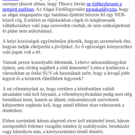
szerepet játszott abban, hogy Tiborcz István
ne építkezhessen a
nemzeti parkban
. Az Aligai Fürdőegyesület
megakadályozta
, hogy
az aligai magaspartra egy hatalmas épületet húzzon fel egy NER-
közeli cég. Ezekben az eljárásokban cégek és tulajdonosaik
vállalkozáshoz való joga szenvedett csorbát, de nem szükségtelenül
és pláne nem aránytalanul.
A helyi közösségek egyértelműen jelezték, hogyan szeretnének élni,
hogyan tudják elképzelni a jövőjüket. Az ő egészséges környezethez
való joguk volt a tét.
Vannak persze komolyabb dilemmák. Lehet-e akkumulátorgyárat
építeni, ami elvileg segítheti a zöld átmenetet? Lehet-e korlátozni a
városokban az óriási SUV-ok használatát azért, hogy a levegő jobb
legyen és a közterek élhetőbbek legyenek?
A mi véleményünk az, hogy ezekben a kérdésekben valódi
társadalmi vitát kell folytatni, a véleménynyilvánítást pedig nem elég
formálissá tenni, hanem az állami, önkormányzati szerveknek
kifejezetten segítenie kell, hogy minél többen részt vehessenek a
döntésben.
Ebben szerintünk három alapvető elvre kell tekintettel lenni, három
szempontból érdemes vizsgálni minden új szabályozást, beruházást
vagy bármilyen más, a környezetünket érintő döntést.