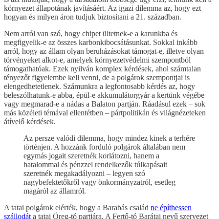
környezet állapotának javításáért. Az igazi dilemma az, hogy ezt
hogyan és milyen áron tudjuk biztosítani a 21. században.
Nem arról van szó, hogy chipet ültetnek-e a karunkba és
megfigyelik-e az összes karbonkibocsátásunkat. Sokkal inkább
arról, hogy az állam olyan beruházásokat támogat-e, illetve olyan
törvényeket alkot-e, amelyek környezetvédelmi szempontból
támogathatóak. Ezek nyilván komplex kérdések, ahol számtalan
tényezőt figyelembe kell venni, de a polgárok szempontjai is
elengedhetetlenek. Számunkra a legfontosabb kérdés az, hogy
beleszólhatunk-e abba, épül-e akkumulátorgyár a kertünk végébe
vagy megmarad-e a nádas a Balaton partján. Ráadásul ezek – sok
más közéleti témával ellentétben – pártpolitikán és világnézeteken
átívelő kérdések.
Az persze valódi dilemma, hogy mindez kinek a terhére
történjen. A hozzánk forduló polgárok általában nem
egymás jogait szeretnék korlátozni, hanem a
hatalommal és pénzzel rendelkezők túlkapásait
szeretnék megakadályozni – legyen szó
nagybefektetőkről vagy önkormányzatról, esetleg
magáról az államról.
A tatai polgárok elérték, hogy a Barabás család
ne építhessen
szállodát
a tatai Öreg-tó partjára. A Fertő-tó Barátai nevű szervezet