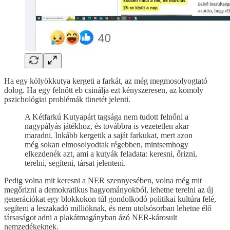
Ha egy kölyökkutya kergeti a farkát, az még megmosolyogtató
dolog. Ha egy felnőtt eb csinálja ezt kényszeresen, az komoly
pszichológiai problémák tünetét jelenti.
A Kétfarkú Kutyapárt tagsága nem tudott felnőni a
nagypályás játékhoz, és továbbra is vezetetlen akar
maradni. Inkább kergetik a saját farkukat, mert azon
még sokan elmosolyodtak régebben, mintsemhogy
elkezdenék azt, ami a kutyák feladata: keresni, őrizni,
terelni, segíteni, társat jelenteni.
Pedig volna mit keresni a NER szennyesében, volna még mit
megőrizni a demokratikus hagyományokból, lehetne terelni az új
generációkat egy blokkokon túl gondolkodó politikai kultúra felé,
segíteni a leszakadó millióknak, és nem utolsósorban lehetne élő
társaságot adni a plakátmagányban ázó NER-károsult
nemzedékeknek.