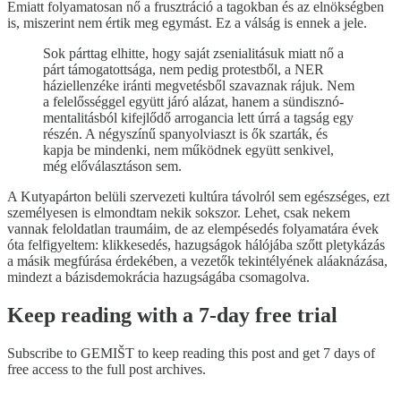
Emiatt folyamatosan nő a frusztráció a tagokban és az elnökségben
is, miszerint nem értik meg egymást. Ez a válság is ennek a jele.
Sok párttag elhitte, hogy saját zsenialitásuk miatt nő a
párt támogatottsága, nem pedig protestből, a NER
háziellenzéke iránti megvetésből szavaznak rájuk. Nem
a felelősséggel együtt járó alázat, hanem a sündisznó-
mentalitásból kifejlődő arrogancia lett úrrá a tagság egy
részén. A négyszínű spanyolviaszt is ők szarták, és
kapja be mindenki, nem működnek együtt senkivel,
még előválasztáson sem.
A Kutyapárton belüli szervezeti kultúra távolról sem egészséges, ezt
személyesen is elmondtam nekik sokszor. Lehet, csak nekem
vannak feloldatlan traumáim, de az elempésedés folyamatára évek
óta felfigyeltem: klikkesedés, hazugságok hálójába szőtt pletykázás
a másik megfúrása érdekében, a vezetők tekintélyének aláaknázása,
mindezt a bázisdemokrácia hazugságába csomagolva.
Keep reading with a 7-day free trial
Subscribe to
GEMIŠT
to keep reading this post and get 7 days of
free access to the full post archives.