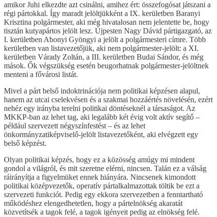
amikor Juhi elkezdte azt csinálni, amihez ért: összefogósat játszani a
régi pártokkal. Így maradt jelöltjükként a IX. kerületben Baranyi
Krisztina polgármester, aki még hivatalosan nem jelentette be, hogy
tisztán kutyapártos jelölt lesz. Újpesten Nagy Dávid pártigazgató, az
I. kerületben Abonyi Gyöngyi a jelölt a polgármesteri címre. Több
kerületben van listavezetőjük, aki nem polgármester-jelölt: a XI.
kerületben Várady Zoltán, a III. kerületben Budai Sándor, és még
mások. Ők végszükség esetén beugorhatnak polgármester-jelöltnek
menteni a fővárosi listát.
Mivel a párt belső indoktrinációja nem politikai képzésen alapul,
hanem az utcai cselekvésen és a szakmai hozzáértés növelésén, ezért
nehéz egy irányba terelni politikai döntéseknél a társaságot. Az
MKKP-ban az lehet tag, aki legalább két évig volt aktív segítő –
például szervezett négyszínfestést – és az lehet
önkormányzatiképviselő-jelölt listavezetőként, aki elvégzett egy
belső képzést.
Olyan politikai képzés, hogy ez a közösség amúgy mi mindent
gondol a világról, és mit szeretne elérni, nincsen. Talán ez a válság
ráirányítja a figyelmüket ennek hiányára. Nincsenek kimondott
politikai középvezetők, operatív pártalkalmazottak töltik be ezt a
szervezeti funkciót. Pedig egy ekkora szervezetben a fenntartható
működéshez elengedhetetlen, hogy a pártelnökség akaratát
közvetítsék a tagok felé, a tagok igényeit pedig az elnökség felé.