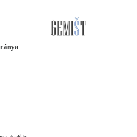
áránya
sa, de előtte: