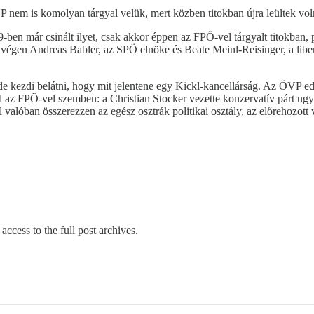
P nem is komolyan tárgyal velük, mert közben titokban újra leültek v
en már csinált ilyet, csak akkor éppen az FPÖ-vel tárgyalt titokban,
gen Andreas Babler, az SPÖ elnöke és Beate Meinl-Reisinger, a liberál
de kezdi belátni, hogy mit jelentene egy Kickl-kancellárság. Az ÖVP 
el az FPÖ-vel szemben: a Christian Stocker vezette konzervatív párt u
l valóban összerezzen az egész osztrák politikai osztály, az előrehozot
access to the full post archives.