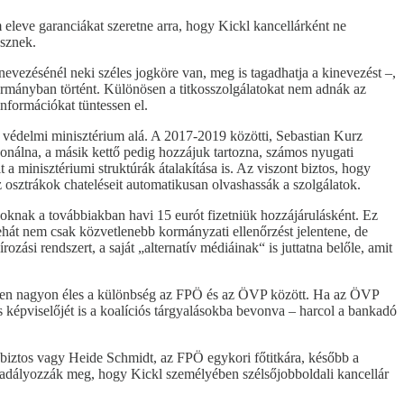
leve garanciákat szeretne arra, hogy Kickl kancellárként ne
esznek.
nevezésénél neki széles jogköre van, meg is tagadhatja a kinevezést –,
kormányban történt. Különösen a titkosszolgálatokat nem adnák az
nformációkat tüntessen el.
g a védelmi minisztérium alá. A 2017-2019 közötti, Sebastian Kurz
nálna, a másik kettő pedig hozzájuk tartozna, számos nyugati
a minisztériumi struktúrák átalakítása is. Az viszont biztos, hogy
osztrákok chateléseit automatikusan olvashassák a szolgálatok.
soknak a továbbiakban havi 15 eurót fizetniük hozzájárulásként. Ez
tehát nem csak közvetlenebb kormányzati ellenőrzést jelentene, de
ási rendszert, a saját „alternatív médiáinak“ is juttatna belőle, amit
sekben nagyon éles a különbség az FPÖ és az ÖVP között. Ha az ÖVP
 képviselőjét is a koalíciós tárgyalásokba bevonva – harcol a bankadó
biztos vagy Heide Schmidt, az FPÖ egykori főtitkára, később a
akadályozzák meg, hogy Kickl személyében szélsőjobboldali kancellár