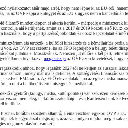
nyilatkozatot aláír majd arról, hogy nem lépne ki az EU-ból, hanem e
s, ha az ÖVP kapja a külügyet és az EU-s ügyek nem a kancellárián l
öld államfő mindenképpen el akarja kerülni – márpedig a miniszterek ki
 kontrollja alá kerüljenek, amint az a 2017 és 2019 közötti első Kurz-
asználta, hogy a pártja szélsőjobboldali és orosz kapcsolatait érintő i
minisztérium alá tartozik, a külföldi hírszerzés és a kémelhárítás pedi
lt. Az ÖVP azt szeretné, ha az FPÖ legfeljebb a belügy felett diszpo
iókat juttatna el Moszkvának. Nehezen jut dűlőre a két párt, felmerült 
igyelőállamra hivatkozva
megakasztja
az ÖVP azon követelését, hogy az 
ragaszkodik ahhoz, hogy legalább 2027-től ne kelljen az ausztriai lako
inanszírozni, amely már ma is deficites. A költségvetési finanszírozás 
s kedvelt FM4 rádió. Az FPÖ eleve átalakítaná az egész médiafinanszíroz
harcolni a balliberális értelmiséggel és médiákkal.
érdeklő ügyekről (külügy, média, kultúrpolitika) van szó, ezen kérdé
or viszont nem elég, ha körömszakadtáig – és a Raiffeisen bank kedves
ell kerülnie.
z Fischer, korábbi szocdem államfő, Heinz Fischler, egykori ÖVP-s EU-
ogy üljenek le egymással mégis újra, azaz valamilyen módon mégiscsak 
égies megmozdulásáról van szó,