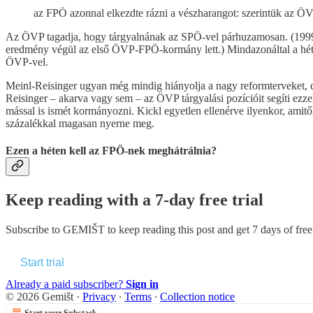
az FPÖ azonnal elkezdte rázni a vészharangot: szerintük az ÖV
Az ÖVP tagadja, hogy tárgyalnának az SPÖ-vel párhuzamosan. (1999-b
eredmény végül az első ÖVP-FPÖ-kormány lett.) Mindazonáltal a hétvé
ÖVP-vel.
Meinl-Reisinger ugyan még mindig hiányolja a nagy reformterveket, 
Reisinger – akarva vagy sem – az ÖVP tárgyalási pozícióit segíti ezz
mással is ismét kormányozni. Kickl egyetlen ellenérve ilyenkor, amitő
százalékkal magasan nyerne meg.
Ezen a héten kell az FPÖ-nek meghátrálnia?
Keep reading with a 7-day free trial
Subscribe to
GEMIŠT
to keep reading this post and get 7 days of free 
Start trial
Already a paid subscriber?
Sign in
© 2026 Gemišt
·
Privacy
∙
Terms
∙
Collection notice