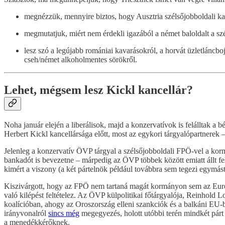
megnézzük, mennyire biztos, hogy Ausztria szélsőjobboldali kan
megmutatjuk, miért nem érdekli igazából a német baloldalt a szél
lesz szó a legújabb romániai kavarásokról, a horvát üzletláncboj
cseh/német alkoholmentes sörökről.
Lehet, mégsem lesz Kickl kancellár?
Noha január elején a liberálisok, majd a konzervatívok is felálltak a 
Herbert Kickl kancellársága előtt, most az egykori tárgyalópartnerek –
Jelenleg a konzervatív ÖVP tárgyal a szélsőjobboldali FPÖ-vel a kor
bankadót is bevezetne – márpedig az ÖVP többek között emiatt állt fel
kimért a viszony (a két pártelnök például továbbra sem tegezi egymást),
Kiszivárgott, hogy az FPÖ nem tartaná magát kormányon sem az Európ
való kilépést feltételez. Az ÖVP külpolitikai főtárgyalója, Reinhold
koalícióban, ahogy az Oroszország elleni szankciók és a balkáni EU-
irányvonalról
sincs még
megegyezés, holott utóbbi terén mindkét párt
a menedékkérőknek.