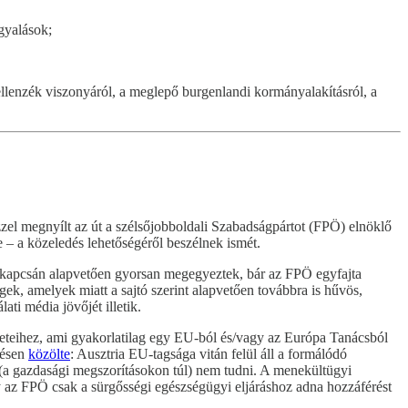
gyalások;
i ellenzék viszonyáról, a meglepő burgenlandi kormányalakításról, a
ezzel megnyílt az út a szélsőjobboldali Szabadságpártot (FPÖ) elnöklő
e – a közeledés lehetőségéről beszélnek ismét.
k kapcsán alapvetően gyorsan megegyeztek, bár az FPÖ egyfajta
ek, amelyek miatt a sajtó szerint alapvetően továbbra is hűvös,
ati média jövőjét illetik.
eteihez, ami gyakorlatilag egy EU-ból és/vagy az Európa Tanácsból
lésen
közölte
: Ausztria EU-tagsága vitán felül áll a formálódó
 (a gazdasági megszorításokon túl) nem tudni. A menekültügyi
 az FPÖ csak a sürgősségi egészségügyi eljáráshoz adna hozzáférést