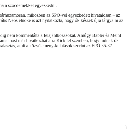
olna a szocdemekkel egyezkedni.
 párhuzamosan, miközben az SPÖ-vel egyezkedett hivatalosan – az
is Neos elnöke is azt nyilatkozta, hogy ők készek újra tárgyalni az
eddig nem kommentálta a felajánlkozásokat. Amúgy Babler és Meinl-
gyanis most már hivatkozhat arra Kickllel szemben, hogy tudnak ők
t választás, amit a közvélemény-kutatások szerint az FPÖ 35-37