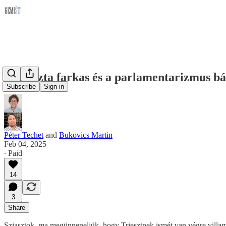
A fasiszta farkas és a parlamentarizmus b
Subscribe
Sign in
Péter Techet
and
Bukovics Martin
Feb 04, 2025
∙ Paid
14
3
Share
Sziasztok, ma megünnepeljük, hogy Triesztnek ismét van végre villamo