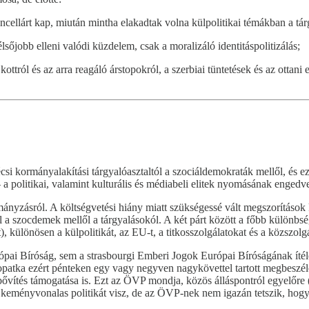
cellárt kap, miután mintha elakadtak volna külpolitikai témákban a tár
sőjobb elleni valódi küzdelem, csak a moralizáló identitáspolitizálás;
kottról és az arra reagáló árstopokról, a szerbiai tüntetések és az ottan
bécsi kormányalakítási tárgyalóasztaltól a szociáldemokraták mellől, és 
 a politikai, valamint kulturális és médiabeli elitek nyomásának engedv
mányzásról. A költségvetési hiány miatt szükségessé vált megszorításo
 a szocdemek mellől a tárgyalásokól. A két párt között a főbb különbség
 különösen a külpolitikát, az EU-t, a titkosszolgálatokat és a közszolgál
ai Bíróság, sem a strasbourgi Emberi Jogok Európai Bíróságának ítél
 Lopatka ezért pénteken egy vagy negyven nagykövettel tartott megbeszé
bővítés támogatása is. Ezt az ÖVP mondja, közös álláspontról egyelőre
 keményvonalas politikát visz, de az ÖVP-nek nem igazán tetszik, hogy