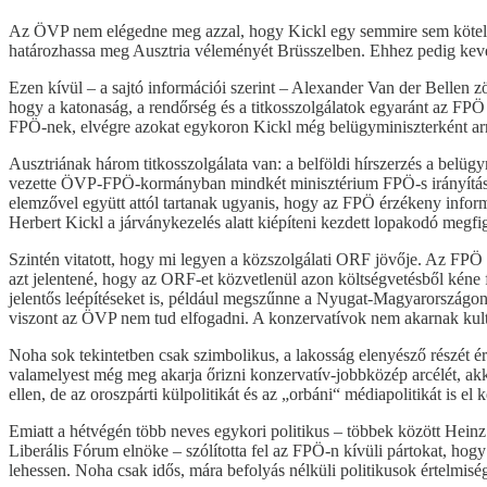
Az ÖVP nem elégedne meg azzal, hogy Kickl egy semmire sem kötelező 
határozhassa meg Ausztria véleményét Brüsszelben. Ehhez pedig kevé
Ezen kívül – a sajtó információi szerint – Alexander Van der Bellen z
hogy a katonaság, a rendőrség és a titkosszolgálatok egyaránt az FPÖ
FPÖ-nek, elvégre azokat egykoron Kickl még belügyminiszterként arra h
Ausztriának három titkosszolgálata van: a belföldi hírszerzés a belügy
vezette ÖVP-FPÖ-kormányban mindkét minisztérium FPÖ-s irányítású vo
elemzővel együtt attól tartanak ugyanis, hogy az FPÖ érzékeny informác
Herbert Kickl a járványkezelés alatt kiépíteni kezdett lopakodó megf
Szintén vitatott, hogy mi legyen a közszolgálati ORF jövője. Az FPÖ 
azt jelentené, hogy az ORF-et közvetlenül azon költségvetésből kéne f
jelentős leépítéseket is, például megszűnne a Nyugat-Magyarországon i
viszont az ÖVP nem tud elfogadni. A konzervatívok nem akarnak kultúr
Noha sok tekintetben csak szimbolikus, a lakosság elenyésző részét 
valamelyest még meg akarja őrizni konzervatív-jobbközép arcélét, akk
ellen, de az oroszpárti külpolitikát és az „orbáni“ médiapolitikát is el k
Emiatt a hétvégén több neves egykori politikus – többek között Hein
Liberális Fórum elnöke – szólította fel az FPÖ-n kívüli pártokat, h
lehessen. Noha csak idős, mára befolyás nélküli politikusok értelmis