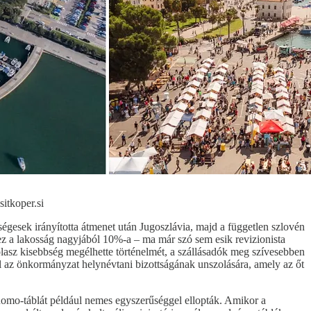
sitkoper.si
ségesek irányította átmenet után Jugoszlávia, majd a független szlovén
 ez a lakosság nagyjából 10%-a – ma már szó sem esik revizionista
 olasz kisebbség megélhette történelmét, a szállásadók meg szívesebben
el az önkormányzat helynévtani bizottságának unszolására, amely az őt
 Duomo-táblát például nemes egyszerűséggel ellopták. Amikor a