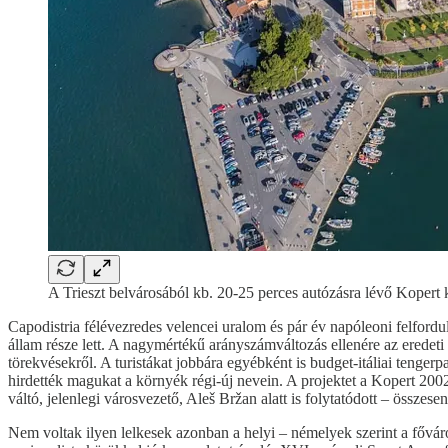
A Trieszt belvárosából kb. 20-25 perces autózásra lévő Kopert k
Capodistria félévezredes velencei uralom és pár év napóleoni felfordu
állam része lett. A nagymértékű arányszámváltozás ellenére az eredeti
törekvésekről. A turistákat jobbára egyébként is budget-itáliai tenge
hirdették magukat a környék régi-új nevein. A projektet a Kopert 2002
váltó, jelenlegi városvezető, Aleš Bržan alatt is folytatódott – összesen
Nem voltak ilyen lelkesek azonban a helyi – némelyek szerint a főváro