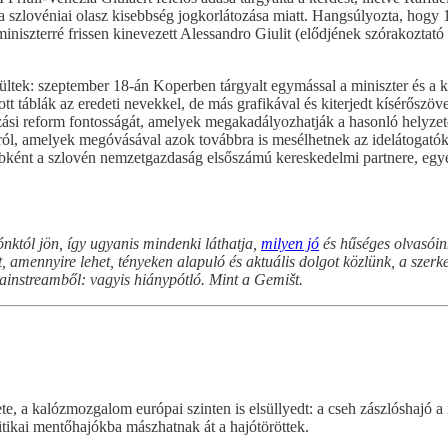
 a szlovéniai olasz kisebbség jogkorlátozása miatt. Hangsúlyozta, hogy
s miniszterré frissen kinevezett Alessandro Giulit (elődjének szórakozta
hoz ültek: szeptember 18-án Koperben tárgyalt egymással a miniszter és a
tt táblák az eredeti nevekkel, de más grafikával és kiterjedt kísérőszöv
si reform fontosságát, amelyek megakadályozhatják a hasonló helyzete
ról, amelyek megóvásával azok továbbra is mesélhetnek az idelátogat
ébként a szlovén nemzetgazdaság elsőszámú kereskedelmi partnere, eg
któl jön, így ugyanis mindenki láthatja,
milyen jó
és hűséges olvasói
mennyire lehet, tényeken alapuló és aktuális dolgot közlünk, a szerkes
mainstreamből: vagyis hiánypótló. Mint a Gemišt.
te, a kalózmozgalom európai szinten is elsüllyedt: a cseh zászlóshajó a 
itikai mentőhajókba mászhatnak át a hajótöröttek.