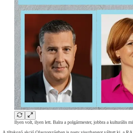
Ilyen volt, ilyen lett. Balra a polgármester, jobbra a kulturális mi
A tiltakozó akció Olaszországban is nagy visszhangot váltott ki, a RAI F