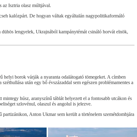
z Isztria olasz múltjával.
 cseh kalózpárt. De hogyan váltak egyáltalán nagypolitikaformáló
a dühös lengyelek, Ukrajnából kampánytémát csináló horvát elnök,
zerű helyi borok várják a nyaranta odalátogató tömegeket. A címben
ia széthullása után egy bő évszázaddal sem egészen problémamentes a
mintegy húsz, aranyszínű táblát helyezett el a fontosabb utcákon és
eliséget szlovénul, olaszul és angolul is jelezve.
ségű partizánikon, Anton Ukmar sem került a történelem szemétdombjára