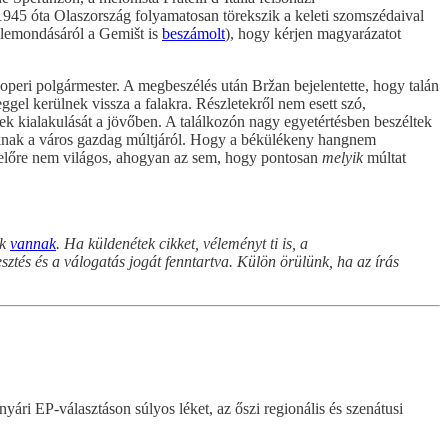
 1945 óta Olaszország folyamatosan törekszik a keleti szomszédaival
tó lemondásáról a Gemišt is
beszámolt
), hogy kérjen magyarázatot
 koperi polgármester. A megbeszélés után Bržan bejelentette, hogy talán
eggel kerülnek vissza a falakra. Részletekről nem esett szó,
k kialakulását a jövőben. A találkozón nagy egyetértésben beszéltek
óknak a város gazdag múltjáról. Hogy a békülékeny hangnem
yelőre nem világos, ahogyan az sem, hogy pontosan
melyik
múltat
nk
vannak
. Ha küldenétek cikket, véleményt ti is, a
ztés és a válogatás jogát fenntartva. Külön örülünk, ha az írás
nyári EP-választáson súlyos léket, az őszi regionális és szenátusi