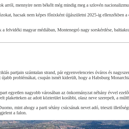
k arról, mennyire nem békélt még mindig meg a szlovén nacionalizmus a
ózokat, hacsak nem képes főnixként újjászületni 2025-ig ellenzékben a
k a felvidéki magyar médiában, Montenegró nagy sorskérdése, baltiakr
 sziklás partjain számtalan strand, pár egyenvelenceies óváros és nagys
ott újabb problémákat, csupán ismét kiderült, hogy a Habsburg Monarch
part egyetlen nagyobb városában az önkormányzat néhány évvel ezelőtt 
lt plaketteken az adott közterület korábbi, olasz neve szerepelt, a múltb
 Duomo, mint ahogy a parti sétány csúcsának nevet adó, trieszti illető
gjelent a falon.