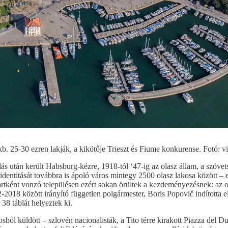
b. 25-30 ezren lakják, a kikötője Trieszt és Fiume konkurense. Fotó: vi
lás után került Habsburg-kézre, 1918-tól ‘47-ig az olasz állam, a szövet
 identitását továbbra is ápoló város mintegy 2500 olasz lakosa között –
rpartként vonzó településen ezért sokan örültek a kezdeményezésnek: az
-2018 között irányító független polgármester, Boris Popovič indította 
 38 táblát helyeztek ki.
sból küldött – szlovén nacionalisták, a Tito térre kirakott Piazza del