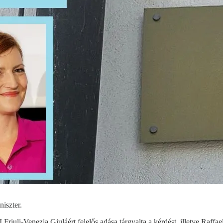
niszter.
riuli-Venezia Giuláért felelős adása tárgyalta a kérdést, illetve Raffael