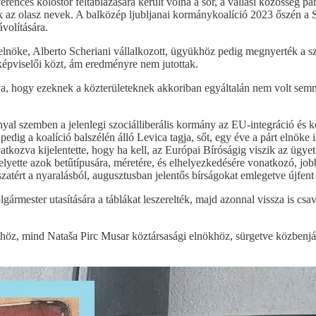
rences kolostor feltáblázására került volna a sor, a vallási közösség pa
nek az olasz nevek. A balközép ljubljanai kormánykoalíció 2023 őszén 
volítására.
lnöke, Alberto Scheriani vállalkozott, ügyükhöz pedig megnyerték a szl
m képviselői közt, ám eredményre nem jutottak.
, hogy ezeknek a közterületeknek akkoriban egyáltalán nem volt semmif
yal szemben a jelenlegi szociálliberális kormány az EU-integráció és k
o pedig a koalíció balszélén álló Levica tagja, sőt, egy éve a párt elnöke
tkozva kijelentette, hogy ha kell, az Európai Bíróságig viszik az ügyet.
helyette azok betűtípusára, méretére, és elhelyezkedésére vonatkozó, jobb
tért a nyaralásból, augusztusban jelentős bírságokat emlegetve újfent a ti
rmester utasítására a táblákat leszerelték, majd azonnal vissza is csavar
öz, mind Nataša Pirc Musar köztársasági elnökhöz, sürgetve közbenjá