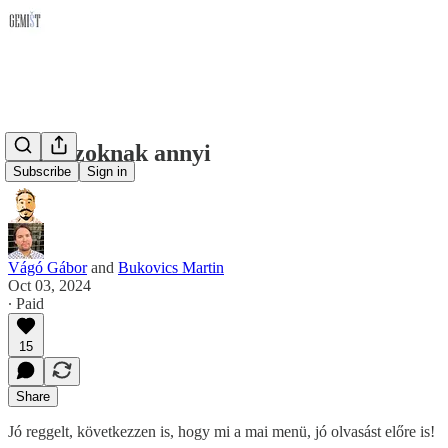
A kalózoknak annyi
Subscribe
Sign in
Vágó Gábor
and
Bukovics Martin
Oct 03, 2024
∙ Paid
15
Share
Jó reggelt, következzen is, hogy mi a mai menü, jó olvasást előre is!