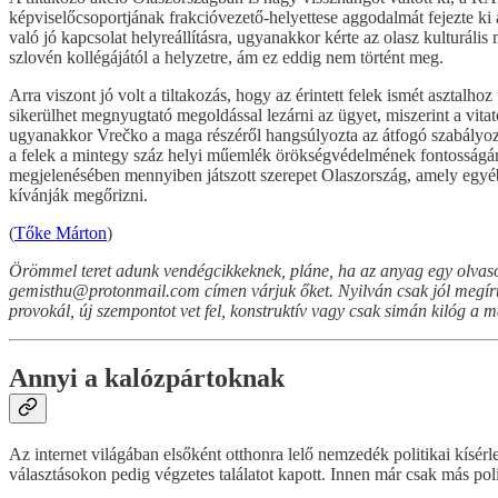
képviselőcsoportjának frakcióvezető-helyettese aggodalmát fejezte ki
való jó kapcsolat helyreállításra, ugyanakkor kérte az olasz kulturáli
szlovén kollégájától a helyzetre, ám ez eddig nem történt meg.
Arra viszont jó volt a tiltakozás, hogy az érintett felek ismét asztal
sikerülhet megnyugtató megoldással lezárni az ügyet, miszerint a vitato
ugyanakkor Vrečko a maga részéről hangsúlyozta az átfogó szabályozá
a felek a mintegy száz helyi műemlék örökségvédelmének fontosságá
megjelenésében mennyiben játszott szerepet Olaszország, amely egy
kívánják megőrizni.
(
Tőke Márton
)
Örömmel teret adunk vendégcikkeknek, pláne, ha az anyag egy olvasón
gemisthu@protonmail.com címen várjuk őket. Nyilván csak jól megírt, a
provokál, új szempontot vet fel, konstruktív vagy csak simán kilóg a 
Annyi a kalózpártoknak
Az internet világában elsőként otthonra lelő nemzedék politikai kísérle
választásokon pedig végzetes találatot kapott. Innen már csak más pol