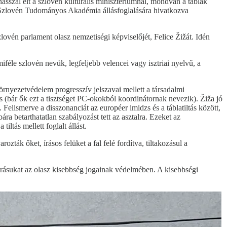
nasszal élt a szlovén kulturális minisztériumnál, mondván a táblák
a Szlovén Tudományos Akadémia állásfoglalására hivatkozva
ovén parlament olasz nemzetiségi képviselőjét, Felice Žižát. Idén
éle szlovén nevük, legfeljebb velencei vagy isztriai nyelvű, a
örnyezetvédelem progresszív jelszavai mellett a társadalmi
 is (bár ők ezt a tisztséget PC-okokból koordinátornak nevezik). Žiža jó
 Felismerve a disszonanciát az européer imidzs és a táblatiltás között,
ára betarthatatlan szabályozást tett az asztalra. Ezeket az
ltás mellett foglalt állást.
ozták őket, írásos felüket a fal felé fordítva, tiltakozásul a
rásukat az olasz kisebbség jogainak védelmében. A kisebbségi