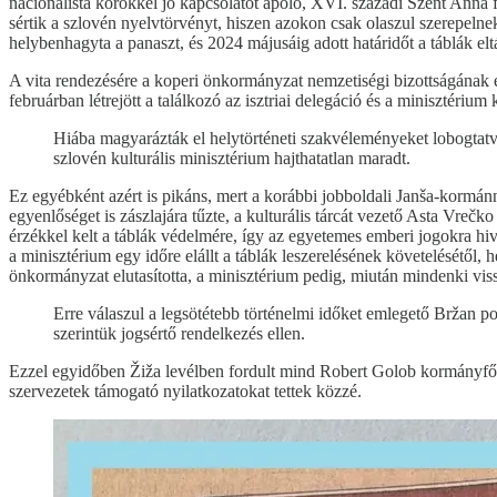
nacionalista körökkel jó kapcsolatot ápoló, XVI. századi Szent Anna fe
sértik a szlovén nyelvtörvényt, hiszen azokon csak olaszul szerepel
helybenhagyta a panaszt, és 2024 májusáig adott határidőt a táblák eltá
A vita rendezésére a koperi önkormányzat nemzetiségi bizottságának e
februárban létrejött a találkozó az isztriai delegáció és a minisztériu
Hiába magyarázták el helytörténeti szakvéleményeket lobogtatva
szlovén kulturális minisztérium hajthatatlan maradt.
Ez egyébként azért is pikáns, mert a korábbi jobboldali Janša-kormánn
egyenlőséget is zászlajára tűzte, a kulturális tárcát vezető Asta Vrečk
érzékkel kelt a táblák védelmére, így az egyetemes emberi jogokra hiva
a minisztérium egy időre elállt a táblák leszerelésének követelésétől, 
önkormányzat elutasította, a minisztérium pedig, miután mindenki vissza
Erre válaszul a legsötétebb történelmi időket emlegető Bržan polgá
szerintük jogsértő rendelkezés ellen.
Ezzel egyidőben Žiža levélben fordult mind Robert Golob kormányfőh
szervezetek támogató nyilatkozatokat tettek közzé.