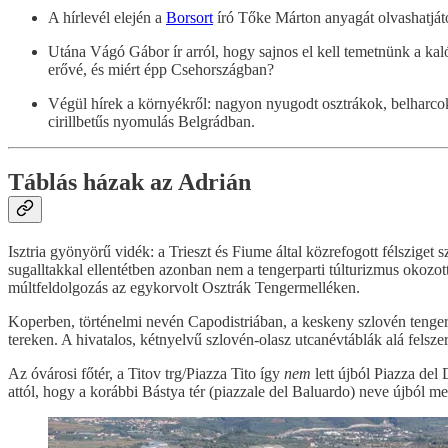
A hírlevél elején a
Borsort
író Tőke Márton anyagát olvashatjáto
Utána Vágó Gábor ír arról, hogy sajnos el kell temetnünk a kal
erővé, és miért épp Csehországban?
Végül hírek a környékről: nagyon nyugodt osztrákok, belharco
cirillbetűs nyomulás Belgrádban.
Táblás házak az Adrián
Isztria gyönyörű vidék: a Trieszt és Fiume által közrefogott félsziget
sugalltakkal ellentétben azonban nem a tengerparti túlturizmus okoz
múltfeldolgozás az egykorvolt Osztrák Tengermelléken.
Koperben, történelmi nevén Capodistriában, a keskeny szlovén tenger
tereken. A hivatalos, kétnyelvű szlovén-olasz utcanévtáblák alá felszere
Az óvárosi főtér, a Titov trg/Piazza Tito így
nem
lett újból Piazza del
attól, hogy a korábbi Bástya tér (piazzale del Baluardo) neve újból me