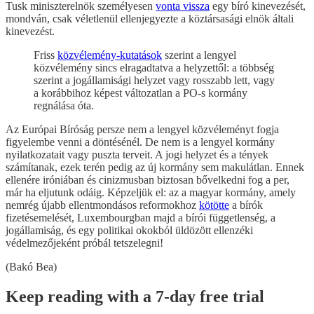
Tusk miniszterelnök személyesen
vonta vissza
egy bíró kinevezését,
mondván, csak véletlenül ellenjegyezte a köztársasági elnök általi
kinevezést.
Friss
közvélemény-kutatások
szerint a lengyel
közvélemény sincs elragadtatva a helyzettől: a többség
szerint a jogállamisági helyzet vagy rosszabb lett, vagy
a korábbihoz képest változatlan a PO-s kormány
regnálása óta.
Az Európai Bíróság persze nem a lengyel közvéleményt fogja
figyelembe venni a döntésénél. De nem is a lengyel kormány
nyilatkozatait vagy puszta terveit. A jogi helyzet és a tények
számítanak, ezek terén pedig az új kormány sem makulátlan. Ennek
ellenére iróniában és cinizmusban biztosan bővelkedni fog a per,
már ha eljutunk odáig. Képzeljük el: az a magyar kormány, amely
nemrég újabb ellentmondásos reformokhoz
kötötte
a bírók
fizetésemelését, Luxembourgban majd a bírói függetlenség, a
jogállamiság, és egy politikai okokból üldözött ellenzéki
védelmezőjeként próbál tetszelegni!
(Bakó Bea)
Keep reading with a 7-day free trial