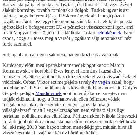
Kaczyński pártja elbukta a választást, és Donald Tusk vezetésével
alakult kormány, tovább romlottak a dolgok. Tuskék ugyanis azt
ígérték, hogy helyrerakják a PiS-kormányok által megtépázott
jogállamiságot – ezt egyelőre nem igazán sikerült nekik, de puszta
ígéretekkel a befagyasztott EU-s pénzeket visszaszerezni igen, ami
miatt Magyar Péter rögtön ki is kiáltotta Tuskot
példaképnek
. Nem
csoda, hogy a Fidesz meg a varsói „jogállamisági rendrakást” nézi
ferde szemmel.
Sőt, újabban már nem csak nézi, hanem közbe is avatkozik.
Karácsony előtti meglepetésként menedékjogot kapott Marcin
Romanowski, a korábbi PiS-es lengyel kormány igazságügyi
miniszterhelyettese, akit odahaza közpénzekkel való visszaélésekkel
vádolnak. Orbán Viktor ezt megfejelte tavaly
év végén
azzal, hogy
bedobta: más PiS-es politikusok is követhetik Romanowskit. Gulyás
Gergely pedig a
Mandinernek
adott interjújában elismerte: nem
tudják eldönteni, hogy a Romanowski ellen felhozott vádak
megalapozottak-e, de szerinte a lengyel „jogállamisági
válsághelyzet” miatt Lengyelországban nem várható el az ügy
pártatlan, politikamentes elbírálása. Párhuzamként Nikola Gruevszki
korábbi jobboldali-nacionalista macedón miniszterelnök esetét hozta
fel, aki még 2018-ban kapott itthon menedékjogot, miután hivatali
visszaélés miatt hazájában két év börtönre ítélték.