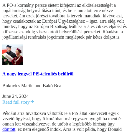
A PO-s kormány persze sietett kifejezni az elkötelezettségét a
jogállamiság helyreállítása iránt, és be is mutatott erre nézve
terveket, ám ezek jórészt továbbra is tervek maradtak, kivéve azt,
hogy csatlakoztak az Európai Ügyészséghez – igaz, arra elég volt
mindez, hogy az Európai Bizottság leállítsa a 7-es cikkes eljárást és
kifizesse az addig visszatartott helyreállítási pénzeket. Ráadásul a
jogállamisági rendrakás jogcímén megléptek pár kétes dolgot is.
A nagy lengyel PiS-telenítés belülről
Bukovics Martin
and
Bakó Bea
·
June 24, 2024
Read full story
Például arra hivatkozva váltották le a PiS által kinevezett egyik
vezető ügyészt, hogy ő korábban már egyszer nyugdíjba ment és
onnan lett visszahelyezve, de utóbb a legfelsőbb bíróság úgy
döntött
, ez nem elegendő indok. Arra is volt példa, hogy Donald