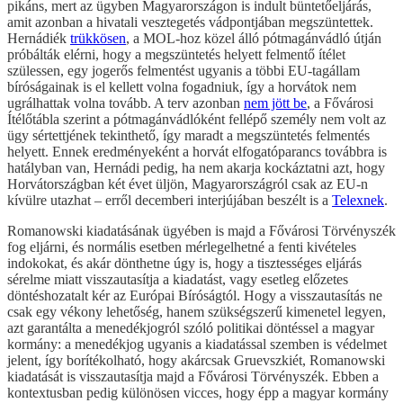
pikáns, mert az ügyben Magyarországon is indult büntetőeljárás,
amit azonban a hivatali vesztegetés vádpontjában megszüntettek.
Hernádiék
trükkösen
, a MOL-hoz közel álló pótmagánvádló útján
próbálták elérni, hogy a megszüntetés helyett felmentő ítélet
szülessen, egy jogerős felmentést ugyanis a többi EU-tagállam
bíróságainak is el kellett volna fogadniuk, így a horvátok nem
ugrálhattak volna tovább. A terv azonban
nem jött be
, a Fővárosi
Ítélőtábla szerint a pótmagánvádlóként fellépő személy nem volt az
ügy sértettjének tekinthető, így maradt a megszüntetés felmentés
helyett. Ennek eredményeként a horvát elfogatóparancs továbbra is
hatályban van, Hernádi pedig, ha nem akarja kockáztatni azt, hogy
Horvátországban két évet üljön, Magyarországról csak az EU-n
kívülre utazhat – erről decemberi interjújában beszélt is a
Telexnek
.
Romanowski kiadatásának ügyében is majd a Fővárosi Törvényszék
fog eljárni, és normális esetben mérlegelhetné a fenti kivételes
indokokat, és akár dönthetne úgy is, hogy a tisztességes eljárás
sérelme miatt visszautasítja a kiadatást, vagy esetleg előzetes
döntéshozatalt kér az Európai Bíróságtól. Hogy a visszautasítás ne
csak egy vékony lehetőség, hanem szükségszerű kimenetel legyen,
azt garantálta a menedékjogról szóló politikai döntéssel a magyar
kormány: a menedékjog ugyanis a kiadatással szemben is védelmet
jelent, így borítékolható, hogy akárcsak Gruevszkiét, Romanowski
kiadatását is visszautasítja majd a Fővárosi Törvényszék. Ebben a
kontextusban pedig különösen vicces, hogy épp a magyar kormány