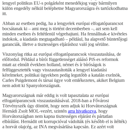
lengyel politikus EU-s polgárként menedékjog vagy bármilyen
külön engedély nélkül beléphetne Magyarországra és tartózkodhatna
itt.
Abban az esetben pedig, ha a lengyelek európai elfogatóparancsot
bocsátanak ki – ami meg is történt decemberben –, azt sem kell
minden esetben és feltétlenül végrehajtani. Ha fennállnak-e kivételes
indokok, a kiadatás megtagadható – például, ha alapvető büntetőjogi
garanciák, illetve a tisztességes eljáráshoz való jog sérülne.
Viszonylag ritka az európai elfogatóparancsok visszautasítása, de
előfordul. Például a bírói függetlenséget aláásó PiS-es reformok
miatt az elmúlt években holland, német és ír bíróságok is
felfüggesztették vagy visszautasították a lengyel kiadatási
kérelmeket, politikai ügyekben pedig legutóbb a katalán exelnök,
Carles Puigdemont és társai ügye volt emlékezetes, akiket Belgium
nem adott ki Spanyolországnak.
Magyarországnak már eddig is volt tapasztalata az európai
elfogatóparancsok visszautasításával. 2018-ban a Fővárosi
Törvényszék úgy döntött, hogy nem adjuk ki Horvátországnak
Hernádi Zsolt MOL-vezért, szintén
arra hivatkozva
, hogy
Horvátországban nem kapna tisztességes eljárást és pártatlan
elbírálást. Hernádit ott korrupcióval vádolták (és később el is ítélték)
a horvát olajcég, az INA megvásárlása kapcsán. Ez azért volt