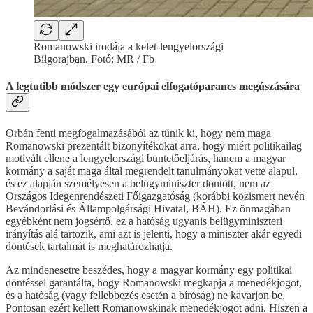
Romanowski irodája a kelet-lengyelországi
Biłgorajban. Fotó: MR / Fb
A legtutibb módszer egy európai elfogatóparancs megúszására
Orbán fenti megfogalmazásából az tűnik ki, hogy nem maga
Romanowski prezentált bizonyítékokat arra, hogy miért politikailag
motivált ellene a lengyelországi büntetőeljárás, hanem a magyar
kormány a saját maga által megrendelt tanulmányokat vette alapul,
és ez alapján személyesen a belügyminiszter döntött, nem az
Országos Idegenrendészeti Főigazgatóság (korábbi közismert nevén
Bevándorlási és Állampolgársági Hivatal, BÁH). Ez önmagában
egyébként nem jogsértő, ez a hatóság ugyanis belügyminiszteri
irányítás alá tartozik, ami azt is jelenti, hogy a miniszter akár egyedi
döntések tartalmát is meghatározhatja.
Az mindenesetre beszédes, hogy a magyar kormány egy politikai
döntéssel garantálta, hogy Romanowski megkapja a menedékjogot,
és a hatóság (vagy fellebbezés esetén a bíróság) ne kavarjon be.
Pontosan ezért kellett Romanowskinak menedékjogot adni. Hiszen a