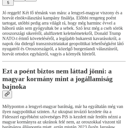
5
Jó reggelt! Két fő témánk van mára: a lengyel-magyar viszony és a
horvát elnökválasztási kampány fináléja. Előbbi rengeteg poént
tartogat, utóbbi pedig arra világít rá, hogy még harminc évvel a
háború után sem gyógyultak be a sebek. Szó lesz még a cseh sörök
oroszországi sikeréről, alulfizetett keletnémetekről, Donald Trump
NATO-t érintő követeléséről, a legújabb bukaresti kavarásokról, a
napok óta didergő transznisztriaiakat geopolitikai lehetőségként látó
nyugatról és Oroszországról, a közelgő burgenlandi választásról,
horvát ortodox egyházról, vagyis a környék híreiről.
Ezt a poént biztos nem láttad jönni: a
magyar kormány mint a jogállamiság
bajnoka
Mélyponton a lengyel-magyar barátság, már ha egyáltalán még van
ilyen nagypolitikai szinten. Az ukrajnai invázió kezdete óta a
Fidesszel egyébként szövetséges PiS is kezdett már ferdén nézni a
magyar kormányra az ukránok felé nem, az oroszokkal viszont túl
barátságos álláspontja miatt, aztán miután 2023 őszén Jarosław