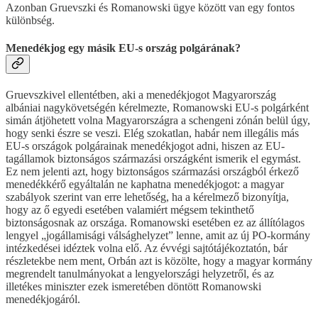
Azonban Gruevszki és Romanowski ügye között van egy fontos
különbség.
Menedékjog egy másik EU-s ország polgárának?
Gruevszkivel ellentétben, aki a menedékjogot Magyarország
albániai nagykövetségén kérelmezte, Romanowski EU-s polgárként
simán átjöhetett volna Magyarországra a schengeni zónán belül úgy,
hogy senki észre se veszi. Elég szokatlan, habár nem illegális más
EU-s országok polgárainak menedékjogot adni, hiszen az EU-
tagállamok biztonságos származási országként ismerik el egymást.
Ez nem jelenti azt, hogy biztonságos származási országból érkező
menedékkérő egyáltalán ne kaphatna menedékjogot: a magyar
szabályok szerint van erre lehetőség, ha a kérelmező bizonyítja,
hogy az ő egyedi esetében valamiért mégsem tekinthető
biztonságosnak az országa. Romanowski esetében ez az állítólagos
lengyel „jogállamisági válsághelyzet” lenne, amit az új PO-kormány
intézkedései idéztek volna elő. Az évvégi sajtótájékoztatón, bár
részletekbe nem ment, Orbán azt is közölte, hogy a magyar kormány
megrendelt tanulmányokat a lengyelországi helyzetről, és az
illetékes miniszter ezek ismeretében döntött Romanowski
menedékjogáról.