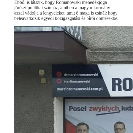
Ebből is látszik, hogy Romanowski menedékjoga
jórészt politikai színház, amiben a magyar kormány
azzal vádolja a lengyeleket, amit ő maga is csinál: hogy
beleavatkozik egyedi közigazgatási és bírói döntésekbe.