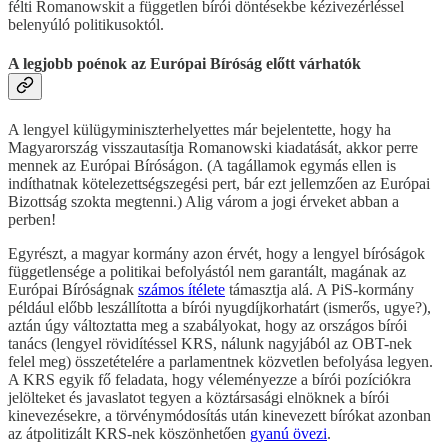
félti Romanowskit a független bírói döntésekbe kézivezérléssel
belenyúló politikusoktól.
A legjobb poénok az Európai Bíróság előtt várhatók
A lengyel külügyminiszterhelyettes már bejelentette, hogy ha
Magyarország visszautasítja Romanowski kiadatását, akkor perre
mennek az Európai Bíróságon. (A tagállamok egymás ellen is
indíthatnak kötelezettségszegési pert, bár ezt jellemzően az Európai
Bizottság szokta megtenni.) Alig várom a jogi érveket abban a
perben!
Egyrészt, a magyar kormány azon érvét, hogy a lengyel bíróságok
függetlensége a politikai befolyástól nem garantált, magának az
Európai Bíróságnak
számos ítélete
támasztja alá. A PiS-kormány
például előbb leszállította a bírói nyugdíjkorhatárt (ismerős, ugye?),
aztán úgy változtatta meg a szabályokat, hogy az országos bírói
tanács (lengyel rövidítéssel KRS, nálunk nagyjából az OBT-nek
felel meg) összetételére a parlamentnek közvetlen befolyása legyen.
A KRS egyik fő feladata, hogy véleményezze a bírói pozíciókra
jelölteket és javaslatot tegyen a köztársasági elnöknek a bírói
kinevezésekre, a törvénymódosítás után kinevezett bírókat azonban
az átpolitizált KRS-nek köszönhetően
gyanú övezi
.