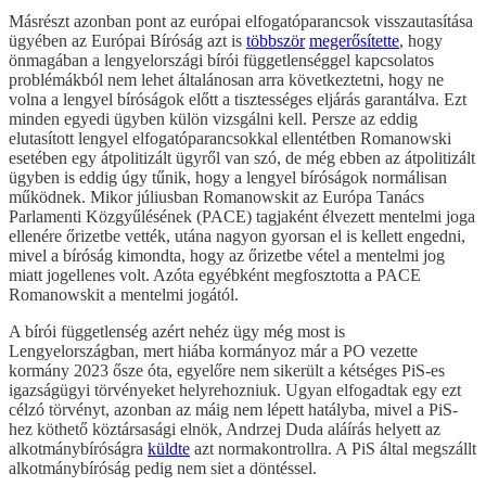
Másrészt azonban pont az európai elfogatóparancsok visszautasítása
ügyében az Európai Bíróság azt is
többször
megerősítette
, hogy
önmagában a lengyelországi bírói függetlenséggel kapcsolatos
problémákból nem lehet általánosan arra következtetni, hogy ne
volna a lengyel bíróságok előtt a tisztességes eljárás garantálva. Ezt
minden egyedi ügyben külön vizsgálni kell. Persze az eddig
elutasított lengyel elfogatóparancsokkal ellentétben Romanowski
esetében egy átpolitizált ügyről van szó, de még ebben az átpolitizált
ügyben is eddig úgy tűnik, hogy a lengyel bíróságok normálisan
működnek. Mikor júliusban Romanowskit az Európa Tanács
Parlamenti Közgyűlésének (PACE) tagjaként élvezett mentelmi joga
ellenére őrizetbe vették, utána nagyon gyorsan el is kellett engedni,
mivel a bíróság kimondta, hogy az őrizetbe vétel a mentelmi jog
miatt jogellenes volt. Azóta egyébként megfosztotta a PACE
Romanowskit a mentelmi jogától.
A bírói függetlenség azért nehéz ügy még most is
Lengyelországban, mert hiába kormányoz már a PO vezette
kormány 2023 ősze óta, egyelőre nem sikerült a kétséges PiS-es
igazságügyi törvényeket helyrehozniuk. Ugyan elfogadtak egy ezt
célzó törvényt, azonban az máig nem lépett hatályba, mivel a PiS-
hez köthető köztársasági elnök, Andrzej Duda aláírás helyett az
alkotmánybíróságra
küldte
azt normakontrollra. A PiS által megszállt
alkotmánybíróság pedig nem siet a döntéssel.