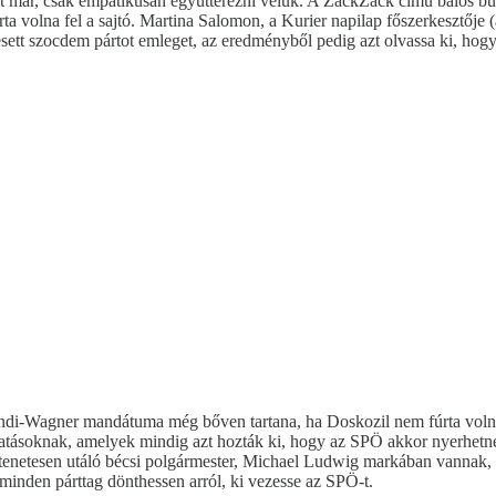
het már, csak empatikusan együttérezni velük. A ZackZack című balos bu
a volna fel a sajtó. Martina Salomon, a Kurier napilap főszerkesztője (
tesett szocdem pártot emleget, az eredményből pedig azt olvassa ki, h
endi-Wagner mandátuma még bőven tartana, ha Doskozil nem fúrta volna
atásoknak, amelyek mindig azt hozták ki, hogy az SPÖ akkor nyerhetne c
ettenetesen utáló bécsi polgármester, Michael Ludwig markában vannak, 
minden párttag dönthessen arról, ki vezesse az SPÖ-t.