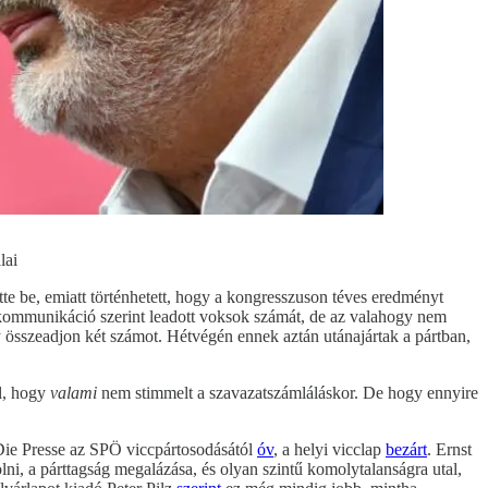
lai
tte be, emiatt történhetett, hogy a kongresszuson téves eredményt
tkommunikáció szerint leadott voksok számát, de az valahogy nem
gy összeadjon két számot. Hétvégén ennek aztán utánajártak a pártban,
ól, hogy
valami
nem stimmelt a szavazatszámláláskor. De hogy ennyire
Die Presse az SPÖ viccpártosodásától
óv
, a helyi vicclap
bezárt
. Ernst
i, a párttagság megalázása, és olyan szintű komolytalanságra utal,