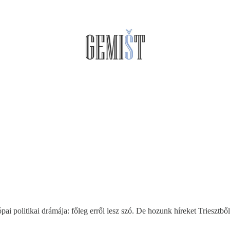
ai politikai drámája: főleg erről lesz szó. De hozunk híreket Triesztb