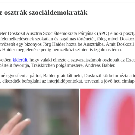
az osztrák szociáldemokraták
ter Doskozil Ausztria Szociáldemokrata Pártjának (SPÖ) elnöki posztjá
elemelkedésének szokatlan és izgalmas történetét, főleg mivel Doskozil 
ötvözetét egy bizonyos Jörg Haider hozta be Ausztriába. Amit Doskozil B
 Haider megjelenése pedig nemzetközi szinten is izgalmas téma.
övetően
kiderült
, hogy valaki elnézte a szavazatszámok oszlopait az Exc
ártelit favoritja, Traiskirchen polgármestere, Andreas Babler.
é egyesíteni a pártot, Babler gratulált neki, Doskozil körbeturnézta a 
 elkezdték befoglalni az interjúidőpontokat, tervezni a jövő heti címlap