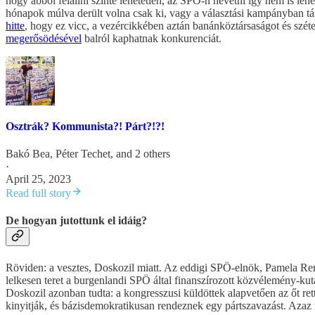
hogy abból felállni szinte lehetetlen, az SPÖ-n nevetni így nem is le
hónapok múlva derült volna csak ki, vagy a választási kampányban tárt
hitte
, hogy ez vicc, a vezércikkében aztán banánköztársaságot és szé
megerősödésével
balról kaphatnak konkurenciát.
Osztrák? Kommunista?! Párt?!?!
Bakó Bea
,
Péter Techet
, and 2 others
·
April 25, 2023
Read full story
De hogyan jutottunk el idáig?
Röviden: a vesztes, Doskozil miatt. Az eddigi SPÖ-elnök, Pamela R
lelkesen teret a burgenlandi SPÖ által finanszírozott közvélemény-kut
Doskozil azonban tudta: a kongresszusi küldöttek alapvetően az őt r
kinyitják, és bázisdemokratikusan rendeznek egy pártszavazást. Azaz 