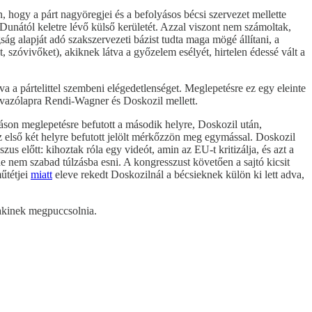
hogy a párt nagyöregjei és a befolyásos bécsi szervezet mellette
Dunától keletre lévő külső kerületét. Azzal viszont nem számoltak,
g alapját adó szakszervezeti bázist tudta maga mögé állítani, a
, szóvivőket), akiknek látva a győzelem esélyét, hirtelen édessé vált a
a a pártelittel szembeni elégedetlenséget. Meglepetésre ez egy eleinte
szavazólapra Rendi-Wagner és Doskozil mellett.
áson meglepetésre befutott a második helyre, Doskozil után,
z első két helyre befutott jelölt mérkőzzön meg egymással. Doskozil
s előtt: kihoztak róla egy videót, amin az EU-t kritizálja, és azt a
e nem szabad túlzásba esni. A kongresszust követően a sajtó kicsit
űtétjei
miatt
eleve rekedt Doskozilnál a bécsieknek külön ki lett adva,
alakinek megpuccsolnia.