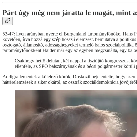
Párt úgy még nem járatta le magát, mint 
53-47: ilyen arányban nyerte el Burgenland tartományfőnöke, Hans Pe
követően, írva hozzá egy szép hosszú elemzést, bemutatva a politikus f
osztogató, államosító, adóssághegyeket termelő balos szociálpolitika 
tartományfőnökként Haider már egy az egyben megcsinálta, egy balos
Csakhogy hétfő délután, két nappal a tisztújító kongresszust k
ellenfele, az SPÖ balszárnyának és a bécsi polgármester körüli p
Addigra lementek a kötelező körök, Doskozil bejelentette, hogy szeretn
háttérelemzések a siker okáról, az osztrák szociáldemokrácia jövőjéről,