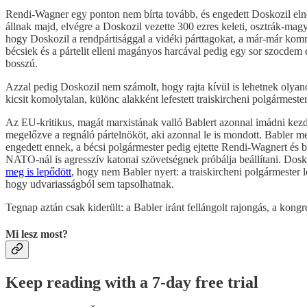
Rendi-Wagner egy ponton nem bírta tovább, és engedett Doskozil elnök
állnak majd, elvégre a Doskozil vezette 300 ezres keleti, osztrák-mag
hogy Doskozil a rendpártisággal a vidéki párttagokat, a már-már komm
bécsiek és a pártelit elleni magányos harcával pedig egy sor szocdem ex
bosszú.
Azzal pedig Doskozil nem számolt, hogy rajta kívül is lehetnek olyano
kicsit komolytalan, különc alakként lefestett traiskircheni polgármest
Az EU-kritikus, magát marxistának valló Bablert azonnal imádni kezdt
megelőzve a regnáló pártelnököt, aki azonnal le is mondott. Babler me
engedett ennek, a bécsi polgármester pedig ejtette Rendi-Wagnert és be
NATO-nál is agresszív katonai szövetségnek próbálja beállítani. Dosk
meg is lepődött
, hogy nem Babler nyert: a traiskircheni polgármester 
hogy udvariasságból sem tapsolhatnak.
Tegnap aztán csak kiderült: a Babler iránt fellángolt rajongás, a kong
Mi lesz most?
Keep reading with a 7-day free trial