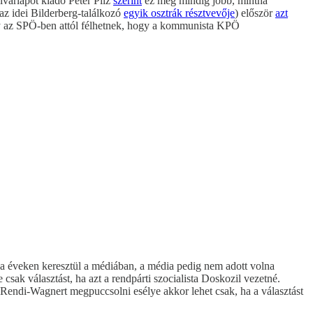
lvárlapot kiadó Peter Pilz
szerint
ez még mindig jobb, mintha
az idei Bilderberg-találkozó
egyik osztrák résztvevője
) először
azt
ogy az SPÖ-ben attól félhetnek, hogy a kommunista KPÖ
 éveken keresztül a médiában, a média pedig nem adott volna
sak választást, ha azt a rendpárti szocialista Doskozil vezetné.
Rendi-Wagnert megpuccsolni esélye akkor lehet csak, ha a választást