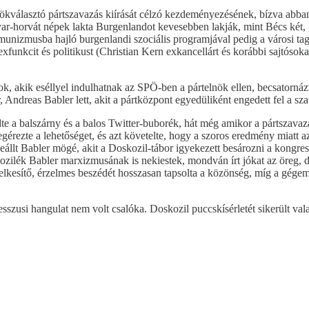
választó pártszavazás kiírását célzó kezdeményezésének, bízva abban, 
yar-horvát népek lakta Burgenlandot kevesebben lakják, mint Bécs két, 
unizmusba hajló burgenlandi szociális programjával pedig a városi tagsá
funkcit és politikust (Christian Kern exkancellárt és korábbi sajtósokat
k, akik eséllyel indulhatnak az SPÖ-ben a pártelnök ellen, becsatornázv
er, Andreas Babler lett, akit a pártközpont egyedüliként engedett fel a 
e a balszárny és a balos Twitter-buborék, hát még amikor a pártszavaz
gérezte a lehetőséget, és azt követelte, hogy a szoros eredmény miatt a
állt Babler mögé, akit a Doskozil-tábor igyekezett besározni a kongresszu
ozilék Babler marxizmusának is nekiestek, mondván írt jókat az öreg, d
lelkesítő, érzelmes beszédét hosszasan tapsolta a közönség, míg a gégem
resszusi hangulat nem volt csalóka. Doskozil puccskísérletét sikerült v