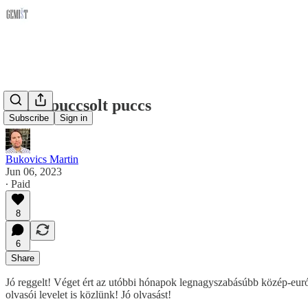
A megpuccsolt puccs
Subscribe
Sign in
Bukovics Martin
Jun 06, 2023
∙ Paid
8
6
Share
Jó reggelt! Véget ért az utóbbi hónapok legnagyszabásúbb közép-európ
olvasói levelet is közlünk! Jó olvasást!