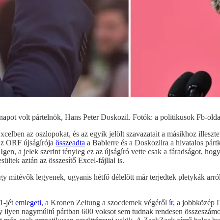
 napot volt pártelnök, Hans Peter Doskozil. Fotók: a politikusok Fb-olda
celben az oszlopokat, és az egyik jelölt szavazatait a másikhoz illeszte
 az ORF újságírója
összeadta
a Bablerre és a Doskozilra a hivatalos pár
gen, a jelek szerint tényleg ez az újságíró vette csak a fáradságot, ho
ültek aztán az összesítő Excel-fájllal is.
y mitévők legyenek, ugyanis hétfő délelőtt már terjedtek pletykák arr
1-jét
emlegeti
, a Kronen Zeitung a szocdemek végéről
ír
, a jobbközép 
 ilyen nagymúltú pártban 600 voksot sem tudnak rendesen összeszámoln