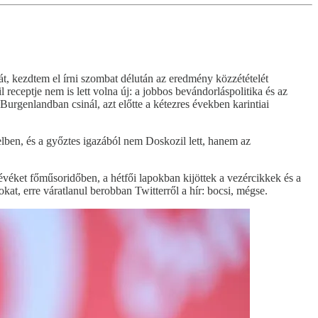
t, kezdtem el írni szombat délután az eredmény közzétételét
receptje nem is lett volna új: a jobbos bevándorláspolitika és az
urgenlandban csinál, azt előtte a kétezres években karintiai
elben, és a győztes igazából nem Doskozil lett, hanem az
tévéket főműsoridőben, a hétfői lapokban kijöttek a vezércikkek és a
okat, erre váratlanul berobban Twitterről a hír: bocsi, mégse.