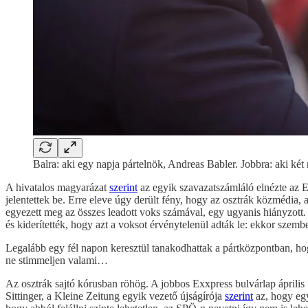
Balra: aki egy napja pártelnök, Andreas Babler. Jobbra: aki két
A hivatalos magyarázat
szerint
az egyik szavazatszámláló elnézte az Ex
jelentettek be. Erre eleve úgy derült fény, hogy az osztrák közmédia,
egyezett meg az összes leadott voks számával, egy ugyanis hiányzott. I
és kiderítették, hogy azt a voksot érvénytelenül adták le: ekkor szembes
Legalább egy fél napon keresztül tanakodhattak a pártközpontban, hog
ne stimmeljen valami…
Az osztrák sajtó kórusban röhög. A jobbos Exxpress bulvárlap április 
Sittinger, a Kleine Zeitung egyik vezető újságírója
szerint
az, hogy egy