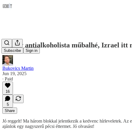
A nagy antialkoholista műbalhé, Izrael itt 
Subscribe
Sign in
Bukovics Martin
Jun 19, 2025
∙ Paid
16
5
Share
Jó reggelt! Ma három blokkal jelentkezik a kedvenc hírleveletek. Az 
ajánlok egy nagyszerű pécsi éttermet. Jó olvasást!