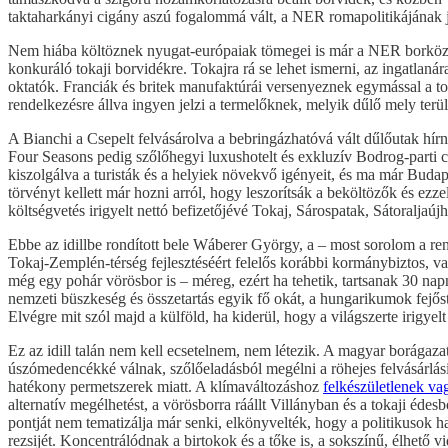
taktaharkányi cigány aszú fogalommá vált, a NER romapolitikájának 
Nem hiába költöznek nyugat-európaiak tömegei is már a NER borközpon
konkuráló tokaji borvidékre. Tokajra rá se lehet ismerni, az ingatlan
oktatók. Franciák és britek manufaktúrái versenyeznek egymással a toka
rendelkezésre állva ingyen jelzi a termelőknek, melyik dűlő mely te
A Bianchi a Csepelt felvásárolva a bebringázhatóvá vált dűlőutak hírne
Four Seasons pedig szőlőhegyi luxushotelt és exkluzív Bodrog-parti cs
kiszolgálva a turisták és a helyiek növekvő igényeit, és ma már Buda
törvényt kellett már hozni arról, hogy leszorítsák a beköltözők és e
költségvetés irigyelt nettó befizetőjévé Tokaj, Sárospatak, Sátoralja
Ebbe az idillbe rondított bele Wáberer György, a – most sorolom a re
Tokaj-Zemplén-térség fejlesztéséért felelős korábbi kormánybiztos, v
még egy pohár vörösbor is – méreg, ezért ha tehetik, tartsanak 30 nap
nemzeti büszkeség és összetartás egyik fő okát, a hungarikumok fejőst
Elvégre mit szól majd a külföld, ha kiderül, hogy a világszerte irigy
Ez az idill talán nem kell ecsetelnem, nem létezik. A magyar borágazat
úszómedencékké válnak, szőlőeladásból megélni a röhejes felvásárlási 
hatékony permetszerek miatt. A klímaváltozáshoz
felkészületlenek v
alternatív megélhetést, a vörösborra ráállt Villányban és a tokaji éd
pontját nem tematizálja már senki, elkönyvelték, hogy a politikusok 
rezsijét. Koncentrálódnak a birtokok és a tőke is, a sokszínű, élhet