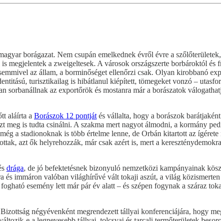
agyar borágazat. Nem csupán emelkednek évről évre a szőlőterületek, ú
l is megjelentek a zweigeltesek. A városok országszerte borbároktól és f
 semmivel az állam, a borminőséget ellenőrzi csak. Olyan kirobbanó expo
entitású, turisztikailag is hibátlanul kiépített, tömegeket vonzó – utasf
an sorbanállnak az exportőrök és mostanra már a borászatok válogatha
tt aláírta a
Borászok 12 pontját
és vállalta, hogy a borászok barátjaként
 meg is tudta csinálni. A szakma mert nagyot álmodni, a kormány pedig 
még a stadionoknak is több értelme lenne, de Orbán kitartott az ígéret
tottak, azt ők helyrehozzák, már csak azért is, mert a kereszténydemokr
 és
drága
, de jó befektetésnek bizonyuló nemzetközi kampányainak köszö
jra és immáron valóban világhírűvé vált tokaji aszút, a világ közismert
ogható esemény lett már pár év alatt – és szépen fogynak a száraz tokaj
Bizottság négyévenként megrendezett tállyai konferenciájára, hogy meg
ltozik-e a legnevesebb tállyai, tolcsvai és tarcali termőterületek beso