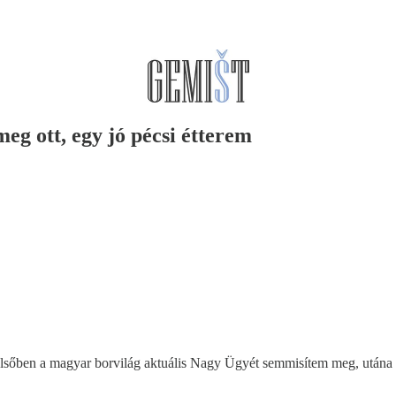
meg ott, egy jó pécsi étterem
elsőben a magyar borvilág aktuális Nagy Ügyét semmisítem meg, utána hír