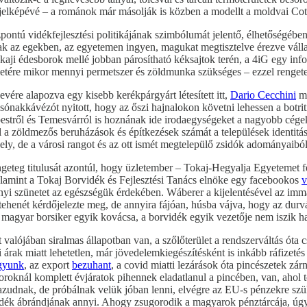
jelképévé – a románok már másolják is közben a modellt a moldvai Cot
tú vidékfejlesztési politikájának szimbólumát jelentő, élhetőségében 
árak az egekben, az egyetemen ingyen, magukat megtisztelve érezve válla
ji édesborok mellé jobban párosítható kéksajtok terén, a 4iG egy informa
rületére mikor mennyi permetszer és zöldmunka szükséges – ezzel renge
vére alapozva egy kisebb kerékpárgyárt létesített itt,
Dario Cecchini
ma
ónakkávézót nyitott, hogy az őszi hajnalokon követni lehessen a botriti
pestről és Temesvárról is hoznának ide irodaegységeket a nagyobb cégek
zzel a zöldmezős beruházások és építkezések számát a települések identi
újhely, de a városi rangot és az ott ismét megtelepülő zsidók adományaib
ngeteg titulusát azontúl, hogy üzletember – Tokaj-Hegyalja Egyetemet 
alamint a Tokaj Borvidék és Fejlesztési Tanács elnöke egy facebookos
v
nyi szünetet az egészségük érdekében. Wáberer a kijelentésével az immá
ehenét kérdőjelezte meg, de annyira fájóan, húsba vájva, hogy az durvább
elt magyar borsiker egyik kovácsa, a borvidék egyik vezetője nem iszik
 valójában siralmas állapotban van, a szőlőterület a rendszerváltás óta
árak miatt lehetetlen, már jövedelemkiegészítésként is inkább ráfizeté
agyunk
, az export
bezuhant
, a covid miatti lezárások óta pincészetek zá
esboroknál komplett évjáratok pihennek eladatlanul a pincében, van, aho
hazudnak, de próbálnak velük jóban lenni, elvégre az EU-s pénzekre szü
ő vidék ábrándjának annyi. Ahogy zsugorodik a magyarok pénztárcája, ú