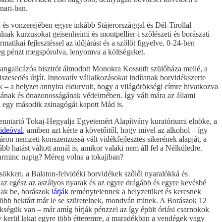
nari-ban.
és vonzerejében egyre inkább Stájerországgal és Dél-Tirollal
lnak kurzusokat geisenheimi és montpellier-i szőlészeti és borászati
tikai fejlesztéssel az időjárást és a szőlőt figyelve, 0-24-ben
teg pénzt megspórolva, lenyomva a költségeket.
ngalicázós bisztrót álmodott Monokra Kossuth szülőháza mellé, a
szesedés útját. Innovatív vállalkozásokat indítanak borvidékszerte
 – a helyzet annyira eldurvult, hogy a világörökségi címre hivatkozva
tásának és önazonosságának védelmében. Így vált mára az állami
ól egy második zsinagógát kapott Mád is.
fenntartó Tokaj-Hegyalja Egyetemért Alapítvány kuratóriumi elnöke, a
ideóval
, amiben azt kérte a követőitől, hogy mivel az alkohol – így
ron nemzeti konszenzussá vált vidékfejlesztés sikerének alapját, a
 hatást váltott annál is, amikor valaki nem áll fel a Nélküledre.
 harminc napig? Méreg volna a tokajiban?
 csökken, a Balaton-felvidéki borvidékek szőlői nyaralókká és
s az egész az aszályos nyarak és az egyre drágább és egyre kevésbé
rnak be, borászok
látják
reménytelennek a helyzetüket és keresnek
l több hektárt már le se szüretelnek, mondván minek. A Borászok 12
kségük van – már amíg bírják pénzzel az így épült óriási csarnokok
gy kerül lakat egyre több étteremre, a maradékban a vendégek vagy