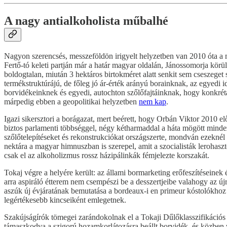
A nagy antialkoholista műbalhé
Nagyon szerencsés, messzeföldön irigyelt helyzetben van 2010 óta a m
Fertő-tó keleti partján már a határ magyar oldalán, Jánossomorja körü
boldogtalan, miután 3 hektáros birtokméret alatt senkit sem cseszeget
termékstruktúrájú, de főleg jó ár-érték arányú borainknak, az egyedi id
borvidékeinknek és egyedi, autochton szőlőfajtáinknak, hogy konkrét
márpedig ebben a geopolitikai helyzetben
nem kap
.
Igazi sikersztori a borágazat, mert beérett, hogy Orbán Viktor 2010 elő
biztos parlamenti többséggel, négy kétharmaddal a háta mögött mindezt
szőlőtelepítéseket és rekonstrukciókat országszerte, mondván ezeknél 
nektára a magyar himnuszban is szerepel, amit a szocialisták lerohasz
csak el az alkoholizmus rossz házipálinkák fémjelezte korszakát.
Tokaj végre a helyére került: az állami bormarketing erőfeszítéseinek
arra aspiráló étterem nem csempészi be a desszertjeibe valahogy az ú
aszúk új évjáratának bemutatása a bordeaux-i en primeur kóstolókhoz f
legértékesebb kincseiként emlegetnek.
Szakújságírók tömegei zarándokolnak el a Tokaji Dűlőklasszifikációs 
támaszkodva a szigorú hozamkorlátozásra beállt borvidék, és közben vá