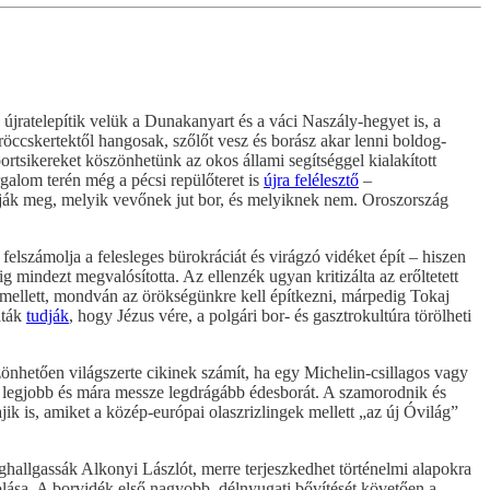
jratelepítik velük a Dunakanyart és a váci Naszály-hegyet is, a
röccskertektől hangosak, szőlőt vesz és borász akar lenni boldog-
rtsikereket köszönhetünk az okos állami segítséggel kialakított
orgalom terén még a pécsi repülőteret is
újra felélesztő
–
tják meg, melyik vevőnek jut bor, és melyiknek nem. Oroszország
 felszámolja a felesleges bürokráciát és virágzó vidéket épít – hiszen
mindezt megvalósította. Az ellenzék ugyan kritizálta az erőltetett
e mellett, mondván az örökségünkre kell építkezni, márpedig Tokaj
aták
tudják
, hogy Jézus vére, a polgári bor- és gasztrokultúra törölheti
nhetően világszerte cikinek számít, ha egy Michelin-csillagos vagy
en legjobb és mára messze legdrágább édesborát. A szamorodnik és
ik is, amiket a közép-európai olaszrizlingek mellett „az új Óvilág”
hallgassák Alkonyi Lászlót, merre terjeszkedhet történelmi alapokra
rolása. A borvidék első nagyobb, délnyugati bővítését követően a