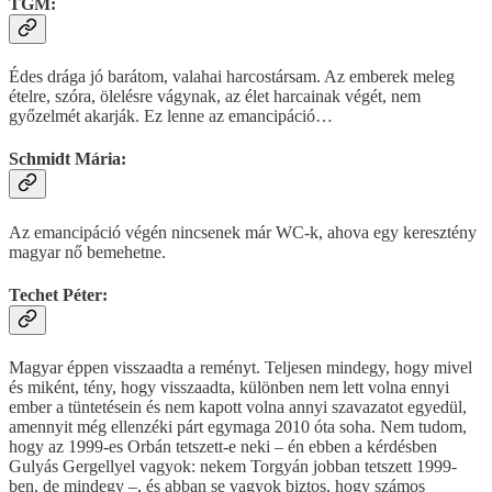
TGM:
Édes drága jó barátom, valahai harcostársam. Az emberek meleg
ételre, szóra, ölelésre vágynak, az élet harcainak végét, nem
győzelmét akarják. Ez lenne az emancipáció…
Schmidt Mária:
Az emancipáció végén nincsenek már WC-k, ahova egy keresztény
magyar nő bemehetne.
Techet Péter:
Magyar éppen visszaadta a reményt. Teljesen mindegy, hogy mivel
és miként, tény, hogy visszaadta, különben nem lett volna ennyi
ember a tüntetésein és nem kapott volna annyi szavazatot egyedül,
amennyit még ellenzéki párt egymaga 2010 óta soha. Nem tudom,
hogy az 1999-es Orbán tetszett-e neki – én ebben a kérdésben
Gulyás Gergellyel vagyok: nekem Torgyán jobban tetszett 1999-
ben, de mindegy –, és abban se vagyok biztos, hogy számos