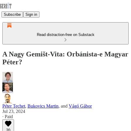
Subscribe
Sign in
Read distraction-free on Substack
A Nagy Gemišt-Vita: Orbánista-e Magyar
Péter?
Péter Techet
,
Bukovics Martin
, and
Vágó Gábor
Jul 23, 2024
∙ Paid
20