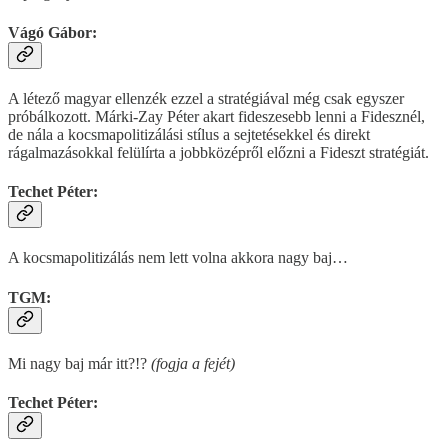
Vágó Gábor:
A létező magyar ellenzék ezzel a stratégiával még csak egyszer
próbálkozott. Márki-Zay Péter akart fideszesebb lenni a Fidesznél,
de nála a kocsmapolitizálási stílus a sejtetésekkel és direkt
rágalmazásokkal felülírta a jobbközépről előzni a Fideszt stratégiát.
Techet Péter:
A kocsmapolitizálás nem lett volna akkora nagy baj…
TGM:
Mi nagy baj már itt?!?
(fogja a fejét)
Techet Péter: