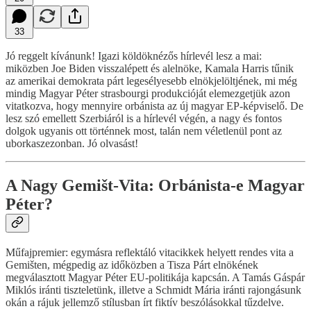
33
Jó reggelt kívánunk! Igazi köldöknézős hírlevél lesz a mai:
miközben Joe Biden visszalépett és alelnöke, Kamala Harris tűnik
az amerikai demokrata párt legesélyesebb elnökjelöltjének, mi még
mindig Magyar Péter strasbourgi produkcióját elemezgetjük azon
vitatkozva, hogy mennyire orbánista az új magyar EP-képviselő. De
lesz szó emellett Szerbiáról is a hírlevél végén, a nagy és fontos
dolgok ugyanis ott történnek most, talán nem véletlenül pont az
uborkaszezonban. Jó olvasást!
A Nagy Gemišt-Vita: Orbánista-e Magyar
Péter?
Műfajpremier: egymásra reflektáló vitacikkek helyett rendes vita a
Gemišten, mégpedig az időközben a Tisza Párt elnökének
megválasztott Magyar Péter EU-politikája kapcsán. A Tamás Gáspár
Miklós iránti tiszteletünk, illetve a Schmidt Mária iránti rajongásunk
okán a rájuk jellemző stílusban írt fiktív beszólásokkal tűzdelve.