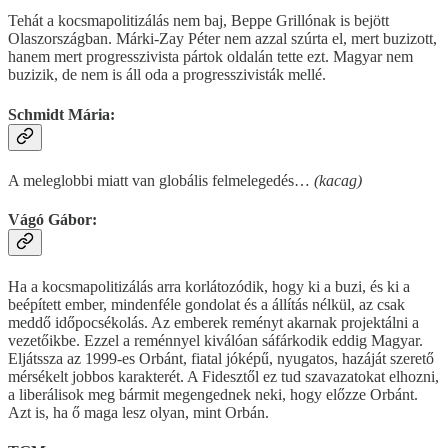
Tehát a kocsmapolitizálás nem baj, Beppe Grillónak is bejött
Olaszországban. Márki-Zay Péter nem azzal szúrta el, mert buzizott,
hanem mert progresszivista pártok oldalán tette ezt. Magyar nem
buzizik, de nem is áll oda a progresszivisták mellé.
Schmidt Mária:
A meleglobbi miatt van globális felmelegedés…
(kacag)
Vágó Gábor:
Ha a kocsmapolitizálás arra korlátozódik, hogy ki a buzi, és ki a
beépített ember, mindenféle gondolat és a állítás nélkül, az csak
meddő időpocsékolás. Az emberek reményt akarnak projektálni a
vezetőikbe. Ezzel a reménnyel kiválóan sáfárkodik eddig Magyar.
Eljátssza az 1999-es Orbánt, fiatal jóképű, nyugatos, hazáját szerető
mérsékelt jobbos karakterét. A Fidesztől ez tud szavazatokat elhozni,
a liberálisok meg bármit megengednek neki, hogy előzze Orbánt.
Azt is, ha ő maga lesz olyan, mint Orbán.