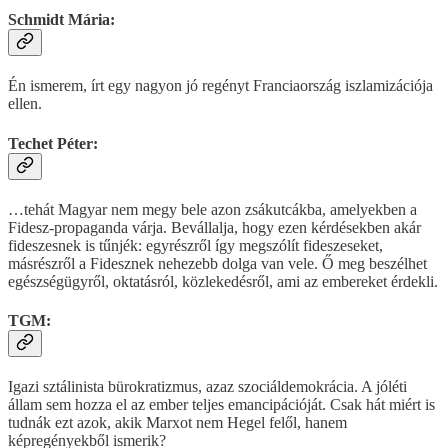
Schmidt Mária:
Én ismerem, írt egy nagyon jó regényt Franciaország iszlamizációja
ellen.
Techet Péter:
…tehát Magyar nem megy bele azon zsákutcákba, amelyekben a
Fidesz-propaganda várja. Bevállalja, hogy ezen kérdésekben akár
fideszesnek is tűnjék: egyrészről így megszólít fideszeseket,
másrészről a Fidesznek nehezebb dolga van vele. Ő meg beszélhet
egészségügyről, oktatásról, közlekedésről, ami az embereket érdekli.
TGM:
Igazi sztálinista bürokratizmus, azaz szociáldemokrácia. A jóléti
állam sem hozza el az ember teljes emancipációját. Csak hát miért is
tudnák ezt azok, akik Marxot nem Hegel felől, hanem
képregényekből ismerik?