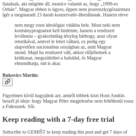
fiatalnak, aki mögötte áll, mond-e valamit az, hogy „1999-es
Orbán”. Magyar ebben is ügyes, éppen nem jeszenszkygézaizmust
ígér a megmaradt 23 darab konzervatív-liberálisnak. Hanem eleve
nem megy ezen ideológiai vitákba bele. Most neki nem
kormányprogramot kell hirdetnie, hanem a rendszert
leváltania – gyakorlatilag tényleg bárhogy, azaz olyan
retorikával, amivel le lehet váltani, ez pedig egy
alapvetően nacionalista országban az, amit Magyar
mond. Majd ha rendszert vált, akkor előjöhetnek a
kritikusai, megszülethet a baloldal, és Magyar
elmondhatja, mit is akar.
Bukovics Martin:
Figyelmen kívül hagyjátok azt, amiről többek közt Hont András
beszél jó ideje: hogy Magyar Péter megjelenése nem feltétlenül rossz
a Fidesznek. Sőt.
Keep reading with a 7-day free trial
Subscribe to
GEMIŠT
to keep reading this post and get 7 days of