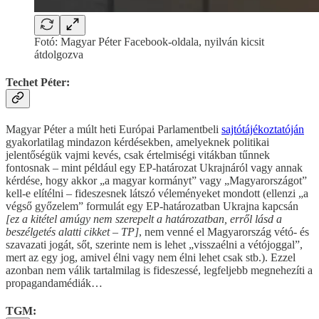
Fotó: Magyar Péter Facebook-oldala, nyilván kicsit
átdolgozva
Techet Péter:
Magyar Péter a múlt heti Európai Parlamentbeli
sajtótájékoztatóján
gyakorlatilag mindazon kérdésekben, amelyeknek politikai
jelentőségük vajmi kevés, csak értelmiségi vitákban tűnnek
fontosnak – mint például egy EP-határozat Ukrajnáról vagy annak
kérdése, hogy akkor „a magyar kormányt” vagy „Magyarországot”
kell-e elítélni – fideszesnek látszó véleményeket mondott (ellenzi „a
végső győzelem” formulát egy EP-határozatban Ukrajna kapcsán
[ez a kitétel amúgy nem szerepelt a határozatban, erről lásd a
beszélgetés alatti cikket – TP]
, nem venné el Magyarország vétó- és
szavazati jogát, sőt, szerinte nem is lehet „visszaélni a vétójoggal”,
mert az egy jog, amivel élni vagy nem élni lehet csak stb.). Ezzel
azonban nem válik tartalmilag is fideszessé, legfeljebb megnehezíti a
propagandamédiák…
TGM: