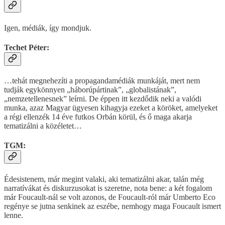
Igen, médiák, így mondjuk.
Techet Péter:
…tehát megnehezíti a propagandamédiák munkáját, mert nem
tudják egykönnyen „háborúpártinak”, „globalistának”,
„nemzetellenesnek” leírni. De éppen itt kezdődik neki a valódi
munka, azaz Magyar ügyesen kihagyja ezeket a köröket, amelyeket
a régi ellenzék 14 éve futkos Orbán körül, és ő maga akarja
tematizálni a közéletet…
TGM:
Édesistenem, már megint valaki, aki tematizálni akar, talán még
narratívákat és diskurzusokat is szeretne, nota bene: a két fogalom
már Foucault-nál se volt azonos, de Foucault-ról már Umberto Eco
regénye se jutna senkinek az eszébe, nemhogy maga Foucault ismert
lenne.