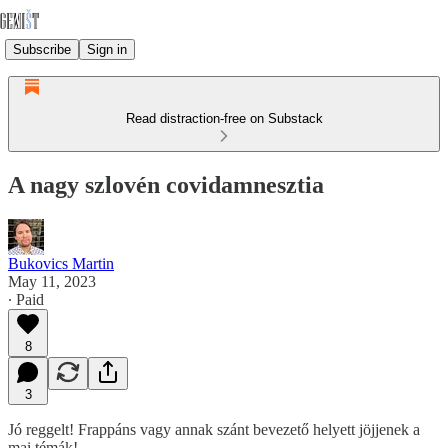
Subscribe
Sign in
Read distraction-free on Substack
A nagy szlovén covidamnesztia
Bukovics Martin
May 11, 2023
∙ Paid
8
3
Jó reggelt! Frappáns vagy annak szánt bevezető helyett jöjjenek a
mai témák!