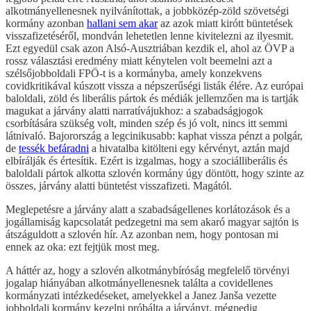
alkotmányellenesnek nyilvánítottak, a jobbközép-zöld szövetségi
kormány azonban
hallani sem akar
az azok miatt kirótt büntetések
visszafizetéséről, mondván lehetetlen lenne kivitelezni az ilyesmit.
Ezt egyedül csak azon Alsó-Ausztriában kezdik el, ahol az ÖVP a
rossz választási eredmény miatt kénytelen volt beemelni azt a
szélsőjobboldali FPÖ-t is a kormányba, amely konzekvens
covidkritikával kúszott vissza a népszerűségi listák élére. Az európai
baloldali, zöld és liberális pártok és médiák jellemzően ma is tartják
magukat a járvány alatti narratívájukhoz: a szabadságjogok
csorbítására szükség volt, minden szép és jó volt, nincs itt semmi
látnivaló. Bajorország a legcinikusabb: kaphat vissza pénzt a polgár,
de
tessék befáradni
a hivatalba kitölteni egy kérvényt, aztán majd
elbírálják és értesítik. Ezért is izgalmas, hogy a szociálliberális és
baloldali pártok alkotta szlovén kormány úgy döntött, hogy szinte az
összes, járvány alatti büntetést visszafizeti. Magától.
Meglepetésre a járvány alatt a szabadságellenes korlátozások és a
jogállamiság kapcsolatát pedzegetni ma sem akaró magyar sajtón is
átszáguldott a szlovén hír. Az azonban nem, hogy pontosan mi
ennek az oka: ezt fejtjük most meg.
A háttér az, hogy a szlovén alkotmánybíróság megfelelő törvényi
jogalap hiányában alkotmányellenesnek találta a covidellenes
kormányzati intézkedéseket, amelyekkel a Janez Janša vezette
jobboldali kormány kezelni próbálta a járványt, mégpedig