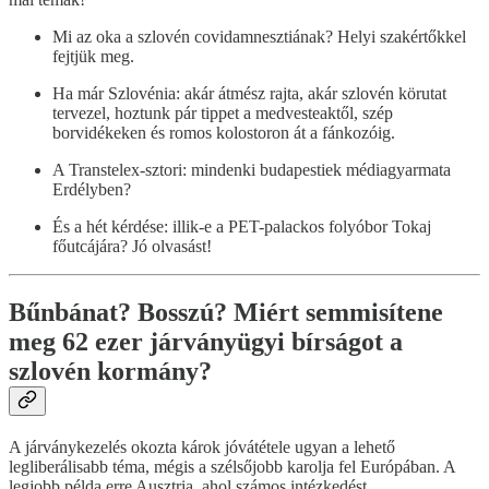
Mi az oka a szlovén covidamnesztiának? Helyi szakértőkkel
fejtjük meg.
Ha már Szlovénia: akár átmész rajta, akár szlovén körutat
tervezel, hoztunk pár tippet a medvesteaktől, szép
borvidékeken és romos kolostoron át a fánkozóig.
A Transtelex-sztori: mindenki budapestiek médiagyarmata
Erdélyben?
És a hét kérdése: illik-e a PET-palackos folyóbor Tokaj
főutcájára? Jó olvasást!
Bűnbánat? Bosszú? Miért semmisítene
meg 62 ezer járványügyi bírságot a
szlovén kormány?
A járványkezelés okozta károk jóvátétele ugyan a lehető
legliberálisabb téma, mégis a szélsőjobb karolja fel Európában. A
legjobb példa erre Ausztria, ahol számos intézkedést