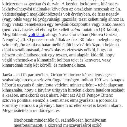
kifejezetten szigorúan és durván. A kezdeti lockdownt, kijárási és
lakhelyelhagyási tilalmakat követően az országban nemcsak az ún.
védettségalapú megkülönböztetés volt érvényben, de friss negatív
(vagy oltás vagy felgyógyultsági igazolás) teszt kellett még ahhoz is,
hogy valaki bemehessen egy bevásárlóközpontba vagy tankolhasson
(nem vicc, fizetésnél elvileg be kellett
volna
mutatni a QR-kódot).
Megdöbbentő
volt látni
, ahogy Nova Goricában (Nuova Gorizia,
Neugörz) 20-30 perces sorok álltak az őszi 30 fokos melegben egy
szinte rögtön az olasz határ mellé épült bevásárlóközpont bejárata
előtti tesztállomásnál, árnyékolás és vízosztás nélkül, hogy ott
pénzért csináltathassanak egy tesztet, ami alapján kiderül, hogy
végül vehetnek-e a klimatizált boltban tejet és kenyeret, vagy
kimaradnak még két körből, és mehetnek haza.
Janša – aki fő partneréhez, Orbán Viktorhoz képest ténylegesen
szabadságharcos, a szlovén függetlenségért indított 1991-es tíznapos
háborút ugyanis ő irányította védelmi miniszterként – tehát alaposan
kihasználta, hogy a járvány ürügyén hirtelen akkora hatalom szakadt
a kezébe, amekkorát csak akart. Mint azt Aljaž Pengov Bitenc
szlovén politikai elemző a Gemištnek elmagyarázta: a jobboldali
kormány nemcsak a járványt, hanem az ellenzéket is kezelni akarta.
Megerősítették a rendőrséget, és
létrehoztak mindenféle új, szándékosan homályosan
megfogalmazott, a közrend megzavarásáról szóló