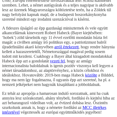
Unió, Európa elnémetesítése
hívószavakkal leírt Scholz-kabinettel
szemben. Lehet, a német autógyárak és a teljes nagyipar is aktívabb
lesz az üzemek Magyarországra költöztetése terén, ha a Zöldek túl
nagy befolyást kapnak majd, de a budapesti boszorkánykonyha
szeretné mindezt egy irodalmi szenzációval is kísérni.
A fideszes újságíró az épp gazdasági miniszternek és vele együtt
alkancellárnak kinevezett Robert Habeck (Bayer kiejtésében:
‘hobek’) zöld társelnök egy 11 évvel ezelőtti mondatán húzta fel
magát: a civilben amúgy író politikus egy, a patriotizmust balról
újradefiniálni akaró könyvében
arról értekezett
, hogy rendre hánynia
kellett a hazaszeretettől, Németországgal magával pedig sosem
tudott mit kezdeni. Csakhogy a Bayer által kiragadott mondatokkal
Habeck épp azt a gondolatát
vezeti fel
, hogy az amúgy
internacionalista baloldalnak is igenis pozitív viszonya kell legyen a
német társadalomhoz, az alaptörvényhez, a közös célokhoz és
ideálokhoz. Hovatovább: 2019-ben maga Habeck
közölte
a Bilddel,
hogy ma nem így fogalmazna, ő ugyanis épp azt szeretné, ha pl. a
nemzeti jelképeket nem hagynák kisajátítani a jobboldalnak.
Ez tehát az apropója a hamarosan induló sorozatnak, ami ha csak
annyira lesz szórakoztató, ahány ténybeli, fordítási és kiejtési hiba az
azt beharangozó videóban volt, az évtized dobása lesz. Őszintén
szurkolunk annak is, hogy a németre fordítást az
MCC illetékes
intézetével
végeztessék az európai együttműködés jegyében!