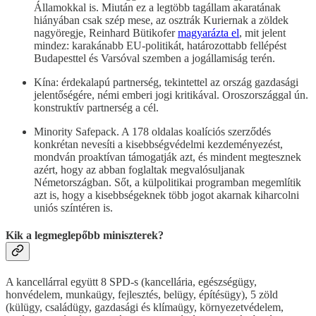
Államokkal is. Miután ez a legtöbb tagállam akaratának
hiányában csak szép mese, az osztrák Kuriernak a zöldek
nagyöregje, Reinhard Bütikofer
magyarázta el
, mit jelent
mindez: karakánabb EU-politikát, határozottabb fellépést
Budapesttel és Varsóval szemben a jogállamiság terén.
Kína: érdekalapú partnerség, tekintettel az ország gazdasági
jelentőségére, némi emberi jogi kritikával. Oroszországgal ún.
konstruktív partnerség a cél.
Minority Safepack. A 178 oldalas koalíciós szerződés
konkrétan nevesíti a kisebbségvédelmi kezdeményezést,
mondván proaktívan támogatják azt, és mindent megtesznek
azért, hogy az abban foglaltak megvalósuljanak
Németországban. Sőt, a külpolitikai programban megemlítik
azt is, hogy a kisebbségeknek több jogot akarnak kiharcolni
uniós színtéren is.
Kik a legmeglepőbb miniszterek?
A kancellárral együtt 8 SPD-s (kancellária, egészségügy,
honvédelem, munkaügy, fejlesztés, belügy, építésügy), 5 zöld
(külügy, családügy, gazdasági és klímaügy, környezetvédelem,