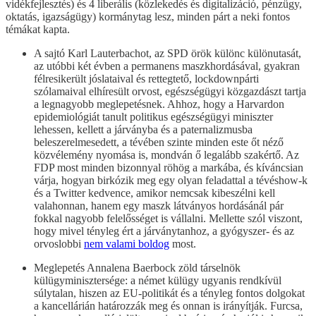
vidékfejlesztés) és 4 liberális (közlekedés és digitalizáció, pénzügy,
oktatás, igazságügy) kormánytag lesz, minden párt a neki fontos
témákat kapta.
A sajtó Karl Lauterbachot, az SPD örök különc különutasát,
az utóbbi két évben a permanens maszkhordásával, gyakran
félresikerült jóslataival és rettegtető, lockdownpárti
szólamaival elhíresült orvost, egészségügyi közgazdászt tartja
a legnagyobb meglepetésnek. Ahhoz, hogy a Harvardon
epidemiológiát tanult politikus egészségügyi miniszter
lehessen, kellett a járványba és a paternalizmusba
beleszerelmesedett, a tévében szinte minden este őt néző
közvélemény nyomása is, mondván ő legalább szakértő. Az
FDP most minden bizonnyal röhög a markába, és kíváncsian
várja, hogyan birkózik meg egy olyan feladattal a tévéshow-k
és a Twitter kedvence, amikor nemcsak kibeszélni kell
valahonnan, hanem egy maszk látványos hordásánál pár
fokkal nagyobb felelősséget is vállalni. Mellette szól viszont,
hogy mivel tényleg ért a járványtanhoz, a gyógyszer- és az
orvoslobbi
nem valami boldog
most.
Meglepetés Annalena Baerbock zöld társelnök
külügyminisztersége: a német külügy ugyanis rendkívül
súlytalan, hiszen az EU-politikát és a tényleg fontos dolgokat
a kancellárián határozzák meg és onnan is irányítják. Furcsa,