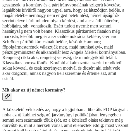
gesztusok, a kormány és a párt irányvonalának szigorú követése,
legalábbis kívülről nagyon ügyel arra, hogy ez látszódjon belőle, a
magánéletébe nemhogy nem enged betekintést, német újságírók
szerint eleve hárít minden olyan kérdést, ami a családi hátterére,
hobbijaira, stb. vonatkozik. Ezért tudott nyerni: mert semmi
harsányság nem volt benne. Klasszikus pártkarrier: fiatalon még
marxista, később megtér a szociáldemokrácia keblére, Gerhard
Schröder pártfőtitkárt csinált belőle, később Hamburg
főpolgármesterének választják meg, majd munkaügyi-, majd
pénzügyminiszter és alkancellár lesz Angela Merkel kormányaiban.
Rengeteg cikkcakk, rengeteg vereség, de mindegyikből felállt.
Klasszikus porosz főnök. Korábbi alkalmazottai szerint rendkívül
sokat követel, és csak szerényen motivál és dicsér: aki tehát vele
akar dolgozni, annak nagyon kell szeretnie és értenie azt, amit
csinál.
Mit akar az új német kormány?
A közkeletű vélekedés az, hogy a legjobban a liberális FDP tárgyalt:
noha az új kabinet szigorú járványügyi politikájában lényegében
semmi sem származik tőlük (sőt, az a kötelező oltást tekintve még
durvább is, mint a merkeli vonal, amit elleneztek eddig: most viszont
jó arcot kell hozzá vágniuk, és magyarázkodniuk, hogy hát, izé),