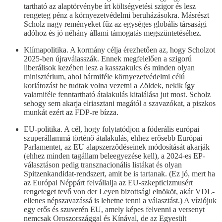
tartható az alaptörvénybe írt költségvetési szigor és lesz
rengeteg pénz a környezetvédelmi beruházásokra. Másrészt
Scholz nagy reményeket fűz az egységes globális társasági
adóhoz és jó néhány állami támogatás megszüntetéséhez.
Klímapolitika. A kormány célja érezhetően az, hogy Scholzot
2025-ben újraválasszák. Ennek megfelelően a szigorú
liberálisok kezében lesz a kasszakulcs és minden olyan
minisztérium, ahol bármiféle környezetvédelmi célú
korlátozást be tudtak volna vezetni a Zöldek, nekik így
valamiféle fenntartható átalakulás kitalálása jut most. Scholz
sehogy sem akarja elriasztani magától a szavazókat, a piszkos
munkát ezért az FDP-re bízza.
EU-politika. A cél, hogy folytatódjon a föderális európai
szuperállammá történő átalakulás, ehhez erősebb Európai
Parlamentet, az EU alapszerződéseinek módosítását akarják
(ehhez minden tagállam beleegyezése kell), a 2024-es EP-
választáson pedig transznacionális listákat és olyan
Spitzenkandidat-rendszert, amit be is tartanak. (Ez jó, mert ha
az Európai Néppárt felvállalja az EU-szkepticizmusért
rengeteget tevő von der Leyen bizottsági elnököt, akár VDL-
ellenes népszavazássá is lehetne tenni a választást.) A víziójuk
egy erős és szuverén EU, amely képes felvenni a versenyt
nemcsak Oroszországgal és Kínával, de az Egyesült