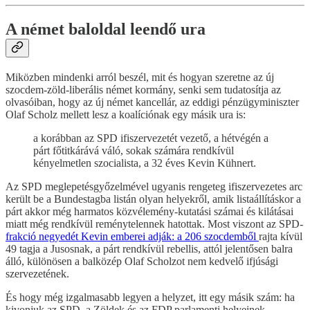
A német baloldal leendő ura
Miközben mindenki arról beszél, mit és hogyan szeretne az új
szocdem-zöld-liberális német kormány, senki sem tudatosítja az
olvasóiban, hogy az új német kancellár, az eddigi pénzügyminiszter
Olaf Scholz mellett lesz a koalíciónak egy másik ura is:
a korábban az SPD ifiszervezetét vezető, a hétvégén a
párt főtitkárává váló, sokak számára rendkívül
kényelmetlen szocialista, a 32 éves Kevin Kühnert.
Az SPD meglepetésgyőzelmével ugyanis rengeteg ifiszervezetes arc
került be a Bundestagba listán olyan helyekről, amik listaállításkor a
párt akkor még harmatos közvélemény-kutatási számai és kilátásai
miatt még rendkívül reménytelennek hatottak. Most viszont az SPD-
frakció negyedét Kevin emberei adják: a 206 szocdemből
rajta kívül
49 tagja a Jusosnak, a párt rendkívül rebellis, attól jelentősen balra
álló, különösen a balközép Olaf Scholzot nem kedvelő ifjúsági
szervezetének.
És hogy még izgalmasabb legyen a helyzet, itt egy másik szám: ha
kivonjuk az SPD, a Zöldek és az FDP parlamenti helyeinek