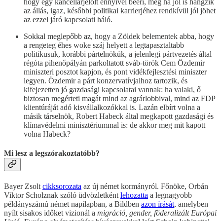
hogy egy kancellárjelölt ennyivel beéri, még ha jól is hangzik
az állás, igaz, későbbi politikai karrierjéhez rendkívül jól jöhet
az ezzel járó kapcsolati háló.
Sokkal meglepőbb az, hogy a Zöldek belementek abba, hogy
a rengeteg éhes woke száj helyett a legtapasztaltabb
politikusuk, korábbi pártelnökük, a jelenlegi pártvezetés által
régóta pihenőpályán parkoltatott sváb-török Cem Özdemir
miniszteri posztot kapjon, és pont vidékfejlesztési miniszter
legyen. Özdemir a párt konzervatívjaihoz tartozik, és
kifejezetten jó gazdasági kapcsolatai vannak: ha valaki, ő
biztosan megérteti magát mind az agrárlobbival, mind az FDP
klientúráját adó kisvállalkozókkal is. Lazán elbírt volna a
másik társelnök, Robert Habeck által megkapott gazdasági és
klímavédelmi minisztériummal is: de akkor meg mit kapott
volna Habeck?
Mi lesz a legszórakoztatóbb?
Bayer Zsolt
cikksorozata
az új német kormányról. Főnöke, Orbán
Viktor Scholznak szóló üdvözletként
lehozatta
a legnagyobb
példányszámú német napilapban, a Bildben
azon írását
, amelyben
nyílt sisakos időket vizionál a
migráció, gender, föderalizált Európai