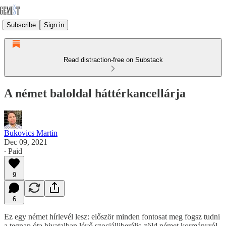
Subscribe
Sign in
Read distraction-free on Substack
A német baloldal háttérkancellárja
Bukovics Martin
Dec 09, 2021
∙ Paid
9
6
Ez egy német hírlevél lesz: először minden fontosat meg fogsz tudni
a tegnap óta hivatalban lévő szociálliberális-zöld német kormányról,