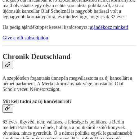
majd olvashatsz egy olyan echte szocialista politikusról, aki az
újdonsült kancellár Olaf Scholznál is nagyobb hatással volt a
legnagyobb kormánypártra, és mindezt úgy, hogy csak 32 éves.
Ha pedig ajándéktippet keresel karácsonyra:
ajándékozz minket!
Give a gift subscription
Chronik Deutschland
A szeplőtelen fogantatás ünnepén megválasztotta az új kancellárt a
német parlament. A Merkel-kormánynak vége, mostantól Olaf
Scholz vezeti Németországot.
Mit kell tudni az új kancellárról?
63 éves, ügyvéd, nem vallásos, a felesége is politikus, a Berlin
melletti Potsdamban élnek, hobbija a politikáról szóló könyvek
olvasása, nincs gyerekük. Ő a német politika egyik legunalmasabb
karaktere: hűvös északnémet mentalitás, robotokhoz hasonló