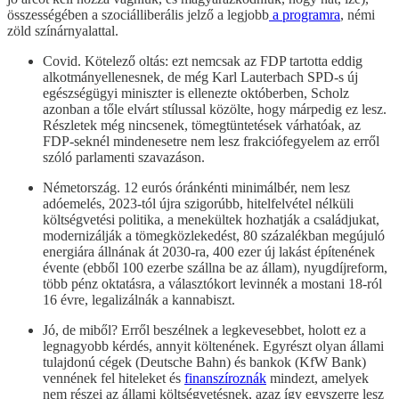
összességében a szociálliberális jelző a legjobb
a programra
, némi
zöld színárnyalattal.
Covid. Kötelező oltás: ezt nemcsak az FDP tartotta eddig
alkotmányellenesnek, de még Karl Lauterbach SPD-s új
egészségügyi miniszter is ellenezte októberben, Scholz
azonban a tőle elvárt stílussal közölte, hogy márpedig ez lesz.
Részletek még nincsenek, tömegtüntetések várhatóak, az
FDP-seknél mindenesetre nem lesz frakciófegyelem az erről
szóló parlamenti szavazáson.
Németország. 12 eurós óránkénti minimálbér, nem lesz
adóemelés, 2023-tól újra szigorúbb, hitelfelvétel nélküli
költségvetési politika, a menekültek hozhatják a családjukat,
modernizálják a tömegközlekedést, 80 százalékban megújuló
energiára állnának át 2030-ra, 400 ezer új lakást építenének
évente (ebből 100 ezerbe szállna be az állam), nyugdíjreform,
több pénz oktatásra, a választókort levinnék a mostani 18-ról
16 évre, legalizálnák a kannabiszt.
Jó, de miből? Erről beszélnek a legkevesebbet, holott ez a
legnagyobb kérdés, annyit költenének. Egyrészt olyan állami
tulajdonú cégek (Deutsche Bahn) és bankok (KfW Bank)
vennének fel hiteleket és
finanszíroznák
mindezt, amelyek
nem részei az állami költségvetésnek, azaz így egyszerre lesz