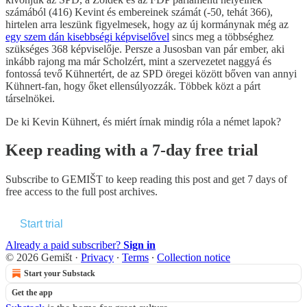
számából (416) Kevint és embereinek számát (-50, tehát 366),
hirtelen arra leszünk figyelmesek, hogy az új kormánynak még az
egy szem dán kisebbségi képviselővel
sincs meg a többséghez
szükséges 368 képviselője. Persze a Jusosban van pár ember, aki
inkább rajong ma már Scholzért, mint a szervezetet naggyá és
fontossá tevő Kühnertért, de az SPD öregei között bőven van annyi
Kühnert-fan, hogy őket ellensúlyozzák. Többek közt a párt
társelnökei.
De ki Kevin Kühnert, és miért írnak mindig róla a német lapok?
Keep reading with a 7-day free trial
Subscribe to
GEMIŠT
to keep reading this post and get 7 days of
free access to the full post archives.
Start trial
Already a paid subscriber?
Sign in
© 2026 Gemišt
·
Privacy
∙
Terms
∙
Collection notice
Start your Substack
Get the app