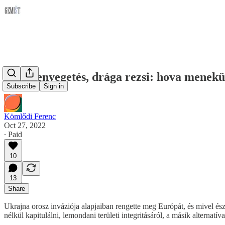
Atomfenyegetés, drága rezsi: hova menekü
Subscribe
Sign in
Kömlődi Ferenc
Oct 27, 2022
∙ Paid
10
13
Share
Ukrajna orosz inváziója alapjaiban rengette meg Európát, és mivel é
nélkül kapitulálni, lemondani területi integritásáról, a másik alternat