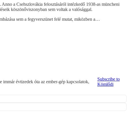
et. Anno a Csehszlovákia felosztásáról intézkedő 1938-as müncheni
eléseik köszönőviszonyban sem voltak a valósággal.
ét bombázása sem a fegyverszünet felé mutat, miközben a…
Subscribe to
ete immár évtizedek óta az ember-gép kapcsolatok,
Kömlődi