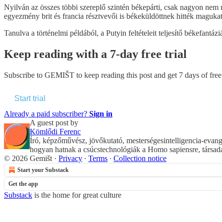
Nyilván az összes többi szereplő szintén békepárti, csak nagyon nem 
egyezmény brit és francia résztvevői is békeküldöttnek hitték maguka
Tanulva a történelmi példából, a Putyin feltételeit teljesítő békefan
Keep reading with a 7-day free trial
Subscribe to
GEMIŠT
to keep reading this post and get 7 days of free 
Start trial
Already a paid subscriber?
Sign in
A guest post by
Kömlődi Ferenc
Író, képzőművész, jövőkutató, mesterségesintelligencia-evang
hogyan hatnak a csúcstechnológiák a Homo sapiensre, társad
© 2026 Gemišt
·
Privacy
∙
Terms
∙
Collection notice
Start your Substack
Get the app
Substack
is the home for great culture