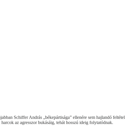
abban Schiffer András „békepártisága” ellenére sem hajlandó feltétel
 a harcok az agresszor bukásáig, tehát hosszú ideig folytatódnak.