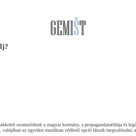
lj?
szakkeleti szomszédunk a magyar kormány, a propagandamédiája és legúj
íva, valójában az egyetlen morálisan védhető opció látszik megvalósulni: