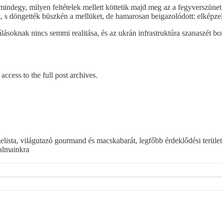
mindegy, milyen feltételek mellett köttetik majd meg az a fegyverszün
t, s döngették büszkén a mellüket, de hamarosan beigazolódott: elképz
táziálásoknak nincs semmi realitása, és az ukrán infrastruktúra szanasz
access to the full post archives.
elista, világutazó gourmand és macskabarát, legfőbb érdeklődési terül
almainkra