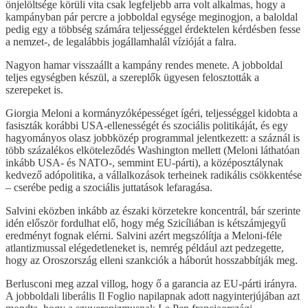
önjelöltsége körüli vita csak legfeljebb arra volt alkalmas, hogy a
kampányban pár percre a jobboldal egysége meginogjon, a baloldal
pedig egy a többség számára teljességgel érdektelen kérdésben fesse
a nemzet-, de legalábbis jogállamhalál vízióját a falra.
Nagyon hamar visszaállt a kampány rendes menete. A jobboldal
teljes egységben készül, a szereplők ügyesen felosztották a
szerepeket is.
Giorgia Meloni a kormányzóképességet ígéri, teljességgel kidobta a
fasiszták korábbi USA-ellenességét és szociális politikáját, és egy
hagyományos olasz jobbközép programmal jelentkezett: a száznál is
több százalékos elköteleződés Washington mellett (Meloni láthatóan
inkább USA- és NATO-, semmint EU-párti), a középosztálynak
kedvező adópolitika, a vállalkozások terheinek radikális csökkentése
– cserébe pedig a szociális juttatások lefaragása.
Salvini eközben inkább az északi körzetekre koncentrál, bár szerinte
idén először fordulhat elő, hogy még Szicíliában is kétszámjegyű
eredményt fognak elérni. Salvini azért megszólítja a Meloni-féle
atlantizmussal elégedetleneket is, nemrég például azt pedzegette,
hogy az Oroszország elleni szankciók a háborút hosszabbítják meg.
Berlusconi meg azzal villog, hogy ő a garancia az EU-párti irányra.
A jobboldali liberális Il Foglio napilapnak adott nagyinterjújában azt