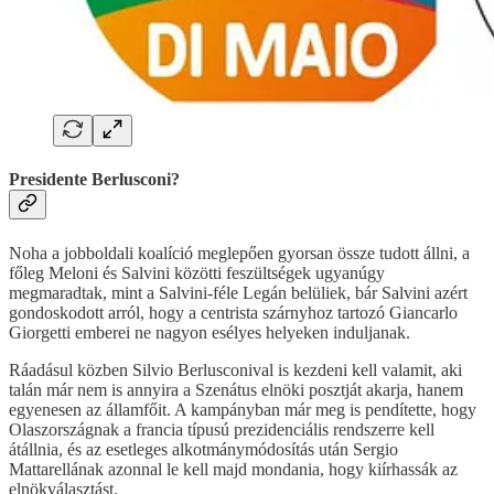
Presidente Berlusconi?
Noha a jobboldali koalíció meglepően gyorsan össze tudott állni, a
főleg Meloni és Salvini közötti feszültségek ugyanúgy
megmaradtak, mint a Salvini-féle Legán belüliek, bár Salvini azért
gondoskodott arról, hogy a centrista szárnyhoz tartozó Giancarlo
Giorgetti emberei ne nagyon esélyes helyeken induljanak.
Ráadásul közben Silvio Berlusconival is kezdeni kell valamit, aki
talán már nem is annyira a Szenátus elnöki posztját akarja, hanem
egyenesen az államfőit. A kampányban már meg is pendítette, hogy
Olaszországnak a francia típusú prezidenciális rendszerre kell
átállnia, és az esetleges alkotmánymódosítás után Sergio
Mattarellának azonnal le kell majd mondania, hogy kiírhassák az
elnökválasztást.