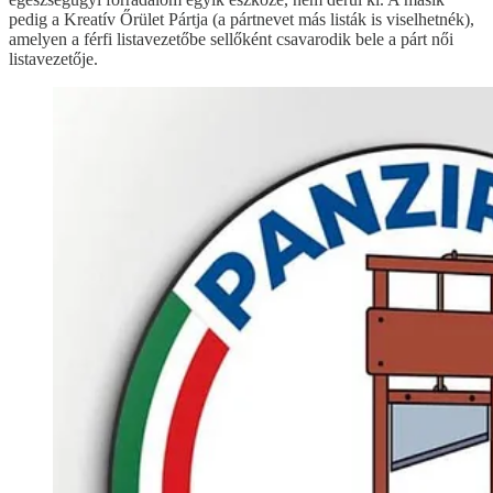
pedig a Kreatív Őrület Pártja (a pártnevet más listák is viselhetnék),
amelyen a férfi listavezetőbe sellőként csavarodik bele a párt női
listavezetője.