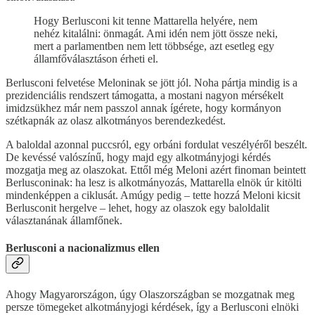
Hogy Berlusconi kit tenne Mattarella helyére, nem
nehéz kitalálni: önmagát. Ami idén nem jött össze neki,
mert a parlamentben nem lett többsége, azt esetleg egy
államfőválasztáson érheti el.
Berlusconi felvetése Meloninak se jött jól. Noha pártja mindig is a
prezidenciális rendszert támogatta, a mostani nagyon mérsékelt
imidzsükhez már nem passzol annak ígérete, hogy kormányon
szétkapnák az olasz alkotmányos berendezkedést.
A baloldal azonnal puccsról, egy orbáni fordulat veszélyéről beszélt.
De kevéssé valószínű, hogy majd egy alkotmányjogi kérdés
mozgatja meg az olaszokat. Ettől még Meloni azért finoman beintett
Berlusconinak: ha lesz is alkotmányozás, Mattarella elnök úr kitölti
mindenképpen a ciklusát. Amúgy pedig – tette hozzá Meloni kicsit
Berlusconit hergelve – lehet, hogy az olaszok egy baloldalit
választanának államfőnek.
Berlusconi a nacionalizmus ellen
Ahogy Magyarországon, úgy Olaszországban se mozgatnak meg
persze tömegeket alkotmányjogi kérdések, így a Berlusconi elnöki