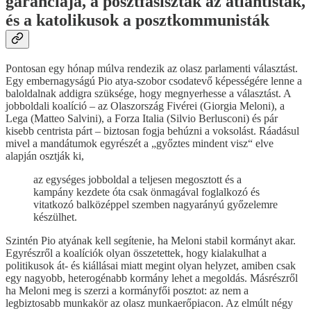
garanciája, a posztfasiszták az atlantisták,
és a katolikusok a posztkommunisták
Pontosan egy hónap múlva rendezik az olasz parlamenti választást.
Egy embernagyságú Pio atya-szobor csodatevő képességére lenne a
baloldalnak addigra szüksége, hogy megnyerhesse a választást. A
jobboldali koalíció – az Olaszország Fivérei (Giorgia Meloni), a
Lega (Matteo Salvini), a Forza Italia (Silvio Berlusconi) és pár
kisebb centrista párt – biztosan fogja behúzni a voksolást. Ráadásul
mivel a mandátumok egyrészét a „győztes mindent visz“ elve
alapján osztják ki,
az egységes jobboldal a teljesen megosztott és a
kampány kezdete óta csak önmagával foglalkozó és
vitatkozó balközéppel szemben nagyarányú győzelemre
készülhet.
Szintén Pio atyának kell segítenie, ha Meloni stabil kormányt akar.
Egyrészről a koalíciók olyan összetettek, hogy kialakulhat a
politikusok át- és kiállásai miatt megint olyan helyzet, amiben csak
egy nagyobb, heterogénabb kormány lehet a megoldás. Másrészről
ha Meloni meg is szerzi a kormányfői posztot: az nem a
legbiztosabb munkakör az olasz munkaerőpiacon. Az elmúlt négy