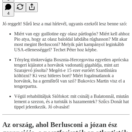
4
Jó reggelt! Sűrű lesz a mai hírlevél, ugyanis ezekről lesz benne szó:
Miért van egy guillotine egy olasz pártlogón? Miért kell ahhoz
Pio atya, hogy az olasz baloldal labdába rúghasson? Mit akar
most megint Berlusconi? Melyik párt kampányol leginkább
USA-ellenességgel? Techet Péter hoz képbe.
Tényleg tönkrevágta Bosznia-Hercegovina egyetlen aprócska
tengeri kijáratot a horvátok vadonatúj gigahídja, mint azt
Szarajevó jósolta? Megéri-e 15 ezer euróért Szardíniára
költözni? Ki vesz hitleres bort? Miért fogalmatlanok a
horvátok, ha a gemištről van szó? Bukovics Martin visz el a
tengerpartra.
Végül rehabilitáljuk Siófokot: mit csinálj a Balatonnál, miután
lement a szezon, és a turisták is hazamentek? Szűcs Donát hat
tippel jelentkezik. Jó olvasást!
Az ország, ahol Berlusconi a józan ész