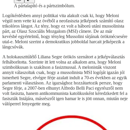
A pártalapító és a pártszimbólum.
Logókérdésben annyi politikai vita alakult csak ki, hogy Meloni
végül nem vette ki az övéből a neofasiszta jelképnek számító olasz
trikolóros lángot. Az tény, hogy ez volt a háború utáni mussolinista
párt, az Olasz Szociális Mozgalom (MSI) címere. De az már
kevésbé egyértelmű, hogy tényleg Mussolini sírjának örökmécsesére
utal-e. Meloni szerint a demokratikus jobboldal harcait jelképezik a
lángcsóvák.
A holokauszttúlélő Liliana Segre örökös szenátort a jelképválasztás
felháborította. Szerinte itt lett volna az alkalom arra, hogy Meloni
szimbolikusan is szakítson a fasizmussal. A melonisták viszont
annyit válaszoltak csak, hogy a mussolinista MSI logóját igazán jól
ismerheti Segre, elvégre férje azalatt indult a 70-es években az egyik
parlamenti választáson. Az igazsághoz hozzátartozik persze, hogy
Segre férje, a 2007-ben elhunyt Alfredo Belli Paci egyrészről nem
volt fasiszta, hanem antikommunista katolikusként kéredzkedett fel a
fasiszták listájára, másrészről igen hamar le is jött onnan, miután neje
válóperrel fenyegette meg.