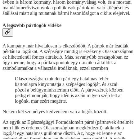
évben is három kormány, három kormányválság volt, és a mostani
mandátumerőviszonyok a politikusok pártokból való kilépései és
átállásai miatt alig mutatnak bármi hasonlóságot a ciklus elejeivel.
A legszebb pártlogók vidéke
A kampány már hivatalosan is elkezdődött. A pártok már leadták
például a logóikat. A szépségre mindig is érzékeny Olaszországban
ez hihetetlenül fontos attrakció. Más, savanyúbb országokban ez
úgy menne, hogy a pártközpontok egy e-mailen átküldik a
szimbólumaikat a választási irodáknak, ezzel szemben
Olaszországban minden párt egy hatalmas fehér
kartonlapra kinyomtatja a szépséges logóját, és azzal
pózol a belügyminisztérium előtt. A pártvezérek közben
pedig elmondják, hogy idén is aztán milyen szép lett a
logónk, már ezért megérte.
Nekem két személyes kedvencem van a logók között.
Az egyik az Egészségügyi Forradalomért párté (pártnevek értelmét
nem illik és érdemes Olaszországban megkérdezni), akiknek a
logóját egy hatalmas guillotine díszíti. Az, hogy ez lenne-e az
egészségügyi forradalom egyik eszköze, nem derül ki. A másik