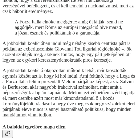
mondta, hogy a szuverenizmusnak Le Pen franciaországi
vereségével befellegzett, és el kell temetni a nacionalizmust, mert az
csak háborút eredményez.
A Forza Italia elnöke megígérte: amíg őt látják, senki ne
aggódjék, mert Róma az európai integráció híve marad,
a józan észnek és politikának ő a garanciája.
A jobboldali koalícióban indul még néhány kisebb centrista párt is –
például az exberlusconista Giovanni Toti liguriai régióelnöké –, ők
azokat szólítják meg, akiknek fontos, hogy egy párt jelképében ott
legyen az egykori kereszténydemokraták piros keresztje.
A jobboldali koalíció olajozottan működik tehát, már kiosztották
egymás között azt is, hogy ki hol indul. Ami feltűnő, hogy a Lega és
a Forza Italia felülreprezentált Meloni pártjához képest, azaz Salvini
és Berlusconi akár nagyobb frakcióval számolhat, mint amit a
népszerűségük alapján kapnának. Meloni ezt vélhetően azért fogadja
el, mert cserébe azért most már kimondatatlanul ő a közös
kormányfőjelölt, ráadásul a négy éve még csak négy százalékot elért
pártjának eleve nincs is annyi használható politikusa, hogy minden
mandátumot vinni tudjon.
A baloldal egyelőre maga ellen