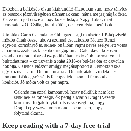
Eközben a balközép olyan kiábrándító állapotban van, hogy tényleg
az olaszok jószívűségében bízhatnak csak, hátha megsajnálják őket.
Eleve nem jött össze a nagy közös lista, a Nagy Tábor, mert
nemcsak az Öt Csillag indul külön, de a centrista liberálisok is.
Utóbbiak Carlo Calenda korábbi gazdasági miniszter, EP-képviselő
mögött álltak össze, ahova azonnal csatlakozott Matteo Renzi,
egykori kormányfő is, akinek önállóan vajmi kevés esélye lett volna
a háromszázalékos küszöböt megugrania. Calendával közösen
azonban maradhat az olasz politikában, és további kormányokat
buktathat meg – ez ugyanis a saját 2016-os bukása óta az egyetlen
hobbija. Calenda először amúgy megállapodott a Demokratákkal
egy közös listáról. De miután arra a Demokraták a zöldeket és a
kommunisták egyrészét is felengedték, azonnal felmondta a
koalíciót. Jó móka volt ez pár napra.
Calenda ma azzal kampányol, hogy nélkülük nem lesz
senkinek se többsége, ők pedig a Mario Draghi vezette
kormányt fogják folytatni. Kis szépséghiba, hogy
Draghi egy szóval nem mondta sehol sem, hogy
folytatni akarná.
Keep reading with a 7-day free trial