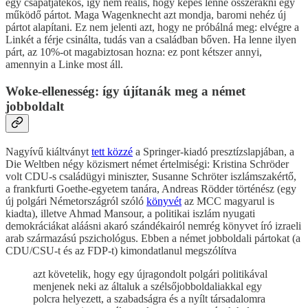
egy csapatjátékos, így nem reális, hogy képes lenne összerakni egy
működő pártot. Maga Wagenknecht azt mondja, baromi nehéz új
pártot alapítani. Ez nem jelenti azt, hogy ne próbálná meg: elvégre a
Linkét a férje csinálta, tudás van a családban bőven. Ha lenne ilyen
párt, az 10%-ot magabiztosan hozna: ez pont kétszer annyi,
amennyin a Linke most áll.
Woke-ellenesség: így újítanák meg a német
jobboldalt
Nagyívű kiáltványt
tett közzé
a Springer-kiadó presztízslapjában, a
Die Weltben négy közismert német értelmiségi: Kristina Schröder
volt CDU-s családügyi miniszter, Susanne Schröter iszlámszakértő,
a frankfurti Goethe-egyetem tanára, Andreas Rödder történész (egy
új polgári Németországról szóló
könyvét
az MCC magyarul is
kiadta), illetve Ahmad Mansour, a politikai iszlám nyugati
demokráciákat aláásni akaró szándékairól nemrég könyvet író izraeli
arab származású pszichológus. Ebben a német jobboldali pártokat (a
CDU/CSU-t és az FDP-t) kimondatlanul megszólítva
azt követelik, hogy egy újragondolt polgári politikával
menjenek neki az általuk a szélsőjobboldaliakkal egy
polcra helyezett, a szabadságra és a nyílt társadalomra