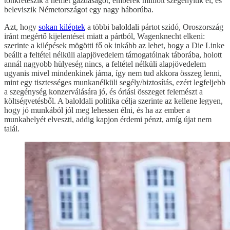
tönkreteszik a német gazdaságot, emberek millióit szegényítik el, és
beleviszik Németországot egy nagy háborúba.
Azt, hogy
sokan kiléptek
a többi baloldali pártot szidó, Oroszország
iránt megértő kijelentései miatt a pártból, Wagenknecht elkeni:
szerinte a kilépések mögötti fő ok inkább az lehet, hogy a Die Linke
beállt a feltétel nélküli alapjövedelem támogatóinak táborába, holott
annál nagyobb hülyeség nincs, a feltétel nélküli alapjövedelem
ugyanis mivel mindenkinek járna, így nem tud akkora összeg lenni,
mint egy tisztességes munkanélküli segély/biztosítás, ezért legfeljebb
a szegénység konzerválására jó, és óriási összeget felemészt a
költségvetésből. A baloldali politika célja szerinte az kellene legyen,
hogy jó munkából jól meg lehessen élni, és ha az ember a
munkahelyét elveszti, addig kapjon érdemi pénzt, amíg újat nem
talál.