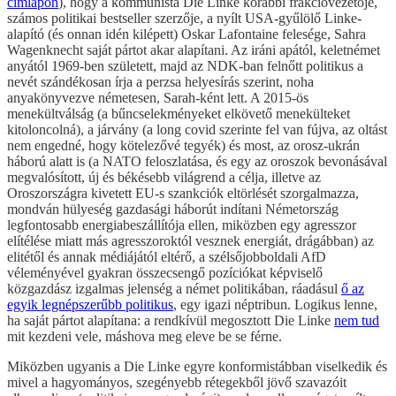
címlapon
), hogy a kommunista Die Linke korábbi frakcióvezetője,
számos politikai bestseller szerzője, a nyílt USA-gyűlölő Linke-
alapító (és onnan idén kilépett) Oskar Lafontaine felesége, Sahra
Wagenknecht saját pártot akar alapítani. Az iráni apától, keletnémet
anyától 1969-ben született, majd az NDK-ban felnőtt politikus a
nevét szándékosan írja a perzsa helyesírás szerint, noha
anyakönyvezve németesen, Sarah-ként lett. A 2015-ös
menekültválság (a bűncselekményeket elkövető menekülteket
kitoloncolná), a járvány (a long covid szerinte fel van fújva, az oltást
nem engedné, hogy kötelezővé tegyék) és most, az orosz-ukrán
háború alatt is (a NATO feloszlatása, és egy az oroszok bevonásával
megvalósított, új és békésebb világrend a célja, illetve az
Oroszországra kivetett EU-s szankciók eltörlését szorgalmazza,
mondván hülyeség gazdasági háborút indítani Németország
legfontosabb energiabeszállítója ellen, miközben egy agresszor
elítélése miatt más agresszoroktól vesznek energiát, drágábban) az
elitétől és annak médiájától eltérő, a szélsőjobboldali AfD
véleményével gyakran összecsengő pozíciókat képviselő
közgazdász izgalmas jelenség a német politikában, ráadásul
ő az
egyik legnépszerűbb politikus
, egy igazi néptribun. Logikus lenne,
ha saját pártot alapítana: a rendkívül megosztott Die Linke
nem tud
mit kezdeni vele, máshova meg eleve be se férne.
Miközben ugyanis a Die Linke egyre konformistábban viselkedik és
mivel a hagyományos, szegényebb rétegekből jövő szavazóit