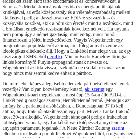
érdekeket szem előtt tartó szocdemeket és konzervatívokat, a
Scholz- és Merkel-kormányok covid- és energiapolitikájának
kritikájával, az erős középosztály és a véleményszabadság melletti
kiállásával pedig a klasszikusan az FDP-re szavazó kis- és
középvállalkozókat, akik a bőrükön érezték mind a lezárások, mind
a brutálisan emelkedő rezsiszámlák következményeit. Ha ugyanis
nem pörög úgy a német gazdaság, mint eddig, nincs miből
finanszírozni a jóléti intézkedéseket. Vagyis Wagenknecht egy
pragmatikus-populista erőt akarna, ami főleg annyit üzenne az
ideologikus eliteknek: állj. Hogy a Linkéből már elege van, az egy
kiszivárgott SMS-éből
derül ki
. Miután Bodo Ramelow türingiai
linkés kormányfő Putyin-propagandistának nevezte őt,
Wagenknecht azt írta vissza, ezek után ne csodálkozzanak azon,
hogy nincs már semmi kedve ehhez a párthoz.
De mire lehet képes a legkisebb ellenzéki párt belső ellenzékének
vezetője? Van olyan közvélemény-kutató,
aki szerint
egy
Wagenknecht-párt megfelezné a most épp 15%-on álló AfD-t, a
Linkét pedig országos szinten jelentéktelenné tenné. (Mondjuk azt
amúgy is: a parlament alsóházában, a Bundestagban 37 fő kell
ahhoz, hogy frakciót alakíthasson egy párt. Mivel a Linke-frakciót
most 39-en alkotják, Wagenknecht támogatói pedig a frakcióban
többségben vannak, egy Linkéből való kilépéssel annyi lenne az
anyapárt parlamenti jogainak.) A Neue Zürcher Zeitung
szerint
ellenben irreálisak a pártok félelmei Wagenknechttől, ő ugyanis nem