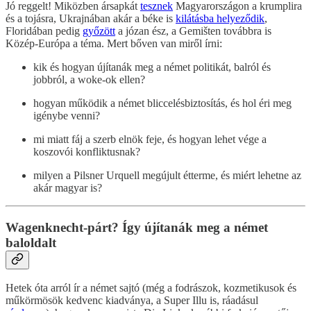
Jó reggelt! Miközben ársapkát
tesznek
Magyarországon a krumplira
és a tojásra, Ukrajnában akár a béke is
kilátásba helyeződik
,
Floridában pedig
győzött
a józan ész, a Gemišten továbbra is
Közép-Európa a téma. Mert bőven van miről írni:
kik és hogyan újítanák meg a német politikát, balról és
jobbról, a woke-ok ellen?
hogyan működik a német bliccelésbiztosítás, és hol éri meg
igénybe venni?
mi miatt fáj a szerb elnök feje, és hogyan lehet vége a
koszovói konfliktusnak?
milyen a Pilsner Urquell megújult étterme, és miért lehetne az
akár magyar is?
Wagenknecht-párt? Így újítanák meg a német
baloldalt
Hetek óta arról ír a német sajtó (még a fodrászok, kozmetikusok és
műkörmösök kedvenc kiadványa, a Super Illu is, ráadásul