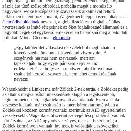
elhappolja a (politikai, nem gazdasági) rendszerellenességet nyíltan
zászlajára tűző szélsőjobboldal, próbálja magát a moralizáló
nagyvárosi woke középosztály szavazások alkalmával feltörő
lelkiismereteként pozícionálni, Wagenknecht éppen ezen, általa csak
életmódbaloldalinak
nevezett, a globalizáció és a digitális átállás
nyerteseinek számító rétegeknek az őket foglalkoztató állammal és a
nagyobb cégekkel egybeeső érdekei ellen határozná meg a baloldali
politikát. Mint a Ciceronak
elmondta
:
„Egy lakóterület választási részvételéből megbízhatóan
következtethetünk annak jövedelmi viszonyaira. A
szegények ma már nem szavaznak, mert azt
tapasztalják, hogy egyik párt sem képviseli az
érdekeiket. Csakhogy azt a rendszert, ahol idővel már
csak a jól keresők szavaznak, nem lehet demokráciának
nevezni.”
Wagenknecht a Linkét ma már Zöldek 2-nek tartja, a Zöldeket pedig
az általuk megvalósított intézkedések alapján a legálszentebb,
leginkompetensebb, legkártékonyabb alakulatnak. Ezen a Linke
vezetése kiakadt, már csak azért is, mert három tartományban a
Zöldekkel közösen kormányoznak: szerintük az AfD egyértelműen
veszélyesebb. Wagenknecht szerint szövegértési problémái vannak
párttársainak, az AfD ugyanis veszélyes, de csak beszél, míg a
Zöldek kormányon vannak, így meg is valósítják a szövegeiket: