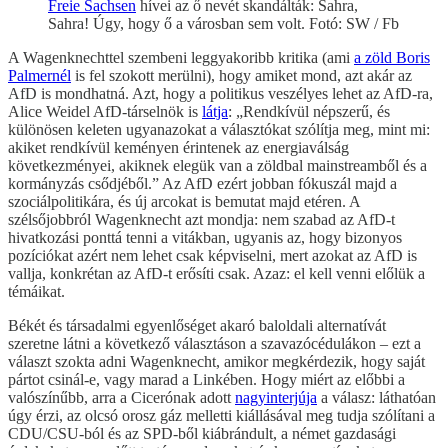
Freie Sachsen
hívei az ő nevét skandálták: Sahra,
Sahra! Úgy, hogy ő a városban sem volt. Fotó: SW / Fb
A Wagenknechttel szembeni leggyakoribb kritika (ami
a zöld Boris
Palmernél
is fel szokott merülni), hogy amiket mond, azt akár az
AfD is mondhatná. Azt, hogy a politikus veszélyes lehet az AfD-ra,
Alice Weidel AfD-társelnök is
látja
: „Rendkívül népszerű, és
különösen keleten ugyanazokat a választókat szólítja meg, mint mi:
akiket rendkívül keményen érintenek az energiaválság
következményei, akiknek elegük van a zöldbal mainstreamből és a
kormányzás csődjéből.” Az AfD ezért jobban fókuszál majd a
szociálpolitikára, és új arcokat is bemutat majd etéren. A
szélsőjobbról Wagenknecht azt mondja: nem szabad az AfD-t
hivatkozási ponttá tenni a vitákban, ugyanis az, hogy bizonyos
pozíciókat azért nem lehet csak képviselni, mert azokat az AfD is
vallja, konkrétan az AfD-t erősíti csak. Azaz: el kell venni előlük a
témáikat.
Békét és társadalmi egyenlőséget akaró baloldali alternatívát
szeretne látni a következő választáson a szavazócédulákon – ezt a
választ szokta adni Wagenknecht, amikor megkérdezik, hogy saját
pártot csinál-e, vagy marad a Linkében. Hogy miért az előbbi a
valószínűbb, arra a Cicerónak adott
nagyinterjúja
a válasz: láthatóan
úgy érzi, az olcsó orosz gáz melletti kiállásával meg tudja szólítani a
CDU/CSU-ból és az SPD-ből kiábrándult, a német gazdasági