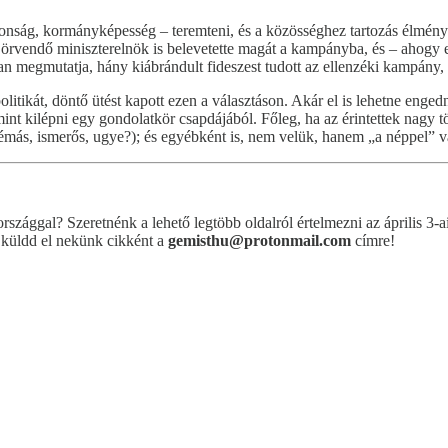
iztonság, kormányképesség – teremteni, és a közösséghez tartozás élmény
vendő miniszterelnök is belevetette magát a kampányba, és – ahogy e
san megmutatja, hány kiábrándult fideszest tudott az ellenzéki kampány,
 politikát, döntő ütést kapott ezen a választáson. Akár el is lehetne e
 mint kilépni egy gondolatkör csapdájából. Főleg, ha az érintettek nagy t
lémás, ismerős, ugye?); és egyébként is, nem velük, hanem „a néppel” 
országgal? Szeretnénk a lehető legtöbb oldalról értelmezni az április 3
 küldd el nekünk cikként a
gemisthu@protonmail.com
címre!