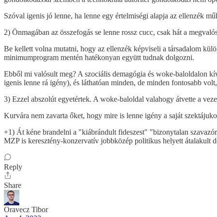
Szóval igenis jó lenne, ha lenne egy értelmiségi alapja az ellenzék m
2) Önmagában az összefogás se lenne rossz cucc, csak hát a megvalósí
Be kellett volna mutatni, hogy az ellenzék képviseli a társadalom különb
minimumprogram mentén hatékonyan együtt tudnak dolgozni.
Ebből mi valósult meg? A szociális demagógia és woke-baloldalon kív
igenis lenne rá igény), és láthatóan minden, de minden fontosabb volt
3) Ezzel abszolút egyetértek. A woke-baloldal valahogy átvette a vezet
Kurvára nem zavarta őket, hogy mire is lenne igény a saját szektájuko
+1) Át kéne brandelni a "kiábrándult fideszest" "bizonytalan szavazóra
MZP is keresztény-konzervatív jobbközép politikus helyett átalakult
Reply
Share
Oravecz Tibor