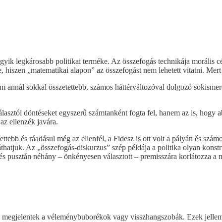
ik legkárosabb politikai terméke. Az összefogás technikája morális céll
 hiszen „matematikai alapon” az összefogást nem lehetett vitatni. Mert
nnál sokkal összetettebb, számos háttérváltozóval dolgozó sokismeretl
asztói döntéseket egyszerű számtanként fogta fel, hanem az is, hogy ab
az ellenzék javára.
tettebb és ráadásul még az ellenfél, a Fidesz is ott volt a pályán és sz
atjuk. Az „összefogás-diskurzus” szép példája a politika olyan konstruk
és pusztán néhány – önkényesen választott – premisszára korlátozza a m
n megjelentek a véleménybuborékok vagy visszhangszobák. Ezek jellem