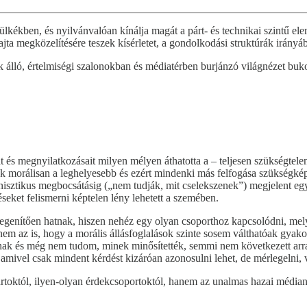
ülkékben, és nyilvánvalóan kínálja magát a párt- és technikai szintű ele
ta megközelítésére teszek kísérletet, a gondolkodási struktúrák irány
k álló, értelmiségi szalonokban és médiatérben burjánzó világnézet buk
 és megnyilatkozásait milyen mélyen áthatotta a – teljesen szükségtel
juk morálisan a leghelyesebb és ezért mindenki más felfogása szükségké
nisztikus megbocsátásig („nem tudják, mit cselekszenek”) megjelent eg
seket felismerni képtelen lény lehetett a szemében.
egenítően hatnak, hiszen nehéz egy olyan csoporthoz kapcsolódni, mely
em az is, hogy a morális állásfoglalások szinte sosem válthatóak gyakorl
jnak és még nem tudom, minek minősítették, semmi nem következett arra n
amivel csak mindent kérdést kizáróan azonosulni lehet, de mérlegelni, vá
ártoktól, ilyen-olyan érdekcsoportoktól, hanem az unalmas hazai médianarr