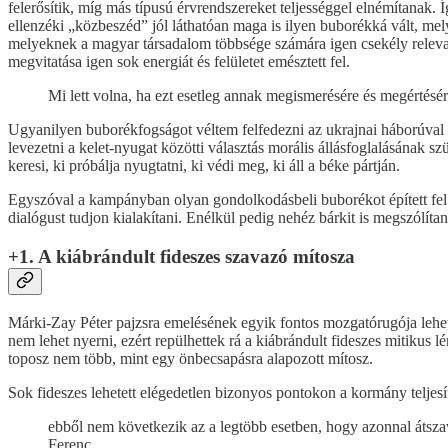
felerősítik, míg más típusú érvrendszereket teljességgel elnémítanak.
ellenzéki „közbeszéd” jól láthatóan maga is ilyen buborékká vált, mel
melyeknek a magyar társadalom többsége számára igen csekély relevanc
megvitatása igen sok energiát és felületet emésztett fel.
Mi lett volna, ha ezt esetleg annak megismerésére és megértésé
Ugyanilyen buborékfogságot véltem felfedezni az ukrajnai háborúval ka
levezetni a kelet-nyugat közötti választás morális állásfoglalásának 
keresi, ki próbálja nyugtatni, ki védi meg, ki áll a béke pártján.
Egyszóval a kampányban olyan gondolkodásbeli buborékot épített fel
dialógust tudjon kialakítani. Enélkül pedig nehéz bárkit is megszólítan
+1. A kiábrándult fideszes szavazó mítosza
Márki-Zay Péter pajzsra emelésének egyik fontos mozgatórugója lehetet
nem lehet nyerni, ezért repülhettek rá a kiábrándult fideszes mitiku
toposz nem több, mint egy önbecsapásra alapozott mítosz.
Sok fideszes lehetett elégedetlen bizonyos pontokon a kormány teljes
ebből nem következik az a legtöbb esetben, hogy azonnal átszav
Ferenc.