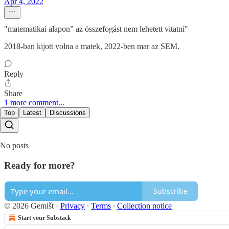
Apr 4, 2022
"matematikai alapon” az összefogást nem lehetett vitatni"
2018-ban kijott volna a matek, 2022-ben mar az SEM.
Reply
Share
1 more comment...
Top
Latest
Discussions
No posts
Ready for more?
Subscribe
© 2026 Gemišt
·
Privacy
∙
Terms
∙
Collection notice
Start your Substack