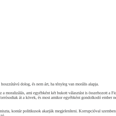
 hoszzútávú dolog, és nem árt, ha tényleg van morális alapja.
z a moralizálás, ami egyébként két bukott választást is összehozott a F
forrósodtak át a kövek, és most amikor egyébként gondolkodó ember nem
niszta, kontár politikusok akarják megjeleníteni. Korrupcióval szemben
ió.