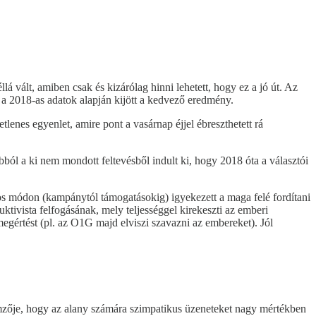
á vált, amiben csak és kizárólag hinni lehetett, hogy ez a jó út. Az
 a 2018-as adatok alapján kijött a kedvező eredmény.
enes egyenlet, amire pont a vasárnap éjjel ébreszthetett rá
ból a ki nem mondott feltevésből indult ki, hogy 2018 óta a választói
ámos módon (kampánytól támogatásokig) igyekezett a maga felé fordítani
tivista felfogásának, mely teljességgel kirekeszti az emberi
egértést (pl. az O1G majd elviszi szavazni az embereket). Jól
zője, hogy az alany számára szimpatikus üzeneteket nagy mértékben