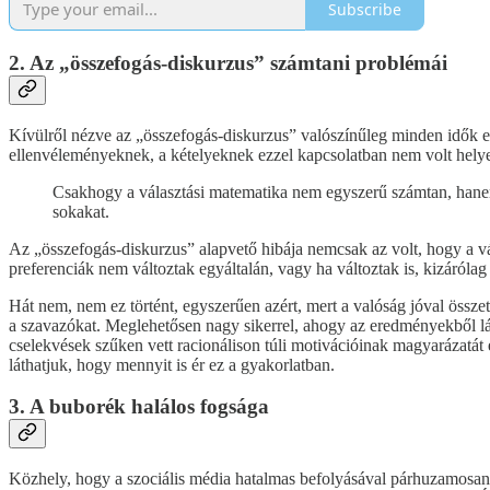
Subscribe
2. Az „összefogás-diskurzus” számtani problémái
Kívülről nézve az „összefogás-diskurzus” valószínűleg minden idők egy
ellenvéleményeknek, a kételyeknek ezzel kapcsolatban nem volt helye,
Csakhogy a választási matematika nem egyszerű számtan, hanem a
sokakat.
Az „összefogás-diskurzus” alapvető hibája nemcsak az volt, hogy a vál
preferenciák nem változtak egyáltalán, vagy ha változtak is, kizárólag 
Hát nem, nem ez történt, egyszerűen azért, mert a valóság jóval össze
a szavazókat. Meglehetősen nagy sikerrel, ahogy az eredményekből láth
cselekvések szűken vett racionálison túli motivációinak magyarázatát 
láthatjuk, hogy mennyit is ér ez a gyakorlatban.
3. A buborék halálos fogsága
Közhely, hogy a szociális média hatalmas befolyásával párhuzamosa