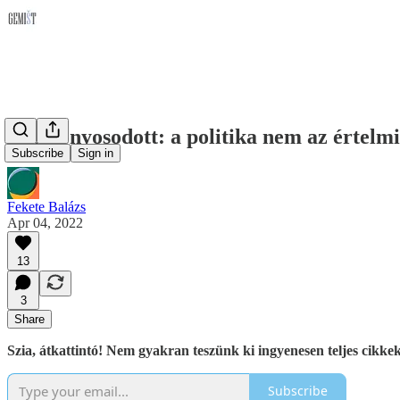
Bebizonyosodott: a politika nem az értelmi
Subscribe
Sign in
Fekete Balázs
Apr 04, 2022
13
3
Share
Szia, átkattintó! Nem gyakran teszünk ki ingyenesen teljes cikkeke
Subscribe