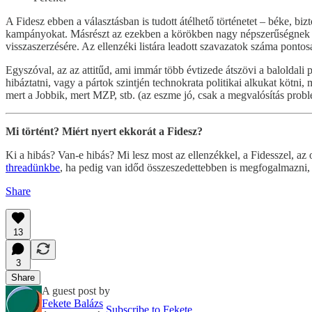
A Fidesz ebben a választásban is tudott átélhető történetet – béke, b
kampányokat. Másrészt az ezekben a körökben nagy népszerűségnek ör
visszaszerzésére. Az ellenzéki listára leadott szavazatok száma ponto
Egyszóval, az az attitűd, ami immár több évtizede átszövi a baloldali
hibáztatni, vagy a pártok szintjén technokrata politikai alkukat kötni,
mert a Jobbik, mert MZP, stb. (az eszme jó, csak a megvalósítás prob
Mi történt? Miért nyert ekkorát a Fidesz?
Ki a hibás? Van-e hibás? Mi lesz most az ellenzékkel, a Fidesszel, az 
threadünkbe
, ha pedig van időd összeszedettebben is megfogalmazni,
Share
13
3
Share
A guest post by
Fekete Balázs
Subscribe to Fekete