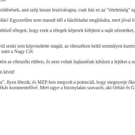
űködésének, ami szép lassan leszivárogna, csak ház ez az "értelmiség" eg
tás! Egyszerűen nem maradt idő a házifeladat megírására, mert jóval f
öző rétegeit, hogy ezek a rétegek képesek kifejteni a saját nézeteiket, k
ül senki sem képviseltette magát, az ellenzéken belül semmilyen kurren
, mint a Nagy Cél.
ést az ellenzéki elitben, és nem voltak hajlandóak kihúzni a fejüket a 
n kívül!
". Ilyen létezik, és MZP-ben megvolt a potenciál, hogy megnyerje őket. C
 dékás kommentelővé. Mert ugye a bizonytalan szavazót, aki Orbán és 