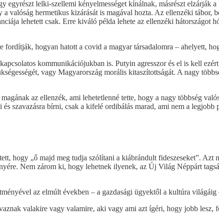
 Így egyrészt lelki-szellemi kényelmességet kínálnak, másrészt elzárjá
y a valóság hermetikus kizárását is magával hozta. Az ellenzéki tábor, b
iája lehetett csak. Erre kiváló példa lehete az ellenzéki hátországot h
re fordítják, hogyan hatott a covid a magyar társadalomra – ahelyett, 
pcsolatos kommunikációjukban is. Putyin agresszor és el is kell ezért 
szükségességét, vagy Magyarország morális kitaszítottságát. A nagy többs
 magának az ellenzék, ami lehetetlenné tette, hogy a nagy többség va
i és szavazásra bírni, csak a kifelé ordibálás marad, ami nem a legjobb p
t, hogy „ő majd meg tudja szólítani a kiábrándult fideszeseket”. Azt m
s lényére. Nem zárom ki, hogy lehetnek ilyenek, az Új Világ Néppárt ta
ítményével az elmúlt években – a gazdasági ügyektől a kultúra világáig
aznak valakire vagy valamire, aki vagy ami azt ígéri, hogy jobb lesz, 