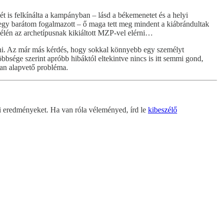
ét is felkínálta a kampányban – lásd a békemenetet és a helyi
gy barátom fogalmazott – ő maga tett meg mindent a kiábrándultak
 élén az archetípusnak kikiáltott MZP-vel elérni…
ngedni. Az már más kérdés, hogy sokkal könnyebb egy személyt
öbbsége szerint apróbb hibáktól eltekintve nincs is itt semmi gond,
van alapvető probléma.
-ai eredményeket. Ha van róla véleményed, írd le
kibeszélő