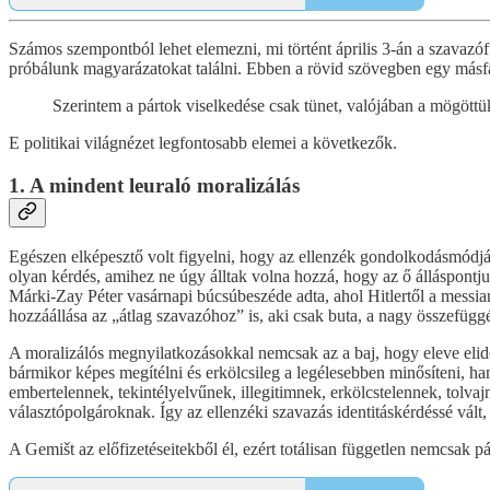
Számos szempontból lehet elemezni, mi történt április 3-án a szavazóf
próbálunk magyarázatokat találni. Ebben a rövid szövegben egy másfaj
Szerintem a pártok viselkedése csak tünet, valójában a mögöttü
E politikai világnézet legfontosabb elemei a következők.
1. A mindent leuraló moralizálás
Egészen elképesztő volt figyelni, hogy az ellenzék gondolkodásmódját
olyan kérdés, amihez ne úgy álltak volna hozzá, hogy az ő álláspont
Márki-Zay Péter vasárnapi búcsúbeszéde adta, ahol Hitlertől a messia
hozzáállása az „átlag szavazóhoz” is, aki csak buta, a nagy összefüggé
A moralizálós megnyilatkozásokkal nemcsak az a baj, hogy eleve elid
bármikor képes megítélni és erkölcsileg a legélesebben minősíteni, han
embertelennek, tekintélyelvűnek, illegitimnek, erkölcstelennek, tolva
választópolgároknak. Így az ellenzéki szavazás identitáskérdéssé vált, 
A Gemišt az előfizetéseitekből él, ezért totálisan független nemcsak p