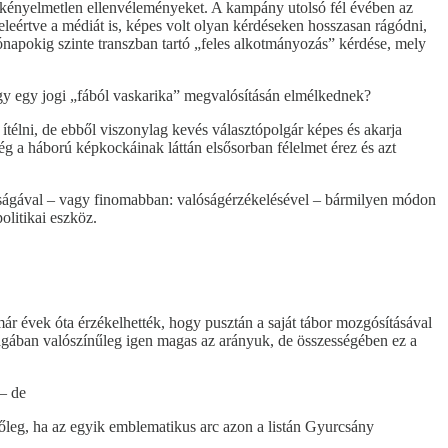
k a kényelmetlen ellenvéleményeket. A kampány utolsó fél évében az
eleértve a médiát is, képes volt olyan kérdéseken hosszasan rágódni,
ónapokig szinte transzban tartó „feles alkotmányozás” kérdése, mely
hogy egy jogi „fából vaskarika” megvalósításán elmélkednek?
ítélni, de ebből viszonylag kevés választópolgár képes és akarja
ég a háború képkockáinak láttán elsősorban félelmet érez és azt
lóságával – vagy finomabban: valóságérzékelésével – bármilyen módon
olitikai eszköz.
ár évek óta érzékelhették, hogy pusztán a saját tábor mozgósításával
gságában valószínűleg igen magas az arányuk, de összességében ez a
 – de
főleg, ha az egyik emblematikus arc azon a listán Gyurcsány