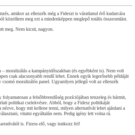
mzés, amikor az ellenzék még a Fideszt is váratlanul érő kudarcára
ából közelítem meg ezt a mindenképpen meglepő totális összeomlást.
ott meg. Nem kicsit, nagyon.
en – moralizálás a kampányidőszakban (és egyébként is). Nem volt
ppen csak alacsonyabb rendű lehet. Ennek egyik legerősebb példáját
y csomó moralizálós panel. Ugyanilyen jellegű volt az ellenzék
 folyamatosan a felsőbbrendűség pozíciójában tetszeleg és bármit,
ati politikai cselekvésre. Abból, hogy a Fidesz politikáját
ézve, hogy mit kellene tenni, milyen alternatívát lehet ajánlani a
lasztani, vitatni egyáltalán nem. Pedig igény lett volna rá.
atívától is. Fizess elő, vagy iratkozz fel!