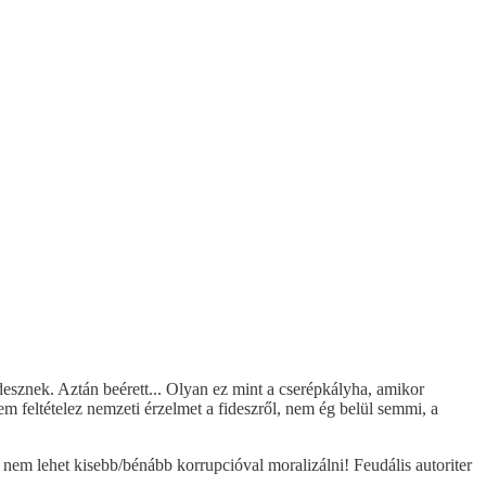
idesznek. Aztán beérett... Olyan ez mint a cserépkályha, amikor
 feltételez nemzeti érzelmet a fideszről, nem ég belül semmi, a
 nem lehet kisebb/bénább korrupcióval moralizálni! Feudális autoriter