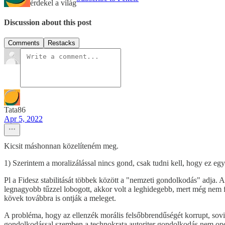
érdekel a világ
Discussion about this post
Comments
Restacks
Tata86
Apr 5, 2022
Kicsit máshonnan közelíteném meg.
1) Szerintem a moralizálással nincs gond, csak tudni kell, hogy ez egy
Pl a Fidesz stabilitását többek között a "nemzeti gondolkodás" adja. A
legnagyobb tűzzel lobogott, akkor volt a leghidegebb, mert még nem 
kövek továbbra is ontják a meleget.
A probléma, hogy az ellenzék morális felsőbbrendűségét korrupt, sovi
gondolkodással szemben a technokrata autoriter gondolkodás nem opc