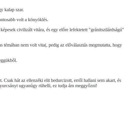
y kalap szar.
ontosabb volt a könyöklés.
épesek civilizált vitára, és egy előre lefektetett "gránitszilárdságú"
s témában nem volt vita(, pedig az előválasztás megmutatta, hogy
seggükből.
sak hát az ellenzéki elit bedurcizott, erről hallani sem akart, és
Gyurcsányt ugyanúgy rühelli, ez tudja ám meggyőzni!