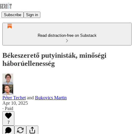
Subscribe
Sign in
Read distraction-free on Substack
Békeszerető putyinisták, minőségi
háborúellenesség
Péter Techet
and
Bukovics Martin
Apr 10, 2025
∙ Paid
7