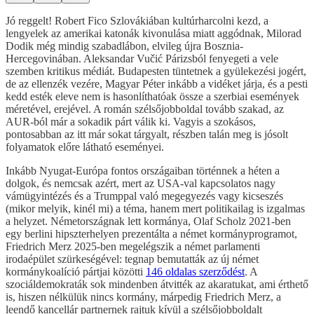
Jó reggelt! Robert Fico Szlovákiában kultúrharcolni kezd, a
lengyelek az amerikai katonák kivonulása miatt aggódnak, Milorad
Dodik még mindig szabadlábon, elvileg újra Bosznia-
Hercegovinában. Aleksandar Vučić Párizsból fenyegeti a vele
szemben kritikus médiát. Budapesten tüntetnek a gyülekezési jogért,
de az ellenzék vezére, Magyar Péter inkább a vidéket járja, és a pesti
kedd esték eleve nem is hasonlíthatóak össze a szerbiai események
méretével, erejével. A román szélsőjobboldal tovább szakad, az
AUR-ból már a sokadik párt válik ki. Vagyis a szokásos,
pontosabban az itt már sokat tárgyalt, részben talán meg is jósolt
folyamatok előre látható eseményei.
Inkább Nyugat-Európa fontos országaiban történnek a héten a
dolgok, és nemcsak azért, mert az USA-val kapcsolatos nagy
vámügyintézés és a Trumppal való megegyezés vagy kicseszés
(mikor melyik, kinél mi) a téma, hanem mert politikailag is izgalmas
a helyzet. Németországnak lett kormánya, Olaf Scholz 2021-ben
egy berlini hipszterhelyen prezentálta a német kormányprogramot,
Friedrich Merz 2025-ben megelégszik a német parlamenti
irodaépület szürkeségével: tegnap bemutatták az új német
kormánykoalíció pártjai közötti
146 oldalas szerződést
. A
szociáldemokraták sok mindenben átvitték az akaratukat, ami érthető
is, hiszen nélkülük nincs kormány, márpedig Friedrich Merz, a
leendő kancellár partnernek rajtuk kívül a szélsőjobboldalt