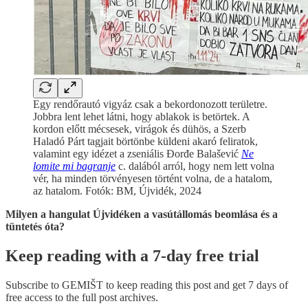
Egy rendőrautó vigyáz csak a bekordonozott területre.
Jobbra lent lehet látni, hogy ablakok is betörtek. A
kordon előtt mécsesek, virágok és dühös, a Szerb
Haladó Párt tagjait börtönbe küldeni akaró feliratok,
valamint egy idézet a zseniális Đorđe Balašević
Ne
lomite mi bagranje
c. dalából arról, hogy nem lett volna
vér, ha minden törvényesen történt volna, de a hatalom,
az hatalom. Fotók: BM, Újvidék, 2024
Milyen a hangulat Újvidéken a vasútállomás beomlása és a
tüntetés óta?
Keep reading with a 7-day free trial
Subscribe to
GEMIŠT
to keep reading this post and get 7 days of
free access to the full post archives.