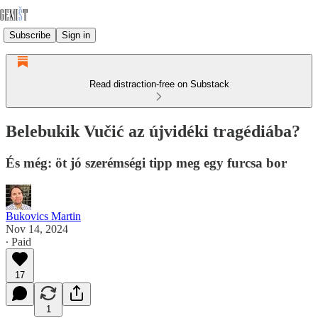
Subscribe
Sign in
Read distraction-free on Substack
Belebukik Vučić az újvidéki tragédiába?
És még: öt jó szerémségi tipp meg egy furcsa bor
Bukovics Martin
Nov 14, 2024
∙ Paid
17
1