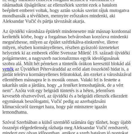
rátámadtak újságírókra: az ellenzékiek szerint ezek a hatalom
beépített emberei voltak, hogy aztán szokás szerint rájuk mutogatva
mondhassák a tévéikben, mennyire erőszakos mindenki, aki
Aleksandar Vučić és pártja távozását akarja.
Az újvidéki városháza épületét mindenesetre már másnap kordonnal
kerítették körbe, hogy a forgalmas belvárosban korzózva mindenki
megnézhesse, milyen az épület szétfirkálva-tönkretéve, illetve
milyen, részben kormányellenes, részben gyászoló üzeneteket
helyeztek ki az emberek előtte Svetozar Miletić 19. századi újvidéki
polgármester, a nagyszerb nacionalizmus egyik ideológusának
szobra alá. Múlt hét pénteken a tüntetők órákon keresztül blokád alá
vették
az Újvidéket Péterváraddal az erőd alatt összekötő hidat is, a
járdát teleírva kormányellenes feliratokkal, ám ezeket a városházával
ellentétben másnapra le is mosták onnan. Valaki fel is festette a
takarítás után a járdára, hogy „a festéket lemoshatjátok, de a vért
nem”. Azóta volt egy belgrádi tüntetés is a héten, jelentősen
kevesebb résztvevővel, az újvidéki és a belgrádi ellenzék elkezdett
egymásnak beszólogatni, Vučić pedig az azerbajdzsáni
klímacsúcsról üzenget haza, hogy pár minisztere igazán
lemondhatna.
Szóval Szerbiában a külső szemlélő számára úgy tűnhet, hogy újabb
össznépi elégedetlenség rázhatja meg Aleksandar Vučić rendszerét,
mindezt egy olyan időpontban, amikor a szerb hatalom jó pontokat