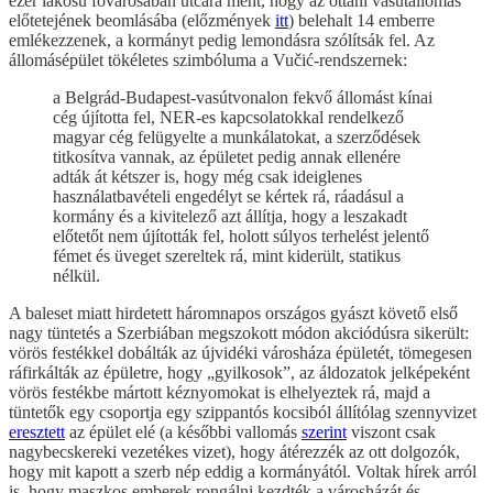
ezer lakosú fővárosában utcára ment, hogy az ottani vasútállomás
előtetejének beomlásába (előzmények
itt
) belehalt 14 emberre
emlékezzenek, a kormányt pedig lemondásra szólítsák fel. Az
állomásépület tökéletes szimbóluma a Vučić-rendszernek:
a Belgrád-Budapest-vasútvonalon fekvő állomást kínai
cég újította fel, NER-es kapcsolatokkal rendelkező
magyar cég felügyelte a munkálatokat, a szerződések
titkosítva vannak, az épületet pedig annak ellenére
adták át kétszer is, hogy még csak ideiglenes
használatbavételi engedélyt se kértek rá, ráadásul a
kormány és a kivitelező azt állítja, hogy a leszakadt
előtetőt nem újították fel, holott súlyos terhelést jelentő
fémet és üveget szereltek rá, mint kiderült, statikus
nélkül.
A baleset miatt hirdetett háromnapos országos gyászt követő első
nagy tüntetés a Szerbiában megszokott módon akciódúsra sikerült:
vörös festékkel dobálták az újvidéki városháza épületét, tömegesen
ráfirkálták az épületre, hogy „gyilkosok”, az áldozatok jelképeként
vörös festékbe mártott kéznyomokat is elhelyeztek rá, majd a
tüntetők egy csoportja egy szippantós kocsiból állítólag szennyvizet
eresztett
az épület elé (a későbbi vallomás
szerint
viszont csak
nagybecskereki vezetékes vizet), hogy átérezzék az ott dolgozók,
hogy mit kapott a szerb nép eddig a kormányától. Voltak hírek arról
is, hogy maszkos emberek rongálni kezdték a városházát és