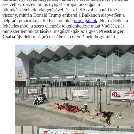
szerzett az összes fontos nyugat-európai országgal a
lítiumkészleteinek odaígérésével, és az USA-val is baráti lesz a
viszony, miután Donald Trump emberei a Balkánon alapvetően a
belgrádi pozícióknak kedves politikát
propagálnak
. Nem véletlen a
feltételes mód: a szerb ellenzék töketlenkedése miatt Vučićék pár
miniszter lemond(at)ásával megúszhatják az ügyet.
Pressburger
Csaba
újvidéki újságíró mesélte el a Gemištnek, hogy miért.