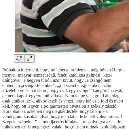
Próbálom kideríteni, hogy mi lehet a probléma a még bőven Hargita
megyei, magyar nemzetiségű, fehér, katolikus gyimesi „kicsi
csángóval” a hegyen túlról, azon kívül, hogy „a csángó nem
ember”, a „csángó félember”, „jött szembe egy ember, aztán
közelebb ért és hát látom, hogy csak egy csángó” kategóriába esik,
de nem kapok egyértelmű választ. Nem lenne vele gond állítólag,
csak amikor iszik, akkor kezdi és végzi, hogy kié ez a föld és miért
kell, hogy ott legyen a polgármesteri hivatalon a székely zászló.
Korábban az üzletben még megkérdezték, hogy láttam-e a
vendégmunkásokat. „Kár, hogy nem látta, le kellett volna fotózza!
Szépek, szépek…” – mondja erős iróniával, mosolyogva az eladó,
miközben azt is megjegyzi valaki, hogy „nem tudnak azok dolgozni,