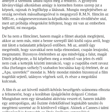
amelyet a szemünk láttára rajzol meg a rendező. A gyönyörű
látványvilágú alkotásban amúgy is kiemelten fontos szerep jut a
képnek, rajznak és legfőképp a látásnak. Mungiu megfejtésében az
ország nevének mássalhangzóival is megegyező R.M.N. filmcím az
MRI-re, a mágnesesrezonancia-képalkotás román rövidítésére utal,
mert azt próbálja rétegenként felfejteni, hogy mi van az emberben
legbelül, mi mozgatja.
De ha nem a filmcímet, hanem magát a filmet akarjuk megfejteni,
akkor az nem más, mint a benne szereplő látó kisfiú rajza arról, hogy
mit látott a tudatalattit jelképező erdőben. Mi az, amitől úgy
megrémült, hogy szavakkal nem tudja elmondani, csupán lerajzolni,
megmutatni. Bizonyos értelemben az apa mindvégig a falut, magát
Ditrót jelképezte, a fiú képében meg a rendező van jelen és ettől
nem csak a kettejük közötti interakció, vagy a csapdába esett ravasz
róka (furfangos székely?) szabadon bocsátása kap új értelmet, de az
„Apa, szeretlek!” mondat is. Mely mondat minden bizonnyal a film
tragédiát sejtető, talányos végének szól, és része a megoldási
kulcsnak.
A film és az azt követő másfél-kétórás beszélgetés számomra elhozta
a felismerést, hogy a korábban újságíróként dolgozó Cristian
Mungiuban nem egy társadalmi aktivista veszett el, hanem inkább
egy antropológus, aki őszinte érdeklődéssel leginkább tanulni és
megérteni szeretné az őt körülvevő világot. Akinek a Cannes-i talmi