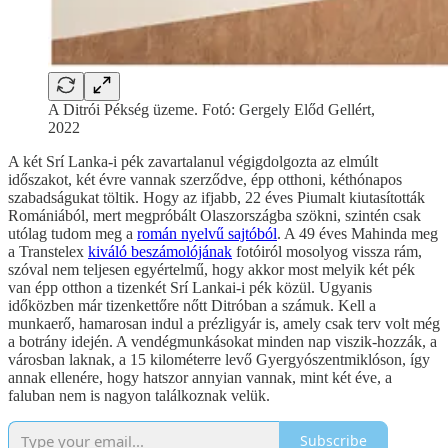
A Ditrói Pékség üzeme. Fotó: Gergely Előd Gellért,
2022
A két Srí Lanka-i pék zavartalanul végigdolgozta az elmúlt
időszakot, két évre vannak szerződve, épp otthoni, kéthónapos
szabadságukat töltik. Hogy az ifjabb, 22 éves Piumalt kiutasították
Romániából, mert megpróbált Olaszországba szökni, szintén csak
utólag tudom meg a
román nyelvű sajtóból
. A 49 éves Mahinda meg
a Transtelex
kiváló beszámolójának
fotóiról mosolyog vissza rám,
szóval nem teljesen egyértelmű, hogy akkor most melyik két pék
van épp otthon a tizenkét Srí Lankai-i pék közül. Ugyanis
időközben már tizenkettőre nőtt Ditróban a számuk. Kell a
munkaerő, hamarosan indul a prézligyár is, amely csak terv volt még
a botrány idején. A vendégmunkásokat minden nap viszik-hozzák, a
városban laknak, a 15 kilométerre levő Gyergyószentmiklóson, így
annak ellenére, hogy hatszor annyian vannak, mint két éve, a
faluban nem is nagyon találkoznak velük.
Subscribe