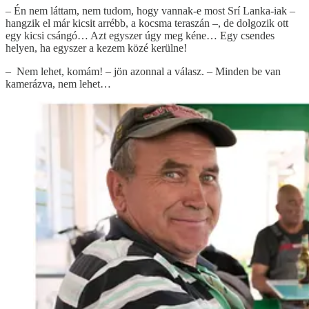
– Én nem láttam, nem tudom, hogy vannak-e most Srí Lanka-iak –
hangzik el már kicsit arrébb, a kocsma teraszán –, de dolgozik ott
egy kicsi csángó… Azt egyszer úgy meg kéne… Egy csendes
helyen, ha egyszer a kezem közé kerülne!
– Nem lehet, komám! – jön azonnal a válasz. – Minden be van
kamerázva, nem lehet…