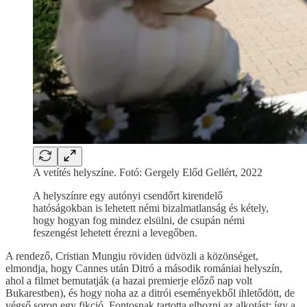
A vetítés helyszíne. Fotó: Gergely Előd Gellért, 2022
A helyszínre egy autónyi csendőrt kirendelő
hatóságokban is lehetett némi bizalmatlanság és kétely,
hogy hogyan fog mindez elsülni, de csupán némi
feszengést lehetett érezni a levegőben.
A rendező, Cristian Mungiu röviden üdvözli a közönséget,
elmondja, hogy Cannes után Ditró a második romániai helyszín,
ahol a filmet bemutatják (a hazai premierje előző nap volt
Bukarestben), és hogy noha az a ditrói eseményekből ihletődött, de
végső soron egy fikció. Fontosnak tartotta elhozni az alkotást: így a