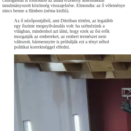
csillogásnál is fontosabb az általa érzékeny antennákkal
tanulmányozott közönség visszajelzése. Elmondta: az ő véleménye
nincs benne a filmben (néma kisfiú).
Az ő nézőpontjából, ami Ditróban történt, az legalább
egy őszinte megnyilvánulás volt: ha szétnézünk a
világban, mindenhol azt látni, hogy ezek az ősi erők
mozgatják az embereket, az emberi természet nem
változott, bármennyire is próbálják ezt a tényt néhol
politikai korrektséggel elfedni.