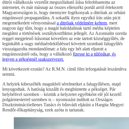
ditrói vállalkozás vezetőit megszólaltató írása felrobbantotta az
internetet, és már másnap az összes ellenzéki portál arról értekezett
Magyarországon is, hogy mennyire fogékonyak a ditróiak az orbáni
migránsozó propagandára. A sokadik ilyen egysíkú írás után picit
megemelkedett vérnyomással
a ditróiak védelmére keltem
, mert
nagyon úgy tűnt, hogy a magát baloldalinak tartó média képtelen
meglátni a történések osztálykonfliktus jellegét. Az Azonnalin szerda
reggel megjelenő írásomat követően az este tartott községgyűlés, de
leginkább a nagy médiaérdeklődéssel követett szombati falugyűlés
visszaigazolta mondandómat: a falu egy hét alatt eljutott a
migránsozástól oda, hogy a vállalkozó
fizesse ki a túlórákat, és
legyen a pékségnél szakszervezet.
Mi következett ezután? Az R.M.N. című film leforgatását leszámítva
semmi.
A helyiek kibeszélték magukból sérelmeiket a falugyűlésen, majd
lenyugodtak. A hatóság kiszállt és megbüntette a pékséget. Pár
helybélivel szemben – köztük a helyzetet egyébként elé jól kezelő
polgármesterrel szemben is – nyomozást indított az Országos
Diszkriminációellenes Tanács és bűnvádi eljárást a Hargita Megyei
Rendőr-főkapitányság, ezek azóta is tartanak.