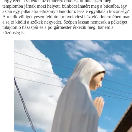
hogy ezen a vidéken az emberek erkölcsi útmutatásért még
templomba járnak mozi helyett, bűnbocsánatért meg a búcsúba, így
aztán egy pillanatra elbizonytalanodom: lesz-e egyáltalán közönség?
A rendkívül igényesen felújított művelődési ház előadótermében már
a sajtó kitölti a székek negyedét. Szépen lassan nemcsak a pékséget
tulajdonló házaspár és a polgármester érkezik meg, hanem a
közönség is.