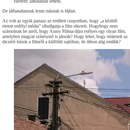
elértem: láthatatlan lettem.
De láthatatlannak lenni másnak is fájhat.
Az volt az egyik panasz az említett csoportban, hogy „a kézből
etetett erdélyi média” elhallgatja a film sikereit. Hogyhogy nem
számolnak be arról, hogy Arany Pálma-díjra esélyes egy olyan film,
amelyben magyar színésznő is játszik? Hogy lehet, hogy ömlenek az
dicsérő írások a filmről a külföldi sajtóban, de itthon alig említik?