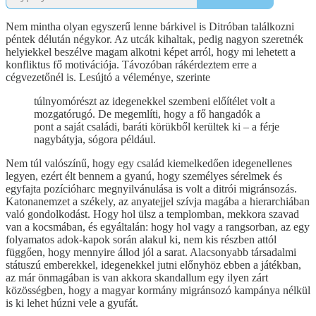
Nem mintha olyan egyszerű lenne bárkivel is Ditróban találkozni
péntek délután négykor. Az utcák kihaltak, pedig nagyon szeretnék
helyiekkel beszélve magam alkotni képet arról, hogy mi lehetett a
konfliktus fő motivációja. Távozóban rákérdeztem erre a
cégvezetőnél is. Lesújtó a véleménye, szerinte
túlnyomórészt az idegenekkel szembeni előítélet volt a
mozgatórugó. De megemlíti, hogy a fő hangadók a
pont a saját családi, baráti körükből kerültek ki – a férje
nagybátyja, sógora például.
Nem túl valószínű, hogy egy család kiemelkedően idegenellenes
legyen, ezért élt bennem a gyanú, hogy személyes sérelmek és
egyfajta pozícióharc megnyilvánulása is volt a ditrói migránsozás.
Katonanemzet a székely, az anyatejjel szívja magába a hierarchiában
való gondolkodást. Hogy hol ülsz a templomban, mekkora szavad
van a kocsmában, és egyáltalán: hogy hol vagy a rangsorban, az egy
folyamatos adok-kapok során alakul ki, nem kis részben attól
függően, hogy mennyire állod jól a sarat. Alacsonyabb társadalmi
státuszú emberekkel, idegenekkel jutni előnyhöz ebben a játékban,
az már önmagában is van akkora skandallum egy ilyen zárt
közösségben, hogy a magyar kormány migránsozó kampánya nélkül
is ki lehet húzni vele a gyufát.