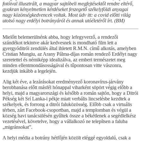
fotóival illusztrált, a magyar sajtóbeli megfejtésektől rendre eltérő,
gyakran kényelmetlen kérdéseket feszegető székelyföldi anyagai
nagy közönségkedvencek voltak. Most üdv itt: a covid előtti világ
utolsó nagy erdélyi botrányáról és annak utóéletéről írt. (BM)
Mielőtt belemerülnénk abba, hogy lefegyverző, a rendezői
szándékot tekintve akár kedvesnek is mondható film lett a
gyergyóditrói zendülés által ihletett R.M.N. című alkotás, amelyben
Cristian Mungiu, az Arany Pálma-díjas román rendező Erdélyt nagy
szeretettel és némiképp idealizálva, az emberi természetet meg
minden ellentmondásosságával és tűpontosan vitte vászonra,
kezdjük inkább a legelején.
Alig két éve, a lezárásokat eredményező koronavírus-járvány
berobbanása előtt másfél hónappal viharként söpört végig előbb a
helyi, majd a magyarországi és később a román sajtón, hogy a Ditrói
Pékség két Srí Lanka-i pékje miatt verbális lincselésbe kezdtek a
székelyek, és forrong a ditrói faluközösség. Előbb csak a virtuális
térben, zárt Facebook-csoportban, majd a templomban és végül a
község havi tanácsülésén gyűltek össze a békétlenek a segédlelkész
vezetésével, követelve, hogy a vállalkozó ne telepítsen a faluba
„migránsokat”.
A helyi média a botrány hétfőjén közölt eléggé egyoldalú, csak a