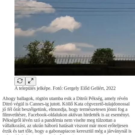
A település jelképe. Fotó: Gergely Előd Gellért, 2022
Ahogy ballagok, rögtön utamba esik a Ditrói Pékség, amely révén
Ditró végül is Cannes-ig jutott. Köllő Kata cégvezető-tulajdonossal
jó fél órát beszélgetünk, elmondja, hogy természetesen jönni fog a
filmvetítésre, Facebook-oldalukon aktívan hirdették is az eseményt.
Pékségről lévén szó a pandémia nem viselte meg túlzottan a
vállalkozást, az ukrán háború hatásait viszont már most erőteljesen
érzik és tart tőle, hogy a gabonapiacon keresztül még a járványnál is