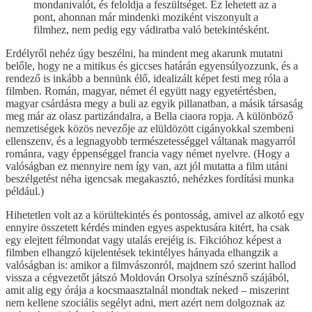
mondanivalót, és feloldja a feszültséget. Ez lehetett az a
pont, ahonnan már mindenki moziként viszonyult a
filmhez, nem pedig egy vádiratba való betekintésként.
Erdélyről nehéz úgy beszélni, ha mindent meg akarunk mutatni
belőle, hogy ne a mitikus és giccses határán egyensúlyozzunk, és a
rendező is inkább a bennünk élő, idealizált képet festi meg róla a
filmben. Román, magyar, német él együtt nagy egyetértésben,
magyar csárdásra megy a buli az egyik pillanatban, a másik társaság
meg már az olasz partizándalra, a Bella ciaora ropja. A különböző
nemzetiségek közös nevezője az elüldözött cigányokkal szembeni
ellenszenv, és a legnagyobb természetességgel váltanak magyarról
románra, vagy éppenséggel francia vagy német nyelvre. (Hogy a
valóságban ez mennyire nem így van, azt jól mutatta a film utáni
beszélgetést néha igencsak megakasztó, nehézkes fordítási munka
például.)
Hihetetlen volt az a körültekintés és pontosság, amivel az alkotó egy
ennyire összetett kérdés minden egyes aspektusára kitért, ha csak
egy elejtett félmondat vagy utalás erejéig is. Fikcióhoz képest a
filmben elhangzó kijelentések tekintélyes hányada elhangzik a
valóságban is: amikor a filmvászonról, majdnem szó szerint hallod
vissza a cégvezetőt játszó Moldován Orsolya színésznő szájából,
amit alig egy órája a kocsmaasztalnál mondtak neked – miszerint
nem kellene szociális segélyt adni, mert azért nem dolgoznak az