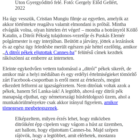
Úton Gyergyóditró felé. Fotó: Gergely Előd Gellért,
2022
Ha úgy vesszük, Cristian Mungiu filmje az egyetlen, amelyik az
akkor történtekre reagálva valamit elmondani is próbál. Mintha
elvágták volna, olyan hirtelen ért véget! – mondta a botrányról Köllő
Katalin, a Ditrói Pékség tulajdonos-vezetője és Puskás Elemér
polgármester is egy interjúban. Beütött a járvány, jöttek a lezárások
és az egész ügy feledésbe merült egészen pár héttel ezelőttig, amikor
„
A ditrói pékek eljutottak Cannes-ba
” felütésű címek kezdtek
ráköszönni az emberre az interneten.
Eleinte egykedvűen vettem tudomásul a „ditrói” pékek sikerét, de
amikor már a helyi médiában és egy erdélyi értelmiségieket tömörítő
zárt Facebook-csoportban is erről ment az értekezés, megint
elkezdett felforrni az igazságérzetem. Nem ditróiak voltak azok a
pékek, hanem Srí Lanka-iak! A legtöbb, ahová egy ditrói pék
manapság eljuthat, egy németországi húsfeldolgozó üzem, ahol a
munkakörülményekre csak akkor irányul figyelem,
amikor
tömegesen megbetegszenek
.
Elképzeltem, milyen érzés lehet, hogy miközben
ditróiként épp cipelem vagy vágom a húst az üzemben,
azt hallom, hogy eljutottam Cannes-ba. Majd szépen
rájövök, hogy a legtöbbet, amit elérhetek, mostanra