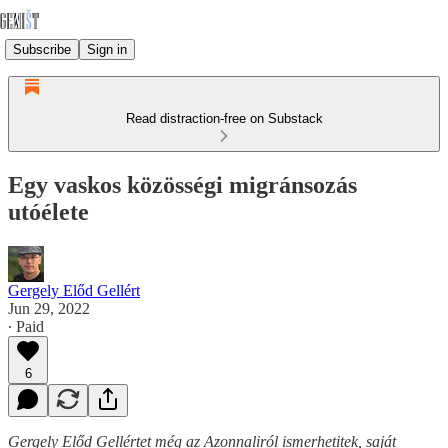
Subscribe
Sign in
Read distraction-free on Substack
Egy vaskos közösségi migránsozás
utóélete
Gergely Előd Gellért
Jun 29, 2022
∙ Paid
6
Gergely Előd Gellértet még az Azonnaliról ismerhetitek, saját