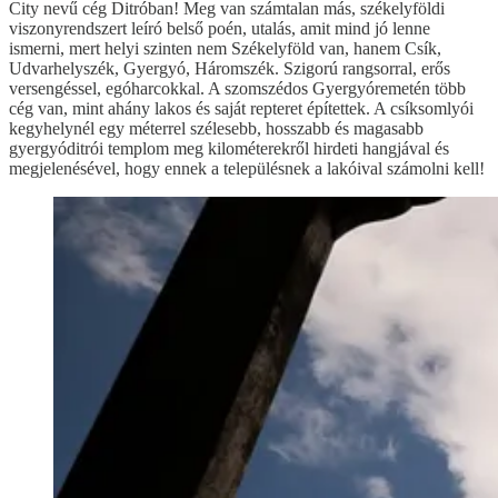
City nevű cég Ditróban! Meg van számtalan más, székelyföldi
viszonyrendszert leíró belső poén, utalás, amit mind jó lenne
ismerni, mert helyi szinten nem Székelyföld van, hanem Csík,
Udvarhelyszék, Gyergyó, Háromszék. Szigorú rangsorral, erős
versengéssel, egóharcokkal. A szomszédos Gyergyóremetén több
cég van, mint ahány lakos és saját repteret építettek. A csíksomlyói
kegyhelynél egy méterrel szélesebb, hosszabb és magasabb
gyergyóditrói templom meg kilométerekről hirdeti hangjával és
megjelenésével, hogy ennek a településnek a lakóival számolni kell!