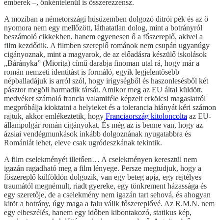
emberek –, önkéntelenül is összerezzensz.
A moziban a németországi húsüzemben dolgozó ditrói pék és az ő
nyomora nem egy mellőzött, láthatatlan dolog, mint a botrányról
beszámoló cikkekben, hanem egyenesen ő a főszereplő, akivel a
film kezdődik. A filmben szereplő románok nem csupán ugyanúgy
cigányoznak, mint a magyarok, de az előadásra készülő iskolások
„Bárányka” (Mioriţa) című darabja finoman utal rá, hogy már a
román nemzeti identitást is formáló, egyik legjelentősebb
népballadájuk is arról szól, hogy irigységből és haszonlesésből két
pásztor megöli harmadik társát. Amikor meg az EU által küldött,
medvéket számoló francia valamiféle képzelt erkölcsi magaslatról
megpróbálja kioktatni a helyieket és a tolerancia hiányát kéri számon
rajtuk, akkor emlékeztetik, hogy
Franciaország kitoloncolta
az EU-
állampolgár román cigányokat. És még az is benne van, hogy az
ázsiai vendégmunkások inkább dolgoznának nyugatabbra és
Romániát lehet, eleve csak ugródeszkának tekintik.
A film cselekményét illetően… A cselekményen keresztül nem
igazán ragadható meg a film lényege. Persze megtudjuk, hogy a
főszereplő külföldön dolgozik, van egy beteg apja, egy rejtélyes
traumától megnémult, riadt gyereke, egy tönkrement házassága és
egy szeretője, de a cselekmény nem igazán tart sehová, és ahogyan
kitör a botrány, úgy maga a falu válik főszereplővé. Az R.M.N. nem
egy elbeszélés, hanem egy időben kibontakozó, statikus kép,