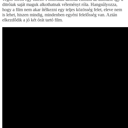
ditróiak saját maguk alkothatnak véleményt róla. Hangsúlyozza,
hogy a film nem akar ítélkezni egy teljes közösség felet, eleve nem
is lehet, hiszen mindig, mindenben egyéni felelősség van. Aztán
elkezdődik a jó két órát tartó film.