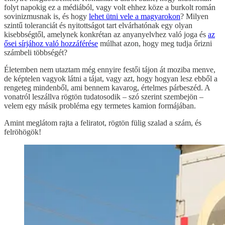
folyt napokig ez a médiából, vagy volt ehhez köze a burkolt román
sovinizmusnak is, és hogy
lehet ütni vele a magyarokon
? Milyen
szintű toleranciát és nyitottságot tart elvárhatónak egy olyan
kisebbségtől, amelynek konkrétan az anyanyelvhez való joga és
az
ősei sírjához való hozzáférése
múlhat azon, hogy meg tudja őrizni
számbeli többségét?
Életemben nem utaztam még ennyire festői tájon át moziba menve,
de képtelen vagyok látni a tájat, vagy azt, hogy hogyan lesz ebből a
rengeteg mindenből, ami bennem kavarog, értelmes párbeszéd. A
vonatról leszállva rögtön tudatosodik – szó szerint szembejön –
velem egy másik probléma egy termetes kamion formájában.
Amint meglátom rajta a feliratot, rögtön fülig szalad a szám, és
felröhögök!