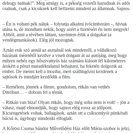
dehogy tudnak!”. Meg amúgy is, a pékség vezetői hazudnak és adót
csalnak, csak a kicsiknek kell befizetni mindent az államnak. Sajnos.
– Én is voltam pék náluk – folytatja alkalmi ivócimborám –, hívtak
utána is, de mondtam nekik, hogy azért a fizetésért én nem megyek!
Abból, amit a tévében láttam, szerintem értik a dolgukat (a
vendégmunkások). Elég jól mozogtak.
Aztán esik szó annál az asztalnál sok mindenről, a vállalkozó
házának méretétől kezdve a viselt dolgain át az autójáig, meg hogy
milyen nehéz egy hőszivattyús ház számára kiásott fél kilométeres
árokért a pénzt maradéktalanul behajtani, ha feketén dolgozik az
ember. De menni kell a moziba, mert szállingózni kezdenek a
sajtósok és mindjárt kezdődik a film.
– Remélem, jönnek a filmre, gondolom, ritkán van vetítés
Ditróban… – dobom fel a témát.
– Ritkán van biza! Olyan ritkán, hogy még soha nem is volt! – jön a
válasz, majd elmondják, hogy sajnos elég rossz az időpont.
Kicsengetések voltak, ballagások, aztán ott a csíksomlyói pünkösdi
búcsú is, úgyhogy mindenki elfoglalt.
A Kőrösi Csoma Sándor Művelődési Ház előtt Mária-szobor is jelzi,