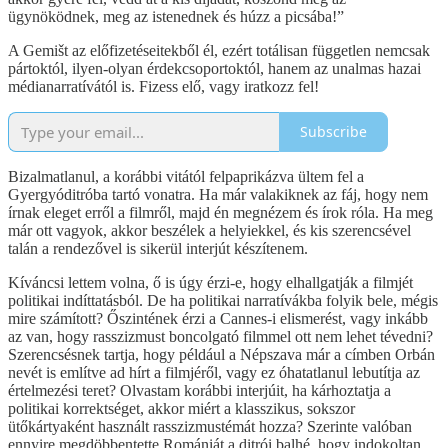
ügynöködnek, meg az istenednek és húzz a picsába!”
A Gemišt az előfizetéseitekből él, ezért totálisan független nemcsak
pártoktól, ilyen-olyan érdekcsoportoktól, hanem az unalmas hazai
médianarratívától is. Fizess elő, vagy iratkozz fel!
Subscribe
Bizalmatlanul, a korábbi vitától felpaprikázva ültem fel a
Gyergyóditróba tartó vonatra. Ha már valakiknek az fáj, hogy nem
írnak eleget erről a filmről, majd én megnézem és írok róla. Ha meg
már ott vagyok, akkor beszélek a helyiekkel, és kis szerencsével
talán a rendezővel is sikerül interjút készítenem.
Kíváncsi lettem volna, ő is úgy érzi-e, hogy elhallgatják a filmjét
politikai indíttatásból. De ha politikai narratívákba folyik bele, mégis
mire számított? Őszintének érzi a Cannes-i elismerést, vagy inkább
az van, hogy rasszizmust boncolgató filmmel ott nem lehet tévedni?
Szerencsésnek tartja, hogy például a Népszava már a címben Orbán
nevét is említve ad hírt a filmjéről, vagy ez óhatatlanul lebutítja az
értelmezési teret? Olvastam korábbi interjúit, ha kárhoztatja a
politikai korrektséget, akkor miért a klasszikus, sokszor
ütőkártyaként használt rasszizmustémát hozza? Szerinte valóban
ennyire megdöbbentette Romániát a ditrói balhé, hogy indokoltan