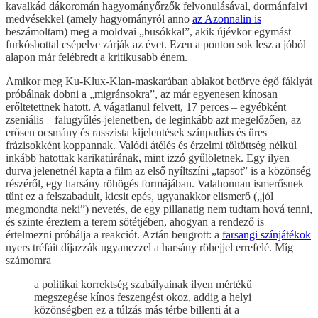
kavalkád dákoromán hagyományőrzők felvonulásával, dormánfalvi
medvésekkel (amely hagyományról anno
az Azonnalin is
beszámoltam) meg a moldvai „busókkal”, akik újévkor egymást
furkósbottal csépelve zárják az évet. Ezen a ponton sok lesz a jóból
alapon már felébredt a kritikusabb énem.
Amikor meg Ku-Klux-Klan-maskarában ablakot betörve égő fáklyát
próbálnak dobni a „migránsokra”, az már egyenesen kínosan
erőltetettnek hatott. A vágatlanul felvett, 17 perces – egyébként
zseniális – falugyűlés-jelenetben, de leginkább azt megelőzően, az
erősen ocsmány és rasszista kijelentések színpadias és üres
frázisokként koppannak. Valódi átélés és érzelmi töltöttség nélkül
inkább hatottak karikatúrának, mint izzó gyűlöletnek. Egy ilyen
durva jelenetnél kapta a film az első nyíltszíni „tapsot” is a közönség
részéről, egy harsány röhögés formájában. Valahonnan ismerősnek
tűnt ez a felszabadult, kicsit epés, ugyanakkor elismerő („jól
megmondta neki”) nevetés, de egy pillanatig nem tudtam hová tenni,
és szinte éreztem a terem sötétjében, ahogyan a rendező is
értelmezni próbálja a reakciót. Aztán beugrott: a
farsangi színjátékok
nyers tréfáit díjazzák ugyanezzel a harsány röhejjel errefelé. Míg
számomra
a politikai korrektség szabályainak ilyen mértékű
megszegése kínos feszengést okoz, addig a helyi
közönségben ez a túlzás más térbe billenti át a