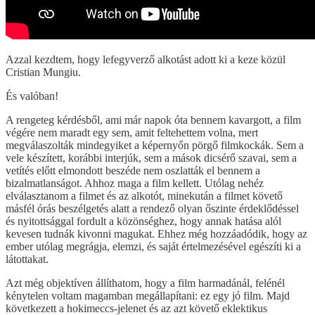
Azzal kezdtem, hogy lefegyverző alkotást adott ki a keze közül
Cristian Mungiu.
És valóban!
A rengeteg kérdésből, ami már napok óta bennem kavargott, a film
végére nem maradt egy sem, amit feltehettem volna, mert
megválaszolták mindegyiket a képernyőn pörgő filmkockák. Sem a
vele készített, korábbi interjúk, sem a mások dicsérő szavai, sem a
vetítés előtt elmondott beszéde nem oszlatták el bennem a
bizalmatlanságot. Ahhoz maga a film kellett. Utólag nehéz
elválasztanom a filmet és az alkotót, minekután a filmet követő
másfél órás beszélgetés alatt a rendező olyan őszinte érdeklődéssel
és nyitottsággal fordult a közönséghez, hogy annak hatása alól
kevesen tudnák kivonni magukat. Ehhez még hozzáadódik, hogy az
ember utólag megrágja, elemzi, és saját értelmezésével egészíti ki a
látottakat.
Azt még objektíven állíthatom, hogy a film harmadánál, felénél
kénytelen voltam magamban megállapítani: ez egy jó film. Majd
következett a hokimeccs-jelenet és az azt követő eklektikus