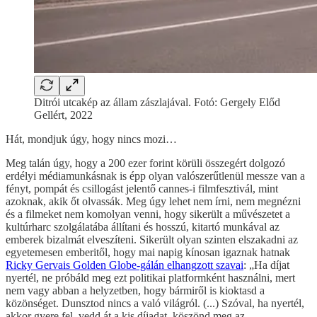
Ditrói utcakép az állam zászlajával. Fotó: Gergely Előd
Gellért, 2022
Hát, mondjuk úgy, hogy nincs mozi…
Meg talán úgy, hogy a 200 ezer forint körüli összegért dolgozó
erdélyi médiamunkásnak is épp olyan valószerűtlenül messze van a
fényt, pompát és csillogást jelentő cannes-i filmfesztivál, mint
azoknak, akik őt olvassák. Meg úgy lehet nem írni, nem megnézni
és a filmeket nem komolyan venni, hogy sikerült a művészetet a
kultúrharc szolgálatába állítani és hosszú, kitartó munkával az
emberek bizalmát elveszíteni. Sikerült olyan szinten elszakadni az
egyetemesen emberitől, hogy mai napig kínosan igaznak hatnak
Ricky Gervais Golden Globe-gálán elhangzott szavai
: „Ha díjat
nyertél, ne próbáld meg ezt politikai platformként használni, mert
nem vagy abban a helyzetben, hogy bármiről is kioktasd a
közönséget. Dunsztod nincs a való világról. (...) Szóval, ha nyertél,
akkor gyere fel, vedd át a kis díjadat, köszönd meg az