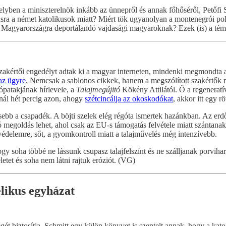
yben a miniszterelnök inkább az ünnepről és annak főhőséről, Petőfi
dásra a német katolikusok miatt? Miért tök ugyanolyan a montenegrói po
 a Magyarországra deportálandó vajdasági magyaroknak? Ezek (is) a témá
ajszakértői engedélyt adtak ki a magyar interneten, mindenki megmondta 
 az ügyre
. Nemcsak a sablonos cikkek, hanem a megszólított szakértők
ópatakjának hírlevele, a
Talajmegújitó
Kökény Attilától. Ő a regeneratí
nál hét percig azon, ahogy
szétcincálja az okoskodókat
, akkor itt egy r
ebb a csapadék. A böjti szelek elég régóta ismertek hazánkban. Az erd
jó megoldás lehet, ahol csak az EU-s támogatás felvétele miatt szántan
édelemre, sőt, a gyomkontroll miatt a talajművelés még intenzívebb.
y soha többé ne lássunk csupasz talajfelszínt és ne szálljanak porvih
jéletet és soha nem látni rajtuk eróziót. (VG)
likus egyházat
gét biztosítja. Schmitt egy külön könyvet is szentelt annak, hogy a kato