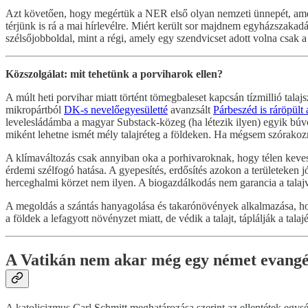
Azt követően, hogy megértük a NER első olyan nemzeti ünnepét, amel
térjünk is rá a mai hírlevélre. Miért került sor majdnem egyházszaka
szélsőjobboldal, mint a régi, amely egy szendvicset adott volna csak
Közszolgálat: mit tehetünk a porviharok ellen?
A múlt heti porvihar miatt történt tömegbaleset kapcsán tízmillió tal
mikropártból
DK-s nevelőegyesületté
avanzsált
Párbeszéd is ráröpült
levelesládámba a magyar Substack-közeg (ha létezik ilyen) egyik búv
miként lehetne ismét mély talajréteg a földeken. Ha mégsem szórakoz
A klímaváltozás csak annyiban oka a porhivaroknak, hogy télen keves
érdemi szélfogó hatása. A gyepesítés, erdősítés azokon a területeken 
herceghalmi körzet nem ilyen. A biogazdálkodás nem garancia a talajv
A megoldás a szántás hanyagolása és takarónövények alkalmazása, hog
a földek a lefagyott növényzet miatt, de védik a talajt, táplálják a tala
A Vatikán nem akar még egy német evangé
A katolicizmus Carl Schmitt meghatározása szerint az ellentétek egysé