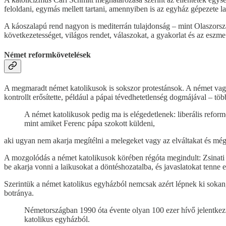
feloldani, egymás mellett tartani, amennyiben is az egyház gépezete l
A káoszalapú rend nagyon is mediterrán tulajdonság – mint Olaszorsz
következetességet, világos rendet, válaszokat, a gyakorlat és az eszm
Német reformkövetelések
A megmaradt német katolikusok is sokszor protestánsok. A német vagy
kontrollt erősítette, például a pápai tévedhetetlenség dogmájával – tö
A német katolikusok pedig ma is elégedetlenek: liberális refo
mint amiket Ferenc pápa szokott küldeni,
aki ugyan nem akarja megítélni a melegeket vagy az elváltakat és még 
A mozgolódás a német katolikusok körében régóta megindult: Zsinati
be akarja vonni a laikusokat a döntéshozatalba, és javaslatokat tenne 
Szerintük a német katolikus egyházból nemcsak azért lépnek ki sokan,
botránya.
Németországban 1990 óta évente olyan 100 ezer hívő jelentkezik
katolikus egyházból.