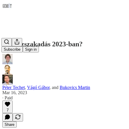
Egyházszakadás 2023-ban?
Subscribe
Sign in
Péter Techet
,
Vágó Gábor
, and
Bukovics Martin
Mar 16, 2023
∙ Paid
7
Share