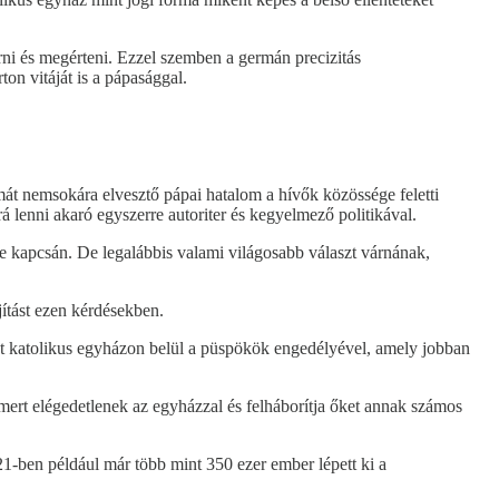
ni és megérteni. Ezzel szemben a germán precizitás
on vitáját is a pápasággal.
át nemsokára elvesztő pápai hatalom a hívők közössége feletti
rá lenni akaró egyszerre autoriter és kegyelmező politikával.
e kapcsán. De legalábbis valami világosabb választ várnának,
jítást ezen kérdésekben.
t katolikus egyházon belül a püspökök engedélyével, amely jobban
mert elégedetlenek az egyházzal és felháborítja őket annak számos
21-ben például már több mint 350 ezer ember lépett ki a