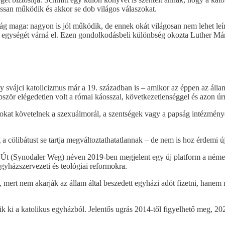
assan működik és akkor se dob világos válaszokat.
ág maga: nagyon is jól működik, de ennek okát világosan nem lehet leír
e egységét várná el. Ezen gondolkodásbeli különbség okozta Luther Márt
 svájci katolicizmus már a 19. században is – amikor az éppen az állam
bbször elégedetlen volt a római káosszal, következetlenséggel és azon úr
rmokat követelnek a szexuálmorál, a szentségek vagy a papság intézmény
a cölibátust se tartja megváltoztathatatlannak – de nem is hoz érdemi ú
 Út (Synodaler Weg) néven 2019-ben megjelent egy új platform a néme
egyházszervezeti és teológiai reformokra.
 mert nem akarják az állam által beszedett egyházi adót fizetni, hanem 
 ki a katolikus egyházból. Jelentős ugrás 2014-től figyelhető meg, 20