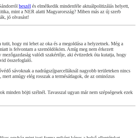
 Sándorról
beszél
és elmélkedik mindenféle aktuálpolitizálás helyett,
litika, mint a NER alatti Magyarország? Miben más az új szerb
k, jó olvasást!
a tutit, hogy mi lehet az oka és a megoldása a helyzetnek. Még a
 miatt is felvontam a szemöldököm. Amíg meg nem érkezett
v mezőgazdaság valódi szakértője, aki évtizedek óta kutatja, hogy
övid összefoglaló.
ővédő sávoknak a nadrágszíjparcelláknál nagyobb területeken nincs
ak, mert amúgy elég rosszak a termésátlagok, de az ominózus
arok minden böjti szélnél. Tavasszal ugyan már nem szépségesek ezek
likus egyház mint jogi forma miként képes a belső ellentéteket