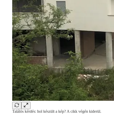
Találós kérdés: hol készült a kép? A cikk végén kiderül.