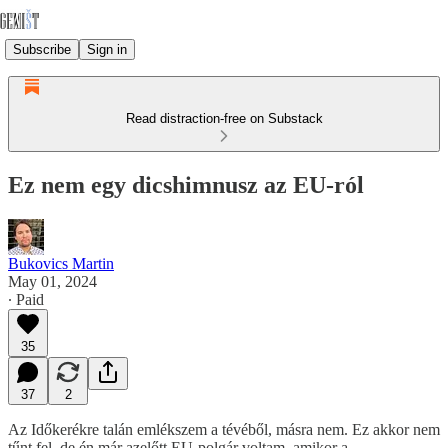
Subscribe
Sign in
Read distraction-free on Substack
Ez nem egy dicshimnusz az EU-ról
Bukovics Martin
May 01, 2024
∙ Paid
35
37
2
Az Időkerékre talán emlékszem a tévéből, másra nem. Ez akkor nem
tűnt fel, de én már azelőtt EU-polgár voltam, amikor a