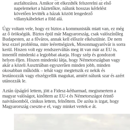
aszfaltozásra. Amikor ott elkezdték felszerelni az első
napelemeket a háztetőkre, nálunk hosszas kérlelést
követően levitték a házak között lengedező
villanykábeleket a föld alá.
Úgy voltam vele, hogy ez biztos a kommunisták miatt van, ez még
az ő örökségük. Biztos épül már Magyarország, csak valószínűleg
Budapesten, az a főváros, annak kell először elkészülnie. De nem
lesz ezzel probléma, mire leérettségizek, Mosonmagyaróvár is sorra
kerül. Hiszen volt egy rendszerváltás meg itt van már az EU is,
innentől mindenki a legjobbat akarja. Hogy szép és gondozott
helyen éljen. Hiszen mindenki látja, hogy Németországban vagy
akár a közeli Ausztriában egyszerűen minden jobb, minden
okosabban működik – tehát vagy megtetszik ez nekik és
leutánozzák vagy elszégyellik magukat, amiért nálunk szar és azért
utánozzák le.
Aztán újságíró lettem, jött a Fidesz-kétharmad, megismertem a
magyar valóságot, kinőttem az EU-t és Németországot érintő
naivitásomból, cinikus lettem, felnőttem. De azóta is izgat, hogy
Magyarország cseszte-e el, vagy minket vertek-e át.