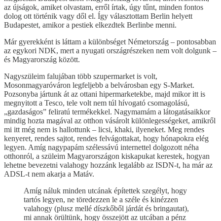
az újságok, amiket olvastam, erről írtak, úgy tűnt, minden fontos
dolog ott történik vagy dől el. Így választottam Berlin helyett
Budapestet, amikor a pestiek elkezdtek Berlinbe menni.
Már gyerekként is láttam a különbséget Németország – pontosabban
az egykori NDK, mert a nyugati országrészeken nem volt dolgunk –
és Magyarország között.
Nagyszüleim falujában több szupermarket is volt,
Mosonmagyaróváron legfeljebb a belvárosban egy S-Market.
Pozsonyba jártunk át az ottani hipermarketekbe, majd mikor itt is
megnyitott a Tesco, tele volt nem túl hívogató csomagolású,
„gazdaságos” feliratú termékekkel. Nagymamám a látogatásaikkor
mindig hozta magával az otthon vásárolt különlegességeket, amikről
mi itt még nem is hallottunk – licsi, khaki, ilyeneket. Meg rendes
kenyeret, rendes sajtot, rendes felvágottakat, hogy hónapokra elég
legyen. Amíg nagypapám szélessávú internettel dolgozott néha
otthonról, a szüleim Magyarországon kiskapukat kerestek, hogyan
lehetne bevezetni valahogy hozzánk legalább az ISDN-t, ha már az
ADSL-t nem akarja a Matáv.
Amíg náluk minden utcának építettek szegélyt, hogy
tartós legyen, ne töredezzen le a széle és kinézzen
valahogy (plusz mellé díszkőből járdát és bringautat),
mi annak örültünk, hogy összejött az utcában a pénz