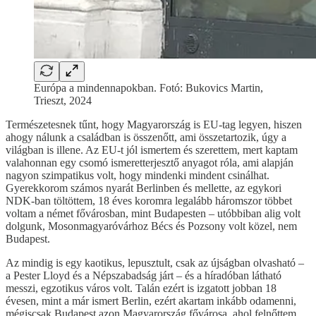
Európa a mindennapokban. Fotó: Bukovics Martin,
Trieszt, 2024
Természetesnek tűnt, hogy Magyarország is EU-tag legyen, hiszen
ahogy nálunk a családban is összenőtt, ami összetartozik, úgy a
világban is illene. Az EU-t jól ismertem és szerettem, mert kaptam
valahonnan egy csomó ismeretterjesztő anyagot róla, ami alapján
nagyon szimpatikus volt, hogy mindenki mindent csinálhat.
Gyerekkorom számos nyarát Berlinben és mellette, az egykori
NDK-ban töltöttem, 18 éves koromra legalább háromszor többet
voltam a német fővárosban, mint Budapesten – utóbbiban alig volt
dolgunk, Mosonmagyaróvárhoz Bécs és Pozsony volt közel, nem
Budapest.
Az mindig is egy kaotikus, lepusztult, csak az újságban olvasható –
a Pester Lloyd és a Népszabadság járt – és a híradóban látható
messzi, egzotikus város volt. Talán ezért is izgatott jobban 18
évesen, mint a már ismert Berlin, ezért akartam inkább odamenni,
mégiscsak Budapest azon Magyarország fővárosa, ahol felnőttem,