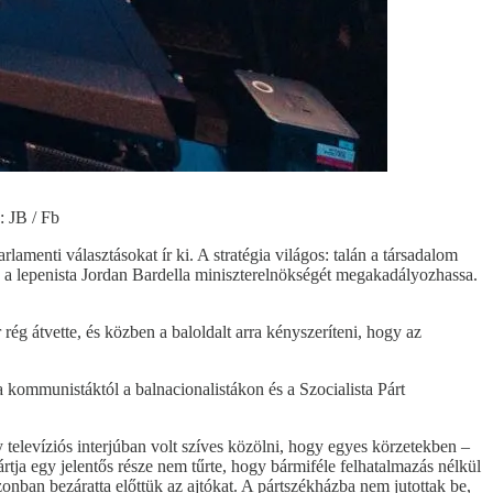
: JB / Fb
amenti választásokat ír ki. A stratégia világos: talán a társadalom
 a lepenista Jordan Bardella miniszterelnökségét megakadályozhassa.
g átvette, és közben a baloldalt arra kényszeríteni, hogy az
 kommunistáktól a balnacionalistákon és a Szocialista Párt
 televíziós interjúban volt szíves közölni, hogy egyes körzetekben –
rtja egy jelentős része nem tűrte, hogy bármiféle felhatalmazás nélkül
onban bezáratta előttük az ajtókat. A pártszékházba nem jutottak be,