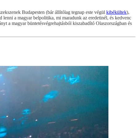
eszekszenek Budapesten (bár állítólag tegnap este végül
kibékültek
),
d lenni a magyar belpolitika, mi maradunk az eredetinél, és kedvenc
 lányt a magyar büntetésvégrehajtásból kiszabadító Olaszországban és