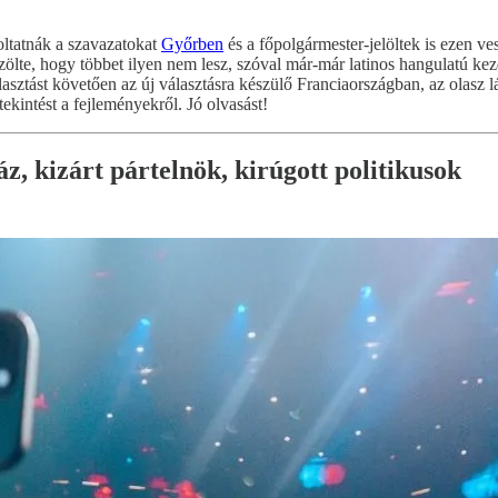
oltatnák a szavazatokat
Győrben
és a főpolgármester-jelöltek is ezen v
ölte, hogy többet ilyen nem lesz, szóval már-már latinos hangulatú kez
lasztást követően az új választásra készülő Franciaországban, az olasz
kintést a fejleményekről. Jó olvasást!
, kizárt pártelnök, kirúgott politikusok