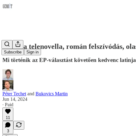
Francia telenovella, román felszívódás, ol
Subscribe
Sign in
Mi történik az EP-választást követően kedvenc latinj
Péter Techet
and
Bukovics Martin
Jun 14, 2024
∙ Paid
11
3