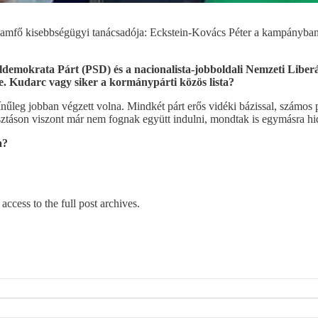
államfő kisebbségügyi tanácsadója: Eckstein-Kovács Péter a kampányban N
demokrata Párt (PSD) és a nacionalista-jobboldali Nemzeti Liberá
e. Kudarc vagy siker a kormánypárti közös lista?
ínűleg jobban végzett volna. Mindkét párt erős vidéki bázissal, számos
lasztáson viszont már nem fognak együtt indulni, mondtak is egymásra 
a?
access to the full post archives.