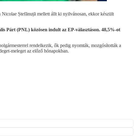
icolae Ștefănuță mellett állt ki nyilvánosan, ekkor készült
lis Párt (PNL) közösen indult az EP-választáson. 48,5%-ot
 polgármesterrel rendelkezik, ők pedig nyomták, mozgósították a
hideget-meleget az előző hónapokban.