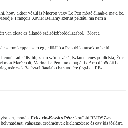
tudni, hogy akkor végül is Macron vagy Le Pen mögé állnak-e majd be.
iselője, François-Xavier Bellamy szerint például ma nem a
t van elege az állandó szélsőjobboldalizásból. „Most a
lt, de semmiképpen sem egyedülálló a Republikánusokon belül.
Pennél radikálisabb, zsidó származású, iszlámellenes publicista, Éric
k Marion Maréchalt, Marine Le Pen unokahúgát is. Arra dühödött be,
nleg már csak 34 évvel fiatalabb barátnőjére (egyben EP-
nyba tart, mondja
Eckstein-Kovács Péter
korábbi RMDSZ-es
s helyhatósági választási eredmények kielemzésére és egy kis jóslásra