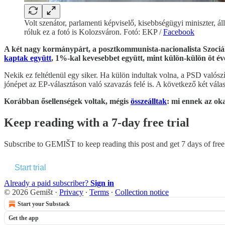
Volt szenátor, parlamenti képviselő, kisebbségügyi miniszter, 
róluk ez a fotó is Kolozsváron. Fotó: EKP /
Facebook
A két nagy kormánypárt, a posztkommunista-nacionalista Szociál
kaptak együtt
, 1%-kal kevesebbet együtt, mint külön-külön öt év
Nekik ez feltétlenül egy siker. Ha külön indultak volna, a PSD valósz
jónépet az EP-választáson való szavazás felé is. A következő két vá
Korábban ősellenségek voltak, mégis
összeálltak
: mi ennek az ok
Keep reading with a 7-day free trial
Subscribe to
GEMIŠT
to keep reading this post and get 7 days of free 
Start trial
Already a paid subscriber?
Sign in
© 2026 Gemišt
·
Privacy
∙
Terms
∙
Collection notice
Start your Substack
Get the app