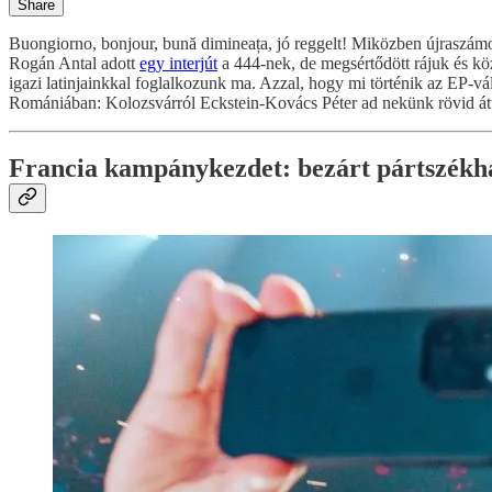
Share
Buongiorno, bonjour, bună dimineața, jó reggelt! Miközben újraszám
Rogán Antal adott
egy interjút
a 444-nek, de megsértődött rájuk és köz
igazi latinjainkkal foglalkozunk ma. Azzal, hogy mi történik az EP-vá
Romániában: Kolozsvárról Eckstein-Kovács Péter ad nekünk rövid átte
Francia kampánykezdet: bezárt pártszékház