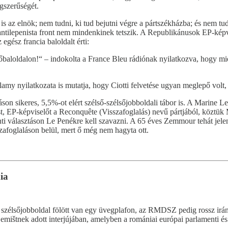
ogszerűségét.
is az elnök; nem tudni, ki tud bejutni végre a pártszékházba; és nem 
antilepenista front nem mindenkinek tetszik. A Republikánusok EP-képv
 egész francia baloldalt érti:
aloldalon!“ – indokolta a France Bleu rádiónak nyilatkozva, hogy miér
llamy nyilatkozata is mutatja, hogy Ciotti felvetése ugyan meglepő vo
n sikeres, 5,5%-ot elért szélső-szélsőjobboldali tábor is. A Marine Le 
st, EP-képviselőt a Reconquête (Visszafoglalás) nevű pártjából, köztü
enti választáson Le Penékre kell szavazni. A 65 éves Zemmour tehát jele
szafoglaláson belül, mert ő még nem hagyta ott.
ia
a szélsőjobboldal fölött van egy üvegplafon, az RMDSZ pedig rossz irá
 Gemištnek adott interjújában, amelyben a romániai európai parlamenti é