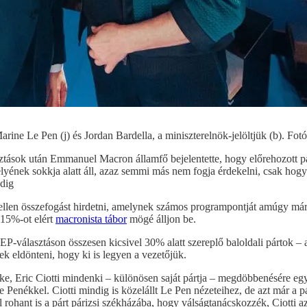
ine Le Pen (j) és Jordan Bardella, a miniszterelnök-jelöltjük (b). Fotó
ztások után Emmanuel Macron államfő bejelentette, hogy előrehozott parl
yének sokkja alatt áll, azaz semmi más nem fogja érdekelni, csak hogy
edig
llen összefogást hirdetni, amelynek számos programpontját amúgy már ré
 15%-ot elért
macronista tábor
mögé álljon be.
választáson összesen kicsivel 30% alatt szereplő baloldali pártok – a
k eldönteni, hogy ki is legyen a vezetőjük.
ke, Eric Ciotti mindenki – különösen saját pártja – megdöbbenésére egy
Penékkel. Ciotti mindig is közelállt Le Pen nézeteihez, de azt már a pá
rohant is a párt párizsi székházába, hogy válságtanácskozzék, Ciotti az