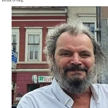
kértük őt meg.