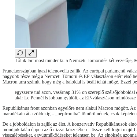
Tőlük tart most mindenki: a Nemzeti Tömörülés két vezetője, Mar
Franciaországban igazi telenovella zajlik. Az európai parlamenti válas
nagyobb része még a Nemzeti Tömörülés EP-választáson elért első hel
Macron arra számít, hogy még a baloldal is beáll tehát mögé. Ezzel p
egyszerre tud azon, vasárnap 31%-on szereplő szélsőjobboldal e
akár Le Pennél is jobban gyűlölt, az EP-választáson mindössze
Republikánus front azonban egyelőre nem alakul Macron mögött. Az EP-
maradékain át a zöldekig – „népfrontba“ tömörülnének, csak képtelene
De a jobboldalon is zajlik az élet. A konzervatív Republikánusok elnö
mondjuk talán éppen az ő nizzai körzetében – össze kell fogni majd Le 
visszalépéseket, együttműködéseket jelentsen be. Az elnökség azonnal 