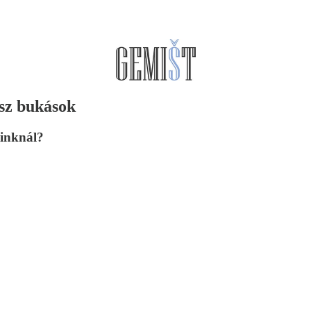
asz bukások
ainknál?