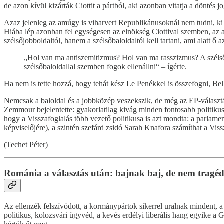
de azon kívül kizárták Ciottit a pártból, aki azonban vitatja a döntés j
Azaz jelenleg az amúgy is viharvert Republikánusoknál nem tudni, ki 
Hiába lép azonban fel egységesen az elnökség Ciottival szemben, az 
szélsőjobboldaltól, hanem a szélsőbaloldaltól kell tartani, ami alatt ő az
„Hol van ma antiszemitizmus? Hol van ma rasszizmus? A szélsőb
szélsőbaloldallal szemben fogok ellenállni“ – ígérte.
Ha nem is tette hozzá, hogy tehát kész Le Penékkel is összefogni, Be
Nemcsak a baloldal és a jobbközép veszekszik, de még az EP-választáso
Zemmour bejelentette: gyakorlatilag kivág minden fontosabb politiku
hogy a Visszafoglalás több vezető politikusa is azt mondta: a parlam
képviselőjére), a szintén szefárd zsidó Sarah Knafora számíthat a Vis
(Techet Péter)
Románia a választás után: bajnak baj, de nem tragéd
Az ellenzék felszívódott, a kormánypártok sikerrel uralnak mindent, 
politikus, kolozsvári ügyvéd, a kevés erdélyi liberális hang egyike a