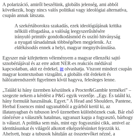
A polarizáció, amiről beszélünk, globális jelenség, ami abból
következik, hogy nincs valós politikai vagy ideológiai alternatíva,
csupán annak látszata.
A szekértáborokra szakadás, ezek ideológiájának kritika
nélküli elfogadása, a valóság leegyszerűsítésére
irányuló primitív gondolkodásmód és uszító hitványság
a nyugati társadalmak többségében megjelenik. Az
eldékásodás
ennek a helyi, magyar megnyilvánulása.
Egyszer már kifejtettem véleményem a magyar ellenzéki sajtó
sznobériájával és az erre adott NER-es reakciós médiával
kapcsolatban, akit ez érdekel,
itt
olvashatja. Viszont mindezt csupán
magyar kontextusban vizsgálni, a globális elit érdekeit és
hálózatrendszerét figyelmen kívül hagyva, felesleges lenne.
„Találd ki hány üzemben készülnek a Procter&Gamble termékei” –
szegezte nekem a kérdést a P&G egyik vezetője. „Egy. És találd ki,
hány formulát használnak. Egyet.” A Head and Shoulders, Pantene,
Herbal Essences mind ugyanabból a gyárból kerül ki, az
illatanyagban és tubuson levő üzenetben különböznek csak. Bár első
ránézésre a választék hatalmas, ugyanazt kapja a fogyasztó, bárhogy
is választ. A politika sem más, mint egy fogyasztási cikk, amivel az
identitásunkat és világról alkotott elképzelésünket fejezzük ki.
Ahelyett, hogy a tubusok hátulján az összetevőket nézné, a