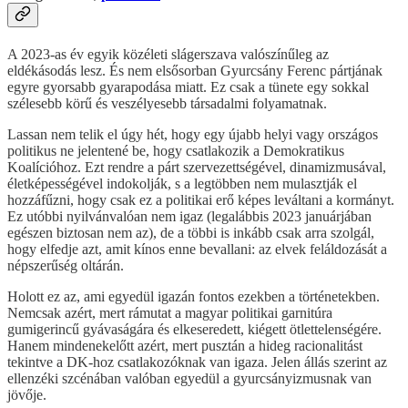
A 2023-as év egyik közéleti slágerszava valószínűleg az
eldékásodás lesz. És nem elsősorban Gyurcsány Ferenc pártjának
egyre gyorsabb gyarapodása miatt. Ez csak a tünete egy sokkal
szélesebb körű és veszélyesebb társadalmi folyamatnak.
Lassan nem telik el úgy hét, hogy egy újabb helyi vagy országos
politikus ne jelentené be, hogy csatlakozik a Demokratikus
Koalícióhoz. Ezt rendre a párt szervezettségével, dinamizmusával,
életképességével indokolják, s a legtöbben nem mulasztják el
hozzáfűzni, hogy csak ez a politikai erő képes leváltani a kormányt.
Ez utóbbi nyilvánvalóan nem igaz (legalábbis 2023 januárjában
egészen biztosan nem az), de a többi is inkább csak arra szolgál,
hogy elfedje azt, amit kínos enne bevallani: az elvek feláldozását a
népszerűség oltárán.
Holott ez az, ami egyedül igazán fontos ezekben a történetekben.
Nemcsak azért, mert rámutat a magyar politikai garnitúra
gumigerincű gyávaságára és elkeseredett, kiégett ötlettelenségére.
Hanem mindenekelőtt azért, mert pusztán a hideg racionalitást
tekintve a DK-hoz csatlakozóknak van igaza. Jelen állás szerint az
ellenzéki szcénában valóban egyedül a gyurcsányizmusnak van
jövője.