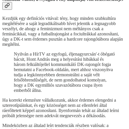
Kezdjük egy definíciós vitával: tény, hogy minden szubkultúra
megítélésére a saját legradikálisabb hívei jelentik a legnagyobb
veszélyt, de ahogy a feminizmust nem méltányos csak a
feminácikkal, vagy a futballrajongást a fociultrákkal azonosítani,
úgy a DK-t sem érdemes pusztán a hardcore rajongótábora alapján
megítélni.
Nyilván a HírTV az egyfogú, éljenagyurcsán'-t óbégató
bácsit, Hont András meg a helyesírási hibákkal és
három felkiáltójellel kommunikáló DK-rajongót fogja
bemutatni a Facebook-oldalán, mert ahhoz viszonyítva
tudja a legkönnyebben demonstrálni a saját vélt
felsőbbrendűségét, de nem gondolhatod komolyan,
hogy a DK egymilliós szavazótábora csupa ilyen
emberből állna.
Ha korrekt elemzésre vállalkozunk, akkor érdemes elengedni a
sztereotípiáinkat, és egy közösséget nem az ellenfelei által
ráerőltetett képpel azonosítani. Ilyenformán tehát az általad leírni
próbált jelenségre nem adekvát megnevezés a dékásodás.
Mindeközben az általad leírt tendenciák részben valósak: a