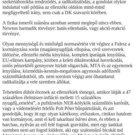
szekértáborokba rendeződés, a radikalizálódás, a gondolat olykor
indulattal való pótlása az ellenzéki oldalon mind-mind
megfigyelhető irány, nem csak a DK szavazói körében.
A fizika ismerői számára azonban semmi meglepő nincs ebben.
Newton harmadik törvénye: hatás-ellenhatás, vagy akció-reakció
törvénye.
Olyan mennyiségű és minőségű normasértést vitt véghez a Fidesz a
kormányzása során (magánnyugdíjak ellopása, civil szervezetek
üldözése, ellenzéki média kinyírása, komplett iparágak lenyúlása,
EU-ellenes kampány, közben a keleti diktátorokkal haverkodás,
uniós pénzekből gennyesre hizlalt oligarchák, MTA és az egyetemek
lenyúlása, közmédiás-kesmás-megafonos agymosás adófizetői
százmilliárdokból, stb. nem sorolom végig) ami óhatatlanul
radikalizálja a vele szemben állókat.
Tehetetlen dühöt éreznek az ellenzékiek tömegei, amikor látják a 47
százalékos élelmiszer-infláció melletti 15 százalékos
nyugdíj„emelést”, a pufidzsekis NER-kölykök százmilliós karóráit,
vagy a vádemelésért felelős Polt Péter bűnpártolását, és azt
gondolják, hogy itt egy olyan kártékony, erőszakos, cinikus hatalom
van kormányon, amit el kell takarítani
bármi áron
, és ebben a
harcban, nyilván az erő felé fognak gravitálni, mert egy tankkal
szemben nem azt fogod küldeni, aki egy szalonnázó bicskát tud