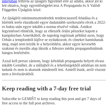
interjúban
felhívta az újságíró figyelmét erre az adatra, akkor jól ki
lett oktatva, hogy egyenlőségjelet tesz A Propaganda és A Valódi
Független Újságírás közé.
Az újságírói minimumsztenderdek tendenciaszerű feladása és a
hírérték terén eluralkodó egyre dadaistább szerkesztési elvek a 2022-
es bukta után egyre inkább a norma részévé váltak. Amikor
legyintéssel elintézik, hogy az ellenzék óriási pénzeket kapott a
kampányban Amerikából, de napokig rugóznak például azon, hogy
Orbán a templomból kijőve se nyilatkozott, és címeket hamisítanak
meg, majd nem közlik le a helyesbítést, akkor egyre kevesebb
szakmai és morális alap látszik a fideszes média propagandistáinak
hangos lenézésére.
Azzal kell persze zárnom, hogy kétoldali propaganda helyett olvass
inkább Gemištet, de a műfajból és a lehetőségekből adódóan mi nem
tudunk és nem is akarunk mindenről írni. Amiről írunk, arról viszont
nem a lövészárokból.
Keep reading with a 7-day free trial
Subscribe to
GEMIŠT
to keep reading this post and get 7 days of
free access to the full post archives.