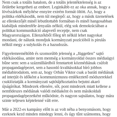
Nem csak a totális hatalom, de a totális jelentéktelenség is az
őrületbe kergetheti az embert. Leginkább ez az oka annak, hogy a
lövészárkok mélyítése ennyire extrém formát öltött. Az, hogy a
politika eldékásodik, nem túl meglepő: az, hogy a másik üzenetének
az ellenkezőjét minél lebutítottabb formában és minél hangosabban
kiabáljuk mindenféle árnyalás nélkül, elég sok demokráciában a
politikai kommunikáció alapvető receptje, nem csak
Magyarországon. Ellenzékből főleg tét nélkül lehet nagyokat
mondani, de nálunk mondjuk kormányzati pozícióból is pirulás
nélkül megy a sulykolás és a hazudozás.
Figyelemreméltóbb és szomorúbb jelenség a „független” sajtó
eldékásodása, amire nem mentség a kormányoldal összes médiaügyi
bűne sem: sem a százmilliárdból fenntartott közmédiának csúfolt
propagandagépezet, sem a hasonló kvalitásokkal bíró jobbos
médiabirodalom, sem az, hogy Orbán Viktor csak a baráti médiának
ad interjút és időként a kommunizmusra emlékeztető módszerekkel
csuklóztatják a kormányzati sajtótájékoztatóra bejutni akaró
újságírókat. Mindezek ellenére, sőt, pont mindezek miatt kellene a
nemfideszes médiának valódi médiaként és nem másikoldali
propagandagépezetként működnie, és nagyon sajnálatos, hogy mára
szinte teljesen képtelenné vált erre.
Már a 2022-es kampány előtt is az volt néha a benyomásom, hogy
ezeknek kezd minden mindegy lenni, és úgy tűnt számomra, hogy