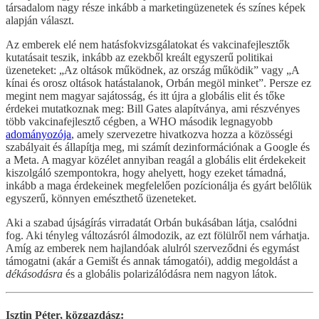
társadalom nagy része inkább a marketingüzenetek és színes képek
alapján választ.
Az emberek elé nem hatásfokvizsgálatokat és vakcinafejlesztők
kutatásait teszik, inkább az ezekből kreált egyszerű politikai
üzeneteket: „Az oltások működnek, az ország működik” vagy „A
kínai és orosz oltások hatástalanok, Orbán megöl minket”. Persze ez
megint nem magyar sajátosság, és itt újra a globális elit és tőke
érdekei mutatkoznak meg: Bill Gates alapítványa, ami részvényes
több vakcinafejlesztő cégben, a WHO második legnagyobb
adományozója
, amely szervezetre hivatkozva hozza a közösségi
szabályait és állapítja meg, mi számít dezinformációnak a Google és
a Meta. A magyar közélet annyiban reagál a globális elit érdekekeit
kiszolgáló szempontokra, hogy ahelyett, hogy ezeket támadná,
inkább a maga érdekeinek megfelelően pozícionálja és gyárt belőlük
egyszerű, könnyen emészthető üzeneteket.
Aki a szabad újságírás virradatát Orbán bukásában látja, csalódni
fog. Aki tényleg változásról álmodozik, az ezt fölülről nem várhatja.
Amíg az emberek nem hajlandóak alulról szerveződni és egymást
támogatni (akár a Gemišt és annak támogatói), addig megoldást a
dékásodásra
és a globális polarizálódásra nem nagyon látok.
Isztin Péter, közgazdász: