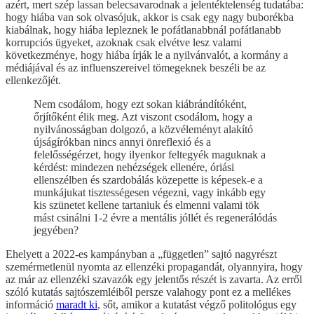
azért, mert szép lassan belecsavarodnak a jelentéktelenség tudatába:
hogy hiába van sok olvasójuk, akkor is csak egy nagy buborékba
kiabálnak, hogy hiába lepleznek le pofátlanabbnál pofátlanabb
korrupciós ügyeket, azoknak csak elvétve lesz valami
következménye, hogy hiába írják le a nyilvánvalót, a kormány a
médiájával és az influenszereivel tömegeknek beszéli be az
ellenkezőjét.
Nem csodálom, hogy ezt sokan kiábrándítóként,
őrjítőként élik meg. Azt viszont csodálom, hogy a
nyilvánosságban dolgozó, a közvéleményt alakító
újságírókban nincs annyi önreflexió és a
felelősségérzet, hogy ilyenkor feltegyék maguknak a
kérdést: mindezen nehézségek ellenére, óriási
ellenszélben és szardobálás közepette is képesek-e a
munkájukat tisztességesen végezni, vagy inkább egy
kis szünetet kellene tartaniuk és elmenni valami tök
mást csinálni 1-2 évre a mentális jóllét és regenerálódás
jegyében?
Ehelyett a 2022-es kampányban a „független” sajtó nagyrészt
szemérmetlenül nyomta az ellenzéki propagandát, olyannyira, hogy
az már az ellenzéki szavazók egy jelentős részét is zavarta. Az erről
szóló kutatás sajtószemléiből persze valahogy pont ez a mellékes
információ
maradt ki
, sőt, amikor a kutatást végző politológus egy