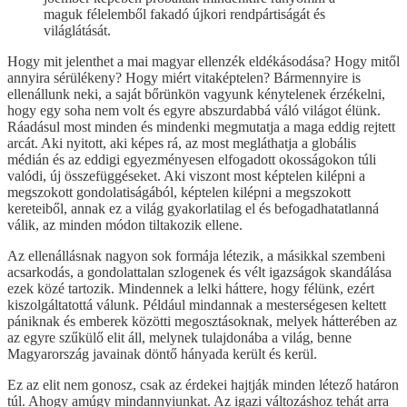
maguk félelemből fakadó újkori rendpártiságát és
világlátását.
Hogy mit jelenthet a mai magyar ellenzék eldékásodása? Hogy mitől
annyira sérülékeny? Hogy miért vitaképtelen? Bármennyire is
ellenállunk neki, a saját bőrünkön vagyunk kénytelenek érzékelni,
hogy egy soha nem volt és egyre abszurdabbá váló világot élünk.
Ráadásul most minden és mindenki megmutatja a maga eddig rejtett
arcát. Aki nyitott, aki képes rá, az most megláthatja a globális
médián és az eddigi egyezményesen elfogadott okosságokon túli
valódi, új összefüggéseket. Aki viszont most képtelen kilépni a
megszokott gondolatiságából, képtelen kilépni a megszokott
kereteiből, annak ez a világ gyakorlatilag el és befogadhatatlanná
válik, az minden módon tiltakozik ellene.
Az ellenállásnak nagyon sok formája létezik, a másikkal szembeni
acsarkodás, a gondolattalan szlogenek és vélt igazságok skandálása
ezek közé tartozik. Mindennek a lelki háttere, hogy félünk, ezért
kiszolgáltatottá válunk. Például mindannak a mesterségesen keltett
pániknak és emberek közötti megosztásoknak, melyek hátterében az
az egyre szűkülő elit áll, melynek tulajdonába a világ, benne
Magyarország javainak döntő hányada került és kerül.
Ez az elit nem gonosz, csak az érdekei hajtják minden létező határon
túl. Ahogy amúgy mindannyiunkat. Az igazi változáshoz tehát arra