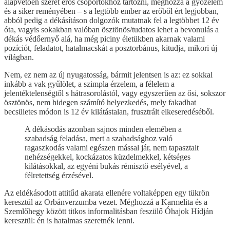
alapvetően szeret erős csoportokhoz tartozni, méghozzá a győzelem
és a siker reményében – s a legtöbb ember az erőből ért legjobban,
abból pedig a dékásításon dolgozók mutatnak fel a legtöbbet 12 év
óta, vagyis sokakban valóban ösztönös/tudatos lehet a bevonulás a
dékás védőernyő alá, ha még piciny életükben akarnak valami
pozíciót, feladatot, hatalmacskát a posztorbánus, kitudja, mikori új
világban.
Nem, ez nem az új nyugatosság, bármit jelentsen is az: ez sokkal
inkább a vak gyűlölet, a szimpla érzelem, a félelem a
jelentéktelenségtől s hátrasorolástól, vagy egyszerűen az ősi, sokszor
ösztönös, nem hidegen számító helyezkedés, mely fakadhat
becsületes módon is 12 év kilátástalan, frusztrált elkeseredéséből.
A dékásodás azonban sajnos minden elemében a
szabadság feladása, mert a szabadsághoz való
ragaszkodás valami egészen mással jár, nem tapasztalt
nehézségekkel, kockázatos küzdelmekkel, kétséges
kilátásokkal, az egyéni bukás rémisztő esélyével, a
félretettség érzésével.
Az eldékásodott attitűd akarata ellenére voltaképpen egy tükrön
keresztül az Orbánverzumba vezet. Méghozzá a Karmelita és a
Szemlőhegy között titkos informalitásban feszülő Óhajok Hídján
keresztül: én is hatalmas szeretnék lenni.