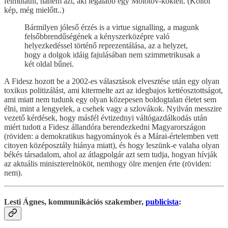
felmutatni, hanem azt, aki legalább egy Molotov-koktélt. (Költői
kép, még mielőtt..)
Bármilyen jóleső érzés is a virtue signalling, a magunk
felsőbbrendűségének a kényszerközépre való
helyezkedéssel történő reprezentálása, az a helyzet,
hogy a dolgok idáig fajulásában nem szimmetrikusak a
két oldal bűnei.
A Fidesz hozott be a 2002-es választások elvesztése után egy olyan
toxikus politizálást, ami kitermelte azt az idegbajos kettéosztottságot,
ami miatt nem tudunk egy olyan közepesen boldogtalan életet sem
élni, mint a lengyelek, a csehek vagy a szlovákok. Nyilván messzire
vezető kérdések, hogy másfél évtizednyi váltógazdálkodás után
miért tudott a Fidesz állandóra berendezkedni Magyarországon
(röviden: a demokratikus hagyományok és a Márai-értelemben vett
citoyen középosztály hiánya miatt), és hogy leszünk-e valaha olyan
békés társadalom, ahol az átlagpolgár azt sem tudja, hogyan hívják
az aktuális miniszterelnököt, nemhogy ölre menjen érte (röviden:
nem).
Lesti Ágnes, kommunikációs szakember,
publicista
: