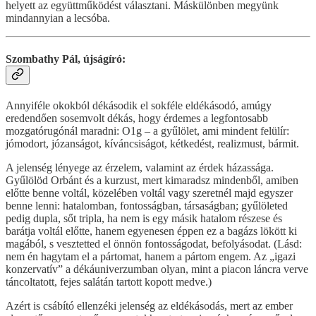
helyett az együttműködést választani. Máskülönben megyünk
mindannyian a lecsóba.
Szombathy Pál, újságíró:
Annyiféle okokból dékásodik el sokféle eldékásodó, amúgy
eredendően sosemvolt dékás, hogy érdemes a legfontosabb
mozgatórugónál maradni: O1g – a gyűlölet, ami mindent felülír:
jómodort, józanságot, kíváncsiságot, kétkedést, realizmust, bármit.
A jelenség lényege az érzelem, valamint az érdek házassága.
Gyűlölöd Orbánt és a kurzust, mert kimaradsz mindenből, amiben
előtte benne voltál, közelében voltál vagy szeretnél majd egyszer
benne lenni: hatalomban, fontosságban, társaságban; gyűlöleted
pedig dupla, sőt tripla, ha nem is egy másik hatalom részese és
barátja voltál előtte, hanem egyenesen éppen ez a bagázs lökött ki
magából, s vesztetted el önnön fontosságodat, befolyásodat. (Lásd:
nem én hagytam el a pártomat, hanem a pártom engem. Az „igazi
konzervatív” a dékáuniverzumban olyan, mint a piacon láncra verve
táncoltatott, fejes salátán tartott kopott medve.)
Azért is csábító ellenzéki jelenség az eldékásodás, mert az ember