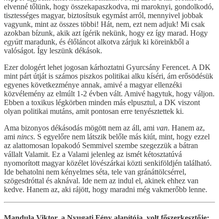
elvenné tőlünk, hogy összekapaszkodva, mi maroknyi, gondolkodó,
tisztességes magyar, biztosítsuk egymást arról, mennyivel jobbak
vagyunk, mint az összes többi! Hát, nem, ezt nem adjuk! Mi csak
azokban bízunk, akik azt ígérik nekünk, hogy ez így marad. Hogy
együtt
maradunk, és élőláncot alkotva zárjuk ki köreinkből a
valóságot. Így leszünk dékások.
Ezer dologért lehet jogosan kárhoztatni Gyurcsány Ferencet. A DK
mint párt útját is számos piszkos politikai alku kíséri, ám erősödésük
egyenes következménye annak, amivé a magyar ellenzéki
közvélemény az elmúlt 1-2 évben vált. Amivé hagytuk, hogy váljon.
Ebben a toxikus légkörben minden más elpusztul, a DK viszont
olyan politikai mutáns, amit pontosan erre tenyésztettek ki.
Ama bizonyos dékásodás mögött nem az áll, ami
van
. Hanem az,
ami
nincs
. S egyelőre nem látszik belőle más kiút, mint, hogy ezzel
az alattomosan lopakodó Semmivel szembe szegezzük a bátran
vállalt Valamit. Ez a Valami jelenleg az ismét kétosztatúvá
nyomorított magyar közélet lövészárkai közti senkiföldjén található.
Ide behatolni nem kényelmes séta, tele van gránáttölcsérrel,
szögesdróttal és aknával. Ide nem az indul el, akinek ehhez van
kedve. Hanem az, aki rájött, hogy maradni még vakmerőbb lenne.
Mandula Viktor, a Nyugati Fény alapítója, volt főszerkesztője: