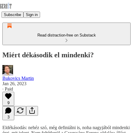
Subscribe
Sign in
Read distraction-free on Substack
Miért dékásodik el mindenki?
Bukovics Martin
Jan 26, 2023
∙ Paid
9
3
Eldékásodás: nehéz szó, még definiálni is, noha nagyjából mindenki
érzi, mit jelent. Nem feltétlenül a Gyurcsány Ferenc oldalára állást.