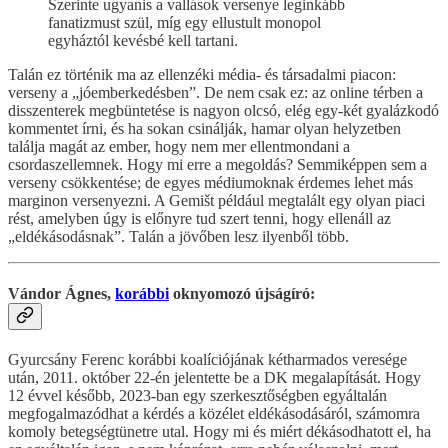
Szerinte ugyanis a vallások versenye leginkább
fanatizmust szül, míg egy ellustult monopol
egyháztól kevésbé kell tartani.
Talán ez történik ma az ellenzéki média- és társadalmi piacon:
verseny a „jóemberkedésben”. De nem csak ez: az online térben a
disszenterek megbüntetése is nagyon olcsó, elég egy-két gyalázkodó
kommentet írni, és ha sokan csinálják, hamar olyan helyzetben
találja magát az ember, hogy nem mer ellentmondani a
csordaszellemnek. Hogy mi erre a megoldás? Semmiképpen sem a
verseny csökkentése; de egyes médiumoknak érdemes lehet más
marginon versenyezni. A Gemišt például megtalált egy olyan piaci
rést, amelyben úgy is előnyre tud szert tenni, hogy ellenáll az
„eldékásodásnak”. Talán a jövőben lesz ilyenből több.
Vándor Ágnes,
korábbi
oknyomozó újságíró:
Gyurcsány Ferenc korábbi koalíciójának kétharmados veresége
után, 2011. október 22-én jelentette be a DK megalapítását. Hogy
12 évvel később, 2023-ban egy szerkesztőségben egyáltalán
megfogalmazódhat a kérdés a közélet eldékásodásáról, számomra
komoly betegségtünetre utal. Hogy mi és miért dékásodhatott el, ha