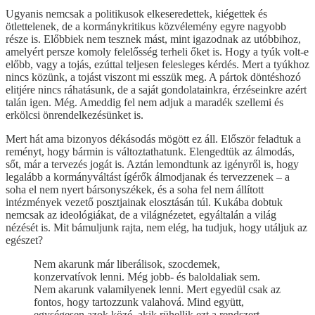
Ugyanis nemcsak a politikusok elkeseredettek, kiégettek és
ötlettelenek, de a kormánykritikus közvélemény egyre nagyobb
része is. Előbbiek nem tesznek mást, mint igazodnak az utóbbihoz,
amelyért persze komoly felelősség terheli őket is. Hogy a tyúk volt-e
előbb, vagy a tojás, ezúttal teljesen felesleges kérdés. Mert a tyúkhoz
nincs közünk, a tojást viszont mi esszük meg. A pártok döntéshozó
elitjére nincs ráhatásunk, de a saját gondolatainkra, érzéseinkre azért
talán igen. Még. Ameddig fel nem adjuk a maradék szellemi és
erkölcsi önrendelkezésünket is.
Mert hát ama bizonyos dékásodás mögött ez áll. Először feladtuk a
reményt, hogy bármin is változtathatunk. Elengedtük az álmodás,
sőt, már a tervezés jogát is. Aztán lemondtunk az igényről is, hogy
legalább a kormányváltást ígérők álmodjanak és tervezzenek – a
soha el nem nyert bársonyszékek, és a soha fel nem állított
intézmények vezető posztjainak elosztásán túl. Kukába dobtuk
nemcsak az ideológiákat, de a világnézetet, egyáltalán a világ
nézését is. Mit bámuljunk rajta, nem elég, ha tudjuk, hogy utáljuk az
egészet?
Nem akarunk már liberálisok, szocdemek,
konzervatívok lenni. Még jobb- és baloldaliak sem.
Nem akarunk valamilyenek lenni. Mert egyedül csak az
fontos, hogy tartozzunk valahová. Mind együtt,
egységesen azok közé, akik rühellik ezt a rendszert.