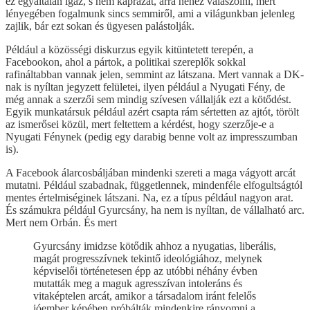
ez egyáltalán igaz, s nem káprázat, arra nehéz válaszolni, mert
lényegében fogalmunk sincs semmiről, ami a világunkban jelenleg
zajlik, bár ezt sokan és ügyesen palástolják.
Például a közösségi diskurzus egyik kitüntetett terepén, a
Facebookon, ahol a pártok, a politikai szereplők sokkal
rafináltabban vannak jelen, semmint az látszana. Mert vannak a DK-
nak is nyíltan jegyzett felületei, ilyen például a Nyugati Fény, de
még annak a szerzői sem mindig szívesen vállalják ezt a kötődést.
Egyik munkatársuk például azért csapta rám sértetten az ajtót, törölt
az ismerősei közül, mert feltettem a kérdést, hogy szerzője-e a
Nyugati Fénynek (pedig egy darabig benne volt az impresszumban
is).
A Facebook álarcosbáljában mindenki szereti a maga vágyott arcát
mutatni. Például szabadnak, függetlennek, mindenféle elfogultságtól
mentes értelmiséginek látszani. Na, ez a típus például nagyon arat.
És számukra például Gyurcsány, ha nem is nyíltan, de vállalható arc.
Mert nem Orbán. És mert
Gyurcsány imidzse kötődik ahhoz a nyugatias, liberális,
magát progresszívnek tekintő ideológiához, melynek
képviselői történetesen épp az utóbbi néhány évben
mutatták meg a maguk agresszívan intoleráns és
vitaképtelen arcát, amikor a társadalom iránt felelős
jóember képében próbálták mindenkire rányomni a