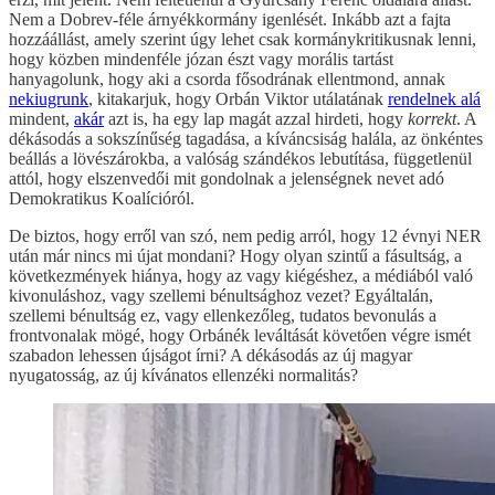
Nem a Dobrev-féle árnyékkormány igenlését. Inkább azt a fajta
hozzáállást, amely szerint úgy lehet csak kormánykritikusnak lenni,
hogy közben mindenféle józan észt vagy morális tartást
hanyagolunk, hogy aki a csorda fősodrának ellentmond, annak
nekiugrunk
, kitakarjuk, hogy Orbán Viktor utálatának
rendelnek alá
mindent,
akár
azt is, ha egy lap magát azzal hirdeti, hogy
korrekt
. A
dékásodás a sokszínűség tagadása, a kíváncsiság halála, az önkéntes
beállás a lövészárokba, a valóság szándékos lebutítása, függetlenül
attól, hogy elszenvedői mit gondolnak a jelenségnek nevet adó
Demokratikus Koalícióról.
De biztos, hogy erről van szó, nem pedig arról, hogy 12 évnyi NER
után már nincs mi újat mondani? Hogy olyan szintű a fásultság, a
következmények hiánya, hogy az vagy kiégéshez, a médiából való
kivonuláshoz, vagy szellemi bénultsághoz vezet? Egyáltalán,
szellemi bénultság ez, vagy ellenkezőleg, tudatos bevonulás a
frontvonalak mögé, hogy Orbánék leváltását követően végre ismét
szabadon lehessen újságot írni? A dékásodás az új magyar
nyugatosság, az új kívánatos ellenzéki normalitás?