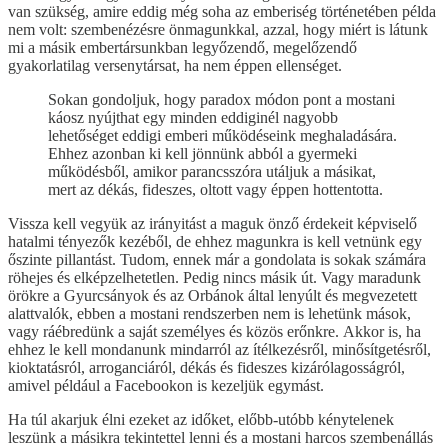
van szükség, amire eddig még soha az emberiség történetében példa
nem volt: szembenézésre önmagunkkal, azzal, hogy miért is látunk
mi a másik embertársunkban legyőzendő, megelőzendő
gyakorlatilag versenytársat, ha nem éppen ellenséget.
Sokan gondoljuk, hogy paradox módon pont a mostani
káosz nyújthat egy minden eddiginél nagyobb
lehetőséget eddigi emberi működéseink meghaladására.
Ehhez azonban ki kell jönnünk abból a gyermeki
működésből, amikor parancsszóra utáljuk a másikat,
mert az dékás, fideszes, oltott vagy éppen hottentotta.
Vissza kell vegyük az irányitást a maguk önző érdekeit képviselő
hatalmi tényezők kezéből, de ehhez magunkra is kell vetnünk egy
őszinte pillantást. Tudom, ennek már a gondolata is sokak számára
röhejes és elképzelhetetlen. Pedig nincs másik út. Vagy maradunk
örökre a Gyurcsányok és az Orbánok által lenyúlt és megvezetett
alattvalók, ebben a mostani rendszerben nem is lehetünk mások,
vagy ráébredünk a saját személyes és közös erőnkre. Akkor is, ha
ehhez le kell mondanunk mindarról az ítélkezésről, minősítgetésről,
kioktatásról, arroganciáról, dékás és fideszes kizárólagosságról,
amivel például a Facebookon is kezeljük egymást.
Ha túl akarjuk élni ezeket az időket, előbb-utóbb kénytelenek
leszünk a másikra tekintettel lenni és a mostani harcos szembenállás