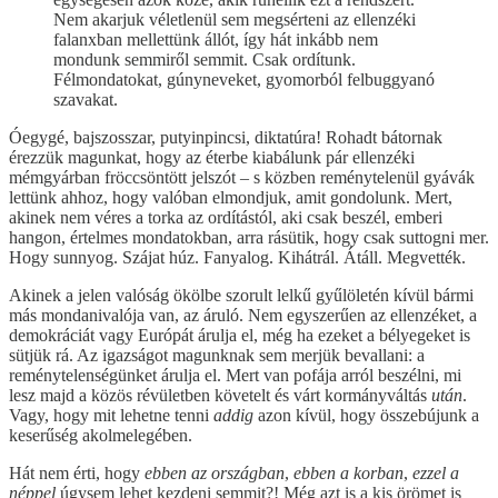
Nem akarjuk véletlenül sem megsérteni az ellenzéki
falanxban mellettünk állót, így hát inkább nem
mondunk semmiről semmit. Csak ordítunk.
Félmondatokat, gúnyneveket, gyomorból felbuggyanó
szavakat.
Óegygé, bajszosszar, putyinpincsi, diktatúra! Rohadt bátornak
érezzük magunkat, hogy az éterbe kiabálunk pár ellenzéki
mémgyárban fröccsöntött jelszót – s közben reménytelenül gyávák
lettünk ahhoz, hogy valóban elmondjuk, amit gondolunk. Mert,
akinek nem véres a torka az ordítástól, aki csak beszél, emberi
hangon, értelmes mondatokban, arra rásütik, hogy csak suttogni mer.
Hogy sunnyog. Szájat húz. Fanyalog. Kihátrál. Átáll. Megvették.
Akinek a jelen valóság ökölbe szorult lelkű gyűlöletén kívül bármi
más mondanivalója van, az áruló. Nem egyszerűen az ellenzéket, a
demokráciát vagy Európát árulja el, még ha ezeket a bélyegeket is
sütjük rá. Az igazságot magunknak sem merjük bevallani: a
reménytelenségünket árulja el. Mert van pofája arról beszélni, mi
lesz majd a közös révületben követelt és várt kormányváltás
után
.
Vagy, hogy mit lehetne tenni
addig
azon kívül, hogy összebújunk a
keserűség akolmelegében.
Hát nem érti, hogy
ebben az országban
,
ebben a korban
,
ezzel a
néppel
úgysem lehet kezdeni semmit?! Még azt is a kis örömet is