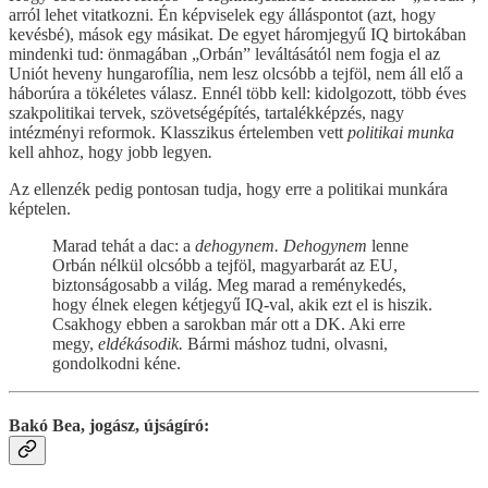
arról lehet vitatkozni. Én képviselek egy álláspontot (azt, hogy
kevésbé), mások egy másikat. De egyet háromjegyű IQ birtokában
mindenki tud: önmagában „Orbán” leváltásától nem fogja el az
Uniót heveny hungarofília, nem lesz olcsóbb a tejföl, nem áll elő a
háborúra a tökéletes válasz. Ennél több kell: kidolgozott, több éves
szakpolitikai tervek, szövetségépítés, tartalékképzés, nagy
intézményi reformok. Klasszikus értelemben vett
politikai munka
kell ahhoz, hogy jobb legyen
.
Az ellenzék pedig pontosan tudja, hogy erre a politikai munkára
képtelen.
Marad tehát a dac: a
dehogynem. Dehogynem
lenne
Orbán nélkül olcsóbb a tejföl, magyarbarát az EU,
biztonságosabb a világ. Meg marad a reménykedés,
hogy élnek elegen kétjegyű IQ-val, akik ezt el is hiszik.
Csakhogy ebben a sarokban már ott a DK. Aki erre
megy,
eldékásodik.
Bármi máshoz tudni, olvasni,
gondolkodni kéne.
Bakó Bea, jogász, újságíró: