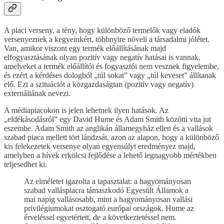
A piaci verseny, a tény, hogy különböző termelők vagy eladók
versenyeznek a kegyeinkért, többnyire növeli a társadalmi jólétet.
Van, amikor viszont egy termék előállításának majd
elfogyasztásának olyan pozitív vagy negatív hatásai is vannak,
amelyeket a termék előállítói és fogyasztói nem vesznek figyelembe,
és ezért a kérdéses dologból „túl sokat” vagy „túl keveset” állítanak
elő. Ezt a szituációt a közgazdaságtan (pozitív vagy negatív)
externáliának nevezi.
A médiapiacokon is jelen lehetnek ilyen hatások. Az
„eldékásodásról” egy David Hume és Adam Smith közötti vita jut
eszembe. Adam Smith az anglikán államegyház ellen és a vallások
szabad piaca mellett tört lándzsát, azon az alapon, hogy a különböző
kis felekezetek versenye olyan egyensúlyt eredményez majd,
amelyben a hívek erkölcsi fejlődése a lehető legnagyobb mértékben
teljesedhet ki.
Az elméletet igazolta a tapasztalat: a hagyományosan
szabad valláspiacra támaszkodó Egyesült Államok a
mai napig vallásosabb, mint a hagyományosan vallási
privilégiumokat osztogató európai országok. Hume az
érveléssel egyetértett, de a következtetéssel nem.