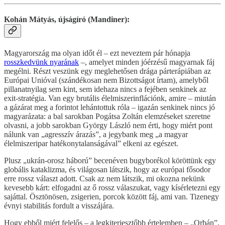
Kohán Mátyás, újságíró (Mandiner):
Magyarország ma olyan időt él – ezt neveztem pár hónapja
rosszkedvünk nyarának
–, amelyet minden jóérzésű magyarnak fáj
megélni. Részt veszünk egy meglehetősen drága párterápiában az
Európai Unióval (szándékosan nem Bizottságot írtam), amelyből
pillanatnyilag sem kint, sem idehaza nincs a fejében senkinek az
exit-stratégia. Van egy brutális élelmiszerinflációnk, amire – miután
a gázárat meg a forintot lehántottuk róla – igazán senkinek nincs jó
magyarázata: a bal sarokban Pogátsa Zoltán elemzéseket szeretne
olvasni, a jobb sarokban György László nem érti, hogy miért pont
nálunk van „agresszív árazás”, a jegybank meg „a magyar
élelmiszeripar hatékonytalanságával” elkeni az egészet.
Plusz „ukrán-orosz háború” becenéven bugyborékol köröttünk egy
globális kataklizma, és világosan látszik, hogy az európai fősodor
erre rossz választ adott. Csak az nem látszik, mi okozna nekünk
kevesebb kárt: elfogadni az ő rossz válaszukat, vagy kísérletezni egy
sajáttal. Ösztönösen, zsigerien, porcok között fáj, ami van. Tizenegy
évnyi stabilitás fordult a visszájára.
Hogy ebből miért felelős – a legkiterjesztőbb értelemben – „Orbán”,