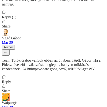
nemrég.
Reply (1)
Share
Vágó Gábor
Mar 30
Author
Team Török Gábor vagyok ebben az ügyben. Török Gábor: Ha a
Fidesz elveszíti a választást, meglepne, ha ilyen trükközésbe
kezdenének | 24.huhttps://share.google/zd7jscRS0fvLgxnWV
Reply
Share
Walpurgis