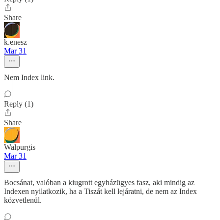
Share
k.enesz
Mar 31
Nem Index link.
Reply (1)
Share
Walpurgis
Mar 31
Bocsánat, valóban a kiugrott egyházügyes fasz, aki mindig az
Indexen nyilatkozik, ha a Tiszát kell lejáratni, de nem az Index
közvetlenül.