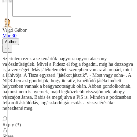
Vágó Gábor
Mar 30
Author
Szerintem ezek a szkenáriók nagyon-nagyon alacsony
valószínűségűek. Mivel a Fidesz el fogja fogadni, még ha duzzogva
is, a vereséget. Más játékeleméleti szerepben van az állampárt, mint
a kihívója. A Tisza egyszeri "játékot játszik", - Most vagy soha- . A
NER-ben azt gondolják, hogy iteratív, ismétlődő játékelméleti
helyzetben vannak a beágyazottságuk okán. Abban gondolkodnak,
ha most nem is nyernek, majd legközelebb visszajönnek, ahogy
visszajött Jansa, Babis és megújulva a PiS is. Minden a podcastban
felsorolt áskálódás, jogászkodó gáncsolás a visszatérésüket
nehezítené meg.
Reply (3)
Share