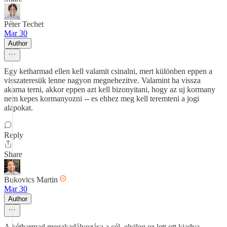
Péter Techet
Mar 30
Author
Egy ketharmad ellen kell valamit csinalni, mert különben eppen a
visszateresük lenne nagyon megnehezitve. Valamint ha vissza
akarna terni, akkor eppen azt kell bizonyitani, hogy az uj kormany
nem kepes kormanyozni -- es ehhez meg kell teremteni a jogi
alapokat.
Reply
Share
Bukovics Martin
Mar 30
Author
A kétharmad megakadályozása a cél, elvileg ez lett ott kiadva