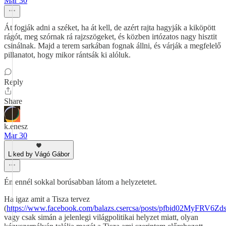
Mar 30
Át fogják adni a széket, ha át kell, de azért rajta hagyják a kiköpött
rágót, meg szórnak rá rajzszögeket, és közben irtózatos nagy hisztit
csinálnak. Majd a terem sarkában fognak állni, és várják a megfelelő
pillanatot, hogy mikor rántsák ki alóluk.
Reply
Share
k.enesz
Mar 30
Liked by Vágó Gábor
Én ennél sokkal borúsabban látom a helyzetetet.
Ha igaz amit a Tisza tervez
(
https://www.facebook.com/balazs.csercsa/posts/pfbid02M
vagy csak simán a jelenlegi világpolitikai helyzet miatt, olyan