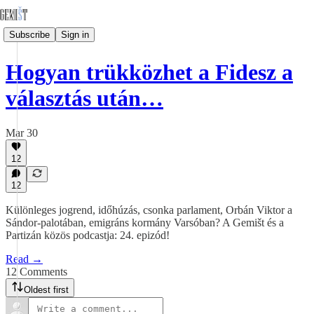
Subscribe
Sign in
Hogyan trükközhet a Fidesz a
választás után…
Mar 30
12
12
Különleges jogrend, időhúzás, csonka parlament, Orbán Viktor a
Sándor-palotában, emigráns kormány Varsóban? A Gemišt és a
Partizán közös podcastja: 24. epizód!
Read →
12 Comments
Oldest first