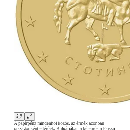
A papírpénz mindenhol közös, az érmék azonban
országonként eltérőek. Bulgáriában a kéteurósra Paiszij