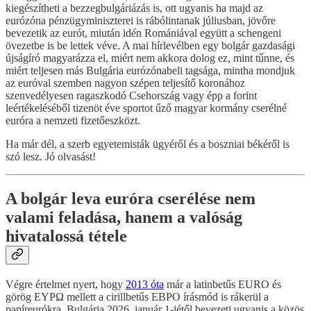
kiegészítheti a bezzegbulgáriázás is, ott ugyanis ha majd az
eurózóna pénzügyminiszterei is rábólintanak júliusban, jövőre
bevezetik az eurót, miután idén Romániával együtt a schengeni
övezetbe is be lettek véve. A mai hírlevélben egy bolgár gazdasági
újságíró magyarázza el, miért nem akkora dolog ez, mint tűnne, és
miért teljesen más Bulgária eurózónabeli tagsága, mintha mondjuk
az euróval szemben nagyon szépen teljesítő koronához
szenvedélyesen ragaszkodó Csehország vagy épp a forint
leértékeléséből tizenöt éve sportot űző magyar kormány cserélné
euróra a nemzeti fizetőeszközt.
Ha már dél, a szerb egyetemisták ügyéről és a boszniai békéről is
szó lesz. Jó olvasást!
A bolgár leva euróra cserélése nem
valami feladása, hanem a valóság
hivatalossá tétele
Végre értelmet nyert, hogy
2013 óta
már a latinbetűs EURO és
görög ΕΥΡΩ mellett a cirillbetűs EBPO írásmód is rákerül a
papíreurókra, Bulgária 2026. január 1-jétől bevezeti ugyanis a közös