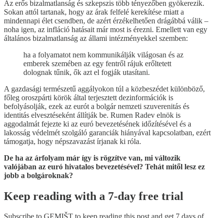
Az erős bizalmatlanság és szkepszis több tényezőben gyökerezik.
Sokan attól tartanak, hogy az árak felfelé kerekítése miatt a
mindennapi élet csendben, de azért érzékelhetően drágábbá válik –
noha igen, az infláció hatásait már most is érezni. Emellett van egy
általános bizalmatlanság az állami intézményekkel szemben:
ha a folyamatot nem kommunikálják világosan és az
emberek szemében az egy fentről rájuk erőltetett
dolognak tűnik, ők azt el fogják utasítani.
A gazdasági természetű aggályokon túl a közbeszédet különböző,
főleg oroszpárti körök által terjesztett dezinformációk is
befolyásolják, ezek az eurót a bolgár nemzeti szuverenitás és
identitás elvesztéseként állítják be. Rumen Radev elnök is
aggodalmát fejezte ki az euró bevezetésének időzítésével és a
lakosság védelmét szolgáló garanciák hiányával kapcsolatban, ezért
támogatja, hogy népszavazást írjanak ki róla.
De ha az árfolyam már így is rögzítve van, mi változik
valójában az euró hivatalos bevezetésével? Tehát mitől lesz ez
jobb a bolgároknak?
Keep reading with a 7-day free trial
Subscribe to
GEMIŠT
to keep reading this post and get 7 days of