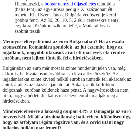
Hilendarszki, a
bolgár nemzeti újjászületés
elindítója
(balra fent), az egyeurósra pedig a X. században élt
remete, Rilai Szent János, Bulgária védőszentje kerül
(jobbra fent). Az 50, 20, 10, 5, 2 és 1 centesekre (lent)
egy kora középkori sziklareliefet, a Madarai lovas
szobrát teszik.
Mennyire elterjedt most az euró Bulgáriában? Ha az északi
szomszédra, Romániára gondolok, az jut eszembe, hogy az
ingatlanok, nagyobb utazások árait ott már évek óta rendre
euróban, nem lejben tüntetik fel a hirdetésekben.
Bulgáriában az euró már most is szinte mindenütt jelen van, még
akkor is, ha hivatalosan továbbra is a leva a fizetőeszköz. Az
ingatlanárakat szinte kivétel nélkül euróban tüntetik fel, akárcsak az
autók árait és az utazási ajánlatokat. Sokan, akik külföldön
dolgoznak, euróban küldenek haza pénzt. A nagyvárosokban nem
ritka, hogy a bérleti díjakat is már eleve euróban adják meg a
hirdetésekben.
Mindezek ellenére a lakosság csupán 43%-a támogatja az euró
bevezetését. Mi áll a bizalmatlanság hátterében, különösen úgy,
hogy az árfolyam régóta rögzítve van, és a covid utáni nagy
inflációs hullám már lement?