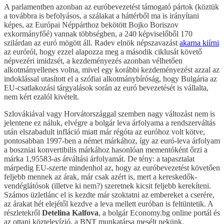
A parlamentben azonban az euróbevezetést támogató pártok (köztük
a továbbra is befolyásos, a szálakat a háttérből ma is irányítani
képes, az Európai Néppárthoz bekötött Bojko Boriszov
exkormányfőé) vannak többségben, a 240 képviselőből 170
szilárdan az euró mögött áll. Radev elnök népszavazást
akarna kiírni
az euróról, hogy ezzel alapozza meg a második ciklusát követő
népvezéri imidzsét, a kezdeményezés azonban vélhetően
alkotmányellenes volna, mivel egy korábbi kezdeményezést azzal az
indoklással utasított el a szófiai alkotmánybíróság, hogy Bulgária az
EU-csatlakozási tárgyalások során az euró bevezetését is vállalta,
nem kért ezalól kivételt.
Szlovákiával vagy Horvátországgal szemben nagy változást nem is
jelentene ez náluk, elvégre a bolgár leva árfolyama a rendszerváltás
után elszabadult infláció miatt már régóta az euróhoz volt kötve,
pontosabban 1997-ben a német márkához, így az euró-leva árfolyam
a boszniai konvertibilis márkához hasonlóan mementóként őrzi a
márka 1,95583-as átváltási árfolyamát. De tény: a tapasztalat
márpedig EU-szerte mindenhol az, hogy az euróbevezetést követően
feljebb mennek az árak, már csak azért is, mert a kereskedők-
vendéglátósok (illetve ki nem?) szeretnek kicsit feljebb kerekíteni.
Számos üzletlánc el is kezdte már szoktatni az embereket a cserére,
az árakat hét elejétől kezdve a leva mellett euróban is feltüntetik. A
részletekről
Detelina Kalfova
, a bolgár Economy.bg online portál és
az ottani köztelevízió, a BNT munkatársa mesélt nekünk.