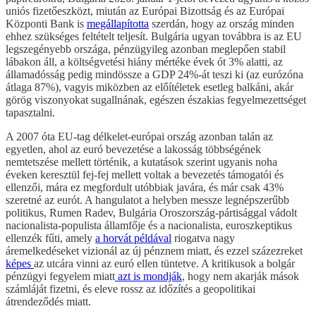
uniós fizetőeszközt, miután az Európai Bizottság és az Európai
Központi Bank is
megállapította
szerdán, hogy az ország minden
ehhez szükséges feltételt teljesít. Bulgária ugyan továbbra is az EU
legszegényebb országa, pénzügyileg azonban meglepően stabil
lábakon áll, a költségvetési hiány mértéke évek ót 3% alatti, az
államadósság pedig mindössze a GDP 24%-át teszi ki (az eurózóna
átlaga 87%), vagyis miközben az előítéletek esetleg balkáni, akár
görög viszonyokat sugallnának, egészen északias fegyelmezettséget
tapasztalni.
A 2007 óta EU-tag délkelet-európai ország azonban talán az
egyetlen, ahol az euró bevezetése a lakosság többségének
nemtetszése mellett történik, a kutatások szerint ugyanis noha
éveken keresztül fej-fej mellett voltak a bevezetés támogatói és
ellenzői, mára ez megfordult utóbbiak javára, és már csak 43%
szeretné az eurót. A hangulatot a helyben messze legnépszerűbb
politikus, Rumen Radev, Bulgária Oroszország-pártisággal vádolt
nacionalista-populista államfője és a nacionalista, euroszkeptikus
ellenzék fűti, amely
a horvát példával
riogatva nagy
áremelkedéseket vizionál az új pénznem miatt, és ezzel százezreket
képes
az utcára vinni az euró ellen tüntetve. A kritikusok a bolgár
pénzügyi fegyelem miatt
azt is mondják
, hogy nem akarják mások
számláját fizetni, és eleve rossz az időzítés a geopolitikai
átrendeződés miatt.