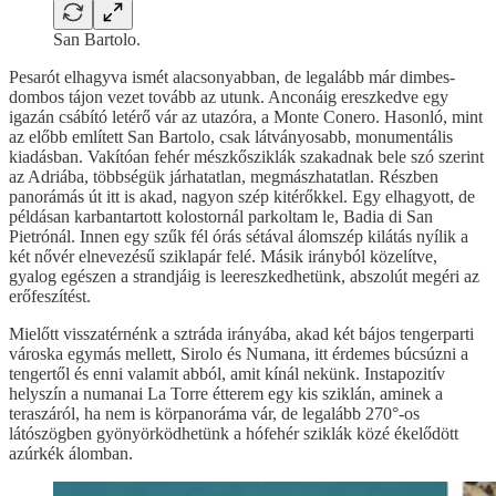
San Bartolo.
Pesarót elhagyva ismét alacsonyabban, de legalább már dimbes-
dombos tájon vezet tovább az utunk. Anconáig ereszkedve egy
igazán csábító letérő vár az utazóra, a Monte Conero. Hasonló, mint
az előbb említett San Bartolo, csak látványosabb, monumentális
kiadásban. Vakítóan fehér mészkősziklák szakadnak bele szó szerint
az Adriába, többségük járhatatlan, megmászhatatlan. Részben
panorámás út itt is akad, nagyon szép kitérőkkel. Egy elhagyott, de
példásan karbantartott kolostornál parkoltam le, Badia di San
Pietrónál. Innen egy szűk fél órás sétával álomszép kilátás nyílik a
két nővér elnevezésű sziklapár felé. Másik irányból közelítve,
gyalog egészen a strandjáig is leereszkedhetünk, abszolút megéri az
erőfeszítést.
Mielőtt visszatérnénk a sztráda irányába, akad két bájos tengerparti
városka egymás mellett, Sirolo és Numana, itt érdemes búcsúzni a
tengertől és enni valamit abból, amit kínál nekünk. Instapozitív
helyszín a numanai La Torre étterem egy kis sziklán, aminek a
teraszáról, ha nem is körpanoráma vár, de legalább 270°-os
látószögben gyönyörködhetünk a hófehér sziklák közé ékelődött
azúrkék álomban.