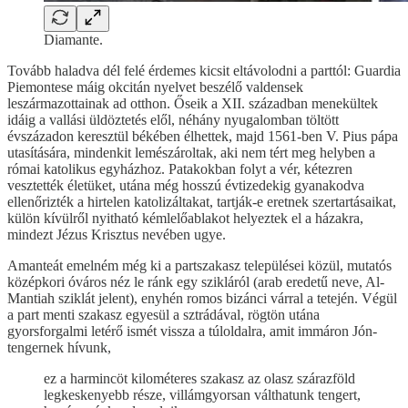
Diamante.
Tovább haladva dél felé érdemes kicsit eltávolodni a parttól: Guardia
Piemontese máig okcitán nyelvet beszélő valdensek
leszármazottainak ad otthon. Őseik a XII. században menekültek
idáig a vallási üldöztetés elől, néhány nyugalomban töltött
évszázadon keresztül békében élhettek, majd 1561-ben V. Pius pápa
utasítására, mindenkit lemészároltak, aki nem tért meg helyben a
római katolikus egyházhoz. Patakokban folyt a vér, kétezren
vesztették életüket, utána még hosszú évtizedekig gyanakodva
ellenőrizték a hirtelen katolizáltakat, tartják-e eretnek szertartásaikat,
külön kívülről nyitható kémlelőablakot helyeztek el a házakra,
mindezt Jézus Krisztus nevében ugye.
Amanteát emelném még ki a partszakasz települései közül, mutatós
középkori óváros néz le ránk egy szikláról (arab eredetű neve, Al-
Mantiah sziklát jelent), enyhén romos bizánci várral a tetején. Végül
a part menti szakasz egyesül a sztrádával, rögtön utána
gyorsforgalmi letérő ismét vissza a túloldalra, amit immáron Jón-
tengernek hívunk,
ez a harmincöt kilométeres szakasz az olasz szárazföld
legkeskenyebb része, villámgyorsan válthatunk tengert,