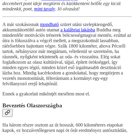
decembert pont ideje megtörni és kizökkenteni belőle egy kicsit
mindenkit, pont,
mint tavaly
. Jó olvasást!
A már szokásosnak
mondható
szüret utáni szelepkiengedő,
akkumulátortöltő autós utamat
a kalábriai lakásba
Buddha meg
mindenféle motivációs trénerek bölcsességmagvai mentén, ezúttal az
útra is fókuszálva a végcél mellett, a megszokottnál lassabban,
ráérősebben hajtottam végre. Szűk 1800 kilométer, ahova Pécsről
tartok, néhányszor már megjártam, véletlenül se szeretném, ha
ráunnék, nyűgként tekintenék az oda- és visszaútra. Elég sokat
foglalkozom az olasz kultúrával, tájjal, épített örökséggel, így
minden egyes régió, minden közel eső izgalmasabb desztináció
lázba hoz. Mindig kacérkodom a gondolattal, hogy megtörjem a
vezetés monotonitását, félrerántsam a kormányt egy-egy
felvillanyozó erejű lehajtónál.
Ennek a gyakorlati mikéntjét mesélem most el.
Bevezetés Olaszországba
Ha három részre osztom az út hosszát, 600 kilométeres etapokat
kapok, ez hozzávetőlegesen napi öt órát eredményez autósztrádán,