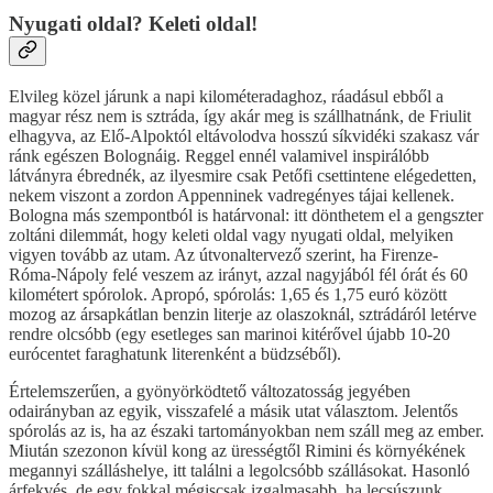
Nyugati oldal? Keleti oldal!
Elvileg közel járunk a napi kilométeradaghoz, ráadásul ebből a
magyar rész nem is sztráda, így akár meg is szállhatnánk, de Friulit
elhagyva, az Elő-Alpoktól eltávolodva hosszú síkvidéki szakasz vár
ránk egészen Bolognáig. Reggel ennél valamivel inspirálóbb
látványra ébrednék, az ilyesmire csak Petőfi csettintene elégedetten,
nekem viszont a zordon Appenninek vadregényes tájai kellenek.
Bologna más szempontból is határvonal: itt dönthetem el a gengszter
zoltáni dilemmát, hogy keleti oldal vagy nyugati oldal, melyiken
vigyen tovább az utam. Az útvonaltervező szerint, ha Firenze-
Róma-Nápoly felé veszem az irányt, azzal nagyjából fél órát és 60
kilométert spórolok. Apropó, spórolás: 1,65 és 1,75 euró között
mozog az ársapkátlan benzin literje az olaszoknál, sztrádáról letérve
rendre olcsóbb (egy esetleges san marinoi kitérővel újabb 10-20
eurócentet faraghatunk literenként a büdzséből).
Értelemszerűen, a gyönyörködtető változatosság jegyében
odairányban az egyik, visszafelé a másik utat választom. Jelentős
spórolás az is, ha az északi tartományokban nem száll meg az ember.
Miután szezonon kívül kong az ürességtől Rimini és környékének
megannyi szálláshelye, itt találni a legolcsóbb szállásokat. Hasonló
árfekvés, de egy fokkal mégiscsak izgalmasabb, ha lecsúszunk