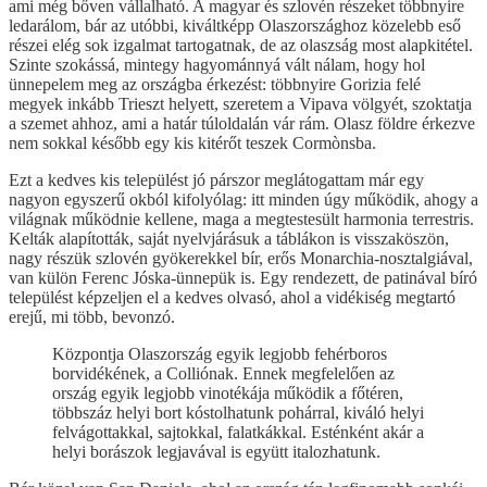
ami még bőven vállalható. A magyar és szlovén részeket többnyire
ledarálom, bár az utóbbi, kiváltképp Olaszországhoz közelebb eső
részei elég sok izgalmat tartogatnak, de az olaszság most alapkitétel.
Szinte szokássá, mintegy hagyománnyá vált nálam, hogy hol
ünnepelem meg az országba érkezést: többnyire Gorizia felé
megyek inkább Trieszt helyett, szeretem a Vipava völgyét, szoktatja
a szemet ahhoz, ami a határ túloldalán vár rám. Olasz földre érkezve
nem sokkal később egy kis kitérőt teszek Cormònsba.
Ezt a kedves kis települést jó párszor meglátogattam már egy
nagyon egyszerű okból kifolyólag: itt minden úgy működik, ahogy a
világnak működnie kellene, maga a megtestesült harmonia terrestris.
Kelták alapították, saját nyelvjárásuk a táblákon is visszaköszön,
nagy részük szlovén gyökerekkel bír, erős Monarchia-nosztalgiával,
van külön Ferenc Jóska-ünnepük is. Egy rendezett, de patinával bíró
települést képzeljen el a kedves olvasó, ahol a vidékiség megtartó
erejű, mi több, bevonzó.
Központja Olaszország egyik legjobb fehérboros
borvidékének, a Colliónak. Ennek megfelelően az
ország egyik legjobb vinotékája működik a főtéren,
többszáz helyi bort kóstolhatunk pohárral, kiváló helyi
felvágottakkal, sajtokkal, falatkákkal. Esténként akár a
helyi borászok legjavával is együtt italozhatunk.