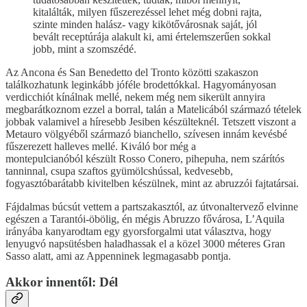
kitalálták, milyen fűszerezéssel lehet még dobni rajta,
szinte minden halász- vagy kikötővárosnak saját, jól
bevált receptúrája alakult ki, ami értelemszerűen sokkal
jobb, mint a szomszédé.
Az Ancona és San Benedetto del Tronto közötti szakaszon
találkozhatunk leginkább jóféle brodettókkal. Hagyományosan
verdicchiót kínálnak mellé, nekem még nem sikerült annyira
megbarátkoznom ezzel a borral, talán a Matelicából származó tételek
jobbak valamivel a híresebb Jesiben készülteknél. Tetszett viszont a
Metauro völgyéből származó bianchello, szívesen innám kevésbé
fűszerezett halleves mellé. Kiváló bor még a
montepulcianóból készült Rosso Conero, pihepuha, nem szárítós
tanninnal, csupa szaftos gyümölcshússal, kedvesebb,
fogyasztóbarátabb kivitelben készülnek, mint az abruzzói fajtatársai.
Fájdalmas búcsút vettem a partszakasztól, az útvonaltervező elvinne
egészen a Tarantói-öbölig, én mégis Abruzzo fővárosa, L’Aquila
irányába kanyarodtam egy gyorsforgalmi utat választva, hogy
lenyugvó napsütésben haladhassak el a közel 3000 méteres Gran
Sasso alatt, ami az Appenninek legmagasabb pontja.
Akkor innentől: Dél