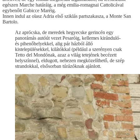
egészen Marche határáig, a még emilia-romagnai Cattolicával
egybenőtt Gabicce Maréig.
Innen indul az olasz Adria első sziklás partszakasza, a Monte San
Bartolo.
Az aprócska, de meredek hegyecske gerincén egy
panorámás autóút vezet Pesaróig, kellemes kiránduló-
és pihenőhelyekkel, alig pár házból álló
kistelepülésekkel, kilátókkal (például a szerényen csak
Tetto del Mondónak, azaz a világ tetejének becézett
helyszínnel), eldugott, nehezen megközelíthető, de szép
strandokkal, elsősorban túrázóknak ajánlott.