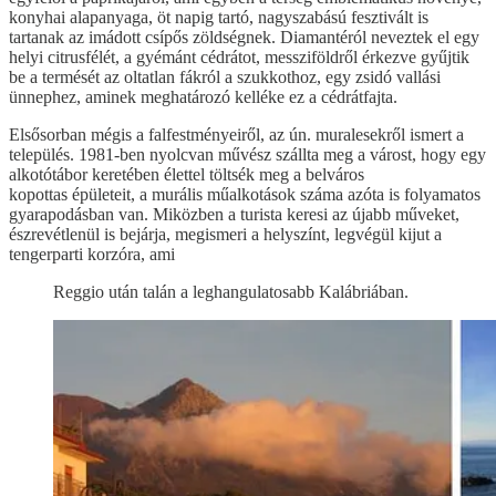
konyhai alapanyaga, öt napig tartó, nagyszabású fesztivált is
tartanak az imádott csípős zöldségnek. Diamantéról neveztek el egy
helyi citrusfélét, a gyémánt cédrátot, messziföldről érkezve gyűjtik
be a termését az oltatlan fákról a szukkothoz, egy zsidó vallási
ünnephez, aminek meghatározó kelléke ez a cédrátfajta.
Elsősorban mégis a falfestményeiről, az ún. muralesekről ismert a
település. 1981-ben nyolcvan művész szállta meg a várost, hogy egy
alkotótábor keretében élettel töltsék meg a belváros
kopottas épületeit, a murális műalkotások száma azóta is folyamatos
gyarapodásban van. Miközben a turista keresi az újabb műveket,
észrevétlenül is bejárja, megismeri a helyszínt, legvégül kijut a
tengerparti korzóra, ami
Reggio után talán a leghangulatosabb Kalábriában.