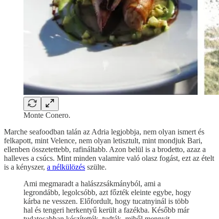
Monte Conero.
Marche seafoodban talán az Adria legjobbja, nem olyan ismert és
felkapott, mint Velence, nem olyan letisztult, mint mondjuk Bari,
ellenben összetettebb, rafináltabb. Azon belül is a brodetto, azaz a
halleves a csúcs. Mint minden valamire való olasz fogást, ezt az ételt
is a kényszer,
a nélkülözés
szülte.
Ami megmaradt a halászzsákmányból, ami a
legrondább, legolcsóbb, azt főzték eleinte egybe, hogy
kárba ne vesszen. Előfordult, hogy tucatnyinál is több
hal és tengeri herkentyű került a fazékba. Később már
tudatosabban készítették, tudták, miből mennyit,