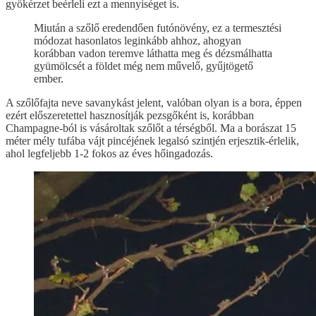
gyökérzet beérleli ezt a mennyiséget is.
Miután a szőlő eredendően futónövény, ez a termesztési
módozat hasonlatos leginkább ahhoz, ahogyan
korábban vadon teremve láthatta meg és dézsmálhatta
gyümölcsét a földet még nem művelő, gyűjtögető
ember.
A szőlőfajta neve savanykást jelent, valóban olyan is a bora, éppen
ezért előszeretettel hasznosítják pezsgőként is, korábban
Champagne-ból is vásároltak szőlőt a térségből. Ma a borászat 15
méter mély tufába vájt pincéjének legalsó szintjén erjesztik-érlelik,
ahol legfeljebb 1-2 fokos az éves hőingadozás.