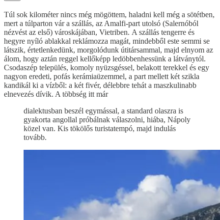
Túl sok kilométer nincs még mögöttem, haladni kell még a sötétben,
mert a túlparton vár a szállás, az Amalfi-part utolsó (Salernóból
nézvést az első) városkájában, Vietriben. A szállás tengerre és
hegyre nyíló ablakkal reklámozza magát, mindebből este semmi se
látszik, értetlenkedünk, morgolódunk útitársammal, majd elnyom az
álom, hogy aztán reggel kellőképp ledöbbenhessünk a látványtól.
Csodaszép település, komoly nyüzsgéssel, belakott terekkel és egy
nagyon eredeti, pofás kerámiaüzemmel, a part mellett két szikla
kandikál ki a vízből: a két fivér, délebbre tehát a maszkulinabb
elnevezés dívik. A többség itt már
dialektusban beszél egymással, a standard olaszra is
gyakorta angollal próbálnak válaszolni, hiába, Nápoly
közel van. Kis tökölős turistatempó, majd indulás
tovább.