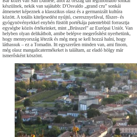
Bár közel van San Daniele, ahol az ország tán legfinomabb sonkái
készülnek, nekik van sajátabb: D'Osvaldo „grand cru” sonkái
átmenetet képeznek a klasszikus olasz és a germanizált kultúra
között. A totális kiteljesedést nyújtó, cseresznyefával, fűszer- és
gyógynövényekkel enyhén füstölt portékája patentebbül forrasztja
egységbe közös értékeinket, mint „Brüsszel” az Európai Uniót. Van
helyben olyan delikátbolt, amibe belépve megerősítést nyerhetünk,
hogy mennyország létezik és még meg se kell hozzá halni, hogy
láthassuk – ez a Tomadin. Itt egyszerűen minden van, ami finom,
még olasz mangalicatermékeket is találtam, az eladó hölgy már
ismerősként köszönt.