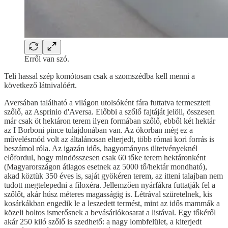
Erről van szó.
Teli hassal szép komótosan csak a szomszédba kell menni a
következő látnivalóért.
Aversában található a világon utolsóként fára futtatva termesztett
szőlő, az Asprinio d'Aversa. Előbbi a szőlő fajtáját jelöli, összesen
már csak öt hektáron terem ilyen formában szőlő, ebből két hektár
az I Borboni pince tulajdonában van. Az ókorban még ez a
művelésmód volt az általánosan elterjedt, több római kori forrás is
beszámol róla. Az igazán idős, hagyományos ültetvényeknél
előfordul, hogy mindösszesen csak 60 tőke terem hektáronként
(Magyarországon átlagos esetnek az 5000 tő/hektár mondható),
akad köztük 350 éves is, saját gyökéren terem, az itteni talajban nem
tudott megtelepedni a filoxéra. Jellemzően nyárfákra futtatják fel a
szőlőt, akár húsz méteres magasságig is. Létrával szüretelnek, kis
kosárkákban engedik le a leszedett termést, mint az idős mammák a
közeli boltos ismerősnek a bevásárlókosarat a listával. Egy tőkéről
akár 250 kiló szőlő is szedhető: a nagy lombfelület, a kiterjedt