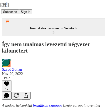
Subscribe
Sign in
Read distraction-free on Substack
Így nem unalmas levezetni négyezer
kilométert
Szabó Zoltán
Nov 29, 2022
∙ Paid
12
A ködös, helyenként
brutálisan szmogos
közép-európai november-