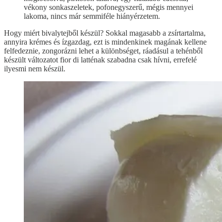
vékony sonkaszeletek, pofonegyszerű, mégis mennyei
lakoma, nincs már semmiféle hiányérzetem.
Hogy miért bivalytejből készül? Sokkal magasabb a zsírtartalma,
annyira krémes és ízgazdag, ezt is mindenkinek magának kellene
felfedeznie, zongorázni lehet a különbséget, ráadásul a tehénből
készült változatot fior di latténak szabadna csak hívni, errefelé
ilyesmi nem készül.