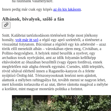
ha ráunnánk valamelyikre.
Innen pedig már csak egy köpés
az én kis lakásom
.
Albánok, bivalyok, szőlő a fán
Snitt. Kalábriai tartózkodásom történéseit fedje most jótékony
homály,
volt már itt szó
a régió egy apró szeletéről, a történetet a
visszaúttal folytatom. Búcsúmat a régiótól egy kis arbëreshë – azaz
török elől menekült albán – városkában ejtem meg, Civitában, a
Pollino-hegységben. A helyiek mind beszélik a nyelvet, egy
archaikus toszk nyelvjárást, ami az idők folyamán kellőképp
eltávolodott az óhazában beszélttől (vagy éppen fordítva), ennek
megfelelően már aligha értenék egymást. Csendes, idilli település,
rövid sétával elérhető innen a Raganello-kanyon és a felette
nyújtózó Ördög-híd. Tériszonyosoknak lenézni nem ajánlott,
alattunk a mélyben raftingpálya fut, tovább menni se nagyon lehet,
mert kőomlás torlaszolta el az utat, illetve rántotta magával a mélybe
a korlátot, mint magyar monetáris politika a forintot.