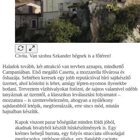
Civita. Van szobra Szkander bégnek is a főtéren!
Haladok tovább, két attrakció van tervben aznapra, mindkettő
Campaniában. Első megálló Caserta, a mozzarella fővárosa és
őshazája. Sebtében keresek egy jobb reputációval bíró sajtkészítő
üzemet, ahol kóstolni is lehet, amúgy lépten-nyomon ilyenekbe
botlani. Terveztem vízibivalyokat fotózni, de sajnos valamivel odébb
tanyáznak az üzemtől, a klasszikus leválasztási folyamatot –
mozzatura – is szemrevételezném, ahogyan a nyúlékony
sajtdarabból letépik, megformázzák, erre sincs mód, miután
hajnalban készítik.
Kapok viszont pazar bőségtálat minden földi jóból,
akadnak bivalyból készült húskészítmények is. Egy
krémes belsejű burrata, egy folyós stracciata olívaolajjal
meglocsolva, pirítóson tálalva, egy fiatalabb caciotta,