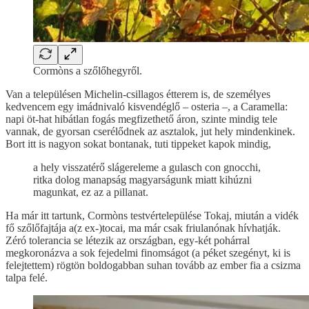
Cormòns a szőlőhegyről.
Van a településen Michelin-csillagos étterem is, de személyes
kedvencem egy imádnivaló kisvendéglő – osteria –, a Caramella:
napi öt-hat hibátlan fogás megfizethető áron, szinte mindig tele
vannak, de gyorsan cserélődnek az asztalok, jut hely mindenkinek.
Bort itt is nagyon sokat bontanak, tuti tippeket kapok mindig,
a hely visszatérő slágereleme a gulasch con gnocchi,
ritka dolog manapság magyarságunk miatt kihúzni
magunkat, ez az a pillanat.
Ha már itt tartunk, Cormòns testvértelepülése Tokaj, miután a vidék
fő szőlőfajtája a(z ex-)tocai, ma már csak friulanónak hívhatják.
Zéró tolerancia se létezik az országban, egy-két pohárral
megkoronázva a sok fejedelmi finomságot (a péket szegényt, ki is
felejtettem) rögtön boldogabban suhan tovább az ember fia a csizma
talpa felé.