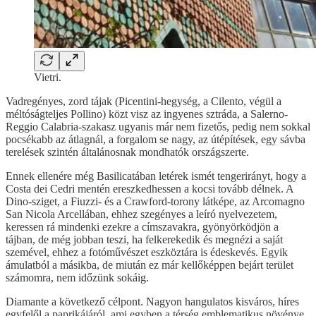
Vietri.
Vadregényes, zord tájak (Picentini-hegység, a Cilento, végül a
méltóságteljes Pollino) közt visz az ingyenes sztráda, a Salerno-
Reggio Calabria-szakasz ugyanis már nem fizetős, pedig nem sokkal
pocsékabb az átlagnál, a forgalom se nagy, az útépítések, egy sávba
terelések szintén általánosnak mondhatók országszerte.
Ennek ellenére még Basilicatában letérek ismét tengerirányt, hogy a
Costa dei Cedri mentén ereszkedhessen a kocsi tovább délnek. A
Dino-sziget, a Fiuzzi- és a Crawford-torony látképe, az Arcomagno
San Nicola Arcellában, ehhez szegényes a leíró nyelvezetem,
keressen rá mindenki ezekre a címszavakra, gyönyörködjön a
tájban, de még jobban teszi, ha felkerekedik és megnézi a saját
szemével, ehhez a fotóművészet eszköztára is édeskevés. Egyik
ámulatból a másikba, de miután ez már kellőképpen bejárt terület
számomra, nem időzünk sokáig.
Diamante a következő célpont. Nagyon hangulatos kisváros, híres
egyfelől a paprikájáról, ami egyben a térség emblematikus növénye,