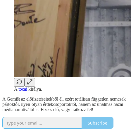
A
tocai
királya.
A Gemišt az előfizetéseitekből él, ezért totálisan független nemcsak
pártoktól, ilyen-olyan érdekcsoportoktól, hanem az unalmas hazai
médianarratívától is. Fizess elő, vagy iratkozz fel!
Subscribe