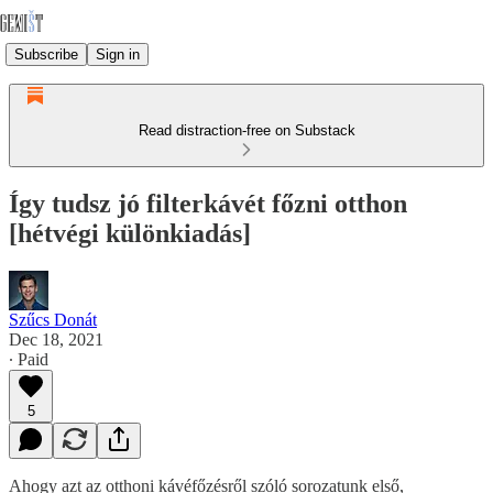
Subscribe
Sign in
Read distraction-free on Substack
Így tudsz jó filterkávét főzni otthon
[hétvégi különkiadás]
Szűcs Donát
Dec 18, 2021
∙ Paid
5
Ahogy azt az otthoni kávéfőzésről szóló sorozatunk első,