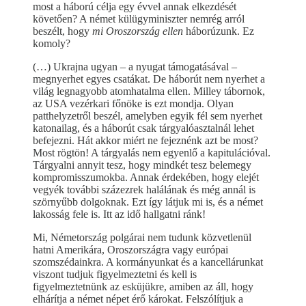
most a háború célja egy évvel annak elkezdését
követően? A német külügyminiszter nemrég arról
beszélt, hogy
mi
Oroszország ellen
háborúzunk. Ez
komoly?
(…) Ukrajna ugyan – a nyugat támogatásával –
megnyerhet egyes csatákat. De háborút nem nyerhet a
világ legnagyobb atomhatalma ellen. Milley tábornok,
az USA vezérkari főnöke is ezt mondja. Olyan
patthelyzetről beszél, amelyben egyik fél sem nyerhet
katonailag, és a háborút csak tárgyalóasztalnál lehet
befejezni. Hát akkor miért ne fejeznénk azt be most?
Most rögtön! A tárgyalás nem egyenlő a kapitulációval.
Tárgyalni annyit tesz, hogy mindkét tesz belemegy
kompromisszumokba. Annak érdekében, hogy elejét
vegyék további százezrek halálának és még annál is
szörnyűbb dolgoknak. Ezt így látjuk mi is, és a német
lakosság fele is. Itt az idő hallgatni ránk!
Mi, Németország polgárai nem tudunk közvetlenül
hatni Amerikára, Oroszországra vagy európai
szomszédainkra. A kormányunkat és a kancellárunkat
viszont tudjuk figyelmeztetni és kell is
figyelmeztetnünk az esküjükre, amiben az áll, hogy
elhárítja a német népet érő károkat. Felszólítjuk a