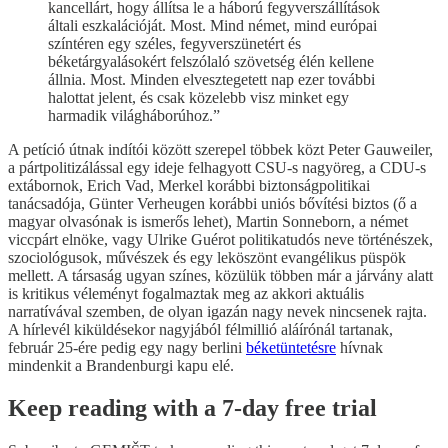
kancellárt, hogy állítsa le a háború fegyverszállítások
általi eszkalációját. Most. Mind német, mind európai
színtéren egy széles, fegyverszünetért és
béketárgyalásokért felszólaló szövetség élén kellene
állnia. Most. Minden elvesztegetett nap ezer további
halottat jelent, és csak közelebb visz minket egy
harmadik világháborúhoz.”
A petíció útnak indítói között szerepel többek közt Peter Gauweiler,
a pártpolitizálással egy ideje felhagyott CSU-s nagyöreg, a CDU-s
extábornok, Erich Vad, Merkel korábbi biztonságpolitikai
tanácsadója, Günter Verheugen korábbi uniós bővítési biztos (ő a
magyar olvasónak is ismerős lehet), Martin Sonneborn, a német
viccpárt elnöke, vagy Ulrike Guérot politikatudós neve történészek,
szociológusok, művészek és egy leköszönt evangélikus püspök
mellett. A társaság ugyan színes, közülük többen már a járvány alatt
is kritikus véleményt fogalmaztak meg az akkori aktuális
narratívával szemben, de olyan igazán nagy nevek nincsenek rajta.
A hírlevél kiküldésekor nagyjából félmillió aláírónál tartanak,
február 25-ére pedig egy nagy berlini
béketüntetésre
hívnak
mindenkit a Brandenburgi kapu elé.
Keep reading with a 7-day free trial