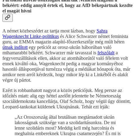
békéért: eddig annyit értek el, hogy az AfD békepártnak kezdte
el magát hívni
A német közbeszédet az tartja most lázban, hogy
Sahra
Wagenknecht Linke-politikus
és Alice Schwarzer német feminista
guru, az EMMA magazin alapító-főszerkesztője még múlt héten
útnak indított
egy petíciót az orosz-ukrán háborúban való
mihamarabbi békéért. Schwarzer már tavasszal is
felszólalt
a
fegyverszállítások ellen, akkor az atomháborútól való félelem volt
ennek kiváltó oka, Wagenknecht pedig a magyar kormányéhoz
hasonló álláspontjával turnézza végig a médiákat hónapok óta, már
amikor nem arról kérdezik, hogy mikor lép ki a Linkéből és alakít
végre új pártot.
Ezért is robbanhatott nagyot a közös petíciójuk. Meg persze az
időzítés miatt: alig egy héttel azelőtt jelentette be Németország
szociáldemokrata kancellárja, Olaf Scholz, hogy végül úgy döntött,
Leopard-tankokat küldenek Ukrajnának. Tehát ezt írják:
„Az Oroszország által brutálisan megtámadott ukrán
lakosságnak szüksége van a szolidaritásunkra. De mi
lenne szolidáris most? Meddig kell még harcolnia és
meghalnia embereknek Ukrajna csatamezején? És mi is