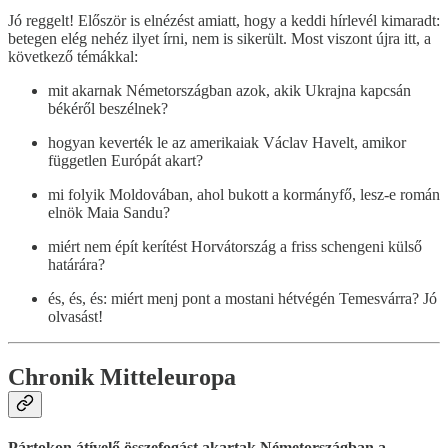
Jó reggelt! Először is elnézést amiatt, hogy a keddi hírlevél kimaradt:
betegen elég nehéz ilyet írni, nem is sikerült. Most viszont újra itt, a
következő témákkal:
mit akarnak Németországban azok, akik Ukrajna kapcsán
békéről beszélnek?
hogyan keverték le az amerikaiak Václav Havelt, amikor
független Európát akart?
mi folyik Moldovában, ahol bukott a kormányfő, lesz-e román
elnök Maia Sandu?
miért nem épít kerítést Horvátország a friss schengeni külső
határára?
és, és, és: miért menj pont a mostani hétvégén Temesvárra? Jó
olvasást!
Chronik Mitteleuropa
Pártokon átívelő összefogást akartak Németországban a