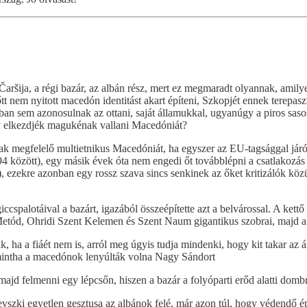
ršija, a régi bazár, az albán rész, mert ez megmaradt olyannak, amilye
lőtt nem nyitott macedón identitást akart építeni, Szkopjét ennek terep
n sem azonosulnak az ottani, saját államukkal, ugyanúgy a piros sasos
gy elkezdjék magukénak vallani Macedóniát?
nak megfelelő multietnikus Macedóniát, ha egyszer az EU-tagsággal járó
 között), egy másik évek óta nem engedi őt továbblépni a csatlakozás
 ezekre azonban egy rossz szava sincs senkinek az őket kritizálók közü
cspalotáival a bazárt, igazából összeépítette azt a belvárossal. A kettő 
 Metód, Ohridi Szent Kelemen és Szent Naum gigantikus szobrai, majd a
ák, ha a fiáét nem is, arról meg úgyis tudja mindenki, hogy kit takar az 
intha a macedónok lenyúlták volna Nagy Sándort
 majd felmenni egy lépcsőn, hiszen a bazár a folyóparti erőd alatti dombr
szki egyetlen gesztusa az albánok felé, már azon túl, hogy védendő épí