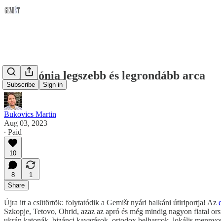
Macedónia legszebb és legrondább arca
Subscribe
Sign in
Bukovics Martin
Aug 03, 2023
∙ Paid
10
8
1
Share
Újra itt a csütörtök: folytatódik a Gemišt nyári balkáni útiriportja! Az
Szkopje, Tetovo, Ohrid, azaz az apró és még mindig nagyon fiatal ors
ukrán katonák, bizánci kavarások, ortodox belharcok, lokális mennyor