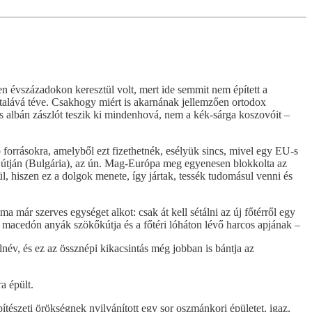
n évszázadokon keresztül volt, mert ide semmit nem épített a
asztalává téve. Csakhogy miért is akarnának jellemzően ortodox
 albán zászlót teszik ki mindenhová, nem a kék-sárga koszovóit –
 forrásokra, amelyből ezt fizethetnék, esélyük sincs, mivel egy EU-s
 útján (Bulgária), az ún. Mag-Európa meg egyenesen blokkolta az
l, hiszen ez a dolgok menete, így jártak, tessék tudomásul venni és
ma már szerves egységet alkot: csak át kell sétálni az új főtérről egy
 macedón anyák szökőkútja és a főtéri lóháton lévő harcos apjának –
álnév, és ez az össznépi kikacsintás még jobban is bántja az
a épült.
tészeti örökségnek nyilvánított egy sor oszmánkori épületet, igaz,