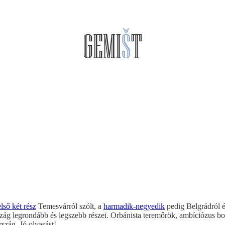
első két rész
Temesvárról szólt, a
harmadik-negyedik
pedig Belgrádról é
zág legrondább és legszebb részei. Orbánista teremőrök, ambíciózus bor
szág. Jó olvasást!