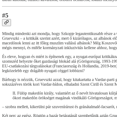
#5
Mindig mindenki azt mondja, hogy Szkopje legautentikusabb része a Ča
Gruevszki – a kritikák szerint azért, mert ő kizárólagos, az albánok e
macedónok lenni az itt főleg muszlim vallású albánok? Még Koszovóba
mégis mennyi, és miféle kormányzati inkluzivitás kellene ahhoz, ho
És eleve, hogyan és miért is építsenek egy, a nyugat-európai kritikák
szomszéd helyezte őket gazdasági blokád alá (Görögország, 1993-1994
EU-csatlakozási tárgyalásokat (Franciaország és Hollandia, 2019-ben),
legközelebb egy drágább nyugati céggel lobbizni?
Bárhogy is nézzük, Gruevszki azzal, hogy kitakartatta a Vardar-parti gic
sokszázéves török kori Vardar-hídon, elhaladni Szent Cirill és Szent
II. Fülöp makedón király, valamiért az ő nevét hivatalosan kiírj
ókori makedón örökséget magának vindikáló Görögországot, m
– szobra mellett, kikerülni pár szuvenírárust és gránátalmalé-facsarót,
Két perc az egész. Rögtön a bazár bejáratánál szembetűnik aztán Gruev