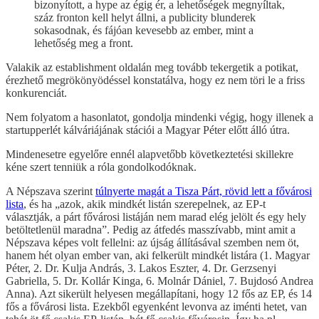
bizonyított, a hype az égig ér, a lehetőségek megnyíltak,
száz fronton kell helyt állni, a publicity blunderek
sokasodnak, és fájóan kevesebb az ember, mint a
lehetőség meg a front.
Valakik az establishment oldalán meg tovább tekergetik a potikat,
érezhető megrökönyödéssel konstatálva, hogy ez nem töri le a friss
konkurenciát.
Nem folyatom a hasonlatot, gondolja mindenki végig, hogy illenek a
startupperlét kálváriájának stációi a Magyar Péter előtt álló útra.
Mindenesetre egyelőre ennél alapvetőbb következtetési skillekre
kéne szert tenniük a róla gondolkodóknak.
A Népszava szerint
túlnyerte magát a Tisza Párt, rövid lett a fővárosi
lista
, és ha „azok, akik mindkét listán szerepelnek, az EP-t
választják, a párt fővárosi listáján nem marad elég jelölt és egy hely
betöltetlenül maradna”. Pedig az átfedés masszívabb, mint amit a
Népszava képes volt fellelni: az újság állításával szemben nem öt,
hanem hét olyan ember van, aki felkerült mindkét listára (1. Magyar
Péter, 2. Dr. Kulja András, 3. Lakos Eszter, 4. Dr. Gerzsenyi
Gabriella, 5. Dr. Kollár Kinga, 6. Molnár Dániel, 7. Bujdosó Andrea
Anna). Azt sikerült helyesen megállapítani, hogy 12 fős az EP, és 14
fős a fővárosi lista. Ezekből egyenként levonva az iménti hetet, van