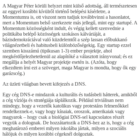
A Magyar Péter körüli helyzet mint külső adottság, áll természetesen
az eggyel korábbi kívülről történő belépési kísérletre, a
Momentumra is, ott viszont nem tudjuk továbbvinni a hasonlatot,
mert a Momentum belső szerkezete más jellegű, mint egy startupé. A
Momentum közösségként indult, és végig kellett szenvednie a
politikába belépő közösségek szokásos kálváriáját, a
bázisdemokráciával való küzdelemtől a szép lassan előbukkanó
világnézetbeli és habitusbeli különbözőségekig. Egy startup ezzel
szemben kisszámú (tipikusan 1-3) ember projektje, ahol
megkérdőjelezhetetlenül az alapítóké a választott irányvonal; és ez
megállja a helyét Magyar projektje esetén is. (Azóta, hogy
elkezdtem írni ezt a szöveget, maga Magyar is mondta, hogy ők egy
garázscég.)
Az üzleti világban bevett kifejezés a DNS.
Egy cég DNS-e mindazok a kulturális és tudásbeli hátterek, amikből
a cég víziója és stratégiája táplálkozik. Például triviálisan nem
mindegy, hogy a vezetők katolikus vagy protestáns felmenőkkel
rendelkeznek-e, vagy hogy kínaiak, oroszok, amerikaiak vagy
magyarok – hogy csak a biológiai DNS-sel kapcsolatos részét
vegyük a dolognak. De hozzátartozik a DNS-hez az is, hogy a cég
meghatározó emberei milyen iskolába jártak, milyen a szociális
hálójuk és milyen korábbi cégeknél dolgoztak.