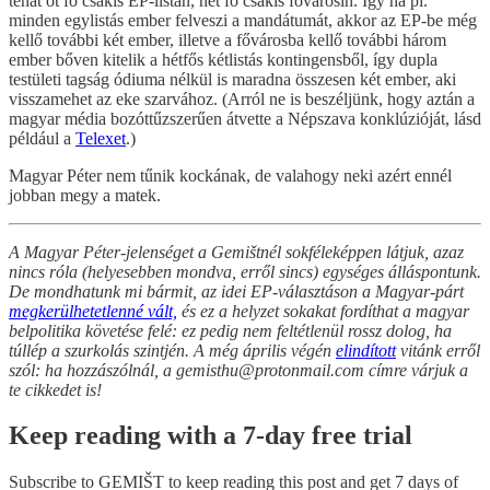
tehát öt fő csakis EP-listán, hét fő csakis fővárosin. Így ha pl.
minden egylistás ember felveszi a mandátumát, akkor az EP-be még
kellő további két ember, illetve a fővárosba kellő további három
ember bőven kitelik a hétfős kétlistás kontingensből, így dupla
testületi tagság ódiuma nélkül is maradna összesen két ember, aki
visszamehet az eke szarvához. (Arról ne is beszéljünk, hogy aztán a
magyar média bozóttűzszerűen átvette a Népszava konklúzióját, lásd
például a
Telexet
.)
Magyar Péter nem tűnik kockának, de valahogy neki azért ennél
jobban megy a matek.
A Magyar Péter-jelenséget a Gemištnél sokféleképpen látjuk, azaz
nincs róla (helyesebben mondva, erről sincs) egységes álláspontunk.
De mondhatunk mi bármit, az idei EP-választáson a Magyar-párt
megkerülhetetlenné vált,
és ez a helyzet sokakat fordíthat a magyar
belpolitika követése felé: ez pedig nem feltétlenül rossz dolog, ha
túllép a szurkolás szintjén. A még április végén
elindított
vitánk erről
szól: ha hozzászólnál, a gemisthu@protonmail.com címre várjuk a
te cikkedet is!
Keep reading with a 7-day free trial
Subscribe to
GEMIŠT
to keep reading this post and get 7 days of