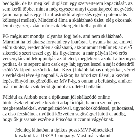
bedöglik, de ha meg kell duplázni egy szerverterem kapacitását, az
sem kerül többe, mint a még egyszer annyi dzsunkapécé megvétele
(ami marginális egy IT-infrastruktúrafejlesztés egyéb potenciális
költségei mellett). Mindenki álma a skálázható üzlet: elég okosnak
lenni egyszer, aztán már csak tekergetni kell a potikat.
PG mégis azt mondja: olyanba fogj bele, ami nem skálázható.
Mármint ha fel akarsz forgatni egy iparágat. Ugyanis ha az, amivel
előrukkolsz, eredendően skálázható, akkor amint feltűnnek az első
sikereid s szert teszel egy kis figyelemre, a már pályán lévő erős
versenytársaid lekoppintják az ötleted, megtekerik azokat a bizonyos
potikat, és te seperc alatt csak egy lábjegyzet leszel a saját ötletedről
szóló Wikipédia-szócikk alatt. Kezdj inkább talpas dolgokkal, vérrel
s verítékkel téve éjt nappallá. Akkor, ha bírod szuflával, a kezdeti
lépéselőnyöd megőrződik az MVP-ig, s onnan a befutásig, amikor
már mindenki csak terád gondol az ötleted hallatán.
Például az Airbnb nem a tipikusan jól skálázódó online
hirdetésekkel növelte kezdeti adaptációját, hanem személyes
megkeresésekkel, evangelizációval, ügynökösködéssel, pultozással,
az első fecskéinek nyújtott közvetlen segítséggel jutott el addig,
hogy ők jussanak eszébe a Friscóba ruccanni vágyóknak.
Jelenleg láthatóan a tipikus poszt-MVP-tünetekkel
küszködik a TISZA Company. Most már valamit