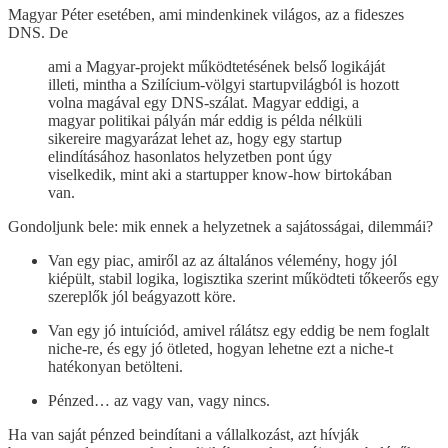
Magyar Péter esetében, ami mindenkinek világos, az a fideszes
DNS. De
ami a Magyar-projekt működtetésének belső logikáját
illeti, mintha a Szilícium-völgyi startupvilágból is hozott
volna magával egy DNS-szálat. Magyar eddigi, a
magyar politikai pályán már eddig is példa nélküli
sikereire magyarázat lehet az, hogy egy startup
elindításához hasonlatos helyzetben pont úgy
viselkedik, mint aki a startupper know-how birtokában
van.
Gondoljunk bele: mik ennek a helyzetnek a sajátosságai, dilemmái?
Van egy piac, amiről az az általános vélemény, hogy jól
kiépült, stabil logika, logisztika szerint működteti tőkeerős egy
szereplők jól beágyazott köre.
Van egy jó intuíciód, amivel rálátsz egy eddig be nem foglalt
niche-re, és egy jó ötleted, hogyan lehetne ezt a niche-t
hatékonyan betölteni.
Pénzed… az vagy van, vagy nincs.
Ha van saját pénzed beindítani a vállalkozást, azt hívják