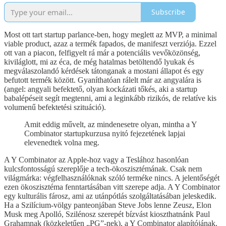
Subscribe
Most ott tart startup parlance-ben, hogy meglett az MVP, a minimal
viable product, azaz a termék fapados, de manifeszt verziója. Ezzel
ott van a piacon, felfigyelt rá már a potenciális vevőközönség,
kiviláglott, mi az éca, de még hatalmas betöltendő lyukak és
megválaszolandó kérdések tátonganak a mostani állapot és egy
befutott termék között. Gyaníthatóan rálelt már az angyalára is
(angel: angyali befektető, olyan kockázati tőkés, aki a startup
babalépéseit segít megtenni, ami a leginkább rizikós, de relatíve kis
volumenű befektetési szituáció).
Amit eddig művelt, az mindenesetre olyan, mintha a Y
Combinator startupkurzusa nyitó fejezetének lapjai
elevenedtek volna meg.
A Y Combinator az Apple-hoz vagy a Teslához hasonlóan
kulcsfontosságú szereplője a tech-ökoszisztémának. Csak nem
világmárka: végfelhasználóknak szóló terméke nincs. A jelentőségét
ezen ökoszisztéma fenntartásában vitt szerepe adja. A Y Combinator
egy kulturális fárosz, ami az utánpótlás szolgáltatásában jeleskedik.
Ha a Szilícium-völgy panteonjában Steve Jobs lenne Zeusz, Elon
Musk meg Apolló, Szilénosz szerepét bízvást kioszthatnánk Paul
Grahamnak (közkeletűen „PG”-nek), a Y Combinator alapítójának.