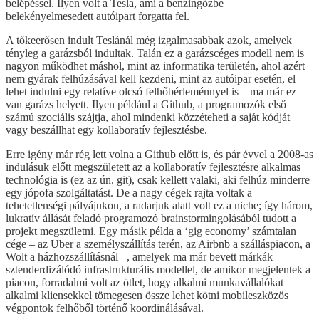
belépéssel. Ilyen volt a Tesla, ami a benzingőzbe
belekényelmesedett autóipart forgatta fel.
A tőkeerősen indult Teslánál még izgalmasabbak azok, amelyek
tényleg a garázsból indultak. Talán ez a garázscéges modell nem is
nagyon működhet máshol, mint az informatika területén, ahol azért
nem gyárak felhúzásával kell kezdeni, mint az autóipar esetén, el
lehet indulni egy relatíve olcsó felhőbérleménnyel is – ma már ez
van garázs helyett. Ilyen például a Github, a programozók első
számú szociális szájtja, ahol mindenki közzéteheti a saját kódját
vagy beszállhat egy kollaboratív fejlesztésbe.
Erre igény már rég lett volna a Github előtt is, és pár évvel a 2008-as
indulásuk előtt megszületett az a kollaboratív fejlesztésre alkalmas
technológia is (ez az ún. git), csak kellett valaki, aki felhúz minderre
egy jópofa szolgáltatást. De a nagy cégek rajta voltak a
tehetetlenségi pályájukon, a radarjuk alatt volt ez a niche; így három,
lukratív állását feladó programozó brainstormingolásából tudott a
projekt megszületni. Egy másik példa a ‘gig economy’ számtalan
cége – az Uber a személyszállítás terén, az Airbnb a szálláspiacon, a
Wolt a házhozszállításnál –, amelyek ma már bevett márkák
sztenderdizálódó infrastrukturális modellel, de amikor megjelentek a
piacon, forradalmi volt az ötlet, hogy alkalmi munkavállalókat
alkalmi kliensekkel tömegesen össze lehet kötni mobileszközös
végpontok felhőből történő koordinálásával.