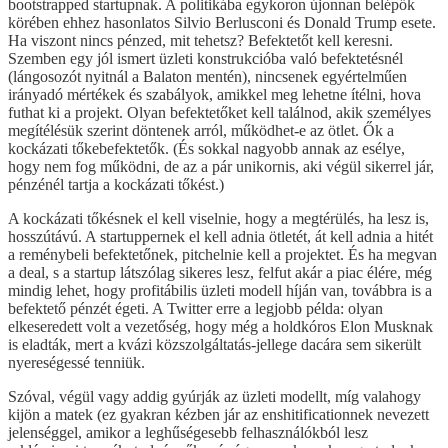
bootstrapped startupnak. A politikába egykoron újonnan belépők
körében ehhez hasonlatos Silvio Berlusconi és Donald Trump esete.
Ha viszont nincs pénzed, mit tehetsz? Befektetőt kell keresni.
Szemben egy jól ismert üzleti konstrukcióba való befektetésnél
(lángosozót nyitnál a Balaton mentén), nincsenek egyértelműen
irányadó mértékek és szabályok, amikkel meg lehetne ítélni, hova
futhat ki a projekt. Olyan befektetőket kell találnod, akik személyes
megítélésük szerint döntenek arról, működhet-e az ötlet. Ők a
kockázati tőkebefektetők. (És sokkal nagyobb annak az esélye,
hogy nem fog működni, de az a pár unikornis, aki végül sikerrel jár,
pénzénél tartja a kockázati tőkést.)
A kockázati tőkésnek el kell viselnie, hogy a megtérülés, ha lesz is,
hosszútávú. A startuppernek el kell adnia ötletét, át kell adnia a hitét
a reménybeli befektetőnek, pitchelnie kell a projektet. És ha megvan
a deal, s a startup látszólag sikeres lesz, felfut akár a piac élére, még
mindig lehet, hogy profitábilis üzleti modell híján van, továbbra is a
befektető pénzét égeti. A Twitter erre a legjobb példa: olyan
elkeseredett volt a vezetőség, hogy még a holdkóros Elon Musknak
is eladták, mert a kvázi közszolgáltatás-jellege dacára sem sikerült
nyereségessé tenniük.
Szóval, végül vagy addig gyúrják az üzleti modellt, míg valahogy
kijön a matek (ez gyakran kézben jár az enshitificationnek nevezett
jelenséggel, amikor a leghűségesebb felhasználókból lesz