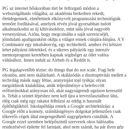
PG az internet hőskorában tört be felforgató módon a
webszolgáltatás világába, az akadémia berkeiben rekedt,
életidegennek, elméletinek elkönyvelt programozási technológiák
termőre fordításával, amelyek révén jóval gyorsabban tudott
alkalmazkodni az új kihívásokhoz, mint nála jóval nagyobb
versenytársai. Azóta, hogy megcsinálta a saját szerencséjét,
jóindulatú apafiguraként okítja a világot ennek csínjára-bínjára. A Y
Combinator egy inkubátorcég, egy techkeltető, amihez évi kétszer
lehet pályázni ötletekkel, és a sikeres pályázók egy intenzív
mentorprogram keretében kapnak segítséget az ötlet valóra
váltásához. Innen indult az Airbnb és a Reddit is.
PG legalapvetőbb tézise: do things that do not scale. Fogj bele
olyanba, ami nem skálázható. A skálázódás a disztruptivitás mellett a
techvilág másik nagy fétise, aranytojást tojó tyúkja: olyan
megoldások kialakítása, amik teljesítménye a belefeccölt
erőforrásokkal arányosan nő, akár nagyságrendi ugráson keresztül
is. Tehát a szintet lépéshez nem kell újra a tervezőasztalhoz ülni,
elég csak még egy rakatot felhúzni az eddig is használt
építőtéglákból. Iskolapéldája ennek a Google architektúrája: a
Google előtt a komoly, számításigényes dolgokat jellemzően csak
tőkeerős cégek által megengedhető nagygépeken csinálták. A
Google ezzel szemben belépőszintű szerverek okos hálózatba
rendezésével építette fel farmjait, ahol nem számít, ha pár ilyen gép