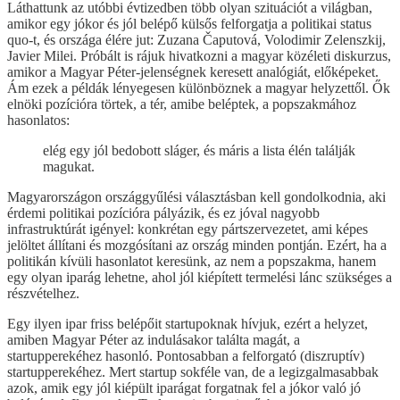
Láthattunk az utóbbi évtizedben több olyan szituációt a világban,
amikor egy jókor és jól belépő külsős felforgatja a politikai status
quo-t, és országa élére jut: Zuzana Čaputová, Volodimir Zelenszkij,
Javier Milei. Próbált is rájuk hivatkozni a magyar közéleti diskurzus,
amikor a Magyar Péter-jelenségnek keresett analógiát, előképeket.
Ám ezek a példák lényegesen különböznek a magyar helyzettől. Ők
elnöki pozícióra törtek, a tér, amibe beléptek, a popszakmához
hasonlatos:
elég egy jól bedobott sláger, és máris a lista élén találják
magukat.
Magyarországon országgyűlési választásban kell gondolkodnia, aki
érdemi politikai pozícióra pályázik, és ez jóval nagyobb
infrastruktúrát igényel: konkrétan egy pártszervezetet, ami képes
jelöltet állítani és mozgósítani az ország minden pontján. Ezért, ha a
politikán kívüli hasonlatot keresünk, az nem a popszakma, hanem
egy olyan iparág lehetne, ahol jól kiépített termelési lánc szükséges a
részvételhez.
Egy ilyen ipar friss belépőit startupoknak hívjuk, ezért a helyzet,
amiben Magyar Péter az indulásakor találta magát, a
startupperekéhez hasonló. Pontosabban a felforgató (diszruptív)
startupperekéhez. Mert startup sokféle van, de a legizgalmasabbak
azok, amik egy jól kiépült iparágat forgatnak fel a jókor való jó