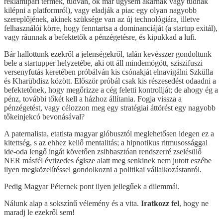
reklámipari termék, tudván, ők már úgysem akarnak vagy tudnak
kilépni a platformról), vagy eladják a piac egy olyan nagyobb
szereplőjének, akinek szüksége van az új technológiára, illetve
felhasználói körre, hogy fenntartsa a dominanciáját (a startup exitál),
vagy ráunnak a befektetők a pénzégetésre, és kipukkad a lufi.
Bár hallottunk ezekről a jelenségekről, talán kevésszer gondoltunk
bele a startupper helyzetébe, aki ott áll mindemögött, sziszifuszi
versenyfutás keretében próbálván kis csónakját elnavigálni Szkülla
és Kharübdisz között. Először próbál csak kis részesedést odaadni a
befektetőnek, hogy megőrizze a cég feletti kontrollját; de ahogy ég a
pénz, további tőkét kell a házhoz állítania. Fogja vissza a
pénzégetést, vagy célozzon meg egy stratégiai áttörést egy nagyobb
tőkeinjekcó bevonásával?
A paternalista, etatista magyar glóbusztól meglehetősen idegen ez a
kitettség, s az ehhez kellő mentalitás; a hipnotikus ritmusossággal
ide-oda lengő ingát követően zsibbasztóan rendszerré zselésülő
NER másfél évtizedes égisze alatt meg senkinek nem jutott eszébe
ilyen megközelítéssel gondolkozni a politikai vállalkozástanról.
Pedig Magyar Péternek pont ilyen jellegűek a dilemmái.
Nálunk alap a sokszínű vélemény és a vita.
Iratkozz fel
, hogy ne
maradj le ezekről sem!