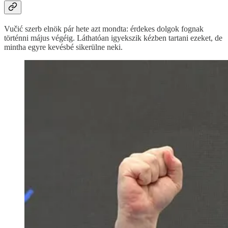
Vučić szerb elnök pár hete azt mondta: érdekes dolgok fognak
történni május végéig. Láthatóan igyekszik kézben tartani ezeket, de
mintha egyre kevésbé sikerülne neki.