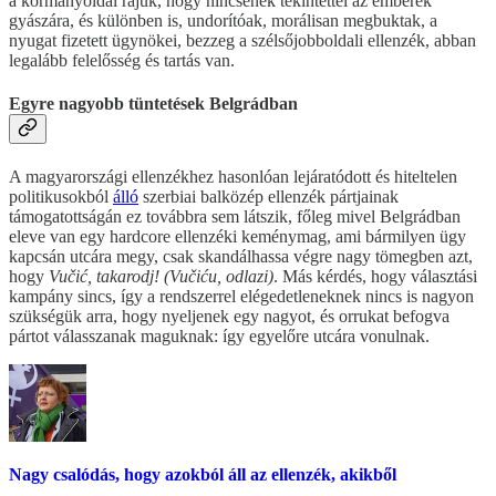
a kormányoldal rájuk, hogy nincsenek tekintettel az emberek
gyászára, és különben is, undorítóak, morálisan megbuktak, a
nyugat fizetett ügynökei, bezzeg a szélsőjobboldali ellenzék, abban
legalább felelősség és tartás van.
Egyre nagyobb tüntetések Belgrádban
A magyarországi ellenzékhez hasonlóan lejáratódott és hiteltelen
politikusokból
álló
szerbiai balközép ellenzék pártjainak
támogatottságán ez továbbra sem látszik, főleg mivel Belgrádban
eleve van egy hardcore ellenzéki keménymag, ami bármilyen ügy
kapcsán utcára megy, csak skandálhassa végre nagy tömegben azt,
hogy
Vučić, takarodj! (Vučiću, odlazi)
. Más kérdés, hogy választási
kampány sincs, így a rendszerrel elégedetleneknek nincs is nagyon
szükségük arra, hogy nyeljenek egy nagyot, és orrukat befogva
pártot válasszanak maguknak: így egyelőre utcára vonulnak.
Nagy csalódás, hogy azokból áll az ellenzék, akikből