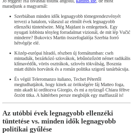
Jó reggelt! Ha olvasnál tőlünk angolul,
kattints ide
, de most
maradjunk a magyarnál:
Szerbiában minden idők legnagyobb tömegrendezvényét
tervezi a hatalom, válaszul az elmúlt évek legnagyobb
ellenzéki tüntetéseire. Még Majdant is emlegetnek. Egy
nyugati lobbista tényleg forradalmat vizionál, de mit lép Vučić
minderre? Bukovics Martin összefoglalója Szerbia forró
hétvégéje elé.
Közép-európai híradó, részben új formátumban: cseh
mintadiák, bezárkózó szlovákok, lebűnözőzött német radikális
klímavédők, vörös osztrákok, szlovén tökválság, Bosznia
miatt dühös horvátok és a román politika szigorú tanárbácsija.
És végül Teleromanzo italiano, Techet Pétertől
megtudhatjátok, hogy kinek az örökségére fáj Matteo foga,
min akadt ki ordítozva Giorgio, és mi a nyüzsgő Chiara féltve
őrzött titka. A háttérben persze megbújik egy maffiaszál is!
Az utóbbi évek legnagyobb ellenzéki
tüntetése vs. minden idők legnagyobb
politikai gyűlése