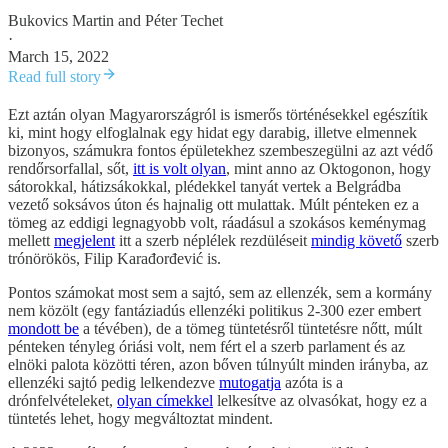
Bukovics Martin
and
Péter Techet
·
March 15, 2022
Read full story
Ezt aztán olyan Magyarországról is ismerős történésekkel egészítik
ki, mint hogy elfoglalnak egy hidat egy darabig, illetve elmennek
bizonyos, számukra fontos épületekhez szembeszegülni az azt védő
rendőrsorfallal, sőt,
itt is volt olyan
, mint anno az Oktogonon, hogy
sátorokkal, hátizsákokkal, plédekkel tanyát vertek a Belgrádba
vezető soksávos úton és hajnalig ott mulattak. Múlt pénteken ez a
tömeg az eddigi legnagyobb volt, ráadásul a szokásos keménymag
mellett
megjelent
itt a szerb néplélek rezdüléseit
mindig követő
szerb
trónörökös, Filip Karađorđević is.
Pontos számokat most sem a sajtó, sem az ellenzék, sem a kormány
nem közölt (egy fantáziadús ellenzéki politikus 2-300 ezer embert
mondott be
a tévében), de a tömeg tüntetésről tüntetésre nőtt, múlt
pénteken tényleg óriási volt, nem fért el a szerb parlament és az
elnöki palota közötti téren, azon bőven túlnyúlt minden irányba, az
ellenzéki sajtó pedig lelkendezve
mutogatja
azóta is a
drónfelvételeket,
olyan címekkel
lelkesítve az olvasókat, hogy ez a
tüntetés lehet, hogy megváltoztat mindent.