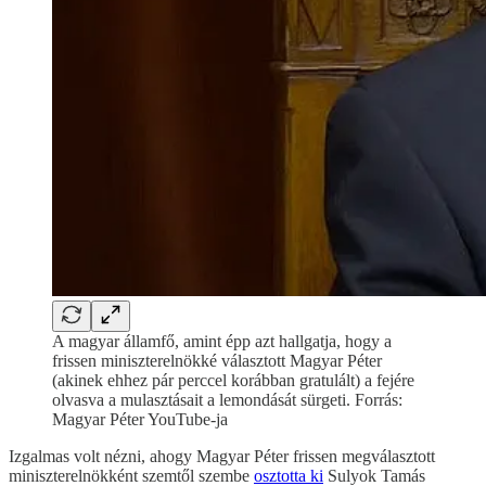
A magyar államfő, amint épp azt hallgatja, hogy a
frissen miniszterelnökké választott Magyar Péter
(akinek ehhez pár perccel korábban gratulált) a fejére
olvasva a mulasztásait a lemondását sürgeti. Forrás:
Magyar Péter YouTube-ja
Izgalmas volt nézni, ahogy Magyar Péter frissen megválasztott
miniszterelnökként szemtől szembe
osztotta ki
Sulyok Tamás