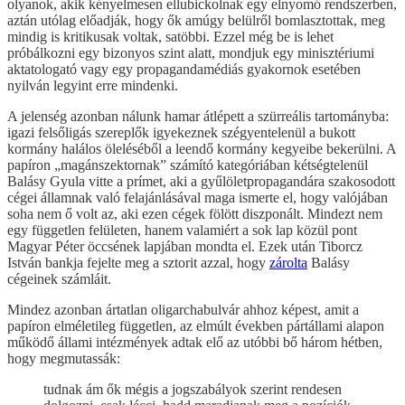
olyanok, akik kényelmesen ellubickolnak egy elnyomó rendszerben,
aztán utólag előadják, hogy ők amúgy belülről bomlasztottak, meg
mindig is kritikusak voltak, satöbbi. Ezzel még be is lehet
próbálkozni egy bizonyos szint alatt, mondjuk egy minisztériumi
aktatologató vagy egy propagandamédiás gyakornok esetében
nyilván legyint erre mindenki.
A jelenség azonban nálunk hamar átlépett a szürreális tartományba:
igazi felsőligás szereplők igyekeznek szégyentelenül a bukott
kormány halálos öleléséből a leendő kormány kegyeibe bekerülni. A
papíron „magánszektornak” számító kategóriában kétségtelenül
Balásy Gyula vitte a prímet, aki a gyűlöletpropagandára szakosodott
cégei államnak való felajánlásával maga ismerte el, hogy valójában
soha nem ő volt az, aki ezen cégek fölött diszponált. Mindezt nem
egy független felületen, hanem valamiért a sok lap közül pont
Magyar Péter öccsének lapjában mondta el. Ezek után Tiborcz
István bankja fejelte meg a sztorit azzal, hogy
zárolta
Balásy
cégeinek számláit.
Mindez azonban ártatlan oligarchabulvár ahhoz képest, amit a
papíron elméletileg független, az elmúlt években pártállami alapon
működő állami intézmények adtak elő az utóbbi bő három hétben,
hogy megmutassák:
tudnak ám ők mégis a jogszabályok szerint rendesen