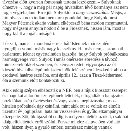
távozása előtt gyorsan fontosnak tartotta leszögezni – Sulyoknak
címezve –, hogy a még pár napig hivatalban lévő kormánya azt nem
fogja végrehajtani. Erre jött Sulyoktól a
nagy visszaszólás
. Mégis, a
hírt olvasva nem tudtam nem arra gondolni, hogy Sulyok most
Magyar Péternek akarja valami elképesztő béna módon megmutatni,
hogy mégsem annyira hódolt ő be a Fidesznek, hiszen lám, most is
hogy kiállt a jogállamiságért.
Lószart, mama – mondaná erre a hál’ Istennek már szintén
nyugdíjba vonult másik nagy klasszikus. Ha más nem, a szombati
parlamenti jelenet egyértelműen igazolja, hogy Sulyok próbálkozása
harmatgyenge volt. Sulyok Tamás önérzetre ébredése a távozó
miniszterelnökkel szemben, és kényszeredett vigyorgása az őt
kiosztó hivatalba lépő miniszterelnök felé szépen illeszkedik abba a
csodával határos szériába, ami április 12., azaz a Tisza-kétharmad
óta a szemünk előtt bontakozik ki.
Akik eddig szépen elbábozták a NER-ben a rájuk kiosztott szerepet
és magukat autonóm szereplőnek tettették, elfogadták a hangzatos
pozíciókat, szép fizetéseket és/vagy zsíros megbízásokat; most
hirtelen próbálnak úgy csinálni, mint akik ott se voltak az elmúlt
tizenhat év jogtiprásai, hatalmi visszaélései és gyűlöletkampányai
közepette. Sőt, ők igazából eddig is mélyen elítélték azokat, csak hát
idáig elfelejtettek erről szólni. Persze mindez alapvetően várható
volt, hiszen ilyen a gyarló emberi természet: mindig vannak