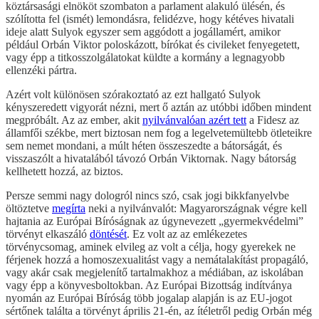
köztársasági elnököt szombaton a parlament alakuló ülésén, és
szólította fel (ismét) lemondásra, felidézve, hogy kétéves hivatali
ideje alatt Sulyok egyszer sem aggódott a jogállamért, amikor
például Orbán Viktor poloskázott, bírókat és civileket fenyegetett,
vagy épp a titkosszolgálatokat küldte a kormány a legnagyobb
ellenzéki pártra.
Azért volt különösen szórakoztató az ezt hallgató Sulyok
kényszeredett vigyorát nézni, mert ő aztán az utóbbi időben mindent
megpróbált. Az az ember, akit
nyilvánvalóan azért tett
a Fidesz az
államfői székbe, mert biztosan nem fog a legelvetemültebb ötleteikre
sem nemet mondani, a múlt héten összeszedte a bátorságát, és
visszaszólt a hivatalából távozó Orbán Viktornak. Nagy bátorság
kellhetett hozzá, az biztos.
Persze semmi nagy dologról nincs szó, csak jogi bikkfanyelvbe
öltöztetve
megírta
neki a nyilvánvalót: Magyarországnak végre kell
hajtania az Európai Bíróságnak az úgynevezett „gyermekvédelmi”
törvényt elkaszáló
döntését
. Ez volt az az emlékezetes
törvénycsomag, aminek elvileg az volt a célja, hogy gyerekek ne
férjenek hozzá a homoszexualitást vagy a nemátalakítást propagáló,
vagy akár csak megjelenítő tartalmakhoz a médiában, az iskolában
vagy épp a könyvesboltokban. Az Európai Bizottság indítványa
nyomán az Európai Bíróság több jogalap alapján is az EU-jogot
sértőnek találta a törvényt április 21-én, az ítéletről pedig Orbán még