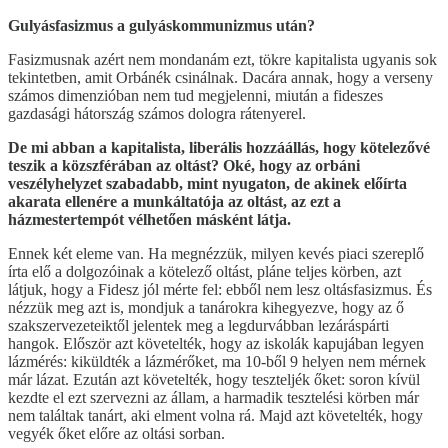
Gulyásfasizmus a gulyáskommunizmus után?
Fasizmusnak azért nem mondanám ezt, tökre kapitalista ugyanis sok
tekintetben, amit Orbánék csinálnak. Dacára annak, hogy a verseny
számos dimenzióban nem tud megjelenni, miután a fideszes
gazdasági hátország számos dologra rátenyerel.
De mi abban a kapitalista, liberális hozzáállás, hogy kötelezővé
teszik a közszférában az oltást? Oké, hogy az orbáni
veszélyhelyzet szabadabb, mint nyugaton, de akinek előírta
akarata ellenére a munkáltatója az oltást, az ezt a
házmestertempót vélhetően másként látja.
Ennek két eleme van. Ha megnézzük, milyen kevés piaci szereplő
írta elő a dolgozóinak a kötelező oltást, pláne teljes körben, azt
látjuk, hogy a Fidesz jól mérte fel: ebből nem lesz oltásfasizmus. És
nézzük meg azt is, mondjuk a tanárokra kihegyezve, hogy az ő
szakszervezeteiktől jelentek meg a legdurvábban lezáráspárti
hangok. Először azt követelték, hogy az iskolák kapujában legyen
lázmérés: kiküldték a lázmérőket, ma 10-ből 9 helyen nem mérnek
már lázat. Ezután azt követelték, hogy teszteljék őket: soron kívül
kezdte el ezt szervezni az állam, a harmadik tesztelési körben már
nem találtak tanárt, aki elment volna rá. Majd azt követelték, hogy
vegyék őket előre az oltási sorban.