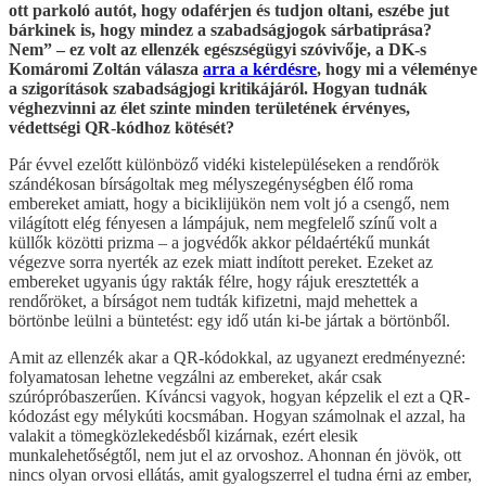
ott parkoló autót, hogy odaférjen és tudjon oltani, eszébe jut
bárkinek is, hogy mindez a szabadságjogok sárbatiprása?
Nem” – ez volt az ellenzék egészségügyi szóvivője, a DK-s
Komáromi Zoltán válasza
arra a kérdésre
, hogy mi a véleménye
a szigorítások szabadságjogi kritikájáról. Hogyan tudnák
véghezvinni az élet szinte minden területének érvényes,
védettségi QR-kódhoz kötését?
Pár évvel ezelőtt különböző vidéki kistelepüléseken a rendőrök
szándékosan bírságoltak meg mélyszegénységben élő roma
embereket amiatt, hogy a biciklijükön nem volt jó a csengő, nem
világított elég fényesen a lámpájuk, nem megfelelő színű volt a
küllők közötti prizma – a jogvédők akkor példaértékű munkát
végezve sorra nyerték az ezek miatt indított pereket. Ezeket az
embereket ugyanis úgy rakták félre, hogy rájuk eresztették a
rendőröket, a bírságot nem tudták kifizetni, majd mehettek a
börtönbe leülni a büntetést: egy idő után ki-be jártak a börtönből.
Amit az ellenzék akar a QR-kódokkal, az ugyanezt eredményezné:
folyamatosan lehetne vegzálni az embereket, akár csak
szúrópróbaszerűen. Kíváncsi vagyok, hogyan képzelik el ezt a QR-
kódozást egy mélykúti kocsmában. Hogyan számolnak el azzal, ha
valakit a tömegközlekedésből kizárnak, ezért elesik
munkalehetőségtől, nem jut el az orvoshoz. Ahonnan én jövök, ott
nincs olyan orvosi ellátás, amit gyalogszerrel el tudna érni az ember,