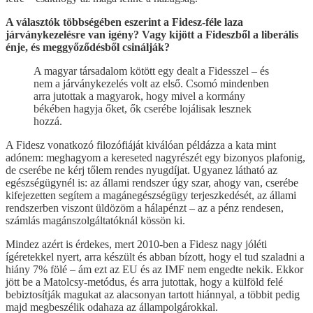
A választók többségében eszerint a Fidesz-féle laza
járványkezelésre van igény? Vagy kijött a Fideszből a liberális
énje, és meggyőződésből csinálják?
A magyar társadalom kötött egy dealt a Fidesszel – és
nem a járványkezelés volt az első. Csomó mindenben
arra jutottak a magyarok, hogy mivel a kormány
békében hagyja őket, ők cserébe lojálisak lesznek
hozzá.
A Fidesz vonatkozó filozófiáját kiválóan példázza a kata mint
adónem: meghagyom a kereseted nagyrészét egy bizonyos plafonig,
de cserébe ne kérj tőlem rendes nyugdíjat. Ugyanez látható az
egészségügynél is: az állami rendszer úgy szar, ahogy van, cserébe
kifejezetten segítem a magánegészségügy terjeszkedését, az állami
rendszerben viszont üldözöm a hálapénzt – az a pénz rendesen,
számlás magánszolgáltatóknál kössön ki.
Mindez azért is érdekes, mert 2010-ben a Fidesz nagy jóléti
ígéretekkel nyert, arra készült és abban bízott, hogy el tud szaladni a
hiány 7% fölé – ám ezt az EU és az IMF nem engedte nekik. Ekkor
jött be a Matolcsy-metódus, és arra jutottak, hogy a külföld felé
bebiztosítják magukat az alacsonyan tartott hiánnyal, a többit pedig
majd megbeszélik odahaza az állampolgárokkal.