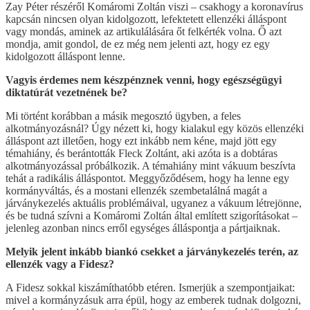
Zay Péter részéről Komáromi Zoltán viszi – csakhogy a koronavírus
kapcsán nincsen olyan kidolgozott, lefektetett ellenzéki álláspont
vagy mondás, aminek az artikulálására őt felkérték volna. Ő azt
mondja, amit gondol, de ez még nem jelenti azt, hogy ez egy
kidolgozott álláspont lenne.
Vagyis érdemes nem készpénznek venni, hogy egészségügyi
diktatúrát vezetnének be?
Mi történt korábban a másik megosztó ügyben, a feles
alkotmányozásnál? Úgy nézett ki, hogy kialakul egy közös ellenzéki
álláspont azt illetően, hogy ezt inkább nem kéne, majd jött egy
témahiány, és berántották Fleck Zoltánt, aki azóta is a dobtáras
alkotmányozással próbálkozik. A témahiány mint vákuum beszívta
tehát a radikális álláspontot. Meggyőződésem, hogy ha lenne egy
kormányváltás, és a mostani ellenzék szembetalálná magát a
járványkezelés aktuális problémáival, ugyanez a vákuum létrejönne,
és be tudná szívni a Komáromi Zoltán által említett szigorításokat –
jelenleg azonban nincs erről egységes álláspontja a pártjaiknak.
Melyik jelent inkább biankó csekket a járványkezelés terén, az
ellenzék vagy a Fidesz?
A Fidesz sokkal kiszámíthatóbb etéren. Ismerjük a szempontjaikat:
mivel a kormányzásuk arra épül, hogy az emberek tudnak dolgozni,