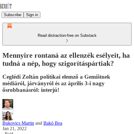
Subscribe
Sign in
Read distraction-free on Substack
Mennyire rontaná az ellenzék esélyeit, ha
tudná a nép, hogy szigorításpártiak?
Ceglédi Zoltán politikai elemző a Gemištnek
médiáról, járványról és az április 3-i nagy
ősrobbanásról: interjú!
Bukovics Martin
and
Bakó Bea
Jan 21, 2022
∙ Paid