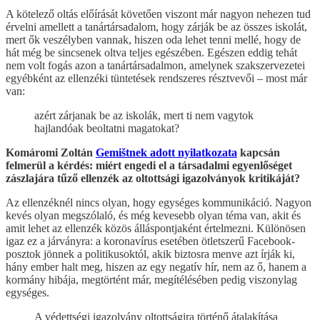
A kötelező oltás előírását követően viszont már nagyon nehezen tud
érvelni amellett a tanártársadalom, hogy zárják be az összes iskolát,
mert ők veszélyben vannak, hiszen oda lehet tenni mellé, hogy de
hát még be sincsenek oltva teljes egészében. Egészen eddig tehát
nem volt fogás azon a tanártársadalmon, amelynek szakszervezetei
egyébként az ellenzéki tüntetések rendszeres résztvevői – most már
van:
azért zárjanak be az iskolák, mert ti nem vagytok
hajlandóak beoltatni magatokat?
Komáromi Zoltán
Gemištnek adott nyilatkozata
kapcsán
felmerül a kérdés: miért engedi el a társadalmi egyenlőséget
zászlajára tűző ellenzék az oltottsági igazolványok kritikáját?
Az ellenzéknél nincs olyan, hogy egységes kommunikáció. Nagyon
kevés olyan megszólaló, és még kevesebb olyan téma van, akit és
amit lehet az ellenzék közös álláspontjaként értelmezni. Különösen
igaz ez a járványra: a koronavírus esetében ötletszerű Facebook-
posztok jönnek a politikusoktól, akik biztosra menve azt írják ki,
hány ember halt meg, hiszen az egy negatív hír, nem az ő, hanem a
kormány hibája, megtörtént már, megítélésében pedig viszonylag
egységes.
A védettségi igazolvány oltottságira történő átalakítása