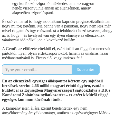
egy korlátozó-szigorító intézkedés, amihez nagyon
nehéz viszonyulnia annak az ellenzéknek, amely
alapvetően szigorításpárti.
És szó van arról is, hogy az omikron kapcsán prognosztizálhatatlan,
hogy mi fog történni. Ma benne van a pakliban, hogy nem lesz már
mivel riogatni és úgy csúszunk rá a feloldozást hozó tavaszra, ahogy
az is, hogy – és tavalyról van egy ilyen élménye az ellenzéknek –
várakozási idő nélkül jön a következő hullám.
A Gemišt az előfizetéseitekből él, ezért totálisan független nemcsak
pártoktól, ilyen-olyan érdekcsoportoktól, hanem az unalmas hazai
médianarratívától is. Fizess elő, vagy iratkozz fel!
Subscribe
Én az ellenzéktől egységes álláspontot kértem egy sajtóbeli
becslések szerint 2,66 millió magyart érintő ügyben, ezután
küldött el az Egységben Magyarországért sajtóosztálya a DK-s
Komáromi Zoltánhoz nyilatkozatért – ez azért kívülről eléggé
egységes kommunikációnak tűnik.
A kampány jelen állása szerint bejelentettek egy nem
árnyékkormány árnyékkormányt, amiben az egészségügyet Márki-