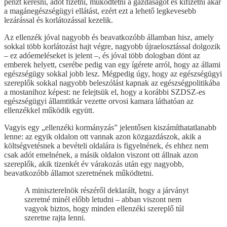
pénzt keresni, adót fizetni, működtetni a gazdaságot és kifizetni akár
a magánegészségügyi ellátást, ezért ezt a lehető legkevesebb
lezárással és korlátozással kezelik.
Az ellenzék jóval nagyobb és beavatkozóbb államban hisz, amely
sokkal több korlátozást hajt végre, nagyobb újraelosztással dolgozik
– ez adóemeléseket is jelent –, és jóval több dologban dönt az
emberek helyett, cserébe pedig van egy ígérete arról, hogy az állami
egészségügy sokkal jobb lesz. Mégpedig úgy, hogy az egészségügyi
szereplők sokkal nagyobb beleszólást kapnak az egészségpolitikába
a mostanihoz képest: ne felejtsük el, hogy a korábbi SZDSZ-es
egészségügyi államtitkár vezette orvosi kamara láthatóan az
ellenzékkel működik együtt.
Vagyis egy „ellenzéki kormányzás” jelentősen kiszámíthatatlanabb
lenne: az egyik oldalon ott vannak azon közgazdászok, akik a
költségvetésnek a bevételi oldalára is figyelnének, és ehhez nem
csak adót emelnének, a másik oldalon viszont ott állnak azon
szereplők, akik tizenkét év várakozás után egy nagyobb,
beavatkozóbb államot szeretnének működtetni.
A miniszterelnök részéről deklarált, hogy a járványt
szeretné minél előbb letudni – abban viszont nem
vagyok biztos, hogy minden ellenzéki szereplő túl
szeretne rajta lenni.