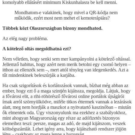
komolyabb ellátásért minimum Kiskunhalasra be kell menni.
Mondhatom-e valakinek, hogy mivel a QR-kódja nem
működik, ezért most nem mehet el kemoterápiára?
Többek közt Olaszországban bizony mondhatod.
Az elég nagy probléma.
A kötelező oltás megoldhatná ezt?
Nem véletlen, hogy senki sem mer kampányolni a kötelező oltással.
Jellemző habitus, hogy azért nem merik betolni egy csomó helyen –
itthon az ellenzék sem –, mert attól tényleg van idegenkedés. Azt a
tűt mindenkinek beleszúrják a karjába.
Ha csak szigorítások és korlátozások vannak, bízhat még abban az
ember, hogy ezt ő a maga szintjén kijátssza, megoldja. Látjuk, hogy
a fővárosi elit, a rihi-röhörésző fővárosi online portálok újságírói
írnak arról szörnyülködve, miféle titkos éttermek vannak a lezárások
alatt, meg nem hordják a maszkot a nyitvatartó kaszinóban – miután
ők elmentek oda. Úgy viszonyulunk ma ezekhez a szabályokhoz,
mint ahogyan Magyarország egy része az adófizetés bizonyos
elemeihez teszi: persze, magas az adó, de majd kijátszom, veszek
költségszámlát. Lehet igény arra, hogy kijátszható rendszer jöjjön
létre – csakhogy az maga lenne a hazugság.